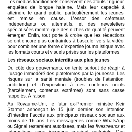
Les médias traditionnels conservent des atouts : rigueur,
enquêtes de longue haleine. Mais leur capacité à
atteindre le grand public, particulièrement les jeunes,
est remise en cause. L’essor des créateurs
indépendants ou alternatifs, et des newsletters
spécialisées montre que des niches de qualité peuvent
émerger. Enfin, tout porte à croire que les rédactions
seront encore plus contraintes à basculer vers la vidéo,
pour combiner une forme d’expertise journalistique avec
les formats courts et visuels prisés sur les plateformes.
Les réseaux sociaux interdits aux plus jeunes
Du côté des gouvernants, on tente surtout de réagir à
l’usage immodéré des plateformes par la jeunesse. Les
risques sur la santé mentale (troubles de l’attention,
addiction) et d’exposition à des contenus nocifs
(harcèlement, contenus extrêmes) sont sans cesse
rappelés. À raison.
Au Royaume-Uni, le futur ex-Premier ministre Keir
Starmer annonçait le 15 juin dernier son intention
d’interdire l’accès aux principaux réseaux sociaux aux
moins de 16 ans. Les messageries comme WhatsApp
ou Signal resteraient autorisées, mais les
livestreams
et
interactions avec inconnus seraient restreints. Des