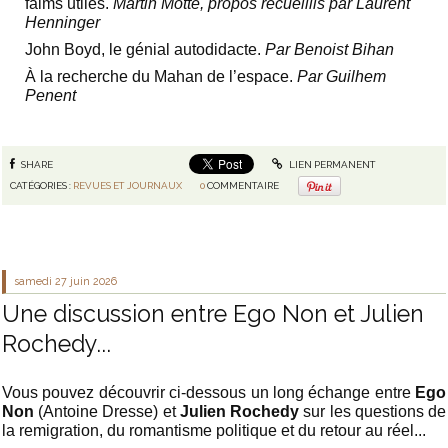
faims utiles.
Martin Motte, propos recueillis par Laurent
Henninger
John Boyd, le génial autodidacte.
Par Benoist Bihan
À la recherche du Mahan de l’espace.
Par Guilhem
Penent
SHARE
LIEN PERMANENT
CATÉGORIES :
REVUES ET JOURNAUX
0
COMMENTAIRE
samedi 27
juin 2026
Une discussion entre Ego Non et Julien
Rochedy...
Vous pouvez découvrir ci-dessous un long échange entre
Ego
Non
(Antoine Dresse) et
Julien Rochedy
sur les questions de
la remigration, du romantisme politique et du retour au réel...