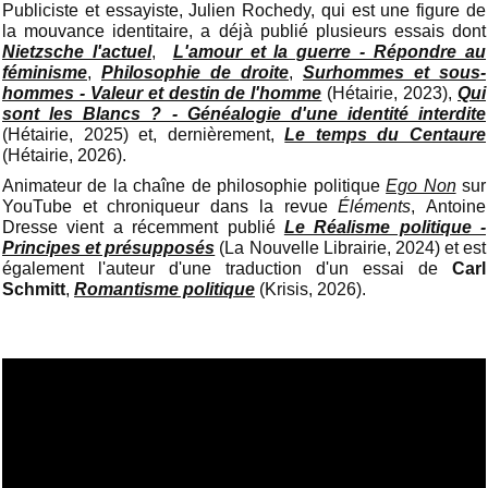
Publiciste et essayiste, Julien Rochedy, qui est une figure de
la mouvance identitaire, a déjà publié plusieurs essais dont
Nietzsche l'actuel
,
L'amour et la guerre - Répondre au
féminisme
,
Philosophie de droite
,
Surhommes et sous-
hommes - Valeur et destin de l'homme
(Hétairie, 2023),
Qui
sont les Blancs ? - Généalogie d'une identité interdite
(Hétairie, 2025) et, dernièrement,
Le temps du Centaure
(Hétairie, 2026).
Animateur de la chaîne de philosophie politique
Ego Non
sur
YouTube et chroniqueur dans la revue
Éléments
,
Antoine
Dresse vient a récemment publié
Le Réalisme politique -
Principes et présupposés
(La Nouvelle Librairie, 2024) et est
également l'auteur d'une traduction d'un essai de
Carl
Schmitt
,
Romantisme politique
(Krisis, 2026).