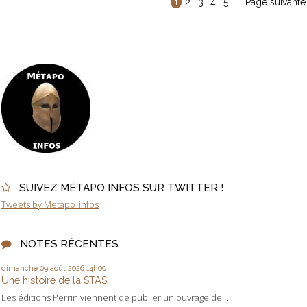
1
2
3
4
5
Page suivante
SUIVEZ MÉTAPO INFOS SUR TWITTER !
Tweets by Metapo_infos
NOTES RÉCENTES
dimanche 09
août 2026
14h00
Une histoire de la STASI...
Les éditions Perrin viennent de publier un ouvrage de...