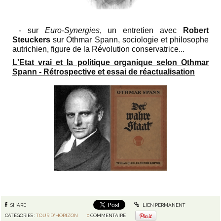
- sur
Euro-Synergies
, un entretien avec
Robert
Steuckers
sur Othmar Spann, sociologie et philosophe
autrichien, figure de la Révolution conservatrice...
L'Etat vrai et la politique organique selon Othmar
Spann - Rétrospective et essai de réactualisation
SHARE
LIEN PERMANENT
CATÉGORIES :
TOUR D'HORIZON
0
COMMENTAIRE