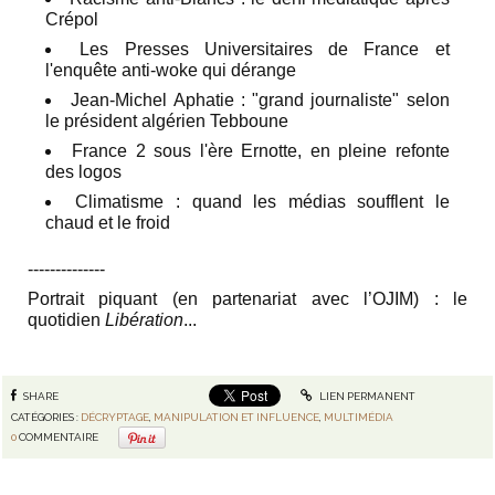
Crépol
Les Presses Universitaires de France et
l'enquête anti-woke qui dérange
Jean-Michel Aphatie : "grand journaliste" selon
le président algérien Tebboune
France 2 sous l'ère Ernotte, en pleine refonte
des logos
Climatisme : quand les médias soufflent le
chaud et le froid
‐-‐-----------
Portrait piquant (en partenariat avec l’OJIM) :
le
quotidien
Libération
...
SHARE
LIEN PERMANENT
CATÉGORIES :
DÉCRYPTAGE
,
MANIPULATION ET INFLUENCE
,
MULTIMÉDIA
0
COMMENTAIRE