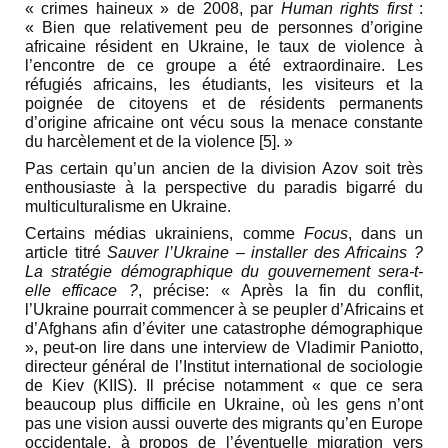
« crimes haineux » de 2008, par
Human rights first
:
« Bien que relativement peu de personnes d’origine
africaine résident en Ukraine, le taux de violence à
l’encontre de ce groupe a été extraordinaire. Les
réfugiés africains, les étudiants, les visiteurs et la
poignée de citoyens et de résidents permanents
d’origine africaine ont vécu sous la menace constante
du harcèlement et de la violence [5]. »
Pas certain qu’un ancien de la division Azov soit très
enthousiaste à la perspective du paradis bigarré du
multiculturalisme en Ukraine.
Certains médias ukrainiens, comme
Focus
, dans un
article titré
Sauver l’Ukraine – installer des Africains ?
La stratégie démographique du gouvernement sera-t-
elle efficace ?
, précise: « Après la fin du conflit,
l’Ukraine pourrait commencer à se peupler d’Africains et
d’Afghans afin d’éviter une catastrophe démographique
», peut-on lire dans une interview de Vladimir Paniotto,
directeur général de l’Institut international de sociologie
de Kiev (KIIS). Il précise notamment « que ce sera
beaucoup plus difficile en Ukraine, où les gens n’ont
pas une vision aussi ouverte des migrants qu’en Europe
occidentale, à propos de l’éventuelle migration vers