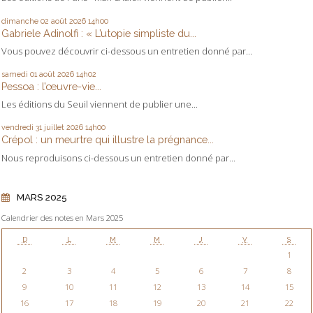
dimanche 02
août 2026
14h00
Gabriele Adinolfi : « L’utopie simpliste du...
Vous pouvez découvrir ci-dessous un entretien donné par...
samedi 01
août 2026
14h02
Pessoa : l’œuvre-vie...
Les éditions du Seuil viennent de publier une...
vendredi 31
juillet 2026
14h00
Crépol : un meurtre qui illustre la prégnance...
Nous reproduisons ci-dessous un entretien donné par...
MARS 2025
Calendrier des notes en Mars 2025
D
L
M
M
J
V
S
1
2
3
4
5
6
7
8
9
10
11
12
13
14
15
16
17
18
19
20
21
22