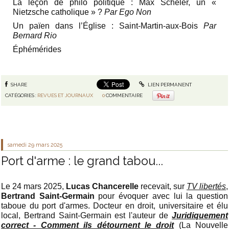
La leçon de philo politique : Max Scheler, un «
Nietzsche catholique » ?
Par Ego Non
Un païen dans l’Église : Saint-Martin-aux-Bois
Par
Bernard Rio
Éphémérides
SHARE
LIEN PERMANENT
CATÉGORIES :
REVUES ET JOURNAUX
0
COMMENTAIRE
samedi 29
mars 2025
Port d'arme : le grand tabou...
Le 24 mars 2025
,
Lucas Chancerelle
recevait, sur
TV libertés
,
Bertrand Saint-Germain
pour évoquer avec lui la question
taboue du port d'armes.
Docteur en droit, universitaire et élu
local, Bertrand Saint-Germain est l'auteur de
Juridiquement
correct - Comment ils détournent le droit
(La Nouvelle