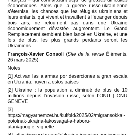
économiques. Alors que la guerre russo-ukrainienne
s’éternise, les chances que les réfugiés ukrainiens et
leurs enfants, qui vivent et travaillent à l’étranger depuis
trois ans, ne retournent pas dans une Ukraine
économiquement dévastée augmentent. Le Grand
Remplacement semblent bien lancé en Ukraine, et une
fois de plus, les plus grands perdants seront les
Ukrainiens.
François-Xavier Consoli
(
Site de la revue
Éléments,
26 mars 2025)
Notes :
[1] Activan las alarmas por deserciones a gran escala
en Ucrania: huyen a estos países
[2] Ukraine : la population a diminué de plus de 10
millions depuis l’invasion russe, selon l’ONU | ONU
GENEVE
[3]
https://magyarnemzet.hu/kulfold/2025/02/migransokkal-
potolnak-ukrajna-lakossagat-a-haboru-
utan#google_vignette
[4] https://www.dw.com/fr/ukraine-invasion-anniversaire-