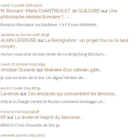
mardi 21
juillet 2026
15h20
M. Bernard -Marie CHANTREAULT de GUILDARE
sur
Une
philosophie néoréactionnaire ?... :...
Bonjour Monsieur ou Madame, Y a t' il une infolettre...
vendredi 02
janvier 2026
10h36
ALAIN LEFEBVRE
sur
La Remigration : un projet fou ou le seul
moyen...
Auriez-vous une version texte de ce (trop) long discours...
mardi 07
octobre 2025
21h52
christian Durante
sur
Itinéraire d'un célinien gâté...
Je suis en train de le lire. Un digne héritier de...
jeudi 17
juillet 2025
16h39
Lavenois
sur
Ces enclaves qui concentrent les tensions...
Article à charge contre le Russie comment envisager un...
mardi 13
mai 2025
19h28
KP
sur
La droite et l'esprit du fascisme...
BRAVO C'est chouette de lire ça.
vendredi 25
avril 2025
12h02