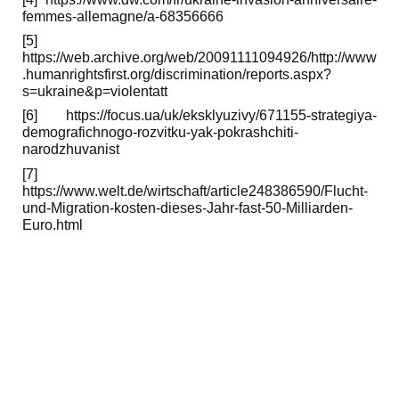
femmes-allemagne/a-68356666
[5]
https://web.archive.org/web/20091111094926/http://www
.humanrightsfirst.org/discrimination/reports.aspx?
s=ukraine&p=violentatt
[6] https://focus.ua/uk/eksklyuzivy/671155-strategiya-
demografichnogo-rozvitku-yak-pokrashchiti-
narodzhuvanist
[7]
https://www.welt.de/wirtschaft/article248386590/Flucht-
und-Migration-kosten-dieses-Jahr-fast-50-Milliarden-
Euro.html