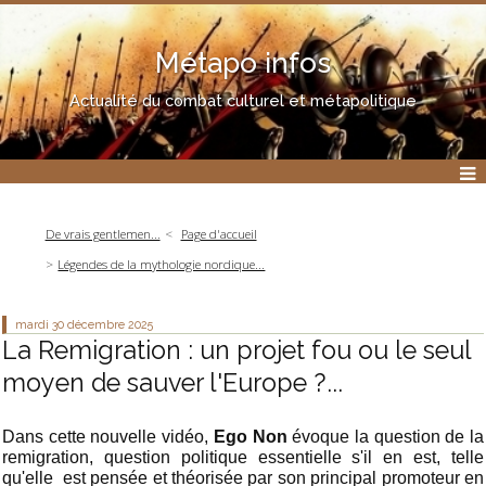
Métapo infos
Actualité du combat culturel et métapolitique
De vrais gentlemen...
Page d'accueil
Légendes de la mythologie nordique...
mardi 30
décembre 2025
La Remigration : un projet fou ou le seul
moyen de sauver l'Europe ?...
Dans cette nouvelle vidéo,
Ego Non
évoque
la question de la
remigration, question politique essentielle s'il en est, telle
qu'elle est pensée et théorisée par son principal promoteur en