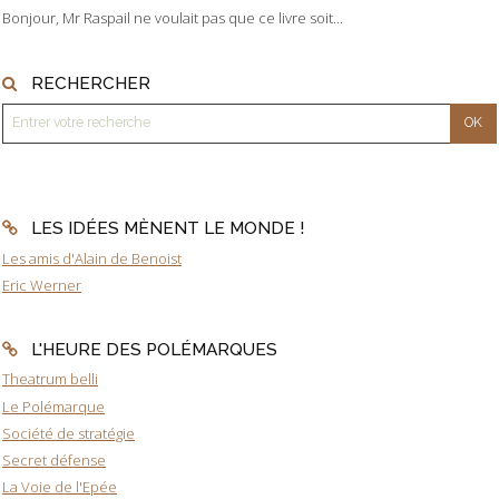
Bonjour, Mr Raspail ne voulait pas que ce livre soit...
RECHERCHER
LES IDÉES MÈNENT LE MONDE !
Les amis d'Alain de Benoist
Eric Werner
L'HEURE DES POLÉMARQUES
Theatrum belli
Le Polémarque
Société de stratégie
Secret défense
La Voie de l'Epée