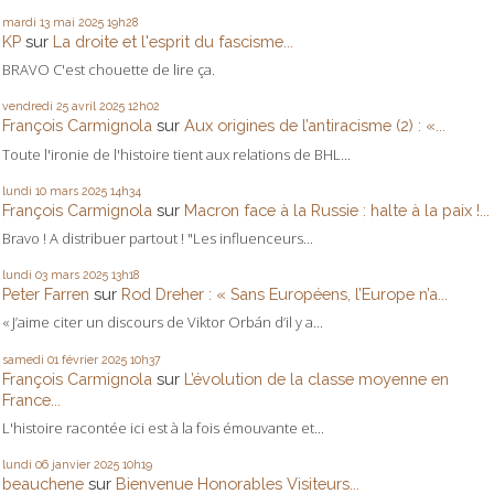
mardi 13
mai 2025
19h28
KP
sur
La droite et l'esprit du fascisme...
BRAVO C'est chouette de lire ça.
vendredi 25
avril 2025
12h02
François Carmignola
sur
Aux origines de l’antiracisme (2) : «...
Toute l'ironie de l'histoire tient aux relations de BHL...
lundi 10
mars 2025
14h34
François Carmignola
sur
Macron face à la Russie : halte à la paix !...
Bravo ! A distribuer partout ! "Les influenceurs...
lundi 03
mars 2025
13h18
Peter Farren
sur
Rod Dreher : « Sans Européens, l’Europe n’a...
« J’aime citer un discours de Viktor Orbán d’il y a...
samedi 01
février 2025
10h37
François Carmignola
sur
L’évolution de la classe moyenne en
France...
L'histoire racontée ici est à la fois émouvante et...
lundi 06
janvier 2025
10h19
beauchene
sur
Bienvenue Honorables Visiteurs...