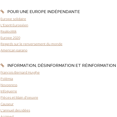
POUR UNE EUROPE INDÉPENDANTE
Europe solidaire
L'Esprit Européen
Realpolitik
Europe 2020
Regards sur le renversement du monde
American parano
INFORMATION, DÉSINFORMATION ET RÉINFORMATION
François-Bernard Huyghe
Polémia
Novopress
Infoguerre
Pièces et Main d'oeuvre
Causeur
L'annuel des idées
Acrimed