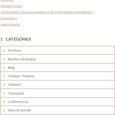
Investig'Action
Observatoire des journalistes et de l'information médiatique
Knowckers
Avant-guerre
CATÉGORIES
Archives
Bandes-dessinées
Blog
Cinéma / Théatre
Citations
Classiques
Conférences
Dans le monde