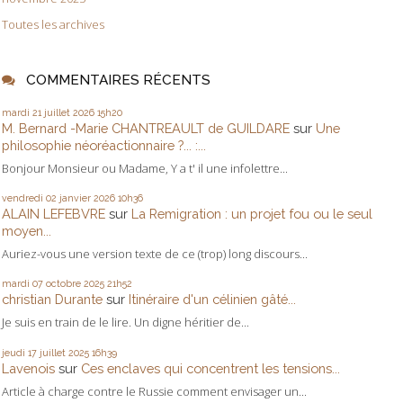
Toutes les archives
COMMENTAIRES RÉCENTS
mardi 21
juillet 2026
15h20
M. Bernard -Marie CHANTREAULT de GUILDARE
sur
Une
philosophie néoréactionnaire ?... :...
Bonjour Monsieur ou Madame, Y a t' il une infolettre...
vendredi 02
janvier 2026
10h36
ALAIN LEFEBVRE
sur
La Remigration : un projet fou ou le seul
moyen...
Auriez-vous une version texte de ce (trop) long discours...
mardi 07
octobre 2025
21h52
christian Durante
sur
Itinéraire d'un célinien gâté...
Je suis en train de le lire. Un digne héritier de...
jeudi 17
juillet 2025
16h39
Lavenois
sur
Ces enclaves qui concentrent les tensions...
Article à charge contre le Russie comment envisager un...