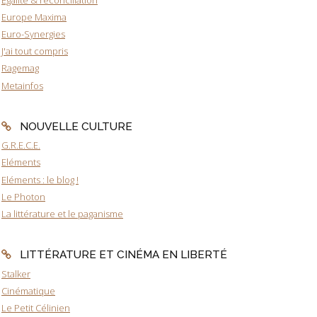
Europe Maxima
Euro-Synergies
J'ai tout compris
Ragemag
Metainfos
NOUVELLE CULTURE
G.R.E.C.E.
Eléments
Eléments : le blog !
Le Photon
La littérature et le paganisme
LITTÉRATURE ET CINÉMA EN LIBERTÉ
Stalker
Cinématique
Le Petit Célinien