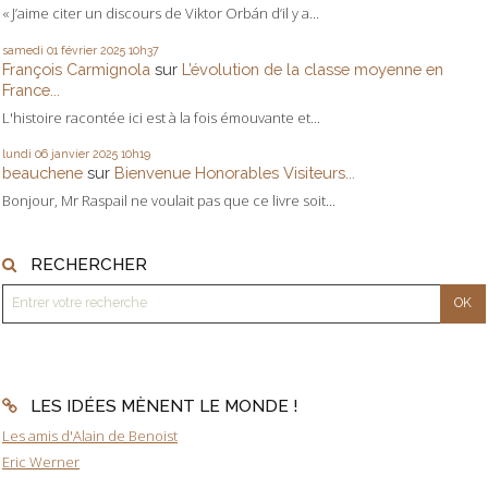
« J’aime citer un discours de Viktor Orbán d’il y a...
samedi 01
février 2025
10h37
François Carmignola
sur
L’évolution de la classe moyenne en
France...
L'histoire racontée ici est à la fois émouvante et...
lundi 06
janvier 2025
10h19
beauchene
sur
Bienvenue Honorables Visiteurs...
Bonjour, Mr Raspail ne voulait pas que ce livre soit...
RECHERCHER
LES IDÉES MÈNENT LE MONDE !
Les amis d'Alain de Benoist
Eric Werner