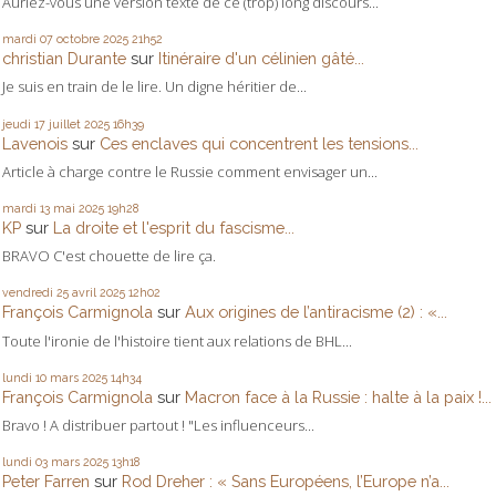
Auriez-vous une version texte de ce (trop) long discours...
mardi 07
octobre 2025
21h52
christian Durante
sur
Itinéraire d'un célinien gâté...
Je suis en train de le lire. Un digne héritier de...
jeudi 17
juillet 2025
16h39
Lavenois
sur
Ces enclaves qui concentrent les tensions...
Article à charge contre le Russie comment envisager un...
mardi 13
mai 2025
19h28
KP
sur
La droite et l'esprit du fascisme...
BRAVO C'est chouette de lire ça.
vendredi 25
avril 2025
12h02
François Carmignola
sur
Aux origines de l’antiracisme (2) : «...
Toute l'ironie de l'histoire tient aux relations de BHL...
lundi 10
mars 2025
14h34
François Carmignola
sur
Macron face à la Russie : halte à la paix !...
Bravo ! A distribuer partout ! "Les influenceurs...
lundi 03
mars 2025
13h18
Peter Farren
sur
Rod Dreher : « Sans Européens, l’Europe n’a...