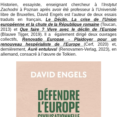
Historien, essayiste, enseignant chercheur à l'
Instytut
Zachodni
à Poznan après avoir été professeur à l'Université
libre de Bruxelles, David Engels est l'auteur de deux essais
traduits en français,
Le Déclin. La crise de l'Union
européenne et la chute de la République romaine
(Toucan,
2013) et
Que faire ? Vivre avec le déclin de l'Europe
(Blauwe Tijger, 2019). Il a également dirigé deux ouvrages
collectifs,
Renovatio Europae - Plaidoyer pour un
renouveau hespérialiste de l'Europe
(Cerf, 2020) et,
dernièrement,
Aurë entuluva!
(Renovamen-Verlag, 2023), en
allemand, consacré à l’œuvre de Tolkien.