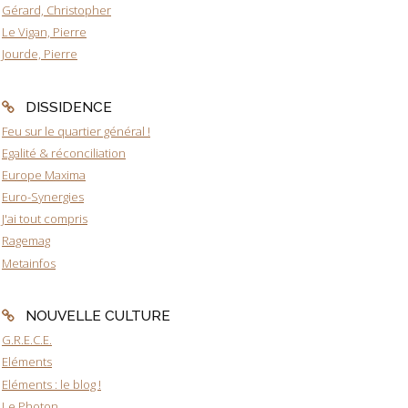
Gérard, Christopher
Le Vigan, Pierre
Jourde, Pierre
DISSIDENCE
Feu sur le quartier général !
Egalité & réconciliation
Europe Maxima
Euro-Synergies
J'ai tout compris
Ragemag
Metainfos
NOUVELLE CULTURE
G.R.E.C.E.
Eléments
Eléments : le blog !
Le Photon