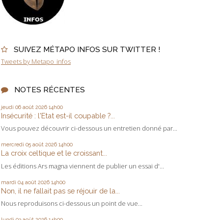
SUIVEZ MÉTAPO INFOS SUR TWITTER !
Tweets by Metapo_infos
NOTES RÉCENTES
jeudi 06
août 2026
14h00
Insécurité : l'Etat est-il coupable ?...
Vous pouvez découvrir ci-dessous un entretien donné par...
mercredi 05
août 2026
14h00
La croix celtique et le croissant...
Les éditions Ars magna viennent de publier un essai d'...
mardi 04
août 2026
14h00
Non, il ne fallait pas se réjouir de la...
Nous reproduisons ci-dessous un point de vue...
lundi 03
août 2026
14h00