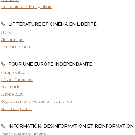
La littérature et le paganisme
LITTÉRATURE ET CINÉMA EN LIBERTÉ
Stalker
Cinématique
Le Petit Célinien
POUR UNE EUROPE INDÉPENDANTE
Europe solidaire
L'Esprit Européen
Realpolitik
Europe 2020
Regards sur le renversement du monde
American parano
INFORMATION, DÉSINFORMATION ET RÉINFORMATION
François-Bernard Huyghe