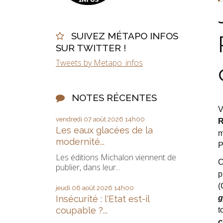
SUIVEZ MÉTAPO INFOS
SUR TWITTER !
Tweets by Metapo_infos
NOTES RÉCENTES
V
vendredi 07
août 2026
14h00
R
Les eaux glacées de la
m
modernité...
P
Les éditions Michalon viennent de
C
publier, dans leur...
p
(
jeudi 06
août 2026
14h00
Insécurité : l'Etat est-il
g
coupable ?...
t
c