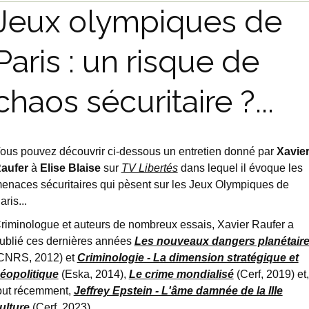
Jeux olympiques de
Paris : un risque de
chaos sécuritaire ?...
ous pouvez découvrir ci-dessous un entretien donné par
Xavie
aufer
à
Elise Blaise
sur
TV Libertés
dans lequel il évoque les
enaces sécuritaires qui pèsent sur les Jeux Olympiques de
aris
.
..
riminologue et auteurs de nombreux essais, Xavier Raufer a
ublié ces dernières années
Les nouveaux dangers planétair
CNRS, 2012) et
Criminologie - La dimension stratégique et
éopolitique
(Eska, 2014),
Le crime mondialisé
(Cerf, 2019) et,
out récemment,
Jeffrey Epstein - L'âme damnée de la IIIe
ulture
(Cerf, 2023).