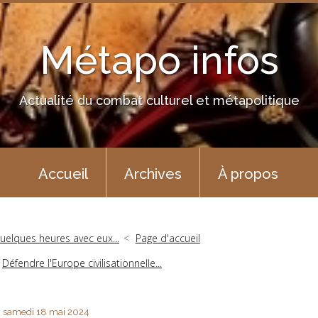
Métapo infos
Actualité du combat culturel et métapolitique
Accueil
Archives
À propos
uelques heures avec eux...
Page d'accueil
Défendre l'Europe civilisationnelle...
samedi 18
mai 2024