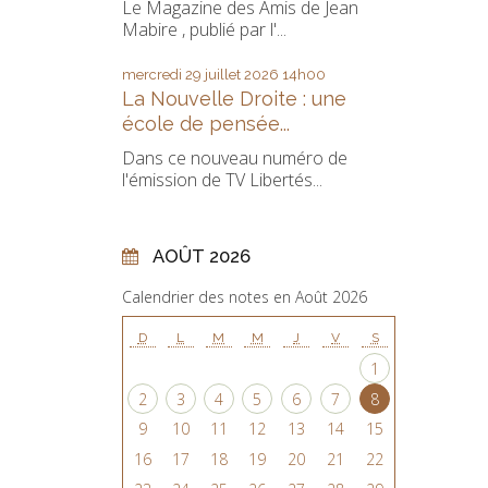
Le Magazine des Amis de Jean
Mabire , publié par l'...
mercredi 29
juillet 2026
14h00
La Nouvelle Droite : une
école de pensée...
Dans ce nouveau numéro de
l'émission de TV Libertés...
AOÛT 2026
Calendrier des notes en Août 2026
D
L
M
M
J
V
S
1
2
3
4
5
6
7
8
9
10
11
12
13
14
15
16
17
18
19
20
21
22