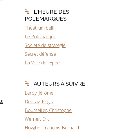
L'HEURE DES
POLÉMARQUES
Theatrum belli
Le Polémarque
Société de stratégie
Secret défense
La Voie de l'Epée
r
AUTEURS À SUIVRE
Leroy, Jérôme
Debray, Régis
es
Bourseiller, Christophe
Werner, Eric
Huyghe, François-Bernard