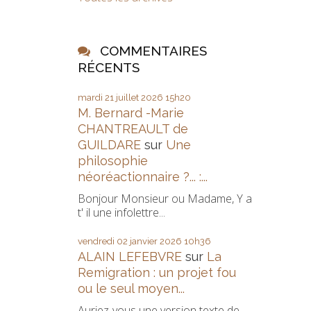
COMMENTAIRES
RÉCENTS
mardi 21
juillet 2026
15h20
M. Bernard -Marie
CHANTREAULT de
GUILDARE
sur
Une
philosophie
néoréactionnaire ?... :...
Bonjour Monsieur ou Madame, Y a
t' il une infolettre...
vendredi 02
janvier 2026
10h36
ALAIN LEFEBVRE
sur
La
Remigration : un projet fou
ou le seul moyen...
Auriez-vous une version texte de