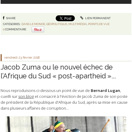
SHARE
LIEN PERMANENT
CATÉGORIES :
DANS LE MONDE
,
GÉOPOLITIQUE
,
MULTIMÉDIA
,
POINTS DE VUE
0
COMMENTAIRE
vendredi 23
février 2018
Jacob Zuma ou le nouvel échec de
l’Afrique du Sud « post-apartheid »...
Nous reproduisons ci-dessous un point de vue de
Bernard Lugan
,
cueilli sur
son blog
et consacré à l'éviction de Jacob Zuma de son poste
de président de la République d'Afrique du Sud, après sa mise en cause
dans plusieurs affaires de corruption...