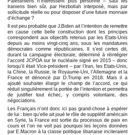
Palestiniens n’intéressent plus personne – sauf les
Iraniens bien sûr, par Hezbollah interposé, mais par
sollicitude réelle ou pour disposer d’une future monnaie
d’échange ?
Il est peu probable que J.Biden ait l’intention de remettre
en cause cette belle construction dont les principes
correspondent aux objectifs retenus par les Etats-Unis
depuis au moins vingt-cinq ans, sous les mandatures
démocrates comme républicaines. Il s’est certes dit,
durant la campagne électorale, déterminé à réintégrer
l’accord JCPOA sur le nucléaire signé en 2015 – donc
lorsqu’il était Vice-président – par l’Iran, les Etats-Unis,
la Chine, la Russie, le Royaume-Uni, l’Allemagne et la
France et dénoncé par D.Trump en 2018. Mais il a
ajouté souhaiter élargir le champ de l’accord, ce qui
réduit singulièrement la portée de l’intention et permettra
de justifier tout échec, y compris volontaire, des
négociations.
Les Français n’ont donc ici pas grand-chose à espérer
de lui : bien qu’elle ait joué le rôle de supplétif américain
en Syrie, la France est sortie du processus de paix en
cours et l’on ne voit pas pourquoi les leçons données
par E.Macron à la classe politique libanaise inciteraient