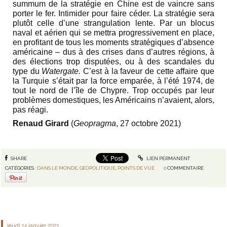
summum de la stratégie en Chine est de vaincre sans
porter le fer. Intimider pour faire céder. La stratégie sera
plutôt celle d’une strangulation lente. Par un blocus
naval et aérien qui se mettra progressivement en place,
en profitant de tous les moments stratégiques d’absence
américaine – dus à des crises dans d’autres régions, à
des élections trop disputées, ou à des scandales du
type du
Watergate.
C’est à la faveur de cette affaire que
la Turquie s’était par la force emparée, à l’été 1974, de
tout le nord de l’île de Chypre. Trop occupés par leur
problèmes domestiques, les Américains n’avaient, alors,
pas réagi.
Renaud Girard
(
Geopragma
, 27 octobre 2021)
SHARE
LIEN PERMANENT
CATÉGORIES :
DANS LE MONDE
,
GÉOPOLITIQUE
,
POINTS DE VUE
0
COMMENTAIRE
jeudi 14
janvier 2021