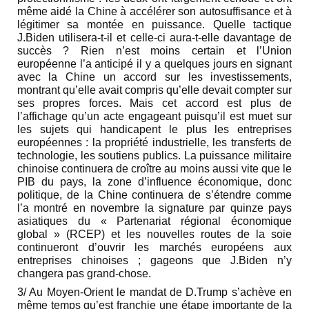
même aidé la Chine à accélérer son autosuffisance et à
légitimer sa montée en puissance. Quelle tactique
J.Biden utilisera-t-il et celle-ci aura-t-elle davantage de
succès ? Rien n’est moins certain et l’Union
européenne l’a anticipé il y a quelques jours en signant
avec la Chine un accord sur les investissements,
montrant qu’elle avait compris qu’elle devait compter sur
ses propres forces. Mais cet accord est plus de
l’affichage qu’un acte engageant puisqu’il est muet sur
les sujets qui handicapent le plus les entreprises
européennes : la propriété industrielle, les transferts de
technologie, les soutiens publics. La puissance militaire
chinoise continuera de croître au moins aussi vite que le
PIB du pays, la zone d’influence économique, donc
politique, de la Chine continuera de s’étendre comme
l’a montré en novembre la signature par quinze pays
asiatiques du « Partenariat régional économique
global » (RCEP) et les nouvelles routes de la soie
continueront d’ouvrir les marchés européens aux
entreprises chinoises ; gageons que J.Biden n’y
changera pas grand-chose.
3/ Au Moyen-Orient le mandat de D.Trump s’achève en
même temps qu’est franchie une étape importante de la