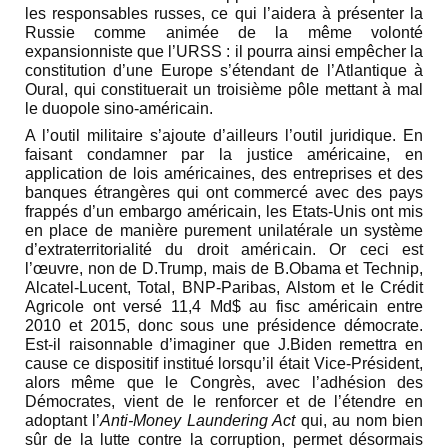
les responsables russes, ce qui l’aidera à présenter la
Russie comme animée de la même volonté
expansionniste que l’URSS : il pourra ainsi empêcher la
constitution d’une Europe s’étendant de l’Atlantique à
Oural, qui constituerait un troisième pôle mettant à mal
le duopole sino-américain.
A l’outil militaire s’ajoute d’ailleurs l’outil juridique. En
faisant condamner par la justice américaine, en
application de lois américaines, des entreprises et des
banques étrangères qui ont commercé avec des pays
frappés d’un embargo américain, les Etats-Unis ont mis
en place de manière purement unilatérale un système
d’extraterritorialité du droit américain. Or ceci est
l’œuvre, non de D.Trump, mais de B.Obama et Technip,
Alcatel-Lucent, Total, BNP-Paribas, Alstom et le Crédit
Agricole ont versé 11,4 Md$ au fisc américain entre
2010 et 2015, donc sous une présidence démocrate.
Est-il raisonnable d’imaginer que J.Biden remettra en
cause ce dispositif institué lorsqu’il était Vice-Président,
alors même que le Congrès, avec l’adhésion des
Démocrates, vient de le renforcer et de l’étendre en
adoptant l’
Anti-Money Laundering Act
qui, au nom bien
sûr de la lutte contre la corruption, permet désormais