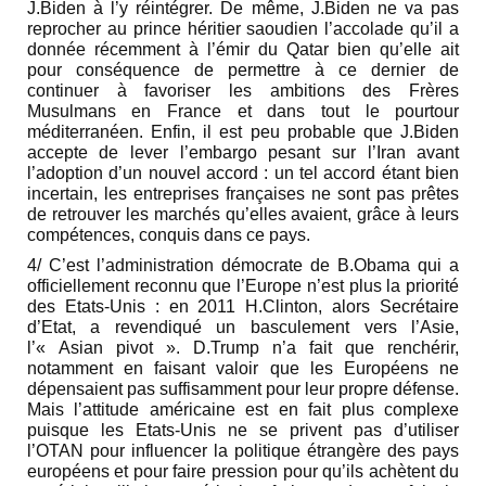
J.Biden à l’y réintégrer. De même, J.Biden ne va pas
reprocher au prince héritier saoudien l’accolade qu’il a
donnée récemment à l’émir du Qatar bien qu’elle ait
pour conséquence de permettre à ce dernier de
continuer à favoriser les ambitions des Frères
Musulmans en France et dans tout le pourtour
méditerranéen. Enfin, il est peu probable que J.Biden
accepte de lever l’embargo pesant sur l’Iran avant
l’adoption d’un nouvel accord : un tel accord étant bien
incertain, les entreprises françaises ne sont pas prêtes
de retrouver les marchés qu’elles avaient, grâce à leurs
compétences, conquis dans ce pays.
4/ C’est l’administration démocrate de B.Obama qui a
officiellement reconnu que l’Europe n’est plus la priorité
des Etats-Unis : en 2011 H.Clinton, alors Secrétaire
d’Etat, a revendiqué un basculement vers l’Asie,
l’« Asian pivot ». D.Trump n’a fait que renchérir,
notamment en faisant valoir que les Européens ne
dépensaient pas suffisamment pour leur propre défense.
Mais l’attitude américaine est en fait plus complexe
puisque les Etats-Unis ne se privent pas d’utiliser
l’OTAN pour influencer la politique étrangère des pays
européens et pour faire pression pour qu’ils achètent du