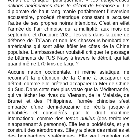
actions américaines dans le détroit de Formose
». Ce
diplomate de haut rang manie parfaitement l’inversion
accusatoire, procédé rhétorique consistant à accuser
l’autre de ses propres noires intentions. C’est en effet
l’armée de l’air chinoise qui a multiplié, aux mois de
septembre et d’octobre 2021, les vols dans la zone de
défense de Taïwan et non les chasseurs-bombardiers
américains qui sont allés frôler les côtes de la Chine
populaire. L’ambassadeur voulait-il critiquer le passage
de bâtiments de l’US Navy à travers le détroit, qui fait
quand même 170 kms de large ?
Aucune nation occidentale, ni même asiatique, ne
reconnaît la prétention de la Chine à accaparer ce
détroit, comme elle prétend accaparer la Mer de Chine
du Sud. Dans cette mer plus vaste que la Méditerranée,
qui va lécher les rives du Vietnam, de la Malaisie, de
Brunei et des Philippines, l’armée chinoise s’est
emparée d’une demi-douzaine de récifs jusque-là
inhabités et considérés par le droit maritime
international comme des
terrae nullius
(des territoires
n’appartenant à personne). Elle les a poldérisés, et y a
construit des aérodromes. Elle y a placé des missiles et
des bombardiers stratégiques. Elle veut contrôler cet