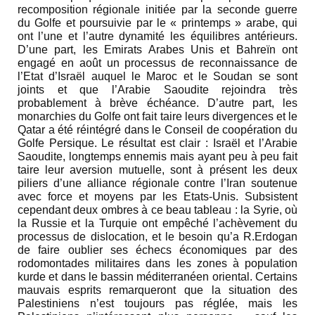
recomposition régionale initiée par la seconde guerre
du Golfe et poursuivie par le « printemps » arabe, qui
ont l’une et l’autre dynamité les équilibres antérieurs.
D’une part, les Emirats Arabes Unis et Bahreïn ont
engagé en août un processus de reconnaissance de
l’Etat d’Israël auquel le Maroc et le Soudan se sont
joints et que l’Arabie Saoudite rejoindra très
probablement à brève échéance. D’autre part, les
monarchies du Golfe ont fait taire leurs divergences et le
Qatar a été réintégré dans le Conseil de coopération du
Golfe Persique. Le résultat est clair : Israël et l’Arabie
Saoudite, longtemps ennemis mais ayant peu à peu fait
taire leur aversion mutuelle, sont à présent les deux
piliers d’une alliance régionale contre l’Iran soutenue
avec force et moyens par les Etats-Unis. Subsistent
cependant deux ombres à ce beau tableau : la Syrie, où
la Russie et la Turquie ont empêché l’achèvement du
processus de dislocation, et le besoin qu’a R.Erdogan
de faire oublier ses échecs économiques par des
rodomontades militaires dans les zones à population
kurde et dans le bassin méditerranéen oriental. Certains
mauvais esprits remarqueront que la situation des
Palestiniens n’est toujours pas réglée, mais les