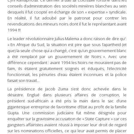
Cyril Ramaphosa. Ce dernier a bâti sa colossale fortune dans les
conseils d’administration des sociétés minières blanches au sein
desquels il fut coopté en échange de son « expertise » syndicale.
En réalité, il fut adoubé par le patronat pour contrer les
revendications des mineurs noirs dont il fut le représentant avant
1994 !!!
Le leader révolutionnaire Julius Malema a donc raison de dire qu':
« En Afrique du Sud, la situation est pire que sous l’apartheid (et
que) la seule chose qui a changé, c’est qu’un gouvernement blanc
a été remplacé par un gouvernement de Noirs ». Avec une
différence cependant : avant 1994 les Noirs ne mouraient pas de
faim, ils étaient gratuitement soignés et éduqués, l’électricité
fonctionnait, les pénuries d’eau étaient inconnues et la police
faisait son travail…
La présidence de Jacob Zuma s’est donc achevée dans le
désastre. Englué dans plusieurs affaires de corruption, le
président sud-africain a été pris la main dans le sac d’une
gigantesque entreprise de favoritisme d’Etat au profit de la famille
Gupta. Une commission judiciaire fut même désignée pour
enquêter sur la gravissime accusation de « State Capture » car ces
gangsters affairistes avaient réussi à imposer leur droit de regard
sur les nominations officielles, ce qui leur avait permis de placer