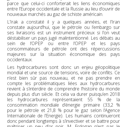
parce que celui-ci conforterait les liens économiques
entre l’Europe occidentale et la Russie au lieu d’ouvrir de
nouveaux marchés au gaz de schiste américain.
L’Irak a constaté il y a quelques années, et l’Iran
constate aujourd’hui, que le pétrole ou l’embargo sur
ses livraisons est un instrument précieux si l’on veut
déstabiliser un pays jugé malintentionné. Les débats au
sein de l’OPEP ou entre l’OPEP et les pays
consommateurs de pétrole ont des répercussions
majeures sur la situation économique des pays
occidentaux.
Les hydrocarbures sont donc un enjeu géopolitique
mondial et une source de tensions, voire de conflits. Ce
n’est bien sûr pas nouveau, et ne pas prendre en
compte les problématiques liées aux hydrocarbures
revient à s’interdire de comprendre l’histoire du monde
depuis plus d’un siècle. Et cela va durer puisqu’en 2018
les hydrocarbures représentaient 55 % de la
consommation mondiale d’énergie primaire (33,2 %
pour le pétrole et 21,8 % pour le gaz selon l’Agence
Internationale de l’Energie). Les humains continueront
donc pendant longtemps à s’invectiver et se battre pour
maîtriser un peu d’or noir, M. Erdogan n’est pas le