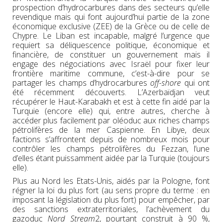
prospection d’hydrocarbures dans des secteurs qu’elle
revendique mais qui font aujourd’hui partie de la zone
économique exclusive (ZEE) de la Grèce ou de celle de
Chypre. Le Liban est incapable, malgré l’urgence que
requiert sa déliquescence politique, économique et
financière, de constituer un gouvernement mais il
engage des négociations avec Israël pour fixer leur
frontière maritime commune, c’est-à-dire pour se
partager les champs d’hydrocarbures
off-shore
qui ont
été récemment découverts. L’Azerbaïdjan veut
récupérer le Haut-Karabakh et est à cette fin aidé par la
Turquie (encore elle) qui, entre autres, cherche à
accéder plus facilement par oléoduc aux riches champs
pétrolifères de la mer Caspienne. En Libye, deux
factions s’affrontent depuis de nombreux mois pour
contrôler les champs pétrolifères du Fezzan, l’une
d’elles étant puissamment aidée par la Turquie (toujours
elle).
Plus au Nord les Etats-Unis, aidés par la Pologne, font
régner la loi du plus fort (au sens propre du terme : en
imposant la législation du plus fort) pour empêcher, par
des sanctions extraterritoriales, l’achèvement du
gazoduc
Nord Stream
2, pourtant construit à 90 %,