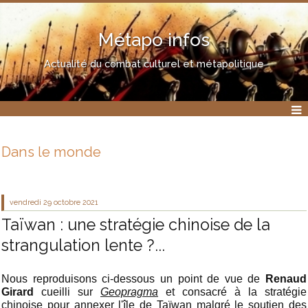
Métapo infos
Actualité du combat culturel et métapolitique
Dans le monde
vendredi 29
octobre 2021
Taïwan : une stratégie chinoise de la
strangulation lente ?...
Nous reproduisons ci-dessous un point de vue de
Renaud
Girard
cueilli sur
Geopragma
et consacré à la stratégie
chinoise pour annexer l'île de Taïwan malgré le soutien des