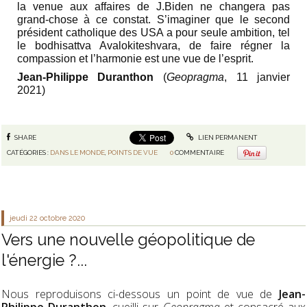
la venue aux affaires de J.Biden ne changera pas
grand-chose à ce constat. S’imaginer que le second
président catholique des USA a pour seule ambition, tel
le bodhisattva Avalokiteshvara, de faire régner la
compassion et l’harmonie est une vue de l’esprit.
Jean-Philippe Duranthon
(
Geopragma
, 11 janvier
2021)
SHARE
LIEN PERMANENT
CATÉGORIES :
DANS LE MONDE
,
POINTS DE VUE
0
COMMENTAIRE
jeudi 22
octobre 2020
Vers une nouvelle géopolitique de
l'énergie ?...
Nous reproduisons ci-dessous un point de vue de
Jean-
Philippe Duranthon
, cueilli sur
Geopragma
et consacré aux