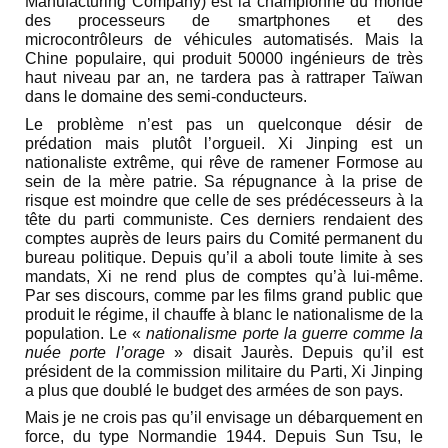
Manufacturing Company) est la championne du monde
des processeurs de smartphones et des
microcontrôleurs de véhicules automatisés. Mais la
Chine populaire, qui produit 50000 ingénieurs de très
haut niveau par an, ne tardera pas à rattraper Taïwan
dans le domaine des semi-conducteurs.
Le problème n’est pas un quelconque désir de
prédation mais plutôt l’orgueil. Xi Jinping est un
nationaliste extrême, qui rêve de ramener Formose au
sein de la mère patrie. Sa répugnance à la prise de
risque est moindre que celle de ses prédécesseurs à la
tête du parti communiste. Ces derniers rendaient des
comptes auprès de leurs pairs du Comité permanent du
bureau politique. Depuis qu’il a aboli toute limite à ses
mandats, Xi ne rend plus de comptes qu’à lui-même.
Par ses discours, comme par les films grand public que
produit le régime, il chauffe à blanc le nationalisme de la
population. Le «
nationalisme porte la guerre comme la
nuée porte l’orage
» disait Jaurès. Depuis qu’il est
président de la commission militaire du Parti, Xi Jinping
a plus que doublé le budget des armées de son pays.
Mais je ne crois pas qu’il envisage un débarquement en
force, du type Normandie 1944. Depuis Sun Tsu, le