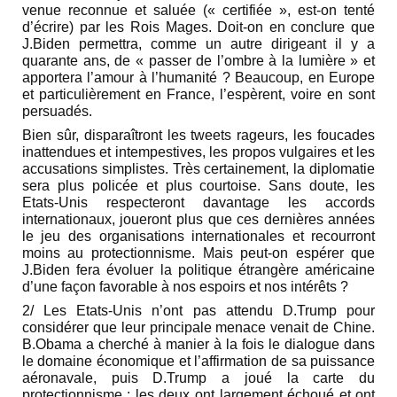
venue reconnue et saluée (« certifiée », est-on tenté
d’écrire) par les Rois Mages. Doit-on en conclure que
J.Biden permettra, comme un autre dirigeant il y a
quarante ans, de « passer de l’ombre à la lumière » et
apportera l’amour à l’humanité ? Beaucoup, en Europe
et particulièrement en France, l’espèrent, voire en sont
persuadés.
Bien sûr, disparaîtront les tweets rageurs, les foucades
inattendues et intempestives, les propos vulgaires et les
accusations simplistes. Très certainement, la diplomatie
sera plus policée et plus courtoise. Sans doute, les
Etats-Unis respecteront davantage les accords
internationaux, joueront plus que ces dernières années
le jeu des organisations internationales et recourront
moins au protectionnisme. Mais peut-on espérer que
J.Biden fera évoluer la politique étrangère américaine
d’une façon favorable à nos espoirs et nos intérêts ?
2/ Les Etats-Unis n’ont pas attendu D.Trump pour
considérer que leur principale menace venait de Chine.
B.Obama a cherché à manier à la fois le dialogue dans
le domaine économique et l’affirmation de sa puissance
aéronavale, puis D.Trump a joué la carte du
protectionnisme : les deux ont largement échoué et ont