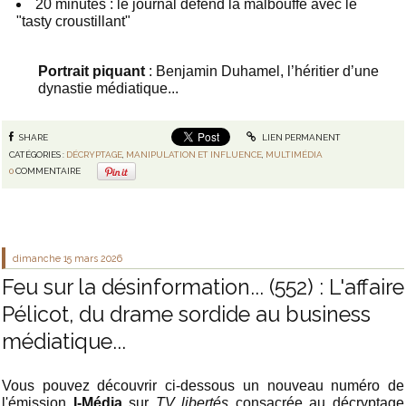
20 minutes : le journal défend la malbouffe avec le
"tasty croustillant"
Portrait piquant
: Benjamin Duhamel, l’héritier d’une
dynastie médiatique...
SHARE
LIEN PERMANENT
CATÉGORIES :
DÉCRYPTAGE
,
MANIPULATION ET INFLUENCE
,
MULTIMÉDIA
0
COMMENTAIRE
dimanche 15
mars 2026
Feu sur la désinformation... (552) : L'affaire
Pélicot, du drame sordide au business
médiatique...
Vous pouvez découvrir ci-dessous un nouveau numéro de
l'émission
I-Média
sur
TV libertés
consacrée au décryptage