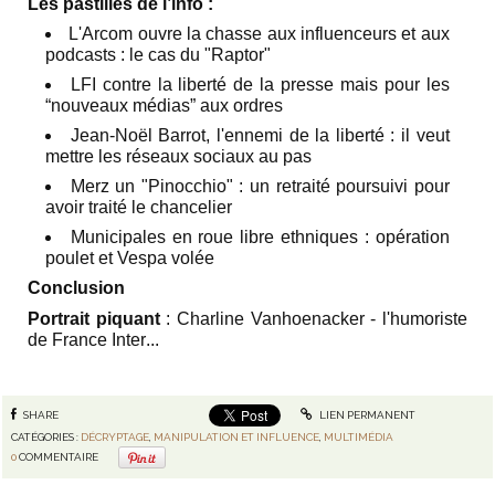
Les pastilles de l’info :
L'Arcom ouvre la chasse aux influenceurs et aux
podcasts : le cas du "Raptor"
LFI contre la liberté de la presse mais pour les
“nouveaux médias” aux ordres
Jean-Noël Barrot, l'ennemi de la liberté : il veut
mettre les réseaux sociaux au pas
Merz un "Pinocchio" : un retraité poursuivi pour
avoir traité le chancelier
Municipales en roue libre ethniques : opération
poulet et Vespa volée
Conclusion
Portrait piquant
:
Charline Vanhoenacker - l'humoriste
de France Inter
...
SHARE
LIEN PERMANENT
CATÉGORIES :
DÉCRYPTAGE
,
MANIPULATION ET INFLUENCE
,
MULTIMÉDIA
0
COMMENTAIRE