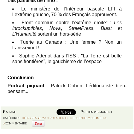
Les pastilles de l’info :
Le ministère de l’Intérieur bascule LFI à
l’extrême gauche, 70 % des Français approuvent.
"Front commun contre l’extrême droite" :
Les
Inrockuptibles
,
Nova
,
StreetPress
,
Blast
et
L’Humanité
sortent un hors-série
Tuerie au Canada : Une femme ? Non un
transsexuel !
Sophie Adenot dans l’ISS : "La Terre est belle
sans frontières", le gauchisme de l’espace
Conclusion
Portrait piquant
:
Patrick Cohen, l’éditorialiste bien-
pensant
...
SHARE
LIEN PERMANENT
CATÉGORIES :
DÉCRYPTAGE
,
MANIPULATION ET INFLUENCE
,
MULTIMÉDIA
0
COMMENTAIRE