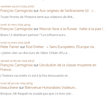
vendredi 25
avril 2025
12h02
François Carmignola
sur
Aux origines de l’antiracisme (2) : «...
Toute l'ironie de l'histoire tient aux relations de BHL...
lundi 10
mars 2025
14h34
François Carmignola
sur
Macron face à la Russie : halte à la paix !...
Bravo ! A distribuer partout ! "Les influenceurs...
lundi 03
mars 2025
13h18
Peter Farren
sur
Rod Dreher : « Sans Européens, l’Europe n’a...
« J’aime citer un discours de Viktor Orbán d’il y a...
samedi 01
février 2025
10h37
François Carmignola
sur
L’évolution de la classe moyenne en
France...
L'histoire racontée ici est à la fois émouvante et...
lundi 06
janvier 2025
10h19
beauchene
sur
Bienvenue Honorables Visiteurs...
Bonjour, Mr Raspail ne voulait pas que ce livre soit...