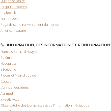
Europe solidaire
L'Esprit Européen
Realpolitik
Europe 2020
Regards sur le renversement du monde
American parano
INFORMATION, DÉSINFORMATION ET RÉINFORMATION
François-Bernard Huyghe
Polémia
Novopress
Infoguerre
Pièces et Main d'oeuvre
Causeur
L'annuel des idées
Acrimed
Investig'Action
Observatoire des journalistes et de l'information médiatique