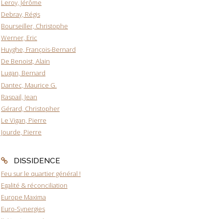
Leroy, Jérôme
Debray, Régis
Bourseiller, Christophe
Werner, Eric
Huyghe, François-Bernard
De Benoist, Alain
Lugan, Bernard
Dantec, Maurice G.
Raspail, Jean
Gérard, Christopher
Le Vigan, Pierre
Jourde, Pierre
DISSIDENCE
Feu sur le quartier général !
Egalité & réconciliation
Europe Maxima
Euro-Synergies