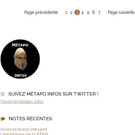
Page précédente
1
2
3
4
5
6
7
Page suivante
SUIVEZ MÉTAPO INFOS SUR TWITTER !
Tweets by Metapo_infos
NOTES RÉCENTES
dimanche 09
août 2026
14h00
Une histoire de la STASI...