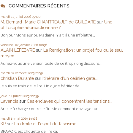
COMMENTAIRES RÉCENTS
mardi 21
juillet 2026
15h20
M. Bernard -Marie CHANTREAULT de GUILDARE
sur
Une
philosophie néoréactionnaire ?... :...
Bonjour Monsieur ou Madame, Y a t' il une infolettre...
vendredi 02
janvier 2026
10h36
ALAIN LEFEBVRE
sur
La Remigration : un projet fou ou le seul
moyen...
Auriez-vous une version texte de ce (trop) long discours...
mardi 07
octobre 2025
21h52
christian Durante
sur
Itinéraire d'un célinien gâté...
Je suis en train de le lire. Un digne héritier de...
jeudi 17
juillet 2025
16h39
Lavenois
sur
Ces enclaves qui concentrent les tensions...
Article à charge contre le Russie comment envisager un...
mardi 13
mai 2025
19h28
KP
sur
La droite et l'esprit du fascisme...
BRAVO C'est chouette de lire ça.