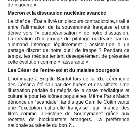
de « guerre ».
Macron et la dissuasion nucléaire avancée
Le chef de l'État a livré un discours contradictoire, tiraillé
entre l'affirmation de la souveraineté française et une
dérive vers l'« européanisation » de notre dissuasion.
La création d'un groupe de pilotage nucléaire franco-
allemand interroge légitimement : assiste-t-on à un
partage discret de notre outil de frappe ? Pendant ce
temps, les médias tentent désespérément de présenter
cette évolution comme « rassurante ».
Les César de l'entre-soi et du malaise bourgeois
L'hommage à Brigitte Bardot lors de la 51e cérémonie
des César a été sali par des huées et des sifflets. Une
illustration parfaite du mépris de la caste médiatique et
culturelle pour les icônes populaires. Même Paris Match
dénonce un "scandale", tandis que Camille Cottin vante
une "exception culturelle française" qui finance des
films comme "L'Histoire de Souleymane" grâce aux
recettes de blockbusters étrangers. La préférence
nationale aurait-elle du bon ?
…