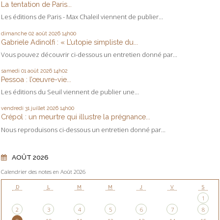
La tentation de Paris...
Les éditions de Paris - Max Chaleil viennent de publier...
dimanche 02
août 2026
14h00
Gabriele Adinolfi : « L’utopie simpliste du...
Vous pouvez découvrir ci-dessous un entretien donné par...
samedi 01
août 2026
14h02
Pessoa : l’œuvre-vie...
Les éditions du Seuil viennent de publier une...
vendredi 31
juillet 2026
14h00
Crépol : un meurtre qui illustre la prégnance...
Nous reproduisons ci-dessous un entretien donné par...
AOÛT 2026
Calendrier des notes en Août 2026
D
L
M
M
J
V
S
1
2
3
4
5
6
7
8