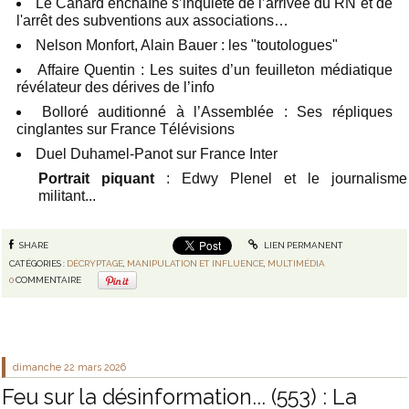
Le Canard enchaîné s’inquiète de l’arrivée du RN et de
l'arrêt des subventions aux associations…
Nelson Monfort, Alain Bauer : les "toutologues"
Affaire Quentin : Les suites d’un feuilleton médiatique
révélateur des dérives de l’info
Bolloré auditionné à l’Assemblée : Ses répliques
cinglantes sur France Télévisions
Duel Duhamel-Panot sur France Inter
Portrait piquant
: Edwy Plenel et le journalisme
militant...
SHARE
LIEN PERMANENT
CATÉGORIES :
DÉCRYPTAGE
,
MANIPULATION ET INFLUENCE
,
MULTIMÉDIA
0
COMMENTAIRE
dimanche 22
mars 2026
Feu sur la désinformation... (553) : La