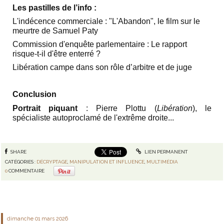
Les pastilles de l’info :
L'indécence commerciale : "L'Abandon", le film sur le
meurtre de Samuel Paty
Commission d'enquête parlementaire : Le rapport
risque-t-il d'être enterré ?
Libération campe dans son rôle d’arbitre et de juge
Conclusion
Portrait piquant
:
Pierre Plottu (
Libération
), le
spécialiste autoproclamé de l'extrême droite
...
SHARE
LIEN PERMANENT
CATÉGORIES :
DÉCRYPTAGE
,
MANIPULATION ET INFLUENCE
,
MULTIMÉDIA
0
COMMENTAIRE
dimanche 01
mars 2026