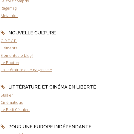
J'ai tout compris
Ragemag
Metainfos
NOUVELLE CULTURE
G.R.E.C.E.
Eléments
Eléments : le blog !
Le Photon
La littérature et le paganisme
LITTÉRATURE ET CINÉMA EN LIBERTÉ
Stalker
Cinématique
Le Petit Célinien
POUR UNE EUROPE INDÉPENDANTE