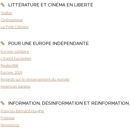
LITTÉRATURE ET CINÉMA EN LIBERTÉ
Stalker
Cinématique
Le Petit Célinien
POUR UNE EUROPE INDÉPENDANTE
Europe solidaire
L'Esprit Européen
Realpolitik
Europe 2020
Regards sur le renversement du monde
American parano
INFORMATION, DÉSINFORMATION ET RÉINFORMATION
François-Bernard Huyghe
Polémia
Novopress