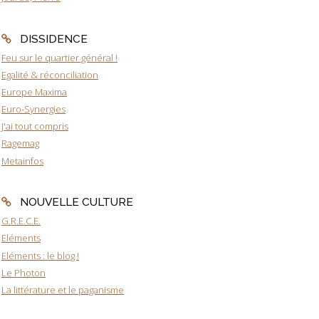
DISSIDENCE
Feu sur le quartier général !
Egalité & réconciliation
Europe Maxima
Euro-Synergies
J'ai tout compris
Ragemag
Metainfos
NOUVELLE CULTURE
G.R.E.C.E.
Eléments
Eléments : le blog !
Le Photon
La littérature et le paganisme