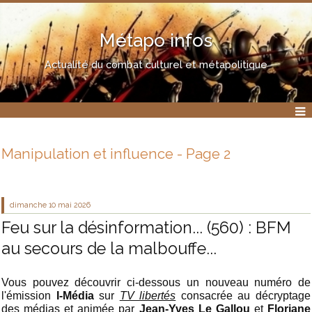
Métapo infos
Actualité du combat culturel et métapolitique
Manipulation et influence - Page 2
dimanche 10
mai 2026
Feu sur la désinformation... (560) : BFM
au secours de la malbouffe...
Vous pouvez découvrir ci-dessous un nouveau numéro de
l'émission
I-Média
sur
TV libertés
consacrée au décryptage
des médias et animée par
Jean-Yves Le Gallou
et
Floriane