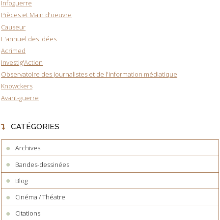
Infoguerre
Pièces et Main d'oeuvre
Causeur
L'annuel des idées
Acrimed
Investig'Action
Observatoire des journalistes et de l'information médiatique
Knowckers
Avant-guerre
CATÉGORIES
Archives
Bandes-dessinées
Blog
Cinéma / Théatre
Citations