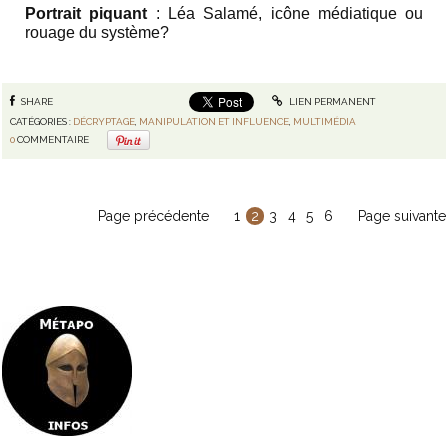
Portrait piquant
: Léa Salamé, icône médiatique ou
rouage du système?
SHARE
LIEN PERMANENT
CATÉGORIES :
DÉCRYPTAGE
,
MANIPULATION ET INFLUENCE
,
MULTIMÉDIA
0
COMMENTAIRE
Page précédente
1
2
3
4
5
6
Page suivante