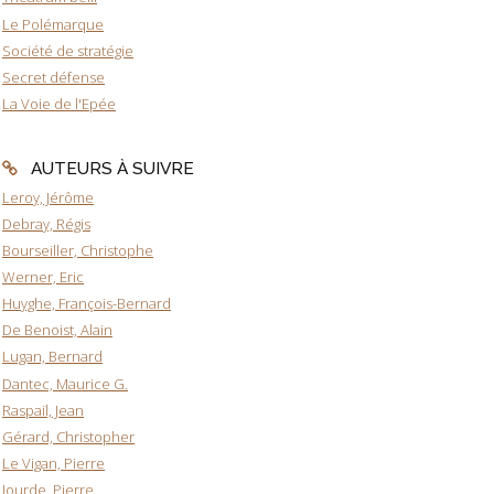
Le Polémarque
Société de stratégie
Secret défense
La Voie de l'Epée
AUTEURS À SUIVRE
Leroy, Jérôme
Debray, Régis
Bourseiller, Christophe
Werner, Eric
Huyghe, François-Bernard
De Benoist, Alain
Lugan, Bernard
Dantec, Maurice G.
Raspail, Jean
Gérard, Christopher
Le Vigan, Pierre
Jourde, Pierre