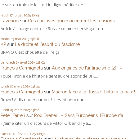
Je suis en train de le lire. Un digne héritier de...
jeudi 17
juillet 2025
16h39
Lavenois
sur
Ces enclaves qui concentrent les tensions...
Article à charge contre le Russie comment envisager un...
mardi 13
mai 2025
19h28
KP
sur
La droite et l'esprit du fascisme...
BRAVO C'est chouette de lire ça.
vendredi 25
avril 2025
12h02
François Carmignola
sur
Aux origines de l’antiracisme (2) : «...
Toute l'ironie de l'histoire tient aux relations de BHL...
lundi 10
mars 2025
14h34
François Carmignola
sur
Macron face à la Russie : halte à la paix !...
Bravo ! A distribuer partout ! "Les influenceurs...
lundi 03
mars 2025
13h18
Peter Farren
sur
Rod Dreher : « Sans Européens, l’Europe n’a...
« J’aime citer un discours de Viktor Orbán d’il y a...
samedi 01
février 2025
10h37