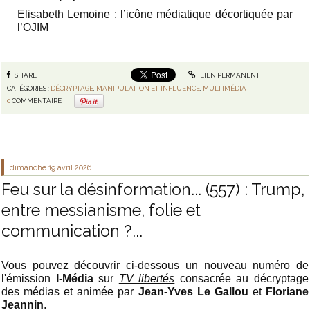
Elisabeth Lemoine : l’icône médiatique décortiquée par
l’OJIM
SHARE
LIEN PERMANENT
CATÉGORIES :
DÉCRYPTAGE
,
MANIPULATION ET INFLUENCE
,
MULTIMÉDIA
0
COMMENTAIRE
dimanche 19
avril 2026
Feu sur la désinformation... (557) : Trump,
entre messianisme, folie et
communication ?...
Vous pouvez découvrir ci-dessous un nouveau numéro de
l'émission
I-Média
sur
TV libertés
consacrée au décryptage
des médias et animée par
Jean-Yves Le Gallou
et
Floriane
Jeannin
.