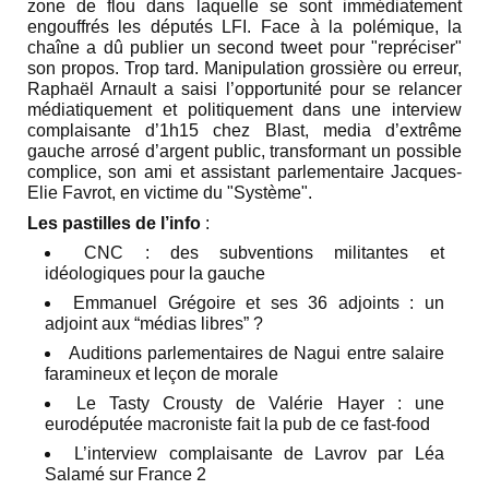
zone de flou dans laquelle se sont immédiatement
engouffrés les députés LFI. Face à la polémique, la
chaîne a dû publier un second tweet pour "repréciser"
son propos. Trop tard. Manipulation grossière ou erreur,
Raphaël Arnault a saisi l’opportunité pour se relancer
médiatiquement et politiquement dans une interview
complaisante d’1h15 chez Blast, media d’extrême
gauche arrosé d’argent public, transformant un possible
complice, son ami et assistant parlementaire Jacques-
Elie Favrot, en victime du "Système".
Les pastilles de l’info
:
CNC : des subventions militantes et
idéologiques pour la gauche
Emmanuel Grégoire et ses 36 adjoints : un
adjoint aux “médias libres” ?
Auditions parlementaires de Nagui entre salaire
faramineux et leçon de morale
Le Tasty Crousty de Valérie Hayer : une
eurodéputée macroniste fait la pub de ce fast-food
L’interview complaisante de Lavrov par Léa
Salamé sur France 2