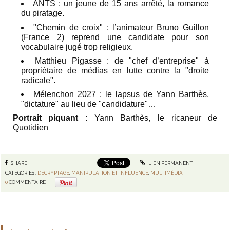
ANTS : un jeune de 15 ans arrêté, la romance
du piratage.
"Chemin de croix" : l’animateur Bruno Guillon
(France 2) reprend une candidate pour son
vocabulaire jugé trop religieux.
Matthieu Pigasse : de "chef d’entreprise" à
propriétaire de médias en lutte contre la "droite
radicale".
Mélenchon 2027 : le lapsus de Yann Barthès,
"dictature" au lieu de "candidature"…
Portrait piquant
: Yann Barthès, le ricaneur de
Quotidien
SHARE
LIEN PERMANENT
CATÉGORIES :
DÉCRYPTAGE
,
MANIPULATION ET INFLUENCE
,
MULTIMÉDIA
0
COMMENTAIRE