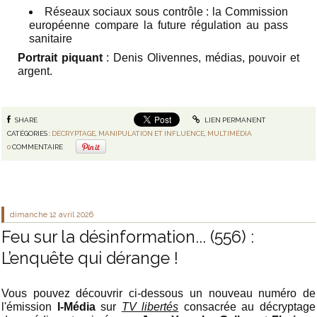
Réseaux sociaux sous contrôle : la Commission
européenne compare la future régulation au pass
sanitaire
Portrait piquant
: Denis Olivennes, médias, pouvoir et
argent.
SHARE
LIEN PERMANENT
CATÉGORIES :
DÉCRYPTAGE
,
MANIPULATION ET INFLUENCE
,
MULTIMÉDIA
0
COMMENTAIRE
dimanche 12
avril 2026
Feu sur la désinformation... (556) :
L’enquête qui dérange !
Vous pouvez découvrir ci-dessous un nouveau numéro de
l'émission
I-Média
sur
TV libertés
consacrée au décryptage