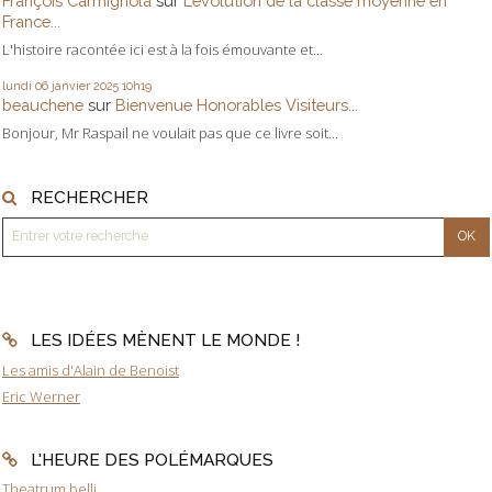
François Carmignola
sur
L’évolution de la classe moyenne en
France...
L'histoire racontée ici est à la fois émouvante et...
lundi 06
janvier 2025
10h19
beauchene
sur
Bienvenue Honorables Visiteurs...
Bonjour, Mr Raspail ne voulait pas que ce livre soit...
RECHERCHER
LES IDÉES MÈNENT LE MONDE !
Les amis d'Alain de Benoist
Eric Werner
L'HEURE DES POLÉMARQUES
Theatrum belli