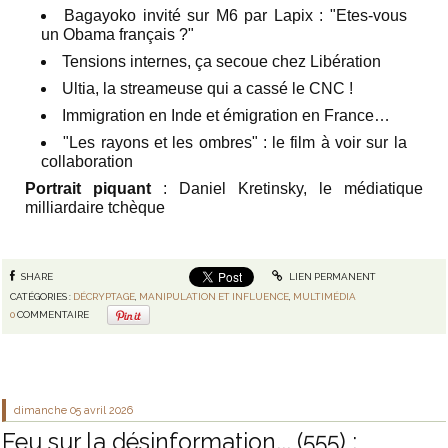
Bagayoko invité sur M6 par Lapix : "Etes-vous
un Obama français ?"
Tensions internes, ça secoue chez Libération
Ultia, la streameuse qui a cassé le CNC !
Immigration en Inde et émigration en France…
"Les rayons et les ombres" : le film à voir sur la
collaboration
Portrait piquant
: Daniel Kretinsky, le médiatique
milliardaire tchèque
SHARE
LIEN PERMANENT
CATÉGORIES :
DÉCRYPTAGE
,
MANIPULATION ET INFLUENCE
,
MULTIMÉDIA
0
COMMENTAIRE
dimanche 05
avril 2026
Feu sur la désinformation... (555) :