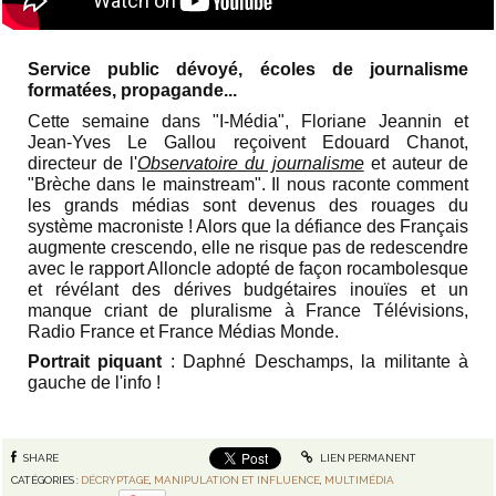
Service public dévoyé, écoles de journalisme
formatées, propagande...
Cette semaine dans "I-Média", Floriane Jeannin et
Jean-Yves Le Gallou reçoivent Edouard Chanot,
directeur de l'
Observatoire du journalisme
et auteur de
"Brèche dans le mainstream". Il nous raconte comment
les grands médias sont devenus des rouages du
système macroniste ! Alors que la défiance des Français
augmente crescendo, elle ne risque pas de redescendre
avec le rapport Alloncle adopté de façon rocambolesque
et révélant des dérives budgétaires inouïes et un
manque criant de pluralisme à France Télévisions,
Radio France et France Médias Monde.
Portrait piquant
: Daphné Deschamps, la militante à
gauche de l'info !
SHARE
LIEN PERMANENT
CATÉGORIES :
DÉCRYPTAGE
,
MANIPULATION ET INFLUENCE
,
MULTIMÉDIA