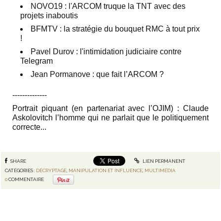
NOVO19 : l'ARCOM truque la TNT avec des
projets inaboutis
BFMTV : la stratégie du bouquet RMC à tout prix
!
Pavel Durov : l'intimidation judiciaire contre
Telegram
Jean Pormanove : que fait l’ARCOM ?
‐-‐-----------
Portrait piquant (en partenariat avec l’OJIM) : Claude
Askolovitch l’homme qui ne parlait que le politiquement
correcte...
SHARE
LIEN PERMANENT
CATÉGORIES :
DÉCRYPTAGE
,
MANIPULATION ET INFLUENCE
,
MULTIMÉDIA
0
COMMENTAIRE