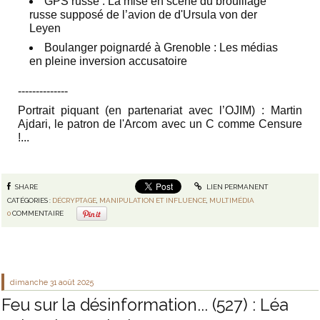
GPS russe : La mise en scène du brouillage
russe supposé de l’avion de d'Ursula von der
Leyen
Boulanger poignardé à Grenoble : Les médias
en pleine inversion accusatoire
‐-‐-----------
Portrait piquant (en partenariat avec l’OJIM) :
Martin
Ajdari, le patron de l'Arcom avec un C comme Censure
!...
SHARE
LIEN PERMANENT
CATÉGORIES :
DÉCRYPTAGE
,
MANIPULATION ET INFLUENCE
,
MULTIMÉDIA
0
COMMENTAIRE
dimanche 31
août 2025
Feu sur la désinformation... (527) : Léa