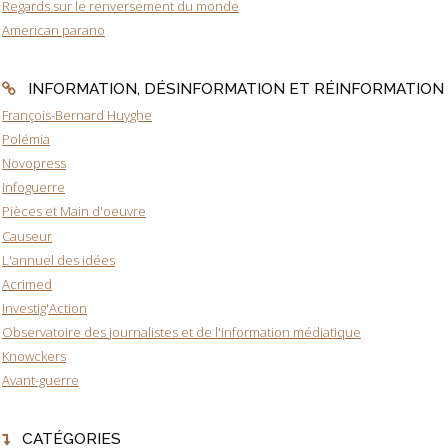
Regards sur le renversement du monde
American parano
INFORMATION, DÉSINFORMATION ET RÉINFORMATION
François-Bernard Huyghe
Polémia
Novopress
Infoguerre
Pièces et Main d'oeuvre
Causeur
L'annuel des idées
Acrimed
Investig'Action
Observatoire des journalistes et de l'information médiatique
Knowckers
Avant-guerre
CATÉGORIES