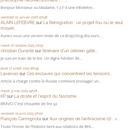
Bonjour Monsieur ou Madame, Y a t' il une infolettre...
vendredi 02
janvier 2026
10h36
ALAIN LEFEBVRE
sur
La Remigration : un projet fou ou le seul
moyen...
Auriez-vous une version texte de ce (trop) long discours...
mardi 07
octobre 2025
21h52
christian Durante
sur
Itinéraire d'un célinien gâté...
Je suis en train de le lire. Un digne héritier de...
jeudi 17
juillet 2025
16h39
Lavenois
sur
Ces enclaves qui concentrent les tensions...
Article à charge contre le Russie comment envisager un...
mardi 13
mai 2025
19h28
KP
sur
La droite et l'esprit du fascisme...
BRAVO C'est chouette de lire ça.
vendredi 25
avril 2025
12h02
François Carmignola
sur
Aux origines de l’antiracisme (2) : «...
Toute l'ironie de l'histoire tient aux relations de BHL...