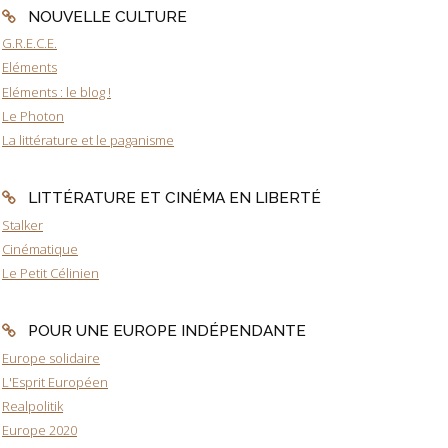
NOUVELLE CULTURE
G.R.E.C.E.
Eléments
Eléments : le blog !
Le Photon
La littérature et le paganisme
LITTÉRATURE ET CINÉMA EN LIBERTÉ
Stalker
Cinématique
Le Petit Célinien
POUR UNE EUROPE INDÉPENDANTE
Europe solidaire
L'Esprit Européen
Realpolitik
Europe 2020