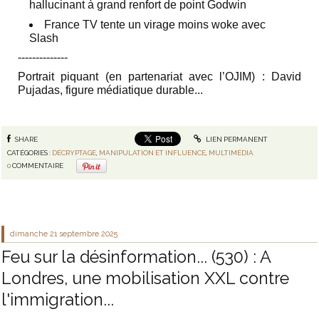
hallucinant à grand renfort de point Godwin
France TV tente un virage moins woke avec
Slash
‐-‐-----------
Portrait piquant (en partenariat avec l’OJIM) :
David
Pujadas, figure médiatique durable
...
SHARE
LIEN PERMANENT
CATÉGORIES :
DÉCRYPTAGE
,
MANIPULATION ET INFLUENCE
,
MULTIMÉDIA
0
COMMENTAIRE
dimanche 21
septembre 2025
Feu sur la désinformation... (530) : A
Londres, une mobilisation XXL contre
l'immigration...