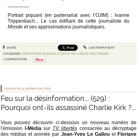
‐-‐-----------
Portrait piquant (en partenariat avec l’OJIM) : Ivanne
Trippenbach... Le cas édifiant de cette journaliste du
Monde
et ses approximations journalistiques.
SHARE
LIEN PERMANENT
CATÉGORIES :
DÉCRYPTAGE
,
MANIPULATION ET INFLUENCE
,
MULTIMÉDIA
0
COMMENTAIRE
dimanche 14
septembre 2025
Feu sur la désinformation... (529) :
Pourquoi ont-ils assassiné Charlie Kirk ?...
Vous pouvez découvrir ci-dessous un nouveau numéro de
l'émission
I-Média
sur
TV libertés
consacrée au décryptage
des médias et animée par
Jean-Yves Le Gallou
et
Floriane