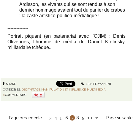
Ardisson, les vivants qui se sont rendus à son
dernier hommage avaient tout du panier de crabes
: la caste artistico-politico-médiatique !
‐-‐-----------
Portrait piquant (en partenariat avec l’OJIM) :
Denis
Olivennes, l’homme de média de Daniel Kretinsky,
milliardaire tchèque
...
SHARE
LIEN PERMANENT
CATÉGORIES :
DÉCRYPTAGE
,
MANIPULATION ET INFLUENCE
,
MULTIMÉDIA
0
COMMENTAIRE
Page précédente
3
4
5
6
7
8
9
10
11
Page suivante