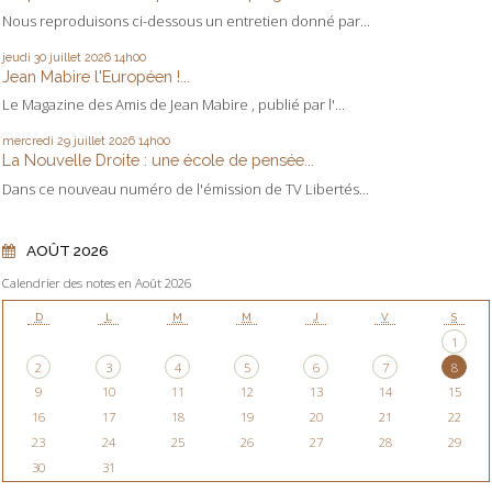
Nous reproduisons ci-dessous un entretien donné par...
jeudi 30
juillet 2026
14h00
Jean Mabire l'Européen !...
Le Magazine des Amis de Jean Mabire , publié par l'...
mercredi 29
juillet 2026
14h00
La Nouvelle Droite : une école de pensée...
Dans ce nouveau numéro de l'émission de TV Libertés...
AOÛT 2026
Calendrier des notes en Août 2026
D
L
M
M
J
V
S
1
2
3
4
5
6
7
8
9
10
11
12
13
14
15
16
17
18
19
20
21
22
23
24
25
26
27
28
29
30
31