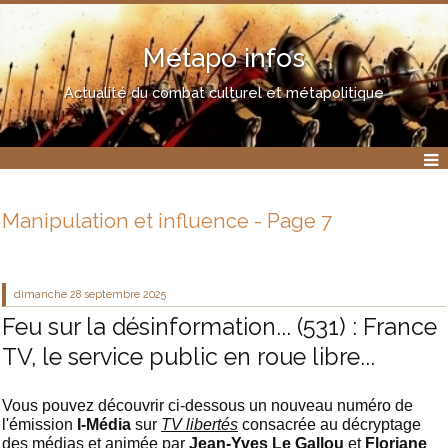
Métapo infos
Actualité du combat culturel et métapolitique
Manipulation et influence - Page 7
dimanche 28
septembre 2025
Feu sur la désinformation... (531) : France
TV, le service public en roue libre...
Vous pouvez découvrir ci-dessous un nouveau numéro de
l'émission
I-Média
sur
TV libertés
consacrée au décryptage
des médias et animée par
Jean-Yves Le Gallou
et
Floriane