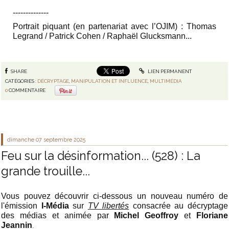
‐-‐-----------
Portrait piquant (en partenariat avec l’OJIM) : Thomas
Legrand / Patrick Cohen / Raphaël Glucksmann...
SHARE
LIEN PERMANENT
CATÉGORIES :
DÉCRYPTAGE
,
MANIPULATION ET INFLUENCE
,
MULTIMÉDIA
0
COMMENTAIRE
dimanche 07
septembre 2025
Feu sur la désinformation... (528) : La
grande trouille...
Vous pouvez découvrir ci-dessous un nouveau numéro de
l'émission
I-Média
sur
TV libertés
consacrée au décryptage
des médias et animée par
Michel Geoffroy
et
Floriane
.
Jeannin