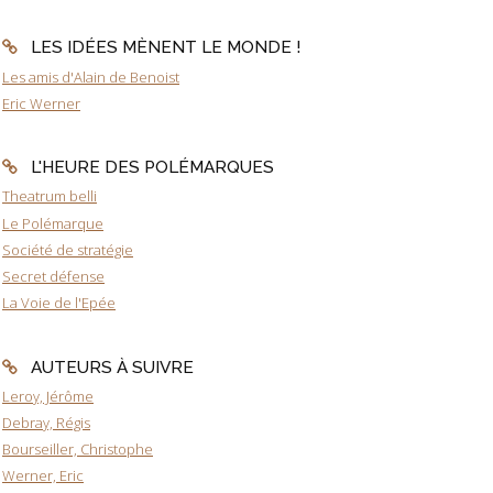
LES IDÉES MÈNENT LE MONDE !
Les amis d'Alain de Benoist
Eric Werner
L'HEURE DES POLÉMARQUES
Theatrum belli
Le Polémarque
Société de stratégie
Secret défense
La Voie de l'Epée
AUTEURS À SUIVRE
Leroy, Jérôme
Debray, Régis
Bourseiller, Christophe
Werner, Eric