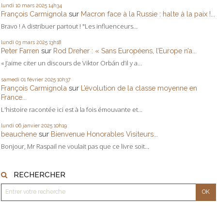
lundi 10
mars 2025
14h34
François Carmignola
sur
Macron face à la Russie : halte à la paix !...
Bravo ! A distribuer partout ! "Les influenceurs...
lundi 03
mars 2025
13h18
Peter Farren
sur
Rod Dreher : « Sans Européens, l’Europe n’a...
« J’aime citer un discours de Viktor Orbán d’il y a...
samedi 01
février 2025
10h37
François Carmignola
sur
L’évolution de la classe moyenne en
France...
L'histoire racontée ici est à la fois émouvante et...
lundi 06
janvier 2025
10h19
beauchene
sur
Bienvenue Honorables Visiteurs...
Bonjour, Mr Raspail ne voulait pas que ce livre soit...
RECHERCHER