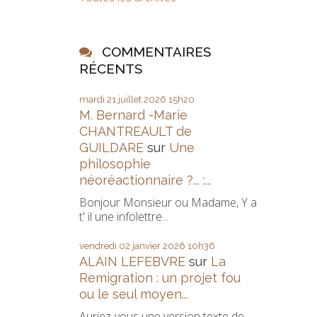
COMMENTAIRES
RÉCENTS
mardi 21
juillet 2026
15h20
M. Bernard -Marie
CHANTREAULT de
GUILDARE
sur
Une
philosophie
néoréactionnaire ?... :...
Bonjour Monsieur ou Madame, Y a
t' il une infolettre...
vendredi 02
janvier 2026
10h36
ALAIN LEFEBVRE
sur
La
Remigration : un projet fou
ou le seul moyen...
Auriez-vous une version texte de