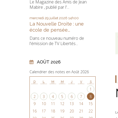
Le Magazine des Amis de Jean
Mabire , publié par l'...
mercredi 29
juillet 2026
14h00
La Nouvelle Droite : une
école de pensée...
Dans ce nouveau numéro de
l'émission de TV Libertés...
AOÛT 2026
Calendrier des notes en Août 2026
D
L
M
M
J
V
S
1
2
3
4
5
6
7
8
9
10
11
12
13
14
15
16
17
18
19
20
21
22
L