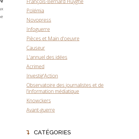
François-Bernard Huyghe
re
ux
Polémia
ne
Novopress
Infoguerre
Pièces et Main d'oeuvre
Causeur
L'annuel des idées
Acrimed
Investig'Action
Observatoire des journalistes et de
l'information médiatique
Knowckers
Avant-guerre
CATÉGORIES