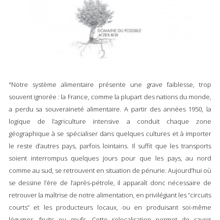
"Notre système alimentaire présente une grave faiblesse, trop
souvent ignorée : la France, comme la plupart des nations du monde,
a perdu sa souveraineté alimentaire. A partir des années 1950, la
logique de l’agriculture intensive a conduit chaque zone
géographique à se spécialiser dans quelques cultures et à importer
le reste d’autres pays, parfois lointains. Il suffit que les transports
soient interrompus quelques jours pour que les pays, au nord
comme au sud, se retrouvent en situation de pénurie. Aujourd’hui où
se dessine l’ère de l’après-pétrole, il apparaît donc nécessaire de
retrouver la maîtrise de notre alimentation, en privilégiant les “circuits
courts” et les producteurs locaux, ou en produisant soi-même
légumes, fruits ou œufs. Cette relocalisation permet de savoir