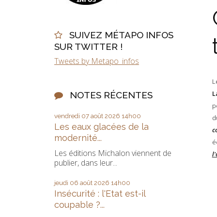
SUIVEZ MÉTAPO INFOS
SUR TWITTER !
Tweets by Metapo_infos
L
L
NOTES RÉCENTES
p
vendredi 07
août 2026
14h00
Les eaux glacées de la
c
modernité...
é
Les éditions Michalon viennent de
l
publier, dans leur...
jeudi 06
août 2026
14h00
Insécurité : l'Etat est-il
coupable ?...