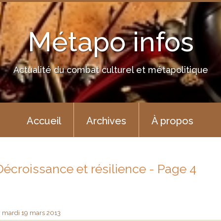
Métapo infos
Actualité du combat culturel et métapolitique
Accueil
Archives
À propos
Décroissance et résilience - Page 4
mardi 19
mars 2013