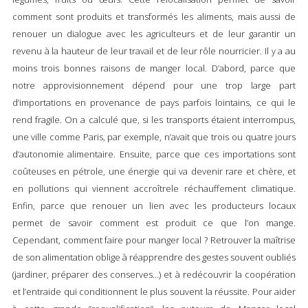
comment sont produits et transformés les aliments, mais aussi de
renouer un dialogue avec les agriculteurs et de leur garantir un
revenu à la hauteur de leur travail et de leur rôle nourricier. Il y a au
moins trois bonnes raisons de manger local. D’abord, parce que
notre approvisionnement dépend pour une trop large part
d’importations en provenance de pays parfois lointains, ce qui le
rend fragile. On a calculé que, si les transports étaient interrompus,
une ville comme Paris, par exemple, n’avait que trois ou quatre jours
d’autonomie alimentaire. Ensuite, parce que ces importations sont
coûteuses en pétrole, une énergie qui va devenir rare et chère, et
en pollutions qui viennent accroîtrele réchauffement climatique.
Enfin, parce que renouer un lien avec les producteurs locaux
permet de savoir comment est produit ce que l’on mange.
Cependant, comment faire pour manger local ? Retrouver la maîtrise
de son alimentation oblige à réapprendre des gestes souvent oubliés
(jardiner, préparer des conserves…) et à redécouvrir la coopération
et l’entraide qui conditionnent le plus souvent la réussite. Pour aider