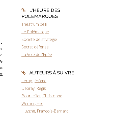
L'HEURE DES
POLÉMARQUES
Theatrum belli
Le Polémarque
Société de stratégie
ge
Secret défense
al
La Voie de l'Epée
t,
de
ux
AUTEURS À SUIVRE
de
Leroy, Jérôme
Debray, Régis
Bourseiller, Christophe
Werner, Eric
Huyghe, François-Bernard