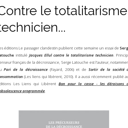
Contre le totalitarisme
technicien...
es éditions Le passager clandestin publient cette semaine un essai de
Ser
atouche
intitulé
Jacques Ellul contre le totalitarisme technicien
.
Princip
enseur français de la décroissance, Serge Latouche est l'auteur, notammen
du
Pari de la décroissance
(Fayard, 2006) et de
Sortir de la société 
onsommation
(Les liens qui libèrent, 2010). Il a aussi récemment publié a
ditions Les Liens qui Libèrent
Bon pour la casse - les déraisons 
'obsolescence programmée
.