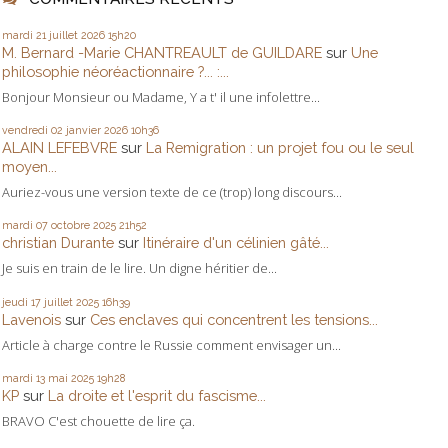
mardi 21
juillet 2026
15h20
M. Bernard -Marie CHANTREAULT de GUILDARE
sur
Une
philosophie néoréactionnaire ?... :...
Bonjour Monsieur ou Madame, Y a t' il une infolettre...
vendredi 02
janvier 2026
10h36
ALAIN LEFEBVRE
sur
La Remigration : un projet fou ou le seul
moyen...
Auriez-vous une version texte de ce (trop) long discours...
mardi 07
octobre 2025
21h52
christian Durante
sur
Itinéraire d'un célinien gâté...
Je suis en train de le lire. Un digne héritier de...
jeudi 17
juillet 2025
16h39
Lavenois
sur
Ces enclaves qui concentrent les tensions...
Article à charge contre le Russie comment envisager un...
mardi 13
mai 2025
19h28
KP
sur
La droite et l'esprit du fascisme...
BRAVO C'est chouette de lire ça.