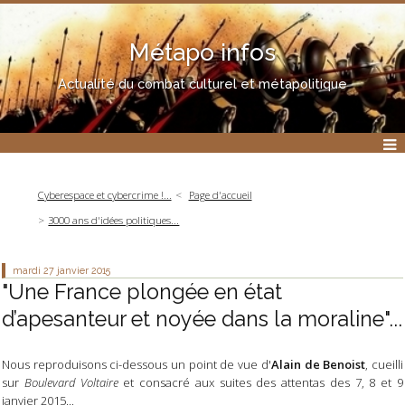
Métapo infos
Actualité du combat culturel et métapolitique
Cyberespace et cybercrime !...
Page d'accueil
3000 ans d'idées politiques...
mardi 27
janvier 2015
"Une France plongée en état
d’apesanteur et noyée dans la moraline"...
Nous reproduisons ci-dessous un point de vue d'
Alain de Benoist
, cueilli
sur
Boulevard Voltaire
et consacré aux suites des attentas des 7, 8 et 9
janvier 2015...