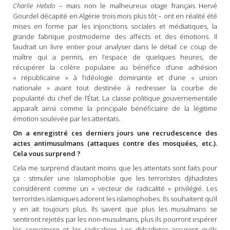
Charlie Hebdo
– mais non le malheureux otage français Hervé
Gourdel décapité en Algérie trois mois plus tôt – ont en réalité été
mises en forme par les injonctions sociales et médiatiques, la
grande fabrique postmoderne des affects et des émotions. Il
faudrait un livre entier pour analyser dans le détail ce coup de
maître qui a permis, en l’espace de quelques heures, de
récupérer la colère populaire au bénéfice d’une adhésion
« républicaine » à l’idéologie dominante et d’une « union
nationale » avant tout destinée à redresser la courbe de
popularité du chef de l’État. La classe politique gouvernementale
apparaît ainsi comme la principale bénéficiaire de la légitime
émotion soulevée par les attentats.
On a enregistré ces derniers jours une recrudescence des
actes antimusulmans (attaques contre des mosquées, etc.).
Cela vous surprend ?
Cela me surprend d’autant moins que les attentats sont faits pour
ça : stimuler une islamophobie que les terroristes djihadistes
considèrent comme un « vecteur de radicalité » privilégié. Les
terroristes islamiques adorent les islamophobes. Ils souhaitent qu’il
y en ait toujours plus. Ils savent que plus les musulmans se
sentiront rejetés par les non-musulmans, plus ils pourront espérer
les convaincre et les radicaliser. Les djihadistes assurent qu’ils