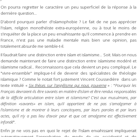
On pourra regretter le caractère un peu superficiel de la réponse à la
dernière question...
D'abord pourquoi parler d'islamophobie ? Le fait de ne pas apprécier
l'islam, religion monothéiste extra-européenne, ou à tout le moins de
s'inquiéter de la place un peu envahissante qu'il commence à prendre en
France, n'est pas une maladie mentale mais bien une opinion, pas
totalement absurde me semble-t-il.
Il faudrait faire une distinction entre islam et islamisme... Soit. Mais on nous
demande maintenant de faire une distinction entre islamisme modéré et
islamisme radical... Reconnaissons que cela devient un peu compliqué. Le
"vivre-ensemble" implique-t-il de devenir des spécialistes de théologie
islamique ? Comme le notait fort justement Vincent Coussedière dans un
texte intitulé «
Six thèses sur l'angélisme qui nous gouverne
» : "
Pourquoi les
Français devraient-ils être savants en matière d’islam et être rendus responsables
de la difficile articulation entre islam et islamisme? C’est aux musulmans, par
définition «savants» en islam, qu’il appartient de ne pas s’amalgamer à
l’islamisme et de montrer à leurs concitoyens, par leurs paroles et par leurs
actes, qu’il n’y a pas lieu d’avoir peur et que cet amalgame est effectivement
infondé
".
Enfin je ne vois pas en quoi le rejet de l'islam envahissant impliquerait
automatiquement l'approbation du mode de vie occidental et de