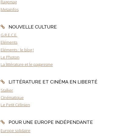
Ragemag
Metainfos
NOUVELLE CULTURE
G.R.E.C.E.
Eléments
Eléments : le blog !
Le Photon
La littérature et le paganisme
LITTÉRATURE ET CINÉMA EN LIBERTÉ
Stalker
Cinématique
Le Petit Célinien
POUR UNE EUROPE INDÉPENDANTE
Europe solidaire