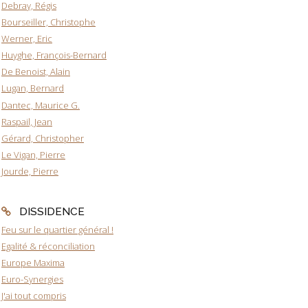
Debray, Régis
Bourseiller, Christophe
Werner, Eric
Huyghe, François-Bernard
De Benoist, Alain
Lugan, Bernard
Dantec, Maurice G.
Raspail, Jean
Gérard, Christopher
Le Vigan, Pierre
Jourde, Pierre
DISSIDENCE
Feu sur le quartier général !
Egalité & réconciliation
Europe Maxima
Euro-Synergies
J'ai tout compris