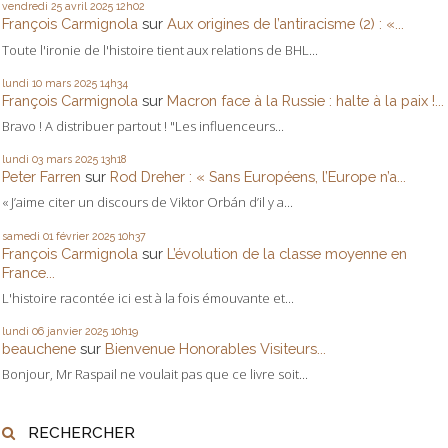
vendredi 25
avril 2025
12h02
François Carmignola
sur
Aux origines de l’antiracisme (2) : «...
Toute l'ironie de l'histoire tient aux relations de BHL...
lundi 10
mars 2025
14h34
François Carmignola
sur
Macron face à la Russie : halte à la paix !...
Bravo ! A distribuer partout ! "Les influenceurs...
lundi 03
mars 2025
13h18
Peter Farren
sur
Rod Dreher : « Sans Européens, l’Europe n’a...
« J’aime citer un discours de Viktor Orbán d’il y a...
samedi 01
février 2025
10h37
François Carmignola
sur
L’évolution de la classe moyenne en
France...
L'histoire racontée ici est à la fois émouvante et...
lundi 06
janvier 2025
10h19
beauchene
sur
Bienvenue Honorables Visiteurs...
Bonjour, Mr Raspail ne voulait pas que ce livre soit...
RECHERCHER