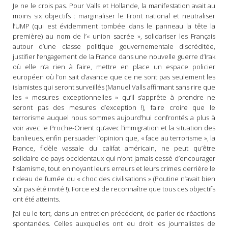
Je ne le crois pas. Pour Valls et Hollande, la manifestation avait au
moins six objectifs : marginaliser le Front national et neutraliser
l’UMP (qui est évidemment tombée dans le panneau la tête la
première) au nom de l’« union sacrée », solidariser les Français
autour d’une classe politique gouvernementale discréditée,
justifier l’engagement de la France dans une nouvelle guerre d’Irak
où elle n’a rien à faire, mettre en place un espace policier
européen où l’on sait d’avance que ce ne sont pas seulement les
islamistes qui seront surveillés (Manuel Valls affirmant sans rire que
les « mesures exceptionnelles » qu’il s’apprête à prendre ne
seront pas des mesures d’exception !), faire croire que le
terrorisme auquel nous sommes aujourd’hui confrontés a plus à
voir avec le Proche-Orient qu’avec l’immigration et la situation des
banlieues, enfin persuader l’opinion que, « face au terrorisme », la
France, fidèle vassale du califat américain, ne peut qu’être
solidaire de pays occidentaux qui n’ont jamais cessé d’encourager
l’islamisme, tout en noyant leurs erreurs et leurs crimes derrière le
rideau de fumée du « choc des civilisations » (Poutine n’avait bien
sûr pas été invité !). Force est de reconnaître que tous ces objectifs
ont été atteints.
J’ai eu le tort, dans un entretien précédent, de parler de réactions
spontanées. Celles auxquelles ont eu droit les journalistes de