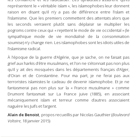
représentent le « véritable islam », les islamophobes leur donnent
raison en disant qu’il n’y a pas de différence entre l’islam et
l’islamisme. Que les premiers commettent des attentats alors que
les seconds verraient plutôt sans déplaisir se multiplier les
pogroms contre ceux qui « rejettent le mode de vie occidental » (le
sympathique mode de vie mondialisé de la consommation
soumise) n’y change rien. Les islamophobes sont les idiots utiles de
l’islamisme radical.
À l’époque de la guerre d’Algérie, que je sache, on ne faisait pas
grief aux harkis d’être musulmans, et l’on ne s’étonnait pas non plus
qu’il y ait des mosquées dans les départements français d’Alger,
d’Oran et de Constantine. Pour ma part, je ne ferai pas aux
terroristes islamistes le cadeau de devenir islamophobe. Et je ne
fantasmerai pas non plus sur la « France musulmane » comme
Drumont fantasmait sur La France juive (1885), en associant
mécaniquement islam et terreur comme d’autres associaient
naguère les Juifs et l’argent.
Alain de Benoist
, propos recueillis par Nicolas Gauthier (
Boulevard
Voltaire
, 18 janvier 2015)