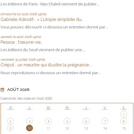
Les éditions de Paris - Max Chaleil viennent de publier...
dimanche 02
août 2026
14h00
Gabriele Adinolfi : « L’utopie simpliste du...
Vous pouvez découvrir ci-dessous un entretien donné par...
samedi 01
août 2026
14h02
Pessoa : l’œuvre-vie...
Les éditions du Seuil viennent de publier une...
vendredi 31
juillet 2026
14h00
Crépol : un meurtre qui illustre la prégnance...
Nous reproduisons ci-dessous un entretien donné par...
AOÛT 2026
Calendrier des notes en Août 2026
D
L
M
M
J
V
S
1
2
3
4
5
6
7
8
9
10
11
12
13
14
15