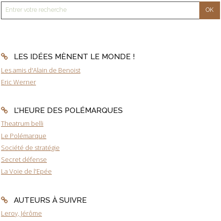
LES IDÉES MÈNENT LE MONDE !
Les amis d'Alain de Benoist
Eric Werner
L'HEURE DES POLÉMARQUES
Theatrum belli
Le Polémarque
Société de stratégie
Secret défense
La Voie de l'Epée
AUTEURS À SUIVRE
Leroy, Jérôme