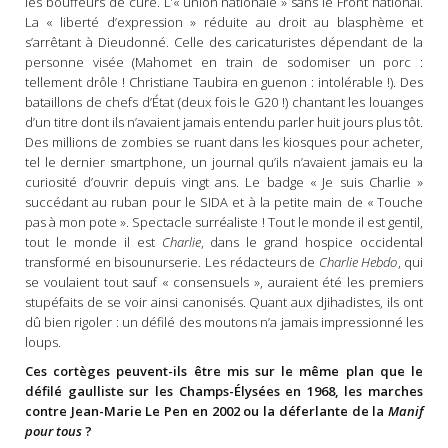
les bouffeurs de curé. L’« union nationale » sans le Front national.
La « liberté d’expression » réduite au droit au blasphème et
s’arrêtant à Dieudonné. Celle des caricaturistes dépendant de la
personne visée (Mahomet en train de sodomiser un porc :
tellement drôle ! Christiane Taubira en guenon : intolérable !). Des
bataillons de chefs d’État (deux fois le G20 !) chantant les louanges
d’un titre dont ils n’avaient jamais entendu parler huit jours plus tôt.
Des millions de zombies se ruant dans les kiosques pour acheter,
tel le dernier smartphone, un journal qu’ils n’avaient jamais eu la
curiosité d’ouvrir depuis vingt ans. Le badge « Je suis Charlie »
succédant au ruban pour le SIDA et à la petite main de « Touche
pas à mon pote ». Spectacle surréaliste ! Tout le monde il est gentil,
tout le monde il est
Charlie
, dans le grand hospice occidental
transformé en bisounurserie. Les rédacteurs de
Charlie Hebdo
, qui
se voulaient tout sauf « consensuels », auraient été les premiers
stupéfaits de se voir ainsi canonisés. Quant aux djihadistes, ils ont
dû bien rigoler : un défilé des moutons n’a jamais impressionné les
loups.
Ces cortèges peuvent-ils être mis sur le même plan que le
défilé gaulliste sur les Champs-Élysées en 1968, les marches
contre Jean-Marie Le Pen en 2002 ou la déferlante de la
Manif
pour tous
?