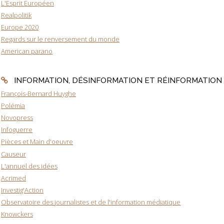
L'Esprit Européen
Realpolitik
Europe 2020
Regards sur le renversement du monde
American parano
INFORMATION, DÉSINFORMATION ET RÉINFORMATION
François-Bernard Huyghe
Polémia
Novopress
Infoguerre
Pièces et Main d'oeuvre
Causeur
L'annuel des idées
Acrimed
Investig'Action
Observatoire des journalistes et de l'information médiatique
Knowckers