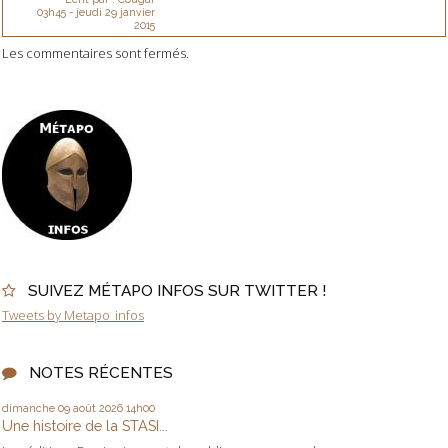
03h45
-
jeudi 29
janvier
2015
Les commentaires sont fermés.
SUIVEZ MÉTAPO INFOS SUR TWITTER !
Tweets by Metapo_infos
NOTES RÉCENTES
dimanche 09
août 2026
14h00
Une histoire de la STASI...