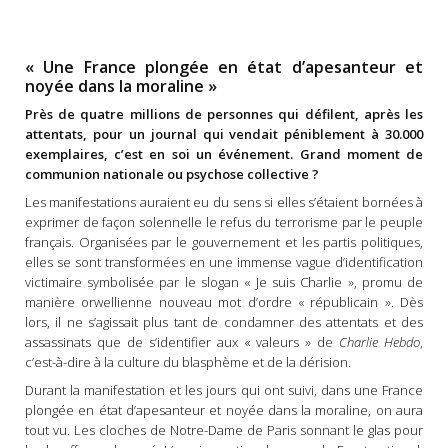
« Une France plongée en état d’apesanteur et
noyée dans la moraline »
Près de quatre millions de personnes qui défilent, après les
attentats, pour un journal qui vendait péniblement à 30.000
exemplaires, c’est en soi un événement. Grand moment de
communion nationale ou psychose collective ?
Les manifestations auraient eu du sens si elles s’étaient bornées à
exprimer de façon solennelle le refus du terrorisme par le peuple
français. Organisées par le gouvernement et les partis politiques,
elles se sont transformées en une immense vague d’identification
victimaire symbolisée par le slogan « Je suis Charlie », promu de
manière orwellienne nouveau mot d’ordre « républicain ». Dès
lors, il ne s’agissait plus tant de condamner des attentats et des
assassinats que de s’identifier aux « valeurs » de
Charlie Hebdo
,
c’est-à-dire à la culture du blasphème et de la dérision.
Durant la manifestation et les jours qui ont suivi, dans une France
plongée en état d’apesanteur et noyée dans la moraline, on aura
tout vu. Les cloches de Notre-Dame de Paris sonnant le glas pour