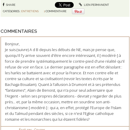
SHARE
LIEN PERMANENT
CATÉGORIES :
ENTRETIENS
1
COMMENTAIRE
COMMENTAIRES
Bonjour,
Je suis (suivre) A d B depuis les débuts de NE, mais je pense que,
quoiqu'il l'y arrive souvent d'être encore intéressant, il [-modéré-] à
force de prendre systématiquement le contre-pied d'une réalité qu'il
refuse de voir en face. Le dernier paragraphe est en effet désolant :
les harkis se battaient avec et pour la France. Et non contre elle et
contre sa culture et sa civilisation! (revoir les textes écrits par le
Bachaga Boualam). Quant à l'allusion à Drumont et à ses prétendus
"fantasmes", Alain de Benoist, qui n'a pour seul adversaire que
l'Argent - selon ses propres déclarations - devrait y regarder de plus
près... et, par la même occasion, mettre en sourdine son anti-
christianisme [-modéré-] : qui a, en effet, protégé l'Europe de l'Islam
et du Talmud pendant des siècles, si ce n'est l'Eglise catholique
romaine et les monarchies qui lui étaient fidèles?
Écrit par :
Cougar