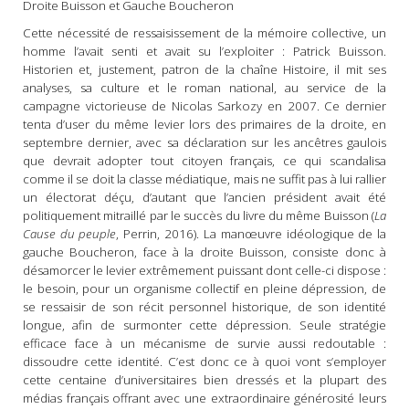
Droite Buisson et Gauche Boucheron
Cette nécessité de ressaisissement de la mémoire collective, un
homme l’avait senti et avait su l’exploiter : Patrick Buisson.
Historien et, justement, patron de la chaîne Histoire, il mit ses
analyses, sa culture et le roman national, au service de la
campagne victorieuse de Nicolas Sarkozy en 2007. Ce dernier
tenta d’user du même levier lors des primaires de la droite, en
septembre dernier, avec sa déclaration sur les ancêtres gaulois
que devrait adopter tout citoyen français, ce qui scandalisa
comme il se doit la classe médiatique, mais ne suffit pas à lui rallier
un électorat déçu, d’autant que l’ancien président avait été
politiquement mitraillé par le succès du livre du même Buisson (
La
Cause du peuple
, Perrin, 2016). La manœuvre idéologique de la
gauche Boucheron, face à la droite Buisson, consiste donc à
désamorcer le levier extrêmement puissant dont celle-ci dispose :
le besoin, pour un organisme collectif en pleine dépression, de
se ressaisir de son récit personnel historique, de son identité
longue, afin de surmonter cette dépression. Seule stratégie
efficace face à un mécanisme de survie aussi redoutable :
dissoudre cette identité. C’est donc ce à quoi vont s’employer
cette centaine d’universitaires bien dressés et la plupart des
médias français offrant avec une extraordinaire générosité leurs