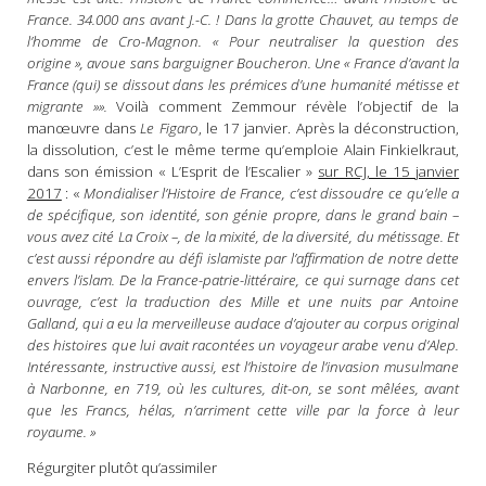
France. 34.000 ans avant J.-C. ! Dans la grotte Chauvet, au temps de
l’homme de Cro-Magnon. « Pour neutraliser la question des
origine », avoue sans barguigner Boucheron. Une « France d’avant la
France (qui) se dissout dans les prémices d’une humanité métisse et
migrante »».
Voilà comment Zemmour révèle l’objectif de la
manœuvre dans
Le Figaro
, le 17 janvier. Après la déconstruction,
la dissolution, c’est le même terme qu’emploie Alain Finkielkraut,
dans son émission « L’Esprit de l’Escalier »
sur RCJ, le 15 janvier
2017
: «
Mondialiser l’Histoire de France, c’est dissoudre ce qu’elle a
de spécifique, son identité, son génie propre, dans le grand bain –
vous avez cité La Croix –, de la mixité, de la diversité, du métissage. Et
c’est aussi répondre au défi islamiste par l’affirmation de notre dette
envers l’islam. De la France-patrie-littéraire, ce qui surnage dans cet
ouvrage, c’est la traduction des Mille et une nuits par Antoine
Galland, qui a eu la merveilleuse audace d’ajouter au corpus original
des histoires que lui avait racontées un voyageur arabe venu d’Alep.
Intéressante, instructive aussi, est l’histoire de l’invasion musulmane
à Narbonne, en 719, où les cultures, dit-on, se sont mêlées, avant
que les Francs, hélas, n’arriment cette ville par la force à leur
royaume. »
Régurgiter plutôt qu’assimiler