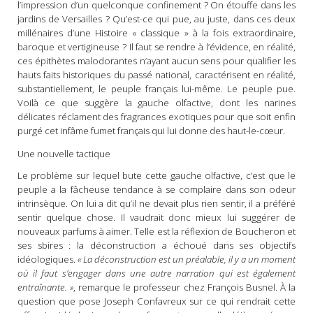
l’impression d’un quelconque confinement ? On étouffe dans les
jardins de Versailles ? Qu’est-ce qui pue, au juste, dans ces deux
millénaires d’une Histoire « classique » à la fois extraordinaire,
baroque et vertigineuse ? Il faut se rendre à l’évidence, en réalité,
ces épithètes malodorantes n’ayant aucun sens pour qualifier les
hauts faits historiques du passé national, caractérisent en réalité,
substantiellement, le peuple français lui-même. Le peuple pue.
Voilà ce que suggère la gauche olfactive, dont les narines
délicates réclament des fragrances exotiques pour que soit enfin
purgé cet infâme fumet français qui lui donne des haut-le-cœur.
Une nouvelle tactique
Le problème sur lequel bute cette gauche olfactive, c’est que le
peuple a la fâcheuse tendance à se complaire dans son odeur
intrinsèque. On lui a dit qu’il ne devait plus rien sentir, il a préféré
sentir quelque chose. Il vaudrait donc mieux lui suggérer de
nouveaux parfums à aimer. Telle est la réflexion de Boucheron et
ses sbires : la déconstruction a échoué dans ses objectifs
idéologiques.
« La déconstruction est un préalable, il y a un moment
où il faut s’engager dans une autre narration qui est également
entraînante. »
, remarque le professeur chez François Busnel. À la
question que pose Joseph Confavreux sur ce qui rendrait cette