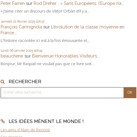
Peter Farren
sur
Rod Dreher : « Sans Européens, l’Europe n’a...
« J’aime citer un discours de Viktor Orbán d’il y a...
samedi 01
février 2025
10h37
François Carmignola
sur
L’évolution de la classe moyenne en
France...
L'histoire racontée ici est à la fois émouvante et...
lundi 06
janvier 2025
10h19
beauchene
sur
Bienvenue Honorables Visiteurs...
Bonjour, Mr Raspail ne voulait pas que ce livre soit...
RECHERCHER
LES IDÉES MÈNENT LE MONDE !
Les amis d'Alain de Benoist
Eric Werner