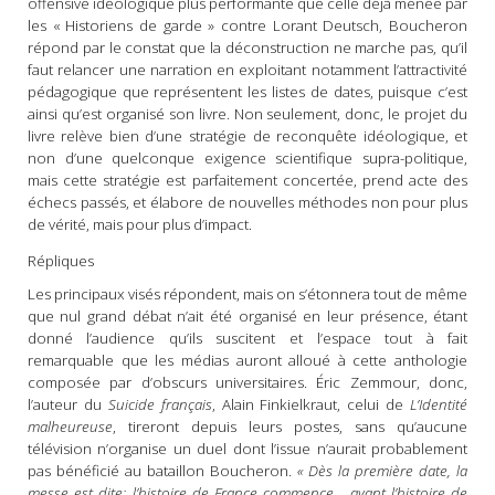
offensive idéologique plus performante que celle déjà menée par
les « Historiens de garde » contre Lorant Deutsch, Boucheron
répond par le constat que la déconstruction ne marche pas, qu’il
faut relancer une narration en exploitant notamment l’attractivité
pédagogique que représentent les listes de dates, puisque c’est
ainsi qu’est organisé son livre. Non seulement, donc, le projet du
livre relève bien d’une stratégie de reconquête idéologique, et
non d’une quelconque exigence scientifique supra-politique,
mais cette stratégie est parfaitement concertée, prend acte des
échecs passés, et élabore de nouvelles méthodes non pour plus
de vérité, mais pour plus d’impact.
Répliques
Les principaux visés répondent, mais on s’étonnera tout de même
que nul grand débat n’ait été organisé en leur présence, étant
donné l’audience qu’ils suscitent et l’espace tout à fait
remarquable que les médias auront alloué à cette anthologie
composée par d’obscurs universitaires. Éric Zemmour, donc,
l’auteur du
Suicide français
, Alain Finkielkraut, celui de
L’Identité
malheureuse
, tireront depuis leurs postes, sans qu’aucune
télévision n’organise un duel dont l’issue n’aurait probablement
pas bénéficié au bataillon Boucheron.
« Dès la première date, la
messe est dite: l’histoire de France commence… avant l’histoire de