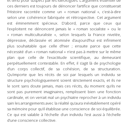
et tenu pour suspect par les idéologues. L’argument essentiel de
ces derniers est toujours de dénoncer l’artifice que constituerait
l’Histoire racontée comme un « roman national », c’est-à-dire
selon une cohérence fabriquée et rétrospective. Cet argument
est éminemment spécieux. D’abord, parce que ceux qui
l’exploitent ne dénoncent jamais le « roman socialiste » ou le
« roman multiculturaliste », selon lesquels la France nivelée,
dépressive, déclassée et atomisée d’aujourd’hui est infiniment
plus souhaitable que celle d’hier ; ensuite parce que cette
nécessité d’un « roman national » n’est pas à mettre sur le même
plan que celle de l’exactitude scientifique, au demeurant
perpétuellement contestable. En effet, il s’agit là de psychologie
d’un corps collectif, de sa cohésion, de sa structuration.
Qu’importe que les récits de soi par lesquels un individu se
structure psychologiquement soient strictement exacts, et ils ne
le sont sans doute jamais, mais ces récits, du moment qu’ils ne
sont pas purement imaginaires, remplissent bien une fonction
cardinale, et on verrait mal un psychiatre reprocher à un individu
sain les arrangements avec la réalité qu’aura inévitablement opéré
sa mémoire pour qu’il établisse une conscience de soi équilibrée.
Ce qui est valable à l’échelle d’un individu l’est aussi à l’échelle
d’une conscience collective.