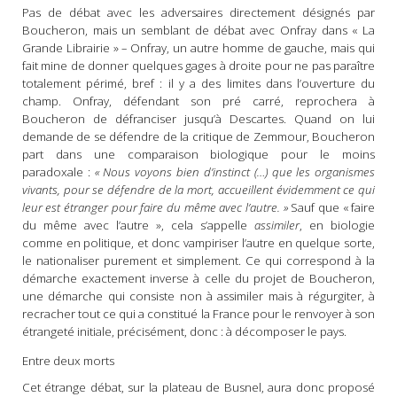
Pas de débat avec les adversaires directement désignés par
Boucheron, mais un semblant de débat avec Onfray dans « La
Grande Librairie »
–
Onfray, un autre homme de gauche, mais qui
fait mine de donner quelques gages à droite pour ne pas paraître
totalement périmé, bref : il y a des limites dans l’ouverture du
champ. Onfray, défendant son pré carré, reprochera à
Boucheron de défranciser jusqu’à Descartes. Quand on lui
demande de se défendre de la critique de Zemmour, Boucheron
part dans une comparaison biologique pour le moins
paradoxale :
« Nous voyons bien d’instinct (…) que les organismes
vivants, pour se défendre de la mort, accueillent évidemment ce qui
leur est étranger pour faire du même avec l’autre. »
Sauf que « faire
du même avec l’autre », cela s’appelle
assimiler
, en biologie
comme en politique, et donc vampiriser l’autre en quelque sorte,
le nationaliser purement et simplement. Ce qui correspond à la
démarche exactement inverse à celle du projet de Boucheron,
une démarche qui consiste non à assimiler mais à régurgiter, à
recracher tout ce qui a constitué la France pour le renvoyer à son
étrangeté initiale, précisément, donc : à décomposer le pays.
Entre deux morts
Cet étrange débat, sur la plateau de Busnel, aura donc proposé