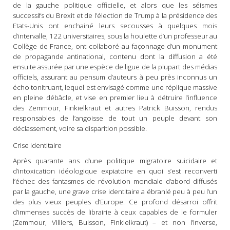
de la gauche politique officielle, et alors que les séismes
successifs du Brexit et de l’élection de Trump à la présidence des
Etats-Unis ont enchainé leurs secousses à quelques mois
d’intervalle, 122 universitaires, sous la houlette d’un professeur au
Collège de France, ont collaboré au façonnage d’un monument
de propagande antinational, contenu dont la diffusion a été
ensuite assurée par une espèce de ligue de la plupart des médias
officiels, assurant au pensum d’auteurs à peu près inconnus un
écho tonitruant, lequel est envisagé comme une réplique massive
en pleine débâcle, et vise en premier lieu à détruire l’influence
des Zemmour, Finkielkraut et autres Patrick Buisson, rendus
responsables de l’angoisse de tout un peuple devant son
déclassement, voire sa disparition possible.
Crise identitaire
Après quarante ans d’une politique migratoire suicidaire et
d’intoxication idéologique expiatoire en quoi s’est reconverti
l’échec des fantasmes de révolution mondiale d’abord diffusés
par la gauche, une grave crise identitaire a ébranlé peu à peu l’un
des plus vieux peuples d’Europe. Ce profond désarroi offrit
d’immenses succès de librairie à ceux capables de le formuler
(Zemmour, Villiers, Buisson, Finkielkraut) – et non l’inverse,