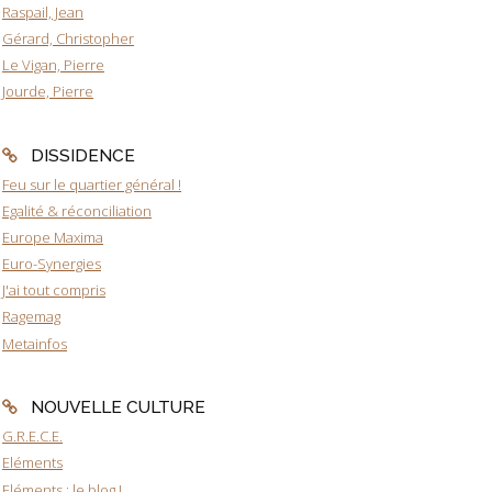
Raspail, Jean
Gérard, Christopher
Le Vigan, Pierre
Jourde, Pierre
DISSIDENCE
Feu sur le quartier général !
Egalité & réconciliation
Europe Maxima
Euro-Synergies
J'ai tout compris
Ragemag
Metainfos
NOUVELLE CULTURE
G.R.E.C.E.
Eléments
Eléments : le blog !