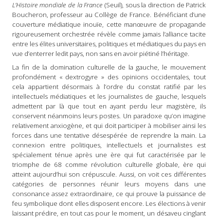
L’Histoire mondiale de la France
(Seuil), sous la direction de Patrick
Boucheron, professeur au Collège de France. Bénéficiant d’une
couverture médiatique inouïe, cette manœuvre de propagande
rigoureusement orchestrée révèle comme jamais l’alliance tacite
entre les élites universitaires, politiques et médiatiques du pays en
vue d’enterrer ledit pays, non sans en avoir piétiné l’héritage.
La fin de la domination culturelle de la gauche, le mouvement
profondément « dextrogyre » des opinions occidentales, tout
cela appartient désormais à l’ordre du constat ratifié par les
intellectuels médiatiques et les journalistes de gauche, lesquels
admettent par là que tout en ayant perdu leur magistère, ils
conservent néanmoins leurs postes. Un paradoxe qu’on imagine
relativement anxiogène, et qui doit participer à mobiliser ainsi les
forces dans une tentative désespérée de reprendre la main. La
connexion entre politiques, intellectuels et journalistes est
spécialement ténue après une ère qui fut caractérisée par le
triomphe de 68 comme révolution culturelle globale, ère qui
atteint aujourd’hui son crépuscule. Aussi, on voit ces différentes
catégories de personnes réunir leurs moyens dans une
consonance assez extraordinaire, ce qui prouve la puissance de
feu symbolique dont elles disposent encore. Les élections à venir
laissant prédire, en tout cas pour le moment, un désaveu cinglant