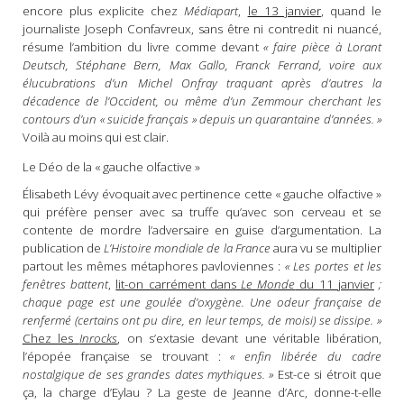
encore plus explicite chez
Médiapart
,
le 13 janvier
, quand le
journaliste Joseph Confavreux, sans être ni contredit ni nuancé,
résume l’ambition du livre comme devant
« faire pièce à Lorant
Deutsch, Stéphane Bern, Max Gallo, Franck Ferrand, voire aux
élucubrations d’un Michel Onfray traquant après d’autres la
décadence de l’Occident, ou même d’un Zemmour cherchant les
contours d’un « suicide français » depuis un quarantaine d’années. »
Voilà au moins qui est clair.
Le Déo de la « gauche olfactive »
Élisabeth Lévy évoquait avec pertinence cette « gauche olfactive »
qui préfère penser avec sa truffe qu’avec son cerveau et se
contente de mordre l’adversaire en guise d’argumentation. La
publication de
L’Histoire mondiale de la France
aura vu se multiplier
partout les mêmes métaphores pavloviennes :
« Les portes et les
fenêtres battent
,
lit-on carrément dans
Le Monde
du 11 janvier
;
chaque page est une goulée d’oxygène. Une odeur française de
renfermé (certains ont pu dire, en leur temps, de moisi) se dissipe. »
Chez les
Inrocks
, on s’extasie devant une véritable libération,
l’épopée française se trouvant :
«
enfin libérée du cadre
nostalgique de ses grandes dates mythiques. »
Est-ce si étroit que
ça, la charge d’Eylau ? La geste de Jeanne d’Arc, donne-t-elle