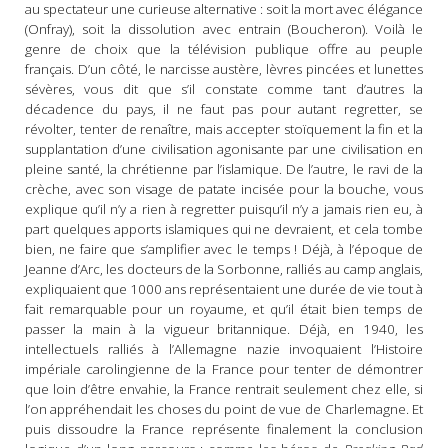
au spectateur une curieuse alternative : soit la mort avec élégance
(Onfray), soit la dissolution avec entrain (Boucheron). Voilà le
genre de choix que la télévision publique offre au peuple
français. D’un côté, le narcisse austère, lèvres pincées et lunettes
sévères, vous dit que s’il constate comme tant d’autres la
décadence du pays, il ne faut pas pour autant regretter, se
révolter, tenter de renaître, mais accepter stoïquement la fin et la
supplantation d’une civilisation agonisante par une civilisation en
pleine santé, la chrétienne par l’islamique. De l’autre, le ravi de la
crèche, avec son visage de patate incisée pour la bouche, vous
explique qu’il n’y a rien à regretter puisqu’il n’y a jamais rien eu, à
part quelques apports islamiques qui ne devraient, et cela tombe
bien, ne faire que s’amplifier avec le temps ! Déjà, à l’époque de
Jeanne d’Arc, les docteurs de la Sorbonne, ralliés au camp anglais,
expliquaient que 1000 ans représentaient une durée de vie tout à
fait remarquable pour un royaume, et qu’il était bien temps de
passer la main à la vigueur britannique. Déjà, en 1940, les
intellectuels ralliés à l’Allemagne nazie invoquaient l’Histoire
impériale carolingienne de la France pour tenter de démontrer
que loin d’être envahie, la France rentrait seulement chez elle, si
l’on appréhendait les choses du point de vue de Charlemagne. Et
puis dissoudre la France représente finalement la conclusion