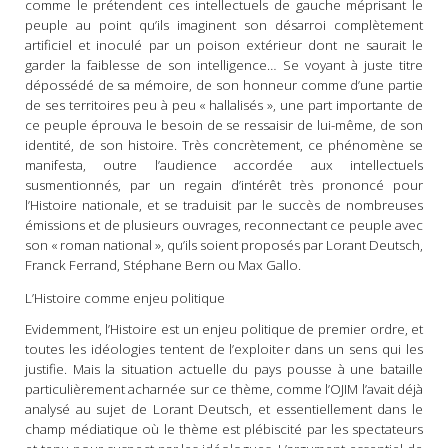
comme le prétendent ces intellectuels de gauche méprisant le
peuple au point qu’ils imaginent son désarroi complètement
artificiel et inoculé par un poison extérieur dont ne saurait le
garder la faiblesse de son intelligence… Se voyant à juste titre
dépossédé de sa mémoire, de son honneur comme d’une partie
de ses territoires peu à peu « hallalisés », une part importante de
ce peuple éprouva le besoin de se ressaisir de lui-même, de son
identité, de son histoire. Très concrètement, ce phénomène se
manifesta, outre l’audience accordée aux intellectuels
susmentionnés, par un regain d’intérêt très prononcé pour
l’Histoire nationale, et se traduisit par le succès de nombreuses
émissions et de plusieurs ouvrages, reconnectant ce peuple avec
son « roman national », qu’ils soient proposés par Lorant Deutsch,
Franck Ferrand, Stéphane Bern ou Max Gallo.
L’Histoire comme enjeu politique
Evidemment, l’Histoire est un enjeu politique de premier ordre, et
toutes les idéologies tentent de l’exploiter dans un sens qui les
justifie. Mais la situation actuelle du pays pousse à une bataille
particulièrement acharnée sur ce thème, comme l’OJIM l’avait déjà
analysé au sujet de Lorant Deutsch, et essentiellement dans le
champ médiatique où le thème est plébiscité par les spectateurs