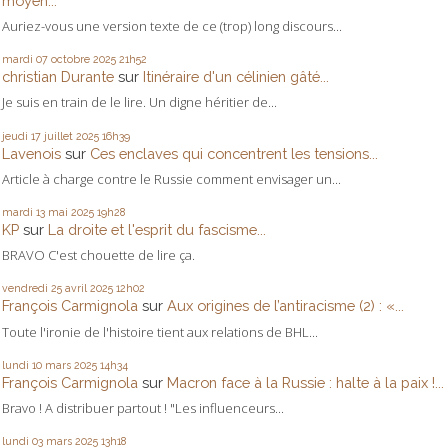
moyen...
Auriez-vous une version texte de ce (trop) long discours...
mardi 07
octobre 2025
21h52
christian Durante
sur
Itinéraire d'un célinien gâté...
Je suis en train de le lire. Un digne héritier de...
jeudi 17
juillet 2025
16h39
Lavenois
sur
Ces enclaves qui concentrent les tensions...
Article à charge contre le Russie comment envisager un...
mardi 13
mai 2025
19h28
KP
sur
La droite et l'esprit du fascisme...
BRAVO C'est chouette de lire ça.
vendredi 25
avril 2025
12h02
François Carmignola
sur
Aux origines de l’antiracisme (2) : «...
Toute l'ironie de l'histoire tient aux relations de BHL...
lundi 10
mars 2025
14h34
François Carmignola
sur
Macron face à la Russie : halte à la paix !...
Bravo ! A distribuer partout ! "Les influenceurs...
lundi 03
mars 2025
13h18