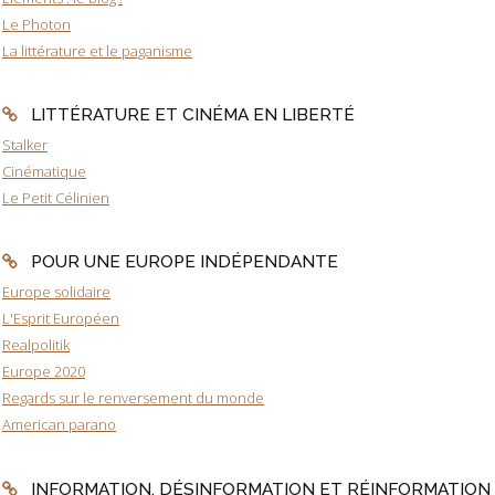
Le Photon
La littérature et le paganisme
LITTÉRATURE ET CINÉMA EN LIBERTÉ
Stalker
Cinématique
Le Petit Célinien
POUR UNE EUROPE INDÉPENDANTE
Europe solidaire
L'Esprit Européen
Realpolitik
Europe 2020
Regards sur le renversement du monde
American parano
INFORMATION, DÉSINFORMATION ET RÉINFORMATION