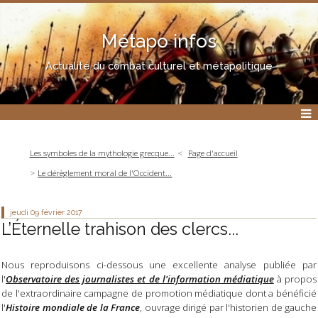
Métapo infos
Actualité du combat culturel et métapolitique
Les symboles de la mythologie grecque...
Page d'accueil
Le dérèglement moral de l'Occident...
jeudi 09
février 2017
L’Éternelle trahison des clercs...
Nous reproduisons ci-dessous une excellente analyse publiée par
l'
Observatoire des journalistes et de l'information médiatique
à propos
de l'extraordinaire campagne de promotion médiatique dont a bénéficié
l'
Histoire mondiale de la France
, ouvrage dirigé par l'historien de gauche