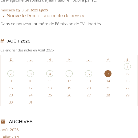
Le Magazine des Amis de Jean Mabire , publié par l'...
mercredi 29
juillet 2026
14h00
La Nouvelle Droite : une école de pensée...
Dans ce nouveau numéro de l'émission de TV Libertés...
AOÛT 2026
Calendrier des notes en Août 2026
D
L
M
M
J
V
S
1
2
3
4
5
6
7
8
9
10
11
12
13
14
15
16
17
18
19
20
21
22
23
24
25
26
27
28
29
30
31
ARCHIVES
août 2026
juillet 2026