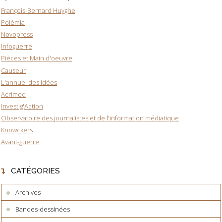
François-Bernard Huyghe
Polémia
Novopress
Infoguerre
Pièces et Main d'oeuvre
Causeur
L'annuel des idées
Acrimed
Investig'Action
Observatoire des journalistes et de l'information médiatique
Knowckers
Avant-guerre
CATÉGORIES
Archives
Bandes-dessinées