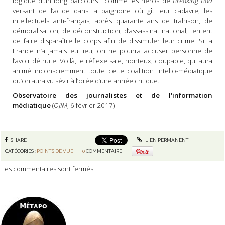
logique d’un long parcours : comme les héros de
Breaking Bad
versant de l’acide dans la baignoire où gît leur cadavre, les
intellectuels anti-français, après quarante ans de trahison, de
démoralisation, de déconstruction, d’assassinat national, tentent
de faire disparaître le corps afin de dissimuler leur crime. Si la
France n’a jamais eu lieu, on ne pourra accuser personne de
l’avoir détruite. Voilà, le réflexe sale, honteux, coupable, qui aura
animé inconsciemment toute cette coalition intello-médiatique
qu’on aura vu sévir à l’orée d’une année critique.
Observatoire des journalistes et de l'information
médiatique
(
OJIM
, 6 février 2017)
SHARE
LIEN PERMANENT
CATÉGORIES :
POINTS DE VUE
0
COMMENTAIRE
Les commentaires sont fermés.