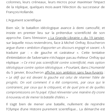
colonnes, leurs créneaux, leurs micros pour maximiser l’impact
de la réplique, quelques mois avant l’élection du successeur de
François Hollande.
L’Argument scientifique
Bien sûr, le bataillon idéologique avance à demi camouflé, et
insiste en premier lieu sur la prétendue scientificité de son
approche. Dans l’émission
« La Grande Librairie » du 19 janvier
,
sur laquelle nous reviendrons, face à Michel Onfray, Boucheron
argue d’une
« ambition d’apporter un discours engagé et savant. »
À
traduire par : « de gauche et castrateur ». Cette tentative
d’intimidation de l’adversaire n’échappe pas au rhéteur Onfray qui
réplique :
« Ce n’est pas scientificité contre scientificité, mais option
idéologique contre option idéologique. »
Pourtant, dans
L’Humanité
du 5 janvier, Boucheron
affiche son ambition sans faux-fuyants
:
« Le défi qui est devant la gauche est celui de réarmer l’idée de
progrès. On voit comment il a été compromis, par ceux qui le
contrarient, par ceux qui le critiquent, et de quel prix et de quelles
compromissions on l’a payé. Il faut réinventer une manière d’y croire
à nouveau et de mener la bataille d’idées. »
Il s’agit bien de mener une bataille, nullement de rejoindre
l’Olympe d’une Histoire purement scientifique… La démarche est