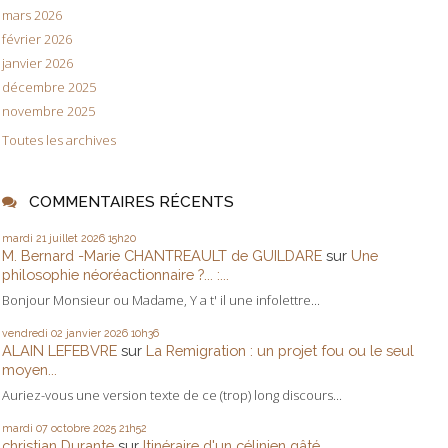
mars 2026
février 2026
janvier 2026
décembre 2025
novembre 2025
Toutes les archives
COMMENTAIRES RÉCENTS
mardi 21
juillet 2026
15h20
M. Bernard -Marie CHANTREAULT de GUILDARE
sur
Une
philosophie néoréactionnaire ?... :...
Bonjour Monsieur ou Madame, Y a t' il une infolettre...
vendredi 02
janvier 2026
10h36
ALAIN LEFEBVRE
sur
La Remigration : un projet fou ou le seul
moyen...
Auriez-vous une version texte de ce (trop) long discours...
mardi 07
octobre 2025
21h52
christian Durante
sur
Itinéraire d'un célinien gâté...