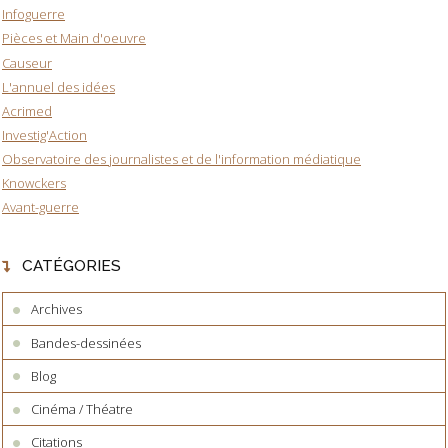
Infoguerre
Pièces et Main d'oeuvre
Causeur
L'annuel des idées
Acrimed
Investig'Action
Observatoire des journalistes et de l'information médiatique
Knowckers
Avant-guerre
CATÉGORIES
Archives
Bandes-dessinées
Blog
Cinéma / Théatre
Citations