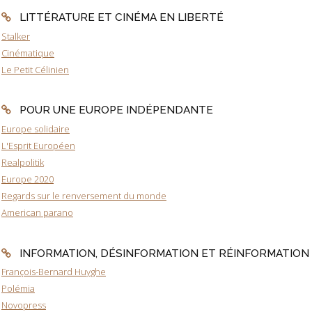
LITTÉRATURE ET CINÉMA EN LIBERTÉ
Stalker
Cinématique
Le Petit Célinien
POUR UNE EUROPE INDÉPENDANTE
Europe solidaire
L'Esprit Européen
Realpolitik
Europe 2020
Regards sur le renversement du monde
American parano
INFORMATION, DÉSINFORMATION ET RÉINFORMATION
François-Bernard Huyghe
Polémia
Novopress