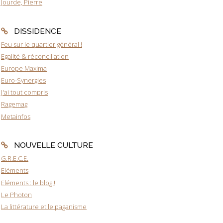
Jourde, Pierre
DISSIDENCE
Feu sur le quartier général !
Egalité & réconciliation
Europe Maxima
Euro-Synergies
J'ai tout compris
Ragemag
Metainfos
NOUVELLE CULTURE
G.R.E.C.E.
Eléments
Eléments : le blog !
Le Photon
La littérature et le paganisme