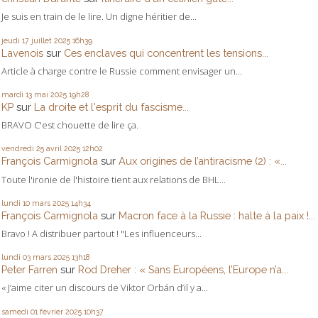
Je suis en train de le lire. Un digne héritier de...
jeudi 17
juillet 2025
16h39
Lavenois
sur
Ces enclaves qui concentrent les tensions...
Article à charge contre le Russie comment envisager un...
mardi 13
mai 2025
19h28
KP
sur
La droite et l'esprit du fascisme...
BRAVO C'est chouette de lire ça.
vendredi 25
avril 2025
12h02
François Carmignola
sur
Aux origines de l’antiracisme (2) : «...
Toute l'ironie de l'histoire tient aux relations de BHL...
lundi 10
mars 2025
14h34
François Carmignola
sur
Macron face à la Russie : halte à la paix !...
Bravo ! A distribuer partout ! "Les influenceurs...
lundi 03
mars 2025
13h18
Peter Farren
sur
Rod Dreher : « Sans Européens, l’Europe n’a...
« J’aime citer un discours de Viktor Orbán d’il y a...
samedi 01
février 2025
10h37