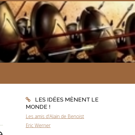
LES IDÉES MÈNENT LE
MONDE !
Les amis d'Alain de Benoist
Eric Werner
e