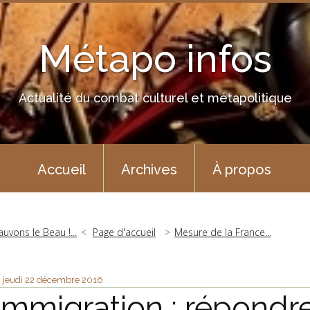
Métapo infos
Actualité du combat culturel et métapolitique
Accueil
Archives
À propos
auvons le Beau !...
Page d'accueil
Mesure de la France...
jeudi 22
décembre 2016
Immigration : répondr