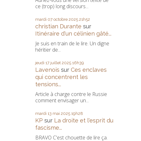
Auriez-vous une version texte de
ce (trop) long discours...
mardi 07
octobre 2025
21h52
christian Durante
sur
Itinéraire d'un célinien gâté...
Je suis en train de le lire. Un digne
héritier de...
jeudi 17
juillet 2025
16h39
Lavenois
sur
Ces enclaves
qui concentrent les
tensions...
Article à charge contre le Russie
comment envisager un...
mardi 13
mai 2025
19h28
KP
sur
La droite et l'esprit du
fascisme...
BRAVO C'est chouette de lire ça.