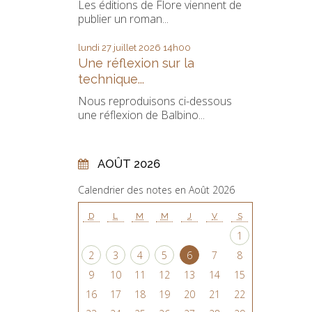
Les éditions de Flore viennent de
publier un roman...
lundi 27
juillet 2026
14h00
Une réflexion sur la
technique...
Nous reproduisons ci-dessous
une réflexion de Balbino...
AOÛT 2026
Calendrier des notes en Août 2026
D
L
M
M
J
V
S
1
2
3
4
5
6
7
8
9
10
11
12
13
14
15
16
17
18
19
20
21
22