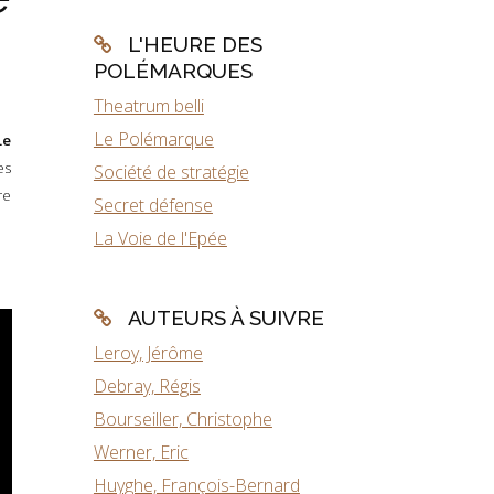
L'HEURE DES
POLÉMARQUES
Theatrum belli
Le Polémarque
Le
es
Société de stratégie
re
Secret défense
La Voie de l'Epée
AUTEURS À SUIVRE
Leroy, Jérôme
Debray, Régis
Bourseiller, Christophe
Werner, Eric
Huyghe, François-Bernard