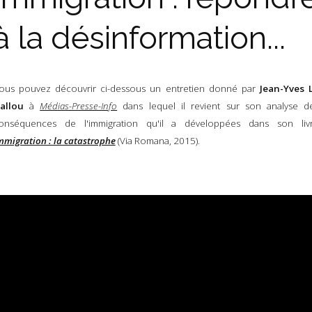
à la désinformation...
ous pouvez découvrir ci-dessous un entretien donné par
Jean-Yves 
allou
à
Médias-Presse-Info
dans lequel il revient sur son analyse d
onséquences de l'immigration qu'il a développées dans son liv
mmigration : la catastrophe
(Via Romana, 2015).