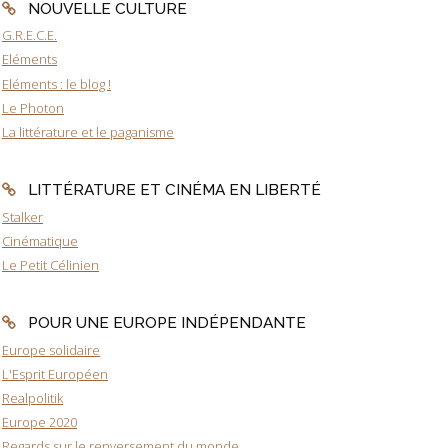
NOUVELLE CULTURE
G.R.E.C.E.
Eléments
Eléments : le blog !
Le Photon
La littérature et le paganisme
LITTÉRATURE ET CINÉMA EN LIBERTÉ
Stalker
Cinématique
Le Petit Célinien
POUR UNE EUROPE INDÉPENDANTE
Europe solidaire
L'Esprit Européen
Realpolitik
Europe 2020
Regards sur le renversement du monde