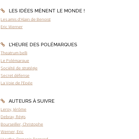
LES IDÉES MÈNENT LE MONDE !
Les amis d'Alain de Benoist
Eric Werner
L'HEURE DES POLÉMARQUES
Theatrum belli
Le Polémarque
Société de stratégie
Secret défense
La Voie de l'Epée
AUTEURS À SUIVRE
Leroy, Jérôme
Debray, Régis
Bourseiller, Christophe
Werner, Eric