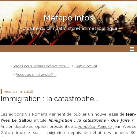
Métapo infos
Actualité du combat culturel et métapolitique
Serons-nous victimes des victimes ?...
Page d'accueil
Vous avez dit diversité ?....
jeudi 03
mars 2016
Immigration : la catastrophe...
Les éditions Via Romana viennent de publier un nouvel essai de
Jean-
Yves Le Gallou
intitulé
Immigration : la catastrophe - Que faire ?
.
Ancien député européen, président de la
Fondation Polémia
, Jean-Yves Le
Gallou travaille sur l'immigration depuis le début des années 80.