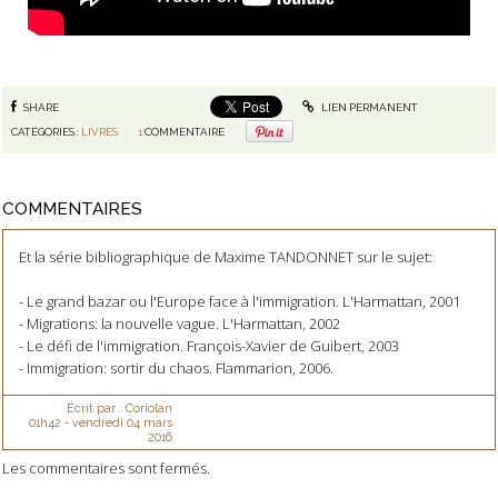
SHARE
LIEN PERMANENT
CATÉGORIES :
LIVRES
1
COMMENTAIRE
COMMENTAIRES
Et la série bibliographique de Maxime TANDONNET sur le sujet:
- Le grand bazar ou l'Europe face à l'immigration. L'Harmattan, 2001
- Migrations: la nouvelle vague. L'Harmattan, 2002
- Le défi de l'immigration. François-Xavier de Guibert, 2003
- Immigration: sortir du chaos. Flammarion, 2006.
Écrit par :
Coriolan
01h42
-
vendredi 04
mars
2016
Les commentaires sont fermés.