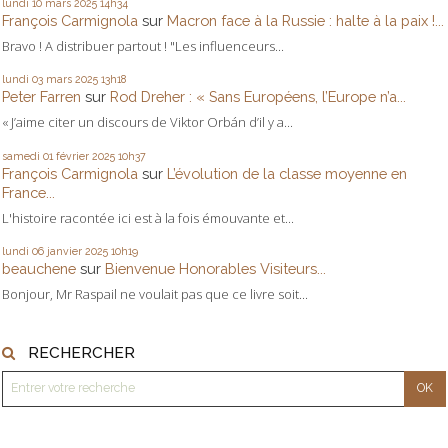
lundi 10
mars 2025
14h34
François Carmignola
sur
Macron face à la Russie : halte à la paix !...
Bravo ! A distribuer partout ! "Les influenceurs...
lundi 03
mars 2025
13h18
Peter Farren
sur
Rod Dreher : « Sans Européens, l’Europe n’a...
« J’aime citer un discours de Viktor Orbán d’il y a...
samedi 01
février 2025
10h37
François Carmignola
sur
L’évolution de la classe moyenne en
France...
L'histoire racontée ici est à la fois émouvante et...
lundi 06
janvier 2025
10h19
beauchene
sur
Bienvenue Honorables Visiteurs...
Bonjour, Mr Raspail ne voulait pas que ce livre soit...
RECHERCHER