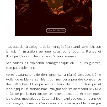
" Du Bataclan à Cologne, de la mer Égée à la Scandinavie : chacun
le voit, l’immigration est une catastrophe pour la France et
l’Europe. L’invasion les menace d’anéantissement.
Ses causes ? L’explosion démographique du Sud, les guerres,
mais pas seulement.
Après quarante ans de déni organisé, la réalité s’impose. Même
Hollande et Merkel semblent commencer à prendre conscience
des difficultés. L’Europe est en train de mourir d’un projet
idéologique : le mondialisme immigrationniste marchand, le « MIM
», facilité par la trahison de ses élites politiques, économiques,
judiciaires, médiatiques. Cette trahison explique quarante ans de
mensonges, d’omerta, d’impuissance à traiter le problème malgré