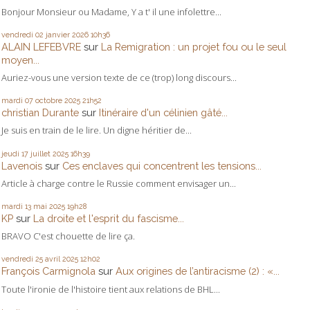
Bonjour Monsieur ou Madame, Y a t' il une infolettre...
vendredi 02
janvier 2026
10h36
ALAIN LEFEBVRE
sur
La Remigration : un projet fou ou le seul
moyen...
Auriez-vous une version texte de ce (trop) long discours...
mardi 07
octobre 2025
21h52
christian Durante
sur
Itinéraire d'un célinien gâté...
Je suis en train de le lire. Un digne héritier de...
jeudi 17
juillet 2025
16h39
Lavenois
sur
Ces enclaves qui concentrent les tensions...
Article à charge contre le Russie comment envisager un...
mardi 13
mai 2025
19h28
KP
sur
La droite et l'esprit du fascisme...
BRAVO C'est chouette de lire ça.
vendredi 25
avril 2025
12h02
François Carmignola
sur
Aux origines de l’antiracisme (2) : «...
Toute l'ironie de l'histoire tient aux relations de BHL...