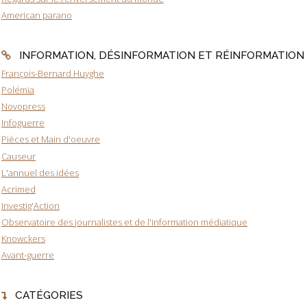
American parano
INFORMATION, DÉSINFORMATION ET RÉINFORMATION
François-Bernard Huyghe
Polémia
Novopress
Infoguerre
Pièces et Main d'oeuvre
Causeur
L'annuel des idées
Acrimed
Investig'Action
Observatoire des journalistes et de l'information médiatique
Knowckers
Avant-guerre
CATÉGORIES