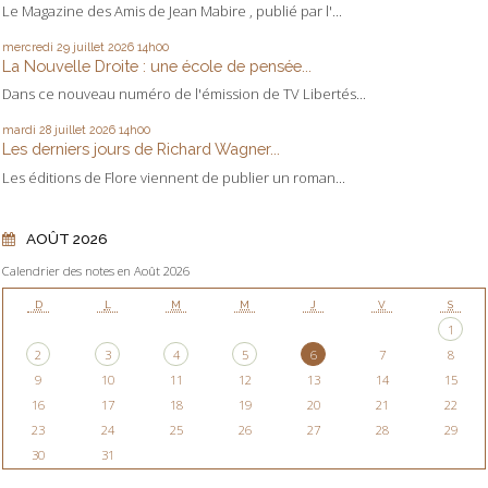
Le Magazine des Amis de Jean Mabire , publié par l'...
mercredi 29
juillet 2026
14h00
La Nouvelle Droite : une école de pensée...
Dans ce nouveau numéro de l'émission de TV Libertés...
mardi 28
juillet 2026
14h00
Les derniers jours de Richard Wagner...
Les éditions de Flore viennent de publier un roman...
AOÛT 2026
Calendrier des notes en Août 2026
D
L
M
M
J
V
S
1
2
3
4
5
6
7
8
9
10
11
12
13
14
15
16
17
18
19
20
21
22
23
24
25
26
27
28
29
30
31