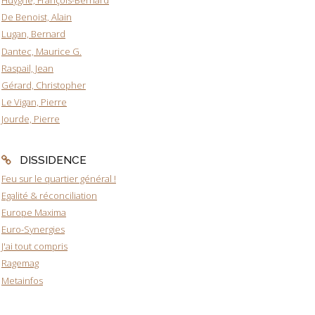
Huyghe, François-Bernard
De Benoist, Alain
Lugan, Bernard
Dantec, Maurice G.
Raspail, Jean
Gérard, Christopher
Le Vigan, Pierre
Jourde, Pierre
DISSIDENCE
Feu sur le quartier général !
Egalité & réconciliation
Europe Maxima
Euro-Synergies
J'ai tout compris
Ragemag
Metainfos