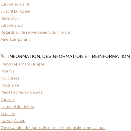
Europe solidaire
L'Esprit Européen
Realpolitik
Europe 2020
Regards sur le renversement du monde
American parano
INFORMATION, DÉSINFORMATION ET RÉINFORMATION
François-Bernard Huyghe
Polémia
Novopress
Infoguerre
Pièces et Main d'oeuvre
Causeur
L'annuel des idées
Acrimed
Investig'Action
Observatoire des journalistes et de l'information médiatique