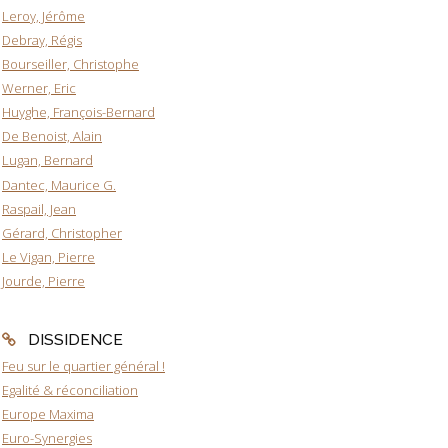
Leroy, Jérôme
Debray, Régis
Bourseiller, Christophe
Werner, Eric
Huyghe, François-Bernard
De Benoist, Alain
Lugan, Bernard
Dantec, Maurice G.
Raspail, Jean
Gérard, Christopher
Le Vigan, Pierre
Jourde, Pierre
DISSIDENCE
Feu sur le quartier général !
Egalité & réconciliation
Europe Maxima
Euro-Synergies