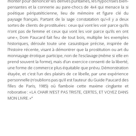
monter pour dénoncer les dérives puritaines, les hypocrisies bien-
pensantes et la connerie au pare-chocs de 4x4 qui menace la si
poétique péripatéticienne, lieu de mémoire et figure clé du
paysage français. Partant de la sage constatation qu’« il y a deux
sortes de clients de prostituées : ceux qui vont les voir parce qu’ils
n’ont pas de femme et ceux qui vont les voir parce qu’ils en ont
une », Dom Paucard fait feu de tout bois, multiplie les exemples
historiques, déroule toute une casuistique précise, inspirée de
l’histoire récente, visant à démontrer que la prostitution ou art du
monnayage érotique participe, non de l’esclavage (même si elle en
prend souvent la forme), mais d’un exercice consenti de la liberté,
une forme de commerce plus équitable que prévu. Démonstration
étayée, et c’est l’un des plaisirs de ce libelle, par une expérience
personnelle (n’oublions pas qu’il est l’auteur du Guide Paucard des
filles de Paris, 1985) où flamboie cette maxime cinglante et
roborative : « LA CHAIR N’EST PAS TRISTE, CERTES, ET VOYEZ DANS
MON LIVRE. »"