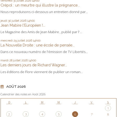
vendredi 31
juillet 2026
14h00
Crépol : un meurtre qui illustre la prégnance...
Nous reproduisons ci-dessous un entretien donné par...
jeudi 30
juillet 2026
14h00
Jean Mabire l'Européen !...
Le Magazine des Amis de Jean Mabire , publié par l'...
mercredi 29
juillet 2026
14h00
La Nouvelle Droite : une école de pensée...
Dans ce nouveau numéro de l'émission de TV Libertés...
mardi 28
juillet 2026
14h00
Les derniers jours de Richard Wagner...
Les éditions de Flore viennent de publier un roman...
AOÛT 2026
Calendrier des notes en Août 2026
D
L
M
M
J
V
S
1
2
3
4
5
6
7
8