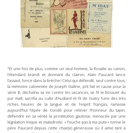
"Et une fois de plus, comme un seul homme, la Rosalie au canon,
l’étendard brandi et donnant du clairon, Alain Paucard lance
l’assaut, fonce dans la brèche ! Celui qui défendit, seul contre tous,
la mémoire calomniée de Joseph Staline, prit fait et cause pour la
série B, déchaîna sa ire contre les vacances, se fit le Bossuet du
pur malt, sacrifia au culte d’Audiard et fit de Guitry l’une des très
riches heures de la langue et de l’esprit français, ramasse
aujourd’hui l’épée de Condé pour relever l’honneur du tapin,
défendre en sa vérité la prostitution gauloise, menacée par une
législation inique et maladroite. « Touche pas à ma pute » tonne le
père Paucard depuis cette chair(e) généreuse où il aime tant à