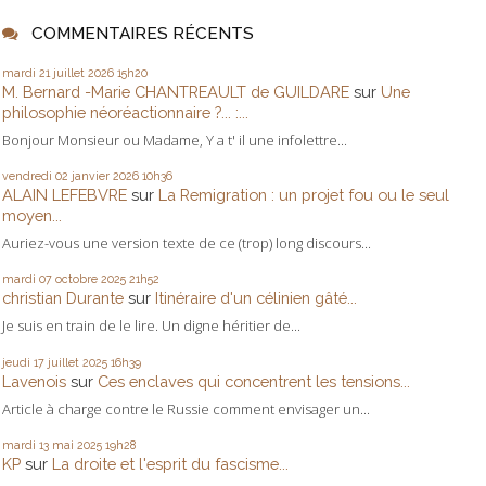
COMMENTAIRES RÉCENTS
mardi 21
juillet 2026
15h20
M. Bernard -Marie CHANTREAULT de GUILDARE
sur
Une
philosophie néoréactionnaire ?... :...
Bonjour Monsieur ou Madame, Y a t' il une infolettre...
vendredi 02
janvier 2026
10h36
ALAIN LEFEBVRE
sur
La Remigration : un projet fou ou le seul
moyen...
Auriez-vous une version texte de ce (trop) long discours...
mardi 07
octobre 2025
21h52
christian Durante
sur
Itinéraire d'un célinien gâté...
Je suis en train de le lire. Un digne héritier de...
jeudi 17
juillet 2025
16h39
Lavenois
sur
Ces enclaves qui concentrent les tensions...
Article à charge contre le Russie comment envisager un...
mardi 13
mai 2025
19h28
KP
sur
La droite et l'esprit du fascisme...