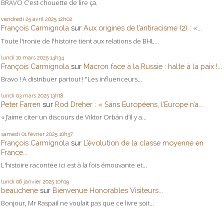
BRAVO C'est chouette de lire ça.
vendredi 25
avril 2025
12h02
François Carmignola
sur
Aux origines de l’antiracisme (2) : «...
Toute l'ironie de l'histoire tient aux relations de BHL...
lundi 10
mars 2025
14h34
François Carmignola
sur
Macron face à la Russie : halte à la paix !...
Bravo ! A distribuer partout ! "Les influenceurs...
lundi 03
mars 2025
13h18
Peter Farren
sur
Rod Dreher : « Sans Européens, l’Europe n’a...
« J’aime citer un discours de Viktor Orbán d’il y a...
samedi 01
février 2025
10h37
François Carmignola
sur
L’évolution de la classe moyenne en
France...
L'histoire racontée ici est à la fois émouvante et...
lundi 06
janvier 2025
10h19
beauchene
sur
Bienvenue Honorables Visiteurs...
Bonjour, Mr Raspail ne voulait pas que ce livre soit...