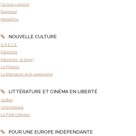
J'ai tout compris
Ragemag
Metainfos
NOUVELLE CULTURE
G.R.E.C.E.
Eléments
Eléments : le blog !
Le Photon
La littérature et le paganisme
LITTÉRATURE ET CINÉMA EN LIBERTÉ
Stalker
Cinématique
Le Petit Célinien
POUR UNE EUROPE INDÉPENDANTE