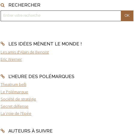
RECHERCHER
LES IDÉES MÈNENT LE MONDE !
Les amis d'Alain de Benoist
Eric Werner
L'HEURE DES POLÉMARQUES
Theatrum belli
Le Polémarque
Société de stratégie
Secret défense
La Voie de l'Epée
AUTEURS À SUIVRE