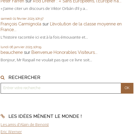
Peter Farren
sur
Rod Dreher : « Sans Européens, l’Europe n’a...
« J’aime citer un discours de Viktor Orbán d’il y a...
samedi 01
février 2025
10h37
François Carmignola
sur
L’évolution de la classe moyenne en
France...
L'histoire racontée ici est à la fois émouvante et...
lundi 06
janvier 2025
10h19
beauchene
sur
Bienvenue Honorables Visiteurs...
Bonjour, Mr Raspail ne voulait pas que ce livre soit...
RECHERCHER
LES IDÉES MÈNENT LE MONDE !
Les amis d'Alain de Benoist
Eric Werner