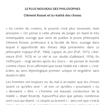
LE PLUS NOUVEAU DES PHILOSOPHES
Clément Rosset et la réalité des choses
« Au centre du cosmos, le pouvoir n'est plus souverain, mais
anonyme ». On pense à cette phrase de Jünger en lisant le très
remarquable ouvrage que vient de publier le jeune philosophe
Clément Rosset, professeur à la faculté de Nice, ouvrage dans
lequel il approfondit des thèses déjà présentées dans
La
philosophie tragique
(PUF, 1960),
Logique du pire
(PUF, 1971),
L'Anti-
nature
(PUF, 1973) et
Le réel et son double
(Gallimard, 1976), En
s'efforçant – vingt siècles après les Grecs – de penser le monde
comme chaos. Et en affirmant que toute réalité est « idiote », c'est-
à-dire, au sens étymologique premier, unique et singulière, sans
double
ni
reflet
.
Les hommes ont toujours eu du mal à accepter que les choses
soient ce qu'elles sont – et non ce qu'elles « pourraient » ou
« devraient » être. « L'homme est mauvais conducteur de la
réalité », disait Reverdy. Aujourd'hui plus que jamais, nombreux
sont ceux qui disent : « L'utopie ou la mort! » – sans voir que c'est la