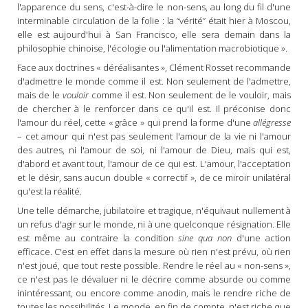
l'apparence du sens, c'est-à-dire le non-sens, au long du fil d'une
interminable circulation de la folie : la “vérité” était hier à Moscou,
elle est aujourd'hui à San Francisco, elle sera demain dans la
philosophie chinoise, l'écologie ou l'alimentation macrobiotique ».
Face aux doctrines « déréalisantes », Clément Rosset recommande
d'admettre le monde comme il est. Non seulement de l'admettre,
mais de le
vouloir
comme il est. Non seulement de le vouloir, mais
de chercher à le renforcer dans ce qu'il est. Il préconise donc
l'amour du réel, cette « grâce » qui prend la forme d'une
allégresse
– cet amour qui n'est pas seulement l'amour de la vie ni l'amour
des autres, ni l'amour de soi, ni l'amour de Dieu, mais qui est,
d'abord et avant tout, l'amour de ce qui est. L'amour, l'acceptation
et le désir, sans aucun double « correctif », de ce miroir unilatéral
qu'est la réalité.
Une telle démarche, jubilatoire et tragique, n'équivaut nullement à
un refus d'agir sur le monde, ni à une quelconque résignation. Elle
est même au contraire la condition
sine qua non
d'une action
efficace. C'est en effet dans la mesure où rien n'est prévu, où rien
n'est joué, que tout reste possible. Rendre le réel au « non-sens »,
ce n'est pas le dévaluer ni le décrire comme absurde ou comme
inintéressant, ou encore comme anodin, mais le rendre riche de
toutes les possibilités. Le monde, en fin de compte, n'est riche que