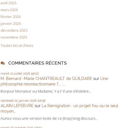
avril 2026
mars 2026
février 2026
janvier 2026
décembre 2025
novembre 2025
Toutes les archives
COMMENTAIRES RÉCENTS
mardi 21
juillet 2026
15h20
M. Bernard -Marie CHANTREAULT de GUILDARE
sur
Une
philosophie néoréactionnaire ?... :...
Bonjour Monsieur ou Madame, Y a t' il une infolettre...
vendredi 02
janvier 2026
10h36
ALAIN LEFEBVRE
sur
La Remigration : un projet fou ou le seul
moyen...
Auriez-vous une version texte de ce (trop) long discours...
mardi 07
octobre 2025
21h52