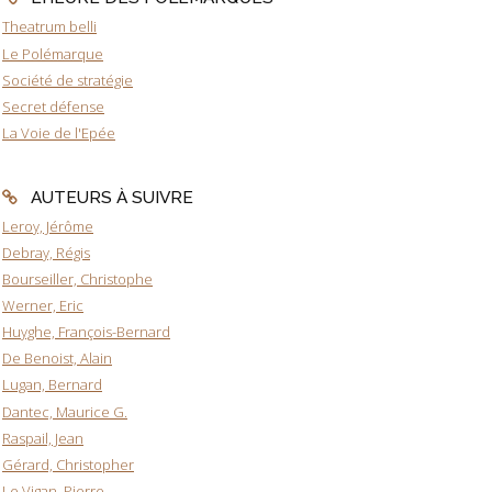
Theatrum belli
Le Polémarque
Société de stratégie
Secret défense
La Voie de l'Epée
AUTEURS À SUIVRE
Leroy, Jérôme
Debray, Régis
Bourseiller, Christophe
Werner, Eric
Huyghe, François-Bernard
De Benoist, Alain
Lugan, Bernard
Dantec, Maurice G.
Raspail, Jean
Gérard, Christopher
Le Vigan, Pierre