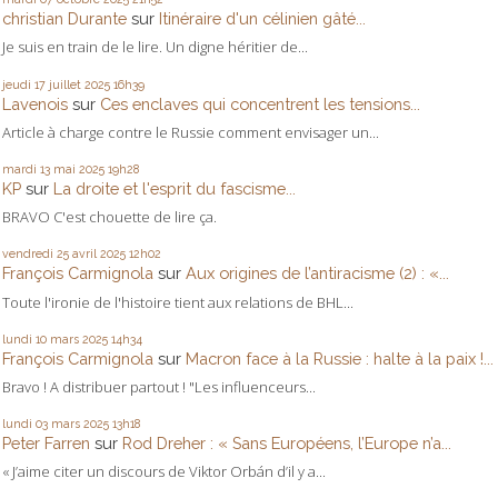
christian Durante
sur
Itinéraire d'un célinien gâté...
Je suis en train de le lire. Un digne héritier de...
jeudi 17
juillet 2025
16h39
Lavenois
sur
Ces enclaves qui concentrent les tensions...
Article à charge contre le Russie comment envisager un...
mardi 13
mai 2025
19h28
KP
sur
La droite et l'esprit du fascisme...
BRAVO C'est chouette de lire ça.
vendredi 25
avril 2025
12h02
François Carmignola
sur
Aux origines de l’antiracisme (2) : «...
Toute l'ironie de l'histoire tient aux relations de BHL...
lundi 10
mars 2025
14h34
François Carmignola
sur
Macron face à la Russie : halte à la paix !...
Bravo ! A distribuer partout ! "Les influenceurs...
lundi 03
mars 2025
13h18
Peter Farren
sur
Rod Dreher : « Sans Européens, l’Europe n’a...
« J’aime citer un discours de Viktor Orbán d’il y a...