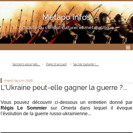
Métapo infos
Actualité du combat culturel et métapolitique
Sentiers escarpés...
Page d'accueil
Sacrée bataille !...
mardi 09
juin 2026
L'Ukraine peut-elle gagner la guerre ?...
Vous pouvez découvrir ci-dessous un entretien donné par
Régis Le Sommier
sur
Omerta
dans lequel il évoque
l'évolution de la guerre russo-ukrainienne...