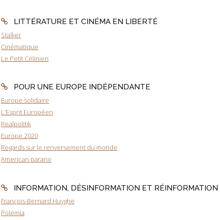
LITTÉRATURE ET CINÉMA EN LIBERTÉ
Stalker
Cinématique
Le Petit Célinien
POUR UNE EUROPE INDÉPENDANTE
Europe solidaire
L'Esprit Européen
Realpolitik
Europe 2020
Regards sur le renversement du monde
American parano
INFORMATION, DÉSINFORMATION ET RÉINFORMATION
François-Bernard Huyghe
Polémia