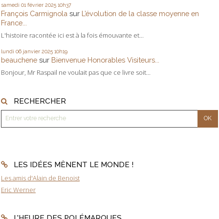
samedi 01
février 2025
10h37
François Carmignola
sur
L’évolution de la classe moyenne en
France...
L'histoire racontée ici est à la fois émouvante et...
lundi 06
janvier 2025
10h19
beauchene
sur
Bienvenue Honorables Visiteurs...
Bonjour, Mr Raspail ne voulait pas que ce livre soit...
RECHERCHER
LES IDÉES MÈNENT LE MONDE !
Les amis d'Alain de Benoist
Eric Werner
L'HEURE DES POLÉMARQUES