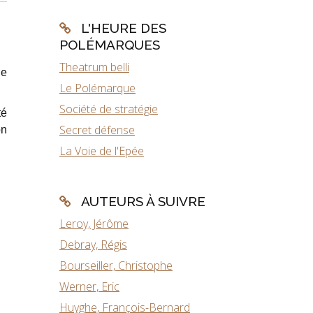
L'HEURE DES
POLÉMARQUES
Theatrum belli
de
Le Polémarque
Société de stratégie
té
Secret défense
on
La Voie de l'Epée
AUTEURS À SUIVRE
Leroy, Jérôme
Debray, Régis
Bourseiller, Christophe
Werner, Eric
Huyghe, François-Bernard