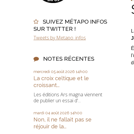
SUIVEZ MÉTAPO INFOS
SUR TWITTER !
L
Tweets by Metapo_infos
J
É
l
NOTES RÉCENTES
d
mercredi 05
août 2026
14h00
La croix celtique et le
croissant...
Les éditions Ars magna viennent
de publier un essai d'...
mardi 04
août 2026
14h00
Non, il ne fallait pas se
réjouir de la...