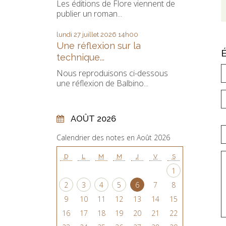
Les éditions de Flore viennent de
publier un roman...
lundi 27
juillet 2026
14h00
Une réflexion sur la
technique...
Nous reproduisons ci-dessous
une réflexion de Balbino...
AOÛT 2026
Calendrier des notes en Août 2026
D
L
M
M
J
V
S
1
2
3
4
5
6
7
8
9
10
11
12
13
14
15
16
17
18
19
20
21
22