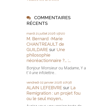
COMMENTAIRES
RÉCENTS
mardi 21
juillet 2026
15h20
M. Bernard -Marie
CHANTREAULT de
GUILDARE
sur
Une
philosophie
néoréactionnaire ?... :...
Bonjour Monsieur ou Madame, Y a
t' il une infolettre...
vendredi 02
janvier 2026
10h36
ALAIN LEFEBVRE
sur
La
Remigration : un projet fou
ou le seul moyen...