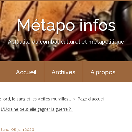
Métapo infos
Actualité du combat culturel et métapolitique
Accueil
Archives
À propos
e lord, le sang et les vieilles murailles...
Page d'accueil
L'Ukraine peut-elle gagner la guerre ?...
lundi 08
juin 2026