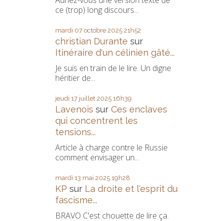
Auriez-vous une version texte de
ce (trop) long discours...
mardi 07
octobre 2025
21h52
christian Durante
sur
Itinéraire d'un célinien gâté...
Je suis en train de le lire. Un digne
héritier de...
jeudi 17
juillet 2025
16h39
Lavenois
sur
Ces enclaves
qui concentrent les
tensions...
Article à charge contre le Russie
comment envisager un...
mardi 13
mai 2025
19h28
KP
sur
La droite et l'esprit du
fascisme...
BRAVO C'est chouette de lire ça.