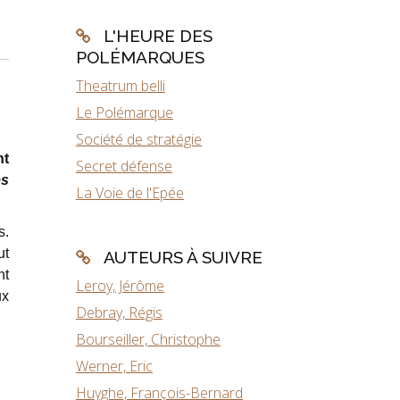
L'HEURE DES
POLÉMARQUES
Theatrum belli
Le Polémarque
Société de stratégie
nt
Secret défense
es
La Voie de l'Epée
s.
ut
AUTEURS À SUIVRE
nt
Leroy, Jérôme
ux
Debray, Régis
Bourseiller, Christophe
Werner, Eric
Huyghe, François-Bernard