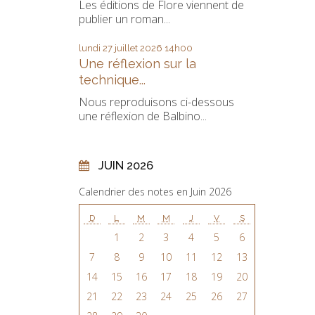
Les éditions de Flore viennent de
publier un roman...
lundi 27
juillet 2026
14h00
Une réflexion sur la
technique...
Nous reproduisons ci-dessous
une réflexion de Balbino...
JUIN 2026
Calendrier des notes en Juin 2026
D
L
M
M
J
V
S
1
2
3
4
5
6
7
8
9
10
11
12
13
14
15
16
17
18
19
20
21
22
23
24
25
26
27