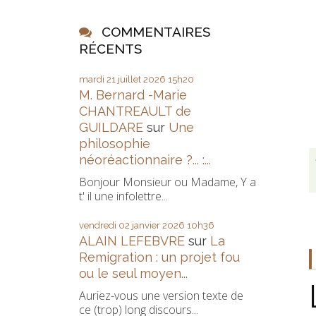
COMMENTAIRES
RÉCENTS
mardi 21
juillet 2026
15h20
M. Bernard -Marie
CHANTREAULT de
GUILDARE
sur
Une
philosophie
néoréactionnaire ?... :...
Bonjour Monsieur ou Madame, Y a
t' il une infolettre...
vendredi 02
janvier 2026
10h36
ALAIN LEFEBVRE
sur
La
Remigration : un projet fou
ou le seul moyen...
Auriez-vous une version texte de
ce (trop) long discours...