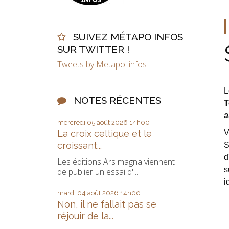
SUIVEZ MÉTAPO INFOS
SUR TWITTER !
Tweets by Metapo_infos
L
NOTES RÉCENTES
T
a
mercredi 05
août 2026
14h00
V
La croix celtique et le
croissant...
S
d
Les éditions Ars magna viennent
s
de publier un essai d'...
i
mardi 04
août 2026
14h00
Non, il ne fallait pas se
réjouir de la...