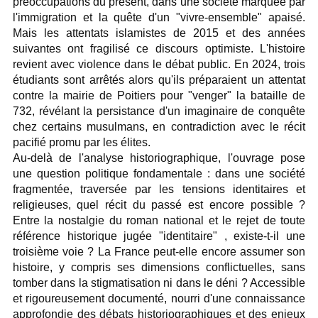
préoccupations du présent, dans une société marquée par
l'immigration et la quête d'un "vivre-ensemble" apaisé.
Mais les attentats islamistes de 2015 et des années
suivantes ont fragilisé ce discours optimiste. L'histoire
revient avec violence dans le débat public. En 2024, trois
étudiants sont arrêtés alors qu'ils préparaient un attentat
contre la mairie de Poitiers pour "venger" la bataille de
732, révélant la persistance d'un imaginaire de conquête
chez certains musulmans, en contradiction avec le récit
pacifié promu par les élites.
Au-delà de l'analyse historiographique, l'ouvrage pose
une question politique fondamentale : dans une société
fragmentée, traversée par les tensions identitaires et
religieuses, quel récit du passé est encore possible ?
Entre la nostalgie du roman national et le rejet de toute
référence historique jugée "identitaire" , existe-t-il une
troisième voie ? La France peut-elle encore assumer son
histoire, y compris ses dimensions conflictuelles, sans
tomber dans la stigmatisation ni dans le déni ? Accessible
et rigoureusement documenté, nourri d'une connaissance
approfondie des débats historiographiques et des enjeux