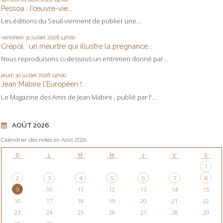
Pessoa : l’œuvre-vie...
Les éditions du Seuil viennent de publier une...
vendredi 31
juillet 2026
14h00
Crépol : un meurtre qui illustre la prégnance...
Nous reproduisons ci-dessous un entretien donné par...
jeudi 30
juillet 2026
14h00
Jean Mabire l'Européen !...
Le Magazine des Amis de Jean Mabire , publié par l'...
AOÛT 2026
Calendrier des notes en Août 2026
D
L
M
M
J
V
S
1
2
3
4
5
6
7
8
9
10
11
12
13
14
15
16
17
18
19
20
21
22
23
24
25
26
27
28
29