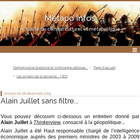
Métapo infos
Actualité du combat culturel et métapolitique
Hagiographie bretonne et mythologie celtique...
Page d'accueil
Les snipers de la semaine... (305)
dimanche 28
décembre 2025
Alain Juillet sans filtre...
Vous pouvez découvrir ci-dessous un entretien donné par
Alain Juillet
à
Thinkerview
,
consacré à la géopolitique...
Alain Juillet a été Haut responsable chargé de l’intelligence
économique auprès des premiers ministres de 2003 à 2009