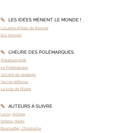
LES IDÉES MÈNENT LE MONDE !
Les amis d'Alain de Benoist
Eric Werner
L'HEURE DES POLÉMARQUES
Theatrum belli
Le Polémarque
Société de stratégie
Secret défense
La Voie de l'Epée
AUTEURS À SUIVRE
Leroy, Jérôme
Debray, Régis
Bourseiller, Christophe