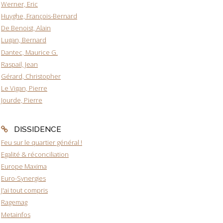
Werner, Eric
Huyghe, François-Bernard
De Benoist, Alain
Lugan, Bernard
Dantec, Maurice G.
Raspail, Jean
Gérard, Christopher
Le Vigan, Pierre
Jourde, Pierre
DISSIDENCE
Feu sur le quartier général !
Egalité & réconciliation
Europe Maxima
Euro-Synergies
J'ai tout compris
Ragemag
Metainfos