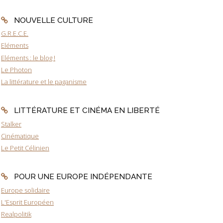
NOUVELLE CULTURE
G.R.E.C.E.
Eléments
Eléments : le blog !
Le Photon
La littérature et le paganisme
LITTÉRATURE ET CINÉMA EN LIBERTÉ
Stalker
Cinématique
Le Petit Célinien
POUR UNE EUROPE INDÉPENDANTE
Europe solidaire
L'Esprit Européen
Realpolitik