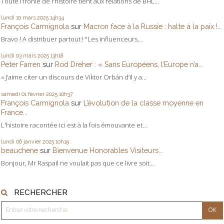
Toute l'ironie de l'histoire tient aux relations de BHL...
lundi 10
mars 2025
14h34
François Carmignola
sur
Macron face à la Russie : halte à la paix !...
Bravo ! A distribuer partout ! "Les influenceurs...
lundi 03
mars 2025
13h18
Peter Farren
sur
Rod Dreher : « Sans Européens, l’Europe n’a...
« J’aime citer un discours de Viktor Orbán d’il y a...
samedi 01
février 2025
10h37
François Carmignola
sur
L’évolution de la classe moyenne en
France...
L'histoire racontée ici est à la fois émouvante et...
lundi 06
janvier 2025
10h19
beauchene
sur
Bienvenue Honorables Visiteurs...
Bonjour, Mr Raspail ne voulait pas que ce livre soit...
RECHERCHER