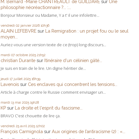
M. Bernard -Marie CHANTREAULT de GUILDARE
sur
Une
philosophie néoréactionnaire ?... :...
Bonjour Monsieur ou Madame, Y a t' il une infolettre...
vendredi 02
janvier 2026
10h36
ALAIN LEFEBVRE
sur
La Remigration : un projet fou ou le seul
moyen...
Auriez-vous une version texte de ce (trop) long discours...
mardi 07
octobre 2025
21h52
christian Durante
sur
Itinéraire d'un célinien gâté...
Je suis en train de le lire. Un digne héritier de...
jeudi 17
juillet 2025
16h39
Lavenois
sur
Ces enclaves qui concentrent les tensions...
Article à charge contre le Russie comment envisager un...
mardi 13
mai 2025
19h28
KP
sur
La droite et l'esprit du fascisme...
BRAVO C'est chouette de lire ça.
vendredi 25
avril 2025
12h02
François Carmignola
sur
Aux origines de l’antiracisme (2) : «...