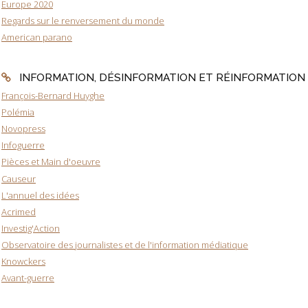
Europe 2020
Regards sur le renversement du monde
American parano
INFORMATION, DÉSINFORMATION ET RÉINFORMATION
François-Bernard Huyghe
Polémia
Novopress
Infoguerre
Pièces et Main d'oeuvre
Causeur
L'annuel des idées
Acrimed
Investig'Action
Observatoire des journalistes et de l'information médiatique
Knowckers
Avant-guerre