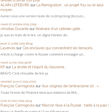
vendredi 02
janvier 2026
10h36
ALAIN LEFEBVRE
sur
La Remigration : un projet fou ou le seul
moyen...
Auriez-vous une version texte de ce (trop) long discours...
mardi 07
octobre 2025
21h52
christian Durante
sur
Itinéraire d'un célinien gâté...
Je suis en train de le lire. Un digne héritier de...
jeudi 17
juillet 2025
16h39
Lavenois
sur
Ces enclaves qui concentrent les tensions...
Article à charge contre le Russie comment envisager un...
mardi 13
mai 2025
19h28
KP
sur
La droite et l'esprit du fascisme...
BRAVO C'est chouette de lire ça.
vendredi 25
avril 2025
12h02
François Carmignola
sur
Aux origines de l’antiracisme (2) : «...
Toute l'ironie de l'histoire tient aux relations de BHL...
lundi 10
mars 2025
14h34
François Carmignola
sur
Macron face à la Russie : halte à la paix !...
Bravo ! A distribuer partout ! "Les influenceurs...