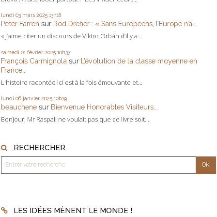
lundi 03
mars 2025
13h18
Peter Farren
sur
Rod Dreher : « Sans Européens, l’Europe n’a...
« J’aime citer un discours de Viktor Orbán d’il y a...
samedi 01
février 2025
10h37
François Carmignola
sur
L’évolution de la classe moyenne en
France...
L'histoire racontée ici est à la fois émouvante et...
lundi 06
janvier 2025
10h19
beauchene
sur
Bienvenue Honorables Visiteurs...
Bonjour, Mr Raspail ne voulait pas que ce livre soit...
RECHERCHER
LES IDÉES MÈNENT LE MONDE !