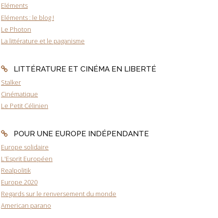
Eléments
Eléments : le blog !
Le Photon
La littérature et le paganisme
LITTÉRATURE ET CINÉMA EN LIBERTÉ
Stalker
Cinématique
Le Petit Célinien
POUR UNE EUROPE INDÉPENDANTE
Europe solidaire
L'Esprit Européen
Realpolitik
Europe 2020
Regards sur le renversement du monde
American parano