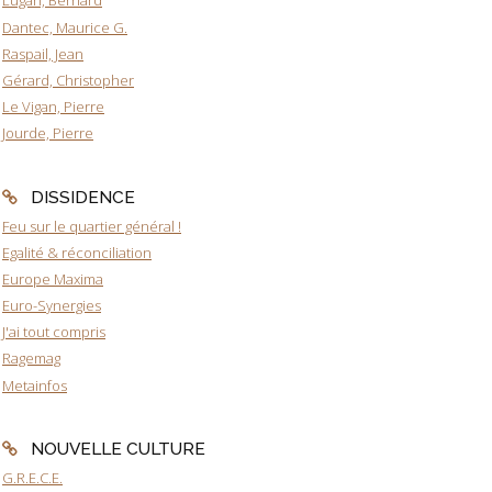
Lugan, Bernard
Dantec, Maurice G.
Raspail, Jean
Gérard, Christopher
Le Vigan, Pierre
Jourde, Pierre
DISSIDENCE
Feu sur le quartier général !
Egalité & réconciliation
Europe Maxima
Euro-Synergies
J'ai tout compris
Ragemag
Metainfos
NOUVELLE CULTURE
G.R.E.C.E.