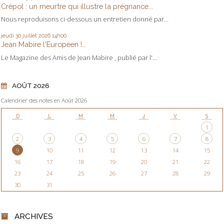
Crépol : un meurtre qui illustre la prégnance...
Nous reproduisons ci-dessous un entretien donné par...
jeudi 30
juillet 2026
14h00
Jean Mabire l'Européen !...
Le Magazine des Amis de Jean Mabire , publié par l'...
AOÛT 2026
Calendrier des notes en Août 2026
D
L
M
M
J
V
S
1
2
3
4
5
6
7
8
9
10
11
12
13
14
15
16
17
18
19
20
21
22
23
24
25
26
27
28
29
30
31
ARCHIVES