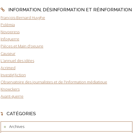
INFORMATION, DÉSINFORMATION ET RÉINFORMATION
François-Bernard Huyghe
Polémia
Novopress
Infoguerre
Pièces et Main d'oeuvre
Causeur
L'annuel des idées
Acrimed
Investig'Action
Observatoire des journalistes et de l'information médiatique
Knowckers
Avant-guerre
CATÉGORIES
Archives