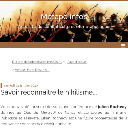
Métapo infos
Actualité du combat culturel et métapolitique
Dix ans de bobards des médias !...
Page d'accueil
Vers les Etats-Désunis...
samedi 04
janvier 2020
Savoir reconnaître le nihilisme...
Vous pouvez découvrir ci-dessous une conférence de
Julien Rochedy
,
donnée au
Club du Mercredi
de Nancy et consacrée au nihilisme.
Publiciste et essayiste, Julien Rochedy est une figure prometteuse de la
mouvance conservatrice révolutionnaire.