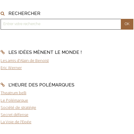
RECHERCHER
LES IDÉES MÈNENT LE MONDE !
Les amis d'Alain de Benoist
Eric Werner
L'HEURE DES POLÉMARQUES
Theatrum belli
Le Polémarque
Société de stratégie
Secret défense
La Voie de l'Epée