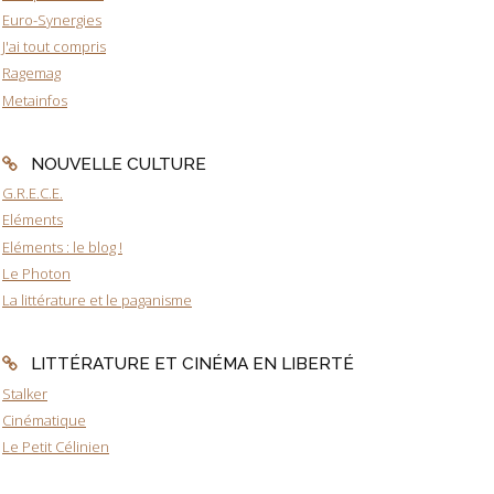
Euro-Synergies
J'ai tout compris
Ragemag
Metainfos
NOUVELLE CULTURE
G.R.E.C.E.
Eléments
Eléments : le blog !
Le Photon
La littérature et le paganisme
LITTÉRATURE ET CINÉMA EN LIBERTÉ
Stalker
Cinématique
Le Petit Célinien