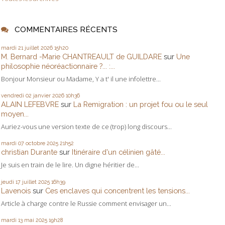
COMMENTAIRES RÉCENTS
mardi 21
juillet 2026
15h20
M. Bernard -Marie CHANTREAULT de GUILDARE
sur
Une
philosophie néoréactionnaire ?... :...
Bonjour Monsieur ou Madame, Y a t' il une infolettre...
vendredi 02
janvier 2026
10h36
ALAIN LEFEBVRE
sur
La Remigration : un projet fou ou le seul
moyen...
Auriez-vous une version texte de ce (trop) long discours...
mardi 07
octobre 2025
21h52
christian Durante
sur
Itinéraire d'un célinien gâté...
Je suis en train de le lire. Un digne héritier de...
jeudi 17
juillet 2025
16h39
Lavenois
sur
Ces enclaves qui concentrent les tensions...
Article à charge contre le Russie comment envisager un...
mardi 13
mai 2025
19h28