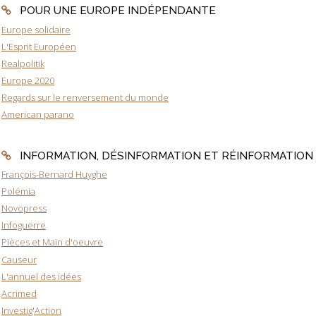
POUR UNE EUROPE INDÉPENDANTE
Europe solidaire
L'Esprit Européen
Realpolitik
Europe 2020
Regards sur le renversement du monde
American parano
INFORMATION, DÉSINFORMATION ET RÉINFORMATION
François-Bernard Huyghe
Polémia
Novopress
Infoguerre
Pièces et Main d'oeuvre
Causeur
L'annuel des idées
Acrimed
Investig'Action