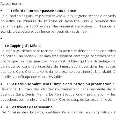
Au sommaire :
1 :
Telford : l’horreur passée sous silence
Le quotidien anglais
Daily Mirror
révèle « Le plus grand scandale de viols
collectifs sur mineurs de l’histoire du Royaume Unis »; pendant des
décennie jusqu’à 1000 jeunes filles auraient été violées. En France le
scandale est passé sous silence par peur du « racisme » .
2 :
Le Zapping d’I-Média
Le Média
AJ+
dénonce le racisme de la police et dénonce des contrôles
de police « au faciès ». Les immigrés seraient davantage contrôlés par la
police que les non immigrés. Mais c’est oublier qu’il y a davantage de
délinquance dans les quartiers de l’immigration que dans les autres
quartiers. Contrôler une vieille dame présente peu d’intérêt, la probabilité
qu’elle soit délinquante étant très faible!
3 :
La Basilique Saint Denis : simple occupation ou profanation ?
Dimanche 18 mars des clandestins manifestent dans l’enceinte de la
basilique Saint Denis. Marine Le Pen évoque une « profanation », les
décodeurs du monde crient à l’Intox. C’est le coup de l’arroseur arrosé.
4 :
Les tweets de la semaine
L’AFP, reine des bobards, certifiera t’elle demain les informations ?