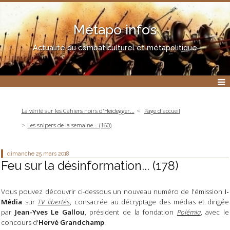
Métapo infos
Actualité du combat culturel et métapolitique
La vérité sur les Cahiers noirs d'Heidegger...
Page d'accueil
Les snipers de la semaine... (160)
dimanche 25
mars 2018
Feu sur la désinformation... (178)
Vous pouvez découvrir ci-dessous un nouveau numéro de l'émission
I-
Média
sur
TV libertés
, consacrée au décryptage des médias et dirigée
par
Jean-Yves Le Gallou
, président de la fondation
Polémia
, avec le
concours d'
Hervé Grandchamp
.