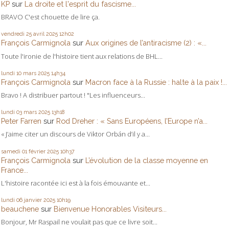
KP
sur
La droite et l'esprit du fascisme...
BRAVO C'est chouette de lire ça.
vendredi 25
avril 2025
12h02
François Carmignola
sur
Aux origines de l’antiracisme (2) : «...
Toute l'ironie de l'histoire tient aux relations de BHL...
lundi 10
mars 2025
14h34
François Carmignola
sur
Macron face à la Russie : halte à la paix !...
Bravo ! A distribuer partout ! "Les influenceurs...
lundi 03
mars 2025
13h18
Peter Farren
sur
Rod Dreher : « Sans Européens, l’Europe n’a...
« J’aime citer un discours de Viktor Orbán d’il y a...
samedi 01
février 2025
10h37
François Carmignola
sur
L’évolution de la classe moyenne en
France...
L'histoire racontée ici est à la fois émouvante et...
lundi 06
janvier 2025
10h19
beauchene
sur
Bienvenue Honorables Visiteurs...
Bonjour, Mr Raspail ne voulait pas que ce livre soit...