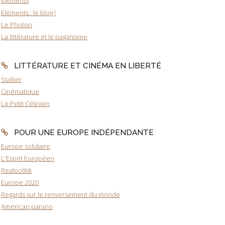
Eléments
Eléments : le blog !
Le Photon
La littérature et le paganisme
LITTÉRATURE ET CINÉMA EN LIBERTÉ
Stalker
Cinématique
Le Petit Célinien
POUR UNE EUROPE INDÉPENDANTE
Europe solidaire
L'Esprit Européen
Realpolitik
Europe 2020
Regards sur le renversement du monde
American parano