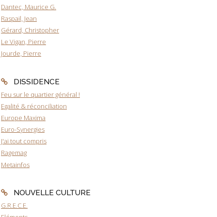
Dantec, Maurice G.
Raspail, Jean
Gérard, Christopher
Le Vigan, Pierre
Jourde, Pierre
DISSIDENCE
Feu sur le quartier général !
Egalité & réconciliation
Europe Maxima
Euro-Synergies
J'ai tout compris
Ragemag
Metainfos
NOUVELLE CULTURE
G.R.E.C.E.