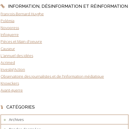
INFORMATION, DÉSINFORMATION ET RÉINFORMATION
François-Bernard Huyghe
Polémia
Novopress
Infoguerre
Pièces et Main d'oeuvre
Causeur
L'annuel des idées
Acrimed
Investig'Action
Observatoire des journalistes et de l'information médiatique
Knowckers
Avant-guerre
CATÉGORIES
Archives