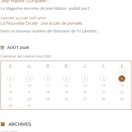
Jean Mabire l'Européen !...
Le Magazine des Amis de Jean Mabire , publié par l'...
mercredi 29
juillet 2026
14h00
La Nouvelle Droite : une école de pensée...
Dans ce nouveau numéro de l'émission de TV Libertés...
AOÛT 2026
Calendrier des notes en Août 2026
D
L
M
M
J
V
S
1
2
3
4
5
6
7
8
9
10
11
12
13
14
15
16
17
18
19
20
21
22
23
24
25
26
27
28
29
30
31
ARCHIVES