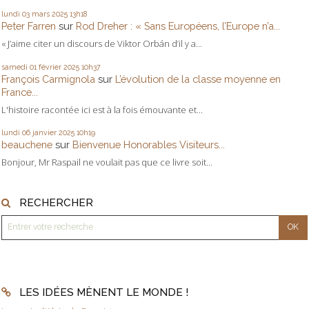
lundi 03
mars 2025
13h18
Peter Farren
sur
Rod Dreher : « Sans Européens, l’Europe n’a...
« J’aime citer un discours de Viktor Orbán d’il y a...
samedi 01
février 2025
10h37
François Carmignola
sur
L’évolution de la classe moyenne en
France...
L'histoire racontée ici est à la fois émouvante et...
lundi 06
janvier 2025
10h19
beauchene
sur
Bienvenue Honorables Visiteurs...
Bonjour, Mr Raspail ne voulait pas que ce livre soit...
RECHERCHER
LES IDÉES MÈNENT LE MONDE !