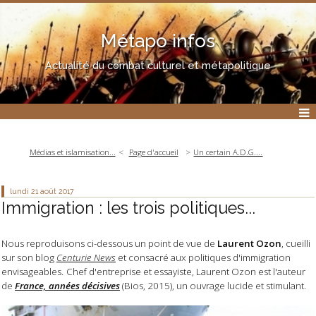
Métapo infos
Actualité du combat culturel et métapolitique
Médias et islamisation...
Page d'accueil
Un certain A.D.G....
lundi 21
août 2017
Immigration : les trois politiques...
Nous reproduisons ci-dessous un point de vue de
Laurent Ozon
, cueilli
sur son blog
Centurie News
et consacré aux politiques d'immigration
envisageables.
Chef d'entreprise et essayiste, Laurent Ozon est l'auteur
de
France, années décisives
(Bios, 2015), un ouvrage lucide et stimulant.