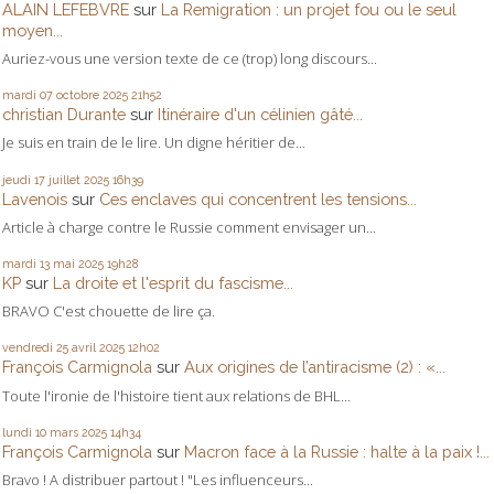
ALAIN LEFEBVRE
sur
La Remigration : un projet fou ou le seul
moyen...
Auriez-vous une version texte de ce (trop) long discours...
mardi 07
octobre 2025
21h52
christian Durante
sur
Itinéraire d'un célinien gâté...
Je suis en train de le lire. Un digne héritier de...
jeudi 17
juillet 2025
16h39
Lavenois
sur
Ces enclaves qui concentrent les tensions...
Article à charge contre le Russie comment envisager un...
mardi 13
mai 2025
19h28
KP
sur
La droite et l'esprit du fascisme...
BRAVO C'est chouette de lire ça.
vendredi 25
avril 2025
12h02
François Carmignola
sur
Aux origines de l’antiracisme (2) : «...
Toute l'ironie de l'histoire tient aux relations de BHL...
lundi 10
mars 2025
14h34
François Carmignola
sur
Macron face à la Russie : halte à la paix !...
Bravo ! A distribuer partout ! "Les influenceurs...