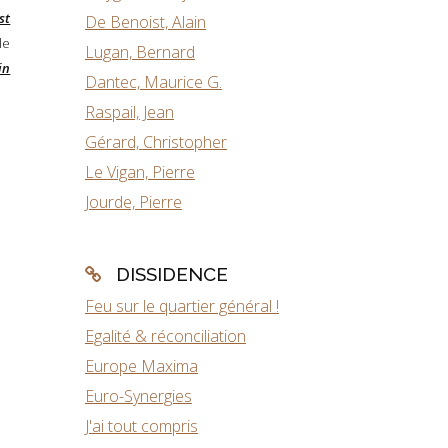
st
De Benoist, Alain
le
Lugan, Bernard
in
Dantec, Maurice G.
Raspail, Jean
Gérard, Christopher
Le Vigan, Pierre
Jourde, Pierre
DISSIDENCE
Feu sur le quartier général !
Egalité & réconciliation
Europe Maxima
Euro-Synergies
J'ai tout compris