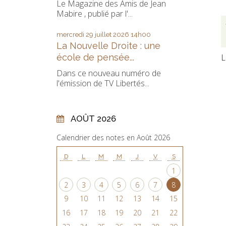
Le Magazine des Amis de Jean
Mabire , publié par l'...
mercredi 29
juillet 2026
14h00
La Nouvelle Droite : une
école de pensée...
L
Dans ce nouveau numéro de
l'émission de TV Libertés...
AOÛT 2026
Calendrier des notes en Août 2026
D
L
M
M
J
V
S
1
2
3
4
5
6
7
8
9
10
11
12
13
14
15
16
17
18
19
20
21
22