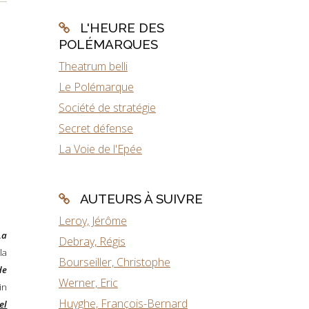
L'HEURE DES
POLÉMARQUES
Theatrum belli
Le Polémarque
Société de stratégie
Secret défense
La Voie de l'Epée
AUTEURS À SUIVRE
Leroy, Jérôme
La
Debray, Régis
la
Bourseiller, Christophe
de
Werner, Eric
in
Huyghe, François-Bernard
el