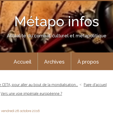
Métapo infos
Actualité du combat culturel et métapolitique
Accueil
Archives
À propos
e CETA, pour aller au bout de la mondialisation...
Page d'accueil
Vers une voie impériale européenne ?
vendredi 28
octobre 2016