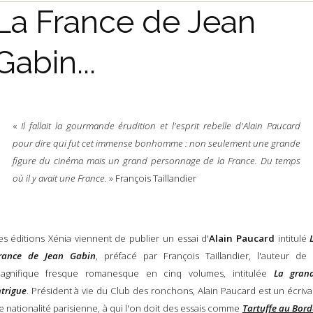
La France de Jean
Gabin...
«
Il fallait la gourmande érudition et l'esprit rebelle d'Alain Paucard
pour dire qui fut cet immense bonhomme : non seulement une grande
figure du cinéma mais un grand personnage de la France. Du temps
où il y avait une France.
» François Taillandier
es éditions Xénia viennent de publier un essai d'
Alain Paucard
intitulé
rance de Jean Gabin
, préfacé par François Taillandier,
l'auteur de 
agnifique fresque romanesque en cinq volumes, intitulée
La gran
ntrigue
. P
résident à vie du Club des ronchons, Alain Paucard est un écriva
e nationalité parisienne, à qui l'on doit des essais comme
Tartuffe au Bord