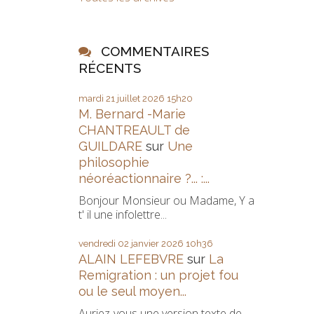
COMMENTAIRES
RÉCENTS
mardi 21
juillet 2026
15h20
M. Bernard -Marie
CHANTREAULT de
GUILDARE
sur
Une
philosophie
néoréactionnaire ?... :...
Bonjour Monsieur ou Madame, Y a
t' il une infolettre...
vendredi 02
janvier 2026
10h36
ALAIN LEFEBVRE
sur
La
Remigration : un projet fou
ou le seul moyen...
Auriez-vous une version texte de