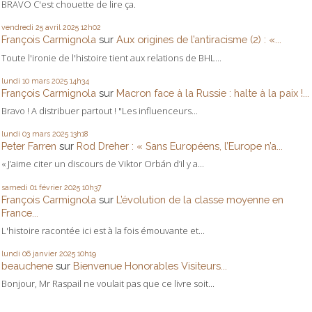
BRAVO C'est chouette de lire ça.
vendredi 25
avril 2025
12h02
François Carmignola
sur
Aux origines de l’antiracisme (2) : «...
Toute l'ironie de l'histoire tient aux relations de BHL...
lundi 10
mars 2025
14h34
François Carmignola
sur
Macron face à la Russie : halte à la paix !...
Bravo ! A distribuer partout ! "Les influenceurs...
lundi 03
mars 2025
13h18
Peter Farren
sur
Rod Dreher : « Sans Européens, l’Europe n’a...
« J’aime citer un discours de Viktor Orbán d’il y a...
samedi 01
février 2025
10h37
François Carmignola
sur
L’évolution de la classe moyenne en
France...
L'histoire racontée ici est à la fois émouvante et...
lundi 06
janvier 2025
10h19
beauchene
sur
Bienvenue Honorables Visiteurs...
Bonjour, Mr Raspail ne voulait pas que ce livre soit...