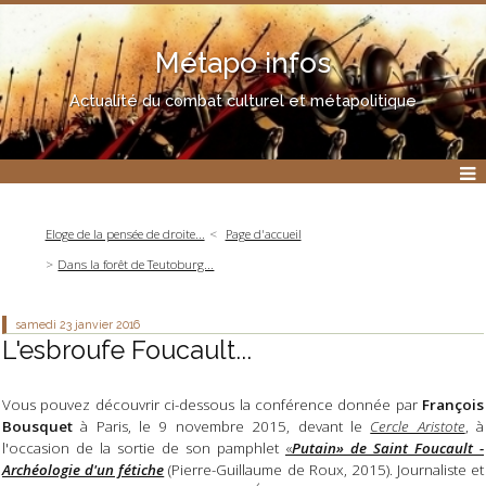
Métapo infos
Actualité du combat culturel et métapolitique
Eloge de la pensée de droite...
Page d'accueil
Dans la forêt de Teutoburg...
samedi 23
janvier 2016
L'esbroufe Foucault...
Vous pouvez découvrir ci-dessous la conférence donnée par
François
Bousquet
à Paris, le 9 novembre 2015, devant le
Cercle Aristote
, à
l'occasion de la sortie de son pamphlet
«
Putain» de Saint Foucault -
Archéologie d'un fétiche
(Pierre-Guillaume de Roux, 2015). Journaliste et