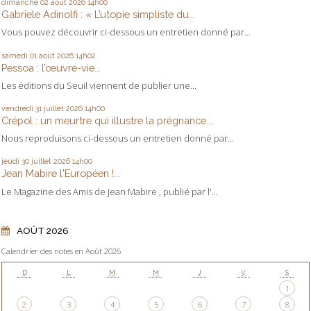
dimanche 02
août 2026
14h00
Gabriele Adinolfi : « L’utopie simpliste du...
Vous pouvez découvrir ci-dessous un entretien donné par...
samedi 01
août 2026
14h02
Pessoa : l’œuvre-vie...
Les éditions du Seuil viennent de publier une...
vendredi 31
juillet 2026
14h00
Crépol : un meurtre qui illustre la prégnance...
Nous reproduisons ci-dessous un entretien donné par...
jeudi 30
juillet 2026
14h00
Jean Mabire l'Européen !...
Le Magazine des Amis de Jean Mabire , publié par l'...
AOÛT 2026
Calendrier des notes en Août 2026
D
L
M
M
J
V
S
1
2
3
4
5
6
7
8