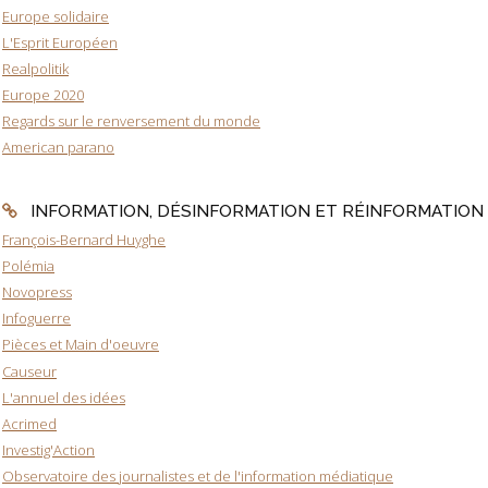
Europe solidaire
L'Esprit Européen
Realpolitik
Europe 2020
Regards sur le renversement du monde
American parano
INFORMATION, DÉSINFORMATION ET RÉINFORMATION
François-Bernard Huyghe
Polémia
Novopress
Infoguerre
Pièces et Main d'oeuvre
Causeur
L'annuel des idées
Acrimed
Investig'Action
Observatoire des journalistes et de l'information médiatique