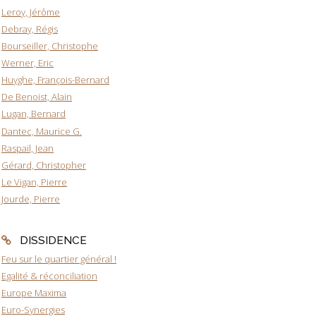
Leroy, Jérôme
Debray, Régis
Bourseiller, Christophe
Werner, Eric
Huyghe, François-Bernard
De Benoist, Alain
Lugan, Bernard
Dantec, Maurice G.
Raspail, Jean
Gérard, Christopher
Le Vigan, Pierre
Jourde, Pierre
DISSIDENCE
Feu sur le quartier général !
Egalité & réconciliation
Europe Maxima
Euro-Synergies