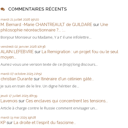
COMMENTAIRES RÉCENTS
mardi 21
juillet 2026
15h20
M. Bernard -Marie CHANTREAULT de GUILDARE
sur
Une
philosophie néoréactionnaire ?... :...
Bonjour Monsieur ou Madame, Y a t' il une infolettre...
vendredi 02
janvier 2026
10h36
ALAIN LEFEBVRE
sur
La Remigration : un projet fou ou le seul
moyen...
Auriez-vous une version texte de ce (trop) long discours...
mardi 07
octobre 2025
21h52
christian Durante
sur
Itinéraire d'un célinien gâté...
Je suis en train de le lire. Un digne héritier de...
jeudi 17
juillet 2025
16h39
Lavenois
sur
Ces enclaves qui concentrent les tensions...
Article à charge contre le Russie comment envisager un...
mardi 13
mai 2025
19h28
KP
sur
La droite et l'esprit du fascisme...