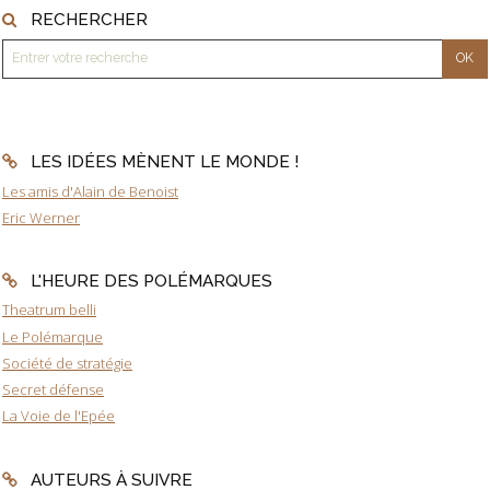
RECHERCHER
LES IDÉES MÈNENT LE MONDE !
Les amis d'Alain de Benoist
Eric Werner
L'HEURE DES POLÉMARQUES
Theatrum belli
Le Polémarque
Société de stratégie
Secret défense
La Voie de l'Epée
AUTEURS À SUIVRE