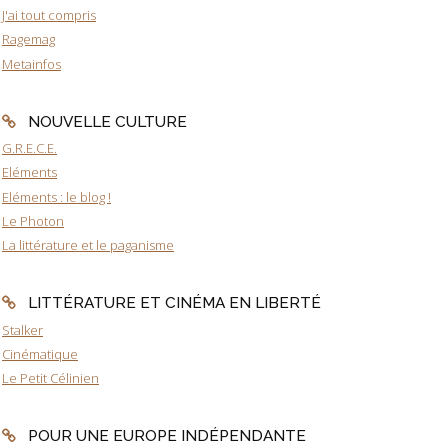
J'ai tout compris
Ragemag
Metainfos
NOUVELLE CULTURE
G.R.E.C.E.
Eléments
Eléments : le blog !
Le Photon
La littérature et le paganisme
LITTÉRATURE ET CINÉMA EN LIBERTÉ
Stalker
Cinématique
Le Petit Célinien
POUR UNE EUROPE INDÉPENDANTE