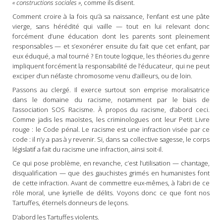
« constructions sociales »
, comme ils disent.
Comment croire à la fois qu’à sa naissance, l’enfant est une pâte
vierge, sans hérédité qui vaille — tout en lui relevant donc
forcément d’une éducation dont les parents sont pleinement
responsables — et s’exonérer ensuite du fait que cet enfant, par
eux éduqué, a mal tourné ? En toute logique, les théories du genre
impliquent forcément la responsabilité de l’éducateur, qui ne peut
exciper d’un néfaste chromosome venu d’ailleurs, ou de loin.
Passons au clergé. Il exerce surtout son emprise moralisatrice
dans le domaine du racisme, notamment par le biais de
l’association SOS Racisme. À propos du racisme, d’abord ceci.
Comme jadis les maoïstes, les criminologues ont leur Petit Livre
rouge : le Code pénal. Le racisme est une infraction visée par ce
code : il n’y a pas à y revenir. Si, dans sa collective sagesse, le corps
législatif a fait du racisme une infraction, ainsi soit-il.
Ce qui pose problème, en revanche, c’est l’utilisation — chantage,
disqualification — que des gauchistes grimés en humanistes font
de cette infraction. Avant de commettre eux-mêmes, à l’abri de ce
rôle moral, une kyrielle de délits. Voyons donc ce que font nos
Tartuffes, éternels donneurs de leçons.
D’abord les Tartuffes violents.