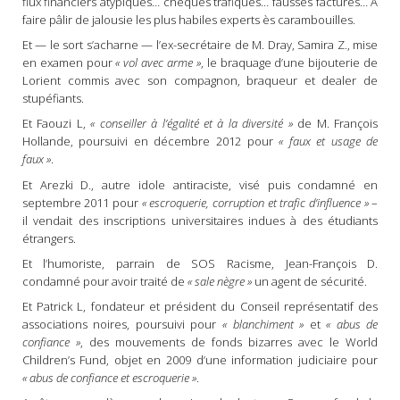
flux financiers atypiques… chèques trafiqués… fausses factures… À
faire pâlir de jalousie les plus habiles experts ès carambouilles.
Et — le sort s’acharne — l’ex-secrétaire de M. Dray, Samira Z., mise
en examen pour
« vol avec arme »
, le braquage d’une bijouterie de
Lorient commis avec son compagnon, braqueur et dealer de
stupéfiants.
Et Faouzi L,
« conseiller à l’égalité et à la diversité »
de M. François
Hollande, poursuivi en décembre 2012 pour
« faux et usage de
faux »
.
Et Arezki D., autre idole antiraciste, visé puis condamné en
septembre 2011 pour
« escroquerie, corruption et trafic d’influence »
–
il vendait des inscriptions universitaires indues à des étudiants
étrangers.
Et l’humoriste, parrain de SOS Racisme, Jean-François D.
condamné pour avoir traité de
« sale nègre »
un agent de sécurité.
Et Patrick L, fondateur et président du Conseil représentatif des
associations noires, poursuivi pour
« blanchiment »
et
« abus de
confiance »
, des mouvements de fonds bizarres avec le World
Children’s Fund, objet en 2009 d’une information judiciaire pour
« abus de confiance et escroquerie »
.