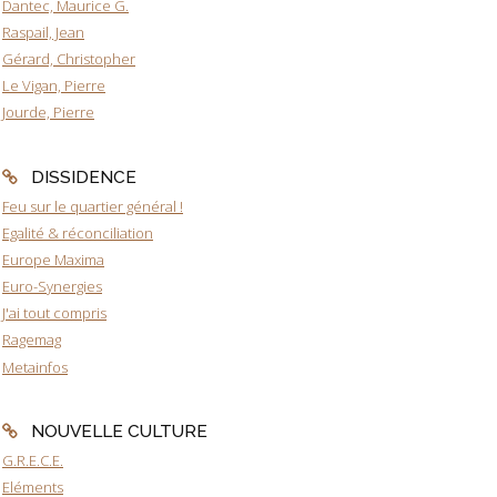
Dantec, Maurice G.
Raspail, Jean
Gérard, Christopher
Le Vigan, Pierre
Jourde, Pierre
DISSIDENCE
Feu sur le quartier général !
Egalité & réconciliation
Europe Maxima
Euro-Synergies
J'ai tout compris
Ragemag
Metainfos
NOUVELLE CULTURE
G.R.E.C.E.
Eléments