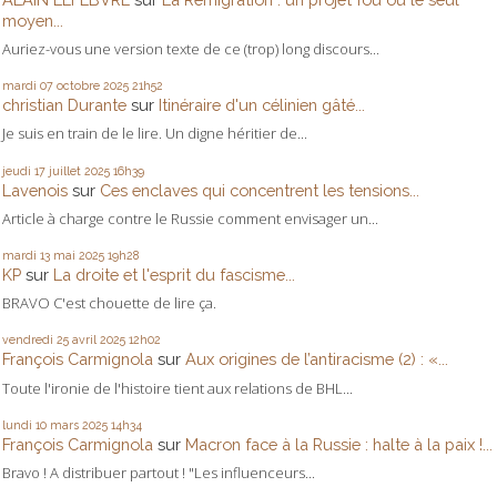
moyen...
Auriez-vous une version texte de ce (trop) long discours...
mardi 07
octobre 2025
21h52
christian Durante
sur
Itinéraire d'un célinien gâté...
Je suis en train de le lire. Un digne héritier de...
jeudi 17
juillet 2025
16h39
Lavenois
sur
Ces enclaves qui concentrent les tensions...
Article à charge contre le Russie comment envisager un...
mardi 13
mai 2025
19h28
KP
sur
La droite et l'esprit du fascisme...
BRAVO C'est chouette de lire ça.
vendredi 25
avril 2025
12h02
François Carmignola
sur
Aux origines de l’antiracisme (2) : «...
Toute l'ironie de l'histoire tient aux relations de BHL...
lundi 10
mars 2025
14h34
François Carmignola
sur
Macron face à la Russie : halte à la paix !...
Bravo ! A distribuer partout ! "Les influenceurs...