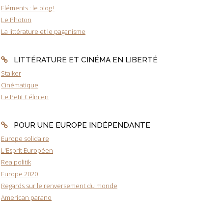
Eléments : le blog !
Le Photon
La littérature et le paganisme
LITTÉRATURE ET CINÉMA EN LIBERTÉ
Stalker
Cinématique
Le Petit Célinien
POUR UNE EUROPE INDÉPENDANTE
Europe solidaire
L'Esprit Européen
Realpolitik
Europe 2020
Regards sur le renversement du monde
American parano