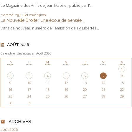
Le Magazine des Amis de Jean Mabire , publié par l'...
mercredi 29
juillet 2026
14h00
La Nouvelle Droite : une école de pensée...
Dans ce nouveau numéro de l'émission de TV Libertés...
AOÛT 2026
Calendrier des notes en Août 2026
D
L
M
M
J
V
S
1
2
3
4
5
6
7
8
9
10
11
12
13
14
15
16
17
18
19
20
21
22
23
24
25
26
27
28
29
30
31
ARCHIVES
août 2026