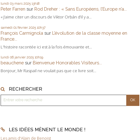
lundi 03
mars 2025
13h18
Peter Farren
sur
Rod Dreher : « Sans Européens, l’Europe n’a...
« J’aime citer un discours de Viktor Orbán d’il y a...
samedi 01
février 2025
10h37
François Carmignola
sur
L’évolution de la classe moyenne en
France...
L'histoire racontée ici est à la fois émouvante et...
lundi 06
janvier 2025
10h19
beauchene
sur
Bienvenue Honorables Visiteurs...
Bonjour, Mr Raspail ne voulait pas que ce livre soit...
RECHERCHER
LES IDÉES MÈNENT LE MONDE !
Les amis d'Alain de Benoist