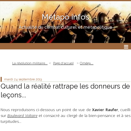
Métapo infos
Actualité du combat culturel et métapolitique
La révolution militaire...
Page d'accueil
Oméga...
mardi 24
septembre 2013
Quand la réalité rattrape les donneurs de
leçons...
Nous reproduisons ci-dessous un point de vue de
Xavier Raufer
, cueilli
sur
Boulevard Voltaire
et consacré au clergé de la bien-pensance et à ses
turpitudes...