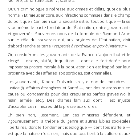
Molière, Le Tartuffe, acte IV, scène 5.
Qu’un criminologue s’intéresse aux crimes et délits, quoi de plus
normal ? Et mieux encore, aux infractions commises dans le champ
du politique ? Car, bien sûr, la sécurité est surtout politique — là se
situe même le pacte fondateur de l’État-nation, entre gouvernants
et gouvernés. Souvenons-nous de la formule de Raymond Aron
sur le rôle du souverain qui, aux origines de l’État-nation, doit
d’abord rendre sa terre
« respectée à l’extérieur, en paix à l’intérieur »
.
Or, considérons les gouvernants de la France d’aujourd’hui et le
clergé — disons, plutôt, l’Inquisition — dont elle s’est dotée pour
imposer sa propre morale à la population : on est frappé par leur
proximité avec des affaires, soit sordides, soit criminelles.
Les gouvernants, d’abord. Trois ministres, et non des moindres —
Justice (!), Affaires étrangères et Santé —, ont des rejetons mis en
cause ou condamnés pour des crapuleries parfois graves (vol à
main armée, etc.). Des drames familiaux dont il est injuste
d’accabler ces ministres, dit la presse aux ordres.
Eh bien non, justement. Car ces ministres défendent, et
vigoureusement, la théorie du genre et autres lubies sociétales
libertaires, dont le fondement idéologique — cent fois martelé —
est que la nature n’est rien, mais que tout tient à la culture et aux