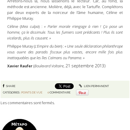
Arrêtons-nous là, nous lasserions le lecteur. Car, au fond, la
méthode est ancienne. Molière, déjà, avec le Tartuffe. Complétons
par deux experts de la noirceur de l’âme humaine, Céline et
Philippe Muray.
Céline (
Mea culpa
) :
« Parler morale n’engage à rien ! Ça pose un
homme, ça le dissimule. Tous les fumiers sont prédicants ! Plus ils sont
vicelards, plus ils causent. »
Philippe Muray (
L’Empire du bien
) :
« Une seule déclaration philanthrope
vous ouvre des paradis fiscaux plus vastes, encore mille fois plus
inattaquables que les îles Caïmans ou Panama. »
, 21 septembre 2013)
Xavier Raufer
(
Boulevard Voltaire
SHARE
LIEN PERMANENT
CATÉGORIES :
POINTS DE VUE
0
COMMENTAIRE
Les commentaires sont fermés.