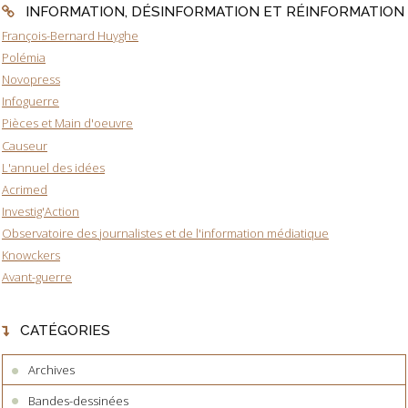
INFORMATION, DÉSINFORMATION ET RÉINFORMATION
François-Bernard Huyghe
Polémia
Novopress
Infoguerre
Pièces et Main d'oeuvre
Causeur
L'annuel des idées
Acrimed
Investig'Action
Observatoire des journalistes et de l'information médiatique
Knowckers
Avant-guerre
CATÉGORIES
Archives
Bandes-dessinées