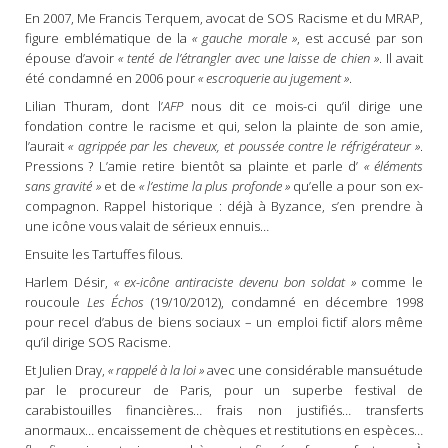
En 2007, Me Francis Terquem, avocat de SOS Racisme et du MRAP,
figure emblématique de la
« gauche morale »
, est accusé par son
épouse d’avoir
« tenté de l’étrangler avec une laisse de chien »
. Il avait
été condamné en 2006 pour
« escroquerie au jugement »
.
Lilian Thuram, dont l’
AFP
nous dit ce mois-ci qu’il dirige une
fondation contre le racisme et qui, selon la plainte de son amie,
l’aurait
« agrippée par les cheveux, et poussée contre le réfrigérateur »
.
Pressions ? L’amie retire bientôt sa plainte et parle d’
« éléments
sans gravité »
et de
« l’estime la plus profonde »
qu’elle a pour son ex-
compagnon. Rappel historique : déjà à Byzance, s’en prendre à
une icône vous valait de sérieux ennuis…
Ensuite les Tartuffes filous.
Harlem Désir,
« ex-icône antiraciste devenu bon soldat »
comme le
roucoule
Les Échos
(19/10/2012), condamné en décembre 1998
pour recel d’abus de biens sociaux – un emploi fictif alors même
qu’il dirige SOS Racisme.
Et Julien Dray,
« rappelé à la loi »
avec une considérable mansuétude
par le procureur de Paris, pour un superbe festival de
carabistouilles financières… frais non justifiés… transferts
anormaux… encaissement de chèques et restitutions en espèces…