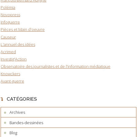
Polémia
Novopress
Infoguerre
Pièces et Main d'oeuvre
Causeur
L'annuel des idées
Acrimed
Investig'Action
Observatoire des journalistes et de l'information médiatique
Knowckers
Avant-guerre
CATÉGORIES
Archives
Bandes-dessinées
Blog