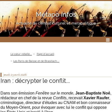
Métapo infos
Actualité du combat culturel et métapolitique
Le cœur rebelle...
Page d'accueil
Les Paris de Balzac et de Brasillach...
jeudi 23
avril 2026
Iran : décrypter le conflit...
Dans son émission
Fenêtre sur le monde
,
Jean-Baptiste Noé
,
rédacteur en chef de la revue
Conflits
, recevait
Xavier Raufer
,
criminologue, directeur d'études au CNAM et bon connaisseur
du Moyen-Orient, pour évoquer avec lui le conflit qui oppose