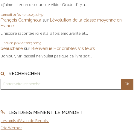
« J’aime citer un discours de Viktor Orbán d’il y a...
samedi 01
février 2025
10h37
François Carmignola
sur
L’évolution de la classe moyenne en
France...
L'histoire racontée ici est à la fois émouvante et...
lundi 06
janvier 2025
10h19
beauchene
sur
Bienvenue Honorables Visiteurs...
Bonjour, Mr Raspail ne voulait pas que ce livre soit...
RECHERCHER
LES IDÉES MÈNENT LE MONDE !
Les amis d'Alain de Benoist
Eric Werner