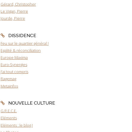
Gérard, Christopher
Le Vigan, Pierre
Jourde, Pierre
DISSIDENCE
Feu sur le quartier général !
Egalité & réconciliation
Europe Maxima
Euro-Synergies
J'ai tout compris
Ragemag
Metainfos
NOUVELLE CULTURE
G.R.E.C.E.
Eléments
Eléments : le blog !