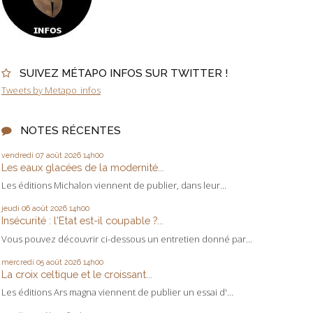
SUIVEZ MÉTAPO INFOS SUR TWITTER !
Tweets by Metapo_infos
NOTES RÉCENTES
vendredi 07
août 2026
14h00
Les eaux glacées de la modernité...
Les éditions Michalon viennent de publier, dans leur...
jeudi 06
août 2026
14h00
Insécurité : l'Etat est-il coupable ?...
Vous pouvez découvrir ci-dessous un entretien donné par...
mercredi 05
août 2026
14h00
La croix celtique et le croissant...
Les éditions Ars magna viennent de publier un essai d'...