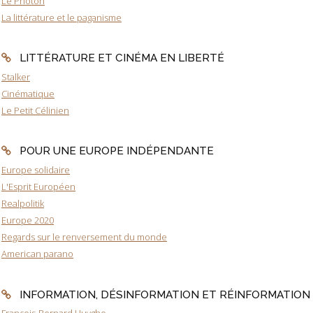
Le Photon
La littérature et le paganisme
LITTÉRATURE ET CINÉMA EN LIBERTÉ
Stalker
Cinématique
Le Petit Célinien
POUR UNE EUROPE INDÉPENDANTE
Europe solidaire
L'Esprit Européen
Realpolitik
Europe 2020
Regards sur le renversement du monde
American parano
INFORMATION, DÉSINFORMATION ET RÉINFORMATION
François-Bernard Huyghe