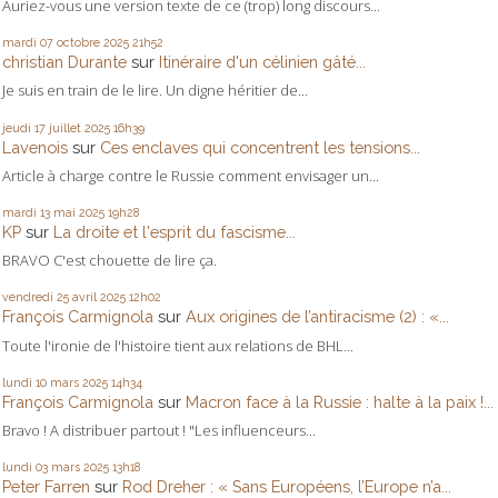
Auriez-vous une version texte de ce (trop) long discours...
mardi 07
octobre 2025
21h52
christian Durante
sur
Itinéraire d'un célinien gâté...
Je suis en train de le lire. Un digne héritier de...
jeudi 17
juillet 2025
16h39
Lavenois
sur
Ces enclaves qui concentrent les tensions...
Article à charge contre le Russie comment envisager un...
mardi 13
mai 2025
19h28
KP
sur
La droite et l'esprit du fascisme...
BRAVO C'est chouette de lire ça.
vendredi 25
avril 2025
12h02
François Carmignola
sur
Aux origines de l’antiracisme (2) : «...
Toute l'ironie de l'histoire tient aux relations de BHL...
lundi 10
mars 2025
14h34
François Carmignola
sur
Macron face à la Russie : halte à la paix !...
Bravo ! A distribuer partout ! "Les influenceurs...
lundi 03
mars 2025
13h18
Peter Farren
sur
Rod Dreher : « Sans Européens, l’Europe n’a...