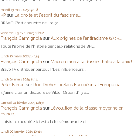
mardi 13
mai 2025
19h28
KP
sur
La droite et l'esprit du fascisme...
BRAVO C'est chouette de lire ça.
vendredi 25
avril 2025
12h02
François Carmignola
sur
Aux origines de l’antiracisme (2) : «...
Toute l'ironie de l'histoire tient aux relations de BHL...
lundi 10
mars 2025
14h34
François Carmignola
sur
Macron face à la Russie : halte à la paix !...
Bravo ! A distribuer partout ! "Les influenceurs...
lundi 03
mars 2025
13h18
Peter Farren
sur
Rod Dreher : « Sans Européens, l’Europe n’a...
« J’aime citer un discours de Viktor Orbán d’il y a...
samedi 01
février 2025
10h37
François Carmignola
sur
L’évolution de la classe moyenne en
France...
L'histoire racontée ici est à la fois émouvante et...
lundi 06
janvier 2025
10h19