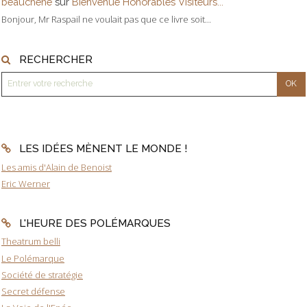
beauchene
sur
Bienvenue Honorables Visiteurs...
Bonjour, Mr Raspail ne voulait pas que ce livre soit...
RECHERCHER
LES IDÉES MÈNENT LE MONDE !
Les amis d'Alain de Benoist
Eric Werner
L'HEURE DES POLÉMARQUES
Theatrum belli
Le Polémarque
Société de stratégie
Secret défense