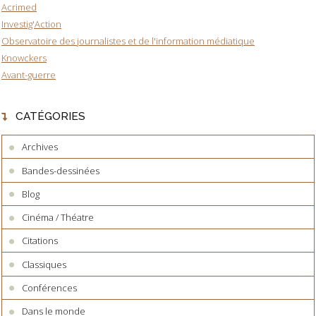
Acrimed
Investig'Action
Observatoire des journalistes et de l'information médiatique
Knowckers
Avant-guerre
CATÉGORIES
Archives
Bandes-dessinées
Blog
Cinéma / Théatre
Citations
Classiques
Conférences
Dans le monde