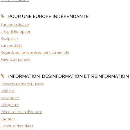
POUR UNE EUROPE INDÉPENDANTE
Europe solidaire
L'Esprit Européen
Realpolitik
Europe 2020
Regards sur le renversement du monde
American parano
INFORMATION, DÉSINFORMATION ET RÉINFORMATION
François-Bernard Huyghe
Polémia
Novopress
Infoguerre
Pièces et Main d'oeuvre
Causeur
L'annuel des idées