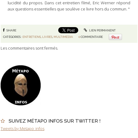
lucidité du propos. Dans cet entretien filmé, Eric Werner répond
aux questions essentielles que soulève ce livre hors du commun. "
SHARE
LIEN PERMANENT
CATÉGORIES :
ENTRETIENS
,
LIVRES
,
MULTIMÉDIA
0
COMMENTAIRE
Les commentaires sont fermés.
SUIVEZ MÉTAPO INFOS SUR TWITTER !
Tweets by Metapo_infos