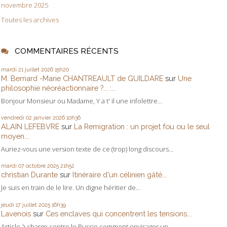
novembre 2025
Toutes les archives
COMMENTAIRES RÉCENTS
mardi 21
juillet 2026
15h20
M. Bernard -Marie CHANTREAULT de GUILDARE
sur
Une
philosophie néoréactionnaire ?... :...
Bonjour Monsieur ou Madame, Y a t' il une infolettre...
vendredi 02
janvier 2026
10h36
ALAIN LEFEBVRE
sur
La Remigration : un projet fou ou le seul
moyen...
Auriez-vous une version texte de ce (trop) long discours...
mardi 07
octobre 2025
21h52
christian Durante
sur
Itinéraire d'un célinien gâté...
Je suis en train de le lire. Un digne héritier de...
jeudi 17
juillet 2025
16h39
Lavenois
sur
Ces enclaves qui concentrent les tensions...
Article à charge contre le Russie comment envisager un...