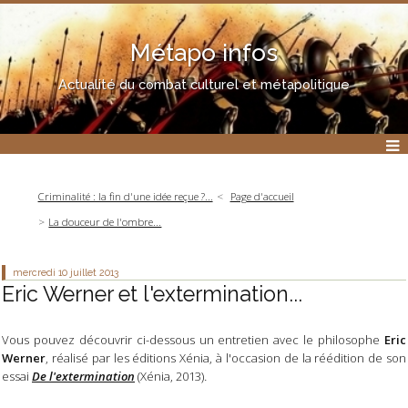
Métapo infos
Actualité du combat culturel et métapolitique
Criminalité : la fin d'une idée reçue ?...
Page d'accueil
La douceur de l'ombre...
mercredi 10
juillet 2013
Eric Werner et l'extermination...
Vous pouvez découvrir ci-dessous un entretien avec le philosophe
Eric
Werner
, réalisé par les éditions Xénia, à l'occasion de la réédition de son
.
essai
De l'extermination
(Xénia, 2013)