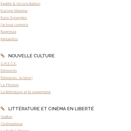
Egalité & réconciliation
Europe Maxima
Euro-Synergies
J'ai tout compris
Ragemag
Metainfos
NOUVELLE CULTURE
G.R.E.C.E.
Eléments
Eléments : le blog !
Le Photon
La littérature et le paganisme
LITTÉRATURE ET CINÉMA EN LIBERTÉ
Stalker
Cinématique
Le Petit Célinien