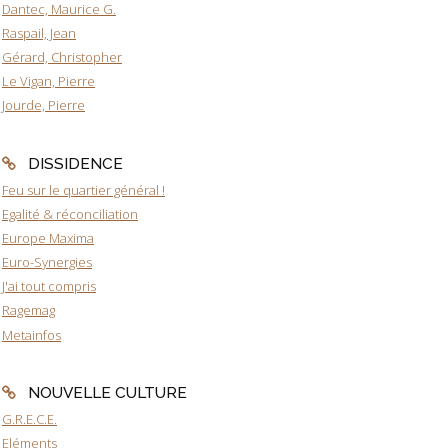
Dantec, Maurice G.
Raspail, Jean
Gérard, Christopher
Le Vigan, Pierre
Jourde, Pierre
DISSIDENCE
Feu sur le quartier général !
Egalité & réconciliation
Europe Maxima
Euro-Synergies
J'ai tout compris
Ragemag
Metainfos
NOUVELLE CULTURE
G.R.E.C.E.
Eléments