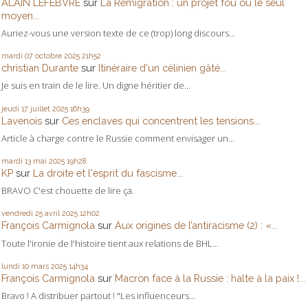
ALAIN LEFEBVRE
sur
La Remigration : un projet fou ou le seul
moyen...
Auriez-vous une version texte de ce (trop) long discours...
mardi 07
octobre 2025
21h52
christian Durante
sur
Itinéraire d'un célinien gâté...
Je suis en train de le lire. Un digne héritier de...
jeudi 17
juillet 2025
16h39
Lavenois
sur
Ces enclaves qui concentrent les tensions...
Article à charge contre le Russie comment envisager un...
mardi 13
mai 2025
19h28
KP
sur
La droite et l'esprit du fascisme...
BRAVO C'est chouette de lire ça.
vendredi 25
avril 2025
12h02
François Carmignola
sur
Aux origines de l’antiracisme (2) : «...
Toute l'ironie de l'histoire tient aux relations de BHL...
lundi 10
mars 2025
14h34
François Carmignola
sur
Macron face à la Russie : halte à la paix !...
Bravo ! A distribuer partout ! "Les influenceurs...