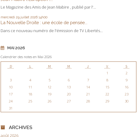
Le Magazine des Amis de Jean Mabire , publié par l'...
mercredi 29
juillet 2026
14h00
La Nouvelle Droite : une école de pensée...
Dans ce nouveau numéro de l'émission de TV Libertés...
MAI 2026
Calendrier des notes en Mai 2026
D
L
M
M
J
V
S
1
2
3
4
5
6
7
8
9
10
11
12
13
14
15
16
17
18
19
20
21
22
23
24
25
26
27
28
29
30
31
ARCHIVES
août 2026