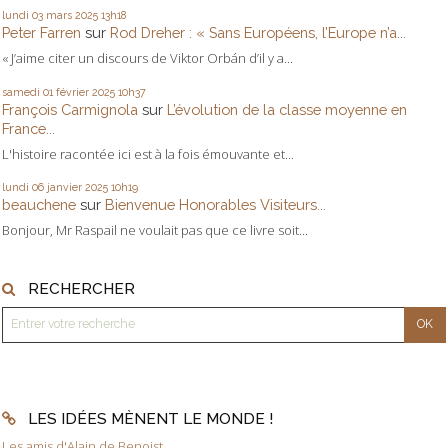
lundi 03
mars 2025
13h18
Peter Farren
sur
Rod Dreher : « Sans Européens, l’Europe n’a...
« J’aime citer un discours de Viktor Orbán d’il y a...
samedi 01
février 2025
10h37
François Carmignola
sur
L’évolution de la classe moyenne en
France...
L'histoire racontée ici est à la fois émouvante et...
lundi 06
janvier 2025
10h19
beauchene
sur
Bienvenue Honorables Visiteurs...
Bonjour, Mr Raspail ne voulait pas que ce livre soit...
RECHERCHER
LES IDÉES MÈNENT LE MONDE !
Les amis d'Alain de Benoist