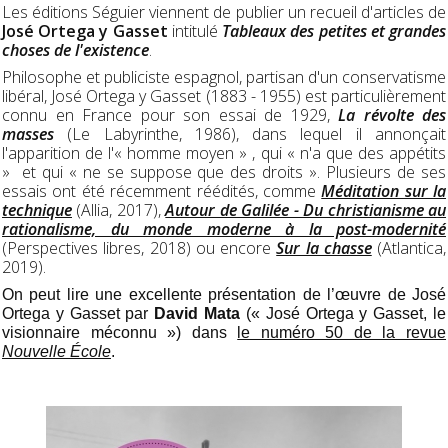
Les éditions Séguier viennent de publier un recueil d'articles de
José Ortega y Gasset
intitulé
Tableaux des petites et grandes
choses de l'existence
.
Philosophe et publiciste espagnol, partisan d'un conservatisme
libéral, José Ortega y Gasset (1883 - 1955) est particulièrement
connu en France pour son essai de 1929,
La révolte des
masses
(Le Labyrinthe, 1986), dans lequel il annonçait
l'apparition de l'« homme moyen » , qui « n'a que des appétits
» et qui « ne se suppose que des droits ». Plusieurs de ses
essais ont été récemment réédités, comme
Méditation sur la
technique
(Allia, 2017),
Autour de Galilée - Du christianisme au
rationalisme, du monde moderne à la post-modernité
(Perspectives libres, 2018) ou encore
Sur la chasse
(Atlantica,
2019).
On peut lire une excellente présentation de l’œuvre de José
Ortega y Gasset par
David Mata
(«
José Ortega y Gasset, le
visionnaire méconnu
») dans
le numéro 50 de la revue
Nouvelle École
.