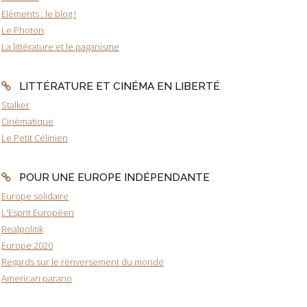
Eléments : le blog !
Le Photon
La littérature et le paganisme
LITTÉRATURE ET CINÉMA EN LIBERTÉ
Stalker
Cinématique
Le Petit Célinien
POUR UNE EUROPE INDÉPENDANTE
Europe solidaire
L'Esprit Européen
Realpolitik
Europe 2020
Regards sur le renversement du monde
American parano