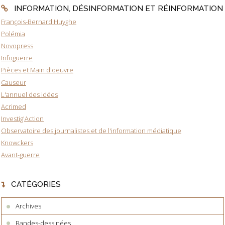
INFORMATION, DÉSINFORMATION ET RÉINFORMATION
François-Bernard Huyghe
Polémia
Novopress
Infoguerre
Pièces et Main d'oeuvre
Causeur
L'annuel des idées
Acrimed
Investig'Action
Observatoire des journalistes et de l'information médiatique
Knowckers
Avant-guerre
CATÉGORIES
Archives
Bandes-dessinées