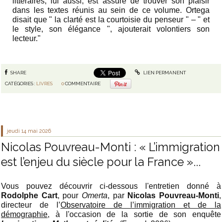
littéraires, lui aussi, est assuré de trouver son plaisir
dans les textes réunis au sein de ce volume. Ortega
disait que " la clarté est la courtoisie du penseur " – " et
le style, son élégance ", ajouterait volontiers son
lecteur."
SHARE
LIEN PERMANENT
CATÉGORIES :
LIVRES
0
COMMENTAIRE
jeudi 14
mai 2026
Nicolas Pouvreau-Monti : « L’immigration
est l’enjeu du siècle pour la France »...
Vous pouvez découvrir ci-dessous l'entretien donné à
Rodolphe Cart
, pour
Omerta
, par
Nicolas Pouvreau-Monti
,
directeur de l’
Observatoire de l’immigration et de la
démographie
, à l'occasion de la sortie de son enquête