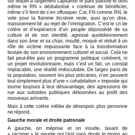
sur lequel a largement capitalisé le parti patriote et dont
même le RN « dédiabolisé » continue de bénéficier,
même s’il feint de s’en offusquer. Car, FN comme RN, le
vote pour la flamme tricolore reste, quoi qu’on dise,
massivement lié au rejet de l’immigration. C’est le cri de
colère et d’espérance d’un peuple dépossédé de sa
culture et de son identité, agressé quotidiennement
dans son âme et sa chair, insulté, moqué et réduit à un
rôle de victime impuissante face à la transformation
brutale de son environnement culturel et social. Cela ne
fait peut-être pas un programme politique cohérent, ni
un projet révolutionnaire, mais c’est un fait, un constat
implacable, une réalité indiscutable. De larges pans de
la population, souvent les plus précaires, n’en peuvent
tout simplement plus d’une « cohabitation » imposée qui
tourne toujours à leur désavantage, des agressions de
rue aux subsides publiques détournées au profit des
nouveaux arrivants.
Mais à cette colère mêlée de désespoir, plus personne
ne répond.
Gauche morale et droite patronale
A gauche, on méprise et on insulte, taxant de
« racisme » le peuple qui l’est sans doute le moins au