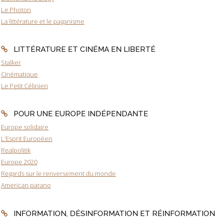
Le Photon
La littérature et le paganisme
LITTÉRATURE ET CINÉMA EN LIBERTÉ
Stalker
Cinématique
Le Petit Célinien
POUR UNE EUROPE INDÉPENDANTE
Europe solidaire
L'Esprit Européen
Realpolitik
Europe 2020
Regards sur le renversement du monde
American parano
INFORMATION, DÉSINFORMATION ET RÉINFORMATION