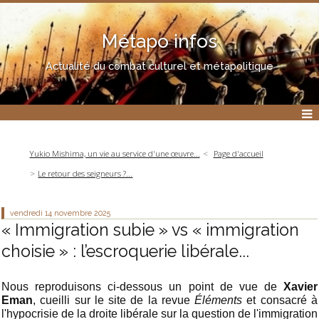
Métapo infos
Actualité du combat culturel et métapolitique
Yukio Mishima, un vie au service d'une œuvre...
Page d'accueil
Le retour des seigneurs ?...
vendredi 14
novembre 2025
« Immigration subie » vs « immigration
choisie » : l’escroquerie libérale...
Nous reproduisons ci-dessous un point de vue de
Xavier
Eman
, cueilli sur le site de la revue
Éléments
et consacré à
l'hypocrisie de la droite libérale sur la question de l'immigration