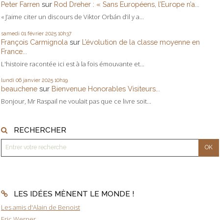
Peter Farren
sur
Rod Dreher : « Sans Européens, l’Europe n’a...
« J’aime citer un discours de Viktor Orbán d’il y a...
samedi 01
février 2025
10h37
François Carmignola
sur
L’évolution de la classe moyenne en
France...
L'histoire racontée ici est à la fois émouvante et...
lundi 06
janvier 2025
10h19
beauchene
sur
Bienvenue Honorables Visiteurs...
Bonjour, Mr Raspail ne voulait pas que ce livre soit...
RECHERCHER
LES IDÉES MÈNENT LE MONDE !
Les amis d'Alain de Benoist
Eric Werner