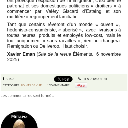
ont provoqué l’explosion de l’immigration, c’est bien le
patronat et ses domestiques politiciens « droitiers » à
commencer par Valéry Giscard d’Estaing et son
mortifère « regroupement familial».
Tant que certains rêveront d’un monde « ouvert »,
hédonisto-consumériste, « uberisé », avec livraisons à
toutes heures, produits et employés low-cost, mais le
tout uniquement « sans racailles », rien ne changera.
Remigration ou Deliveroo, il faut choisir.
Xavier Eman
(
Site de la revue
Éléments, 6 novembre
2025)
SHARE
LIEN PERMANENT
CATÉGORIES :
POINTS DE VUE
0
COMMENTAIRE
Les commentaires sont fermés.