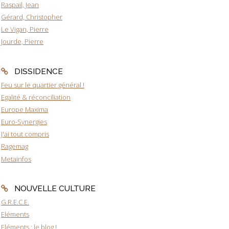
Raspail, Jean
Gérard, Christopher
Le Vigan, Pierre
Jourde, Pierre
DISSIDENCE
Feu sur le quartier général !
Egalité & réconciliation
Europe Maxima
Euro-Synergies
J'ai tout compris
Ragemag
Metainfos
NOUVELLE CULTURE
G.R.E.C.E.
Eléments
Eléments : le blog !