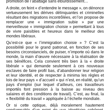
promotion de l’abattage sans étourdissement…
A droite, on feint « d’entendre le message », on dénonce
vertueusement les dérives délinquantes et criminelles
résultant des migrations incontrôlées, et l’on propose de
remplacer une « immigration subie » par une
merveilleuse « immigration choisie » permettant à tous
de vivre paisibles et heureux dans le meilleur des
mondes libéraux.
Qu’est-ce que « l’immigration choisie » ? C’est la
possibilité pour le grand patronat, en fonction de ses
besoins circonstanciels, de puiser, n’importe où dans le
monde, la main d’œuvre nécessaire à la réalisation de
ses bénéfices. Cela convient très bien à la « droite
libérale » qui demande seulement à ces nouveaux
esclaves de faire profil bas, d’abandonner leur religion
et leur identité, et de respecter à minima les règles et
lois de leur pays « d’accueil » qui n’est, en réalité, qu’un
pays d’emploi (sur lequel d’ailleurs, ces travailleurs
importés font pression à la baisse au niveau des
salaires et des conditions de travail). C’est, au final, la
« flexibilité du travail » appliquée à l’échelle mondiale.
Or si cette optique, déjà moralement hautement
condamnable d’un point de vue identitaire cohérent,