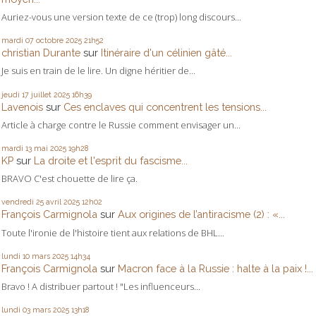
Auriez-vous une version texte de ce (trop) long discours...
mardi 07
octobre 2025
21h52
christian Durante
sur
Itinéraire d'un célinien gâté...
Je suis en train de le lire. Un digne héritier de...
jeudi 17
juillet 2025
16h39
Lavenois
sur
Ces enclaves qui concentrent les tensions...
Article à charge contre le Russie comment envisager un...
mardi 13
mai 2025
19h28
KP
sur
La droite et l'esprit du fascisme...
BRAVO C'est chouette de lire ça.
vendredi 25
avril 2025
12h02
François Carmignola
sur
Aux origines de l’antiracisme (2) : «...
Toute l'ironie de l'histoire tient aux relations de BHL...
lundi 10
mars 2025
14h34
François Carmignola
sur
Macron face à la Russie : halte à la paix !...
Bravo ! A distribuer partout ! "Les influenceurs...
lundi 03
mars 2025
13h18