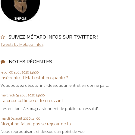
SUIVEZ MÉTAPO INFOS SUR TWITTER !
Tweets by Metapo_infos
NOTES RÉCENTES
jeudi 06
août 2026
14h00
Insécurité : l'Etat est-il coupable ?...
Vous pouvez découvrir ci-dessous un entretien donné par...
mercredi 05
août 2026
14h00
La croix celtique et le croissant...
Les éditions Ars magna viennent de publier un essai d'...
mardi 04
août 2026
14h00
Non, il ne fallait pas se réjouir de la...
Nous reproduisons ci-dessous un point de vue...