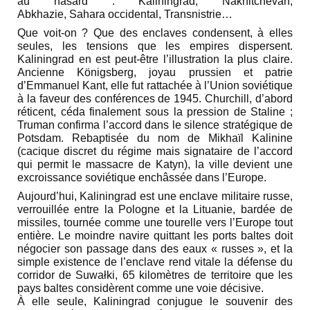
au hasard : Kaliningrad, Nakhitchevan,
Abkhazie, Sahara occidental, Transnistrie…
Que voit-on ? Que des enclaves condensent, à elles
seules, les tensions que les empires dispersent.
Kaliningrad en est peut-être l’illustration la plus claire.
Ancienne Königsberg, joyau prussien et patrie
d’Emmanuel Kant, elle fut rattachée à l’Union soviétique
à la faveur des conférences de 1945. Churchill, d’abord
réticent, céda finalement sous la pression de Staline ;
Truman confirma l’accord dans le silence stratégique de
Potsdam. Rebaptisée du nom de Mikhaïl Kalinine
(cacique discret du régime mais signataire de l’accord
qui permit le massacre de Katyn), la ville devient une
excroissance soviétique enchâssée dans l’Europe.
Aujourd’hui, Kaliningrad est une enclave militaire russe,
verrouillée entre la Pologne et la Lituanie, bardée de
missiles, tournée comme une tourelle vers l’Europe tout
entière. Le moindre navire quittant les ports baltes doit
négocier son passage dans des eaux « russes », et la
simple existence de l’enclave rend vitale la défense du
corridor de Suwałki, 65 kilomètres de territoire que les
pays baltes considèrent comme une voie décisive.
À elle seule, Kaliningrad conjugue le souvenir des