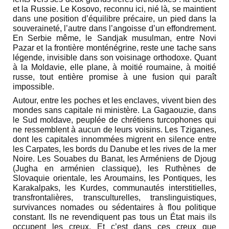
et la Russie. Le Kosovo, reconnu ici, nié là, se maintient
dans une position d’équilibre précaire, un pied dans la
souveraineté, l’autre dans l’angoisse d’un effondrement.
En Serbie même, le Sandjak musulman, entre Novi
Pazar et la frontière monténégrine, reste une tache sans
légende, invisible dans son voisinage orthodoxe. Quant
à la Moldavie, elle plane, à moitié roumaine, à moitié
russe, tout entière promise à une fusion qui paraît
impossible.
Autour, entre les poches et les enclaves, vivent bien des
mondes sans capitale ni ministère. La Gagaouzie, dans
le Sud moldave, peuplée de chrétiens turcophones qui
ne ressemblent à aucun de leurs voisins. Les Tziganes,
dont les capitales innommées migrent en silence entre
les Carpates, les bords du Danube et les rives de la mer
Noire. Les Souabes du Banat, les Arméniens de Djoug
(Jugha en arménien classique), les Ruthènes de
Slovaquie orientale, les Aroumains, les Pontiques, les
Karakalpaks, les Kurdes, communautés interstitielles,
transfrontalières, transculturelles, translinguistiques,
survivances nomades ou sédentaires à flou politique
constant. Ils ne revendiquent pas tous un État mais ils
occupent les creux. Et c’est dans ces creux que