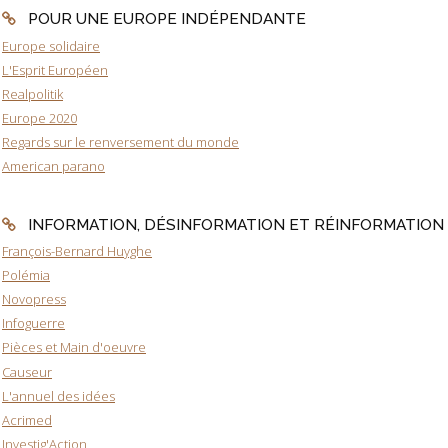
POUR UNE EUROPE INDÉPENDANTE
Europe solidaire
L'Esprit Européen
Realpolitik
Europe 2020
Regards sur le renversement du monde
American parano
INFORMATION, DÉSINFORMATION ET RÉINFORMATION
François-Bernard Huyghe
Polémia
Novopress
Infoguerre
Pièces et Main d'oeuvre
Causeur
L'annuel des idées
Acrimed
Investig'Action