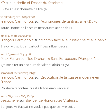
KP
sur
La droite et l'esprit du fascisme...
BRAVO C'est chouette de lire ça.
vendredi 25
avril 2025
12h02
François Carmignola
sur
Aux origines de l’antiracisme (2) : «...
Toute l'ironie de l'histoire tient aux relations de BHL...
lundi 10
mars 2025
14h34
François Carmignola
sur
Macron face à la Russie : halte à la paix !...
Bravo ! A distribuer partout ! "Les influenceurs...
lundi 03
mars 2025
13h18
Peter Farren
sur
Rod Dreher : « Sans Européens, l’Europe n’a...
« J’aime citer un discours de Viktor Orbán d’il y a...
samedi 01
février 2025
10h37
François Carmignola
sur
L’évolution de la classe moyenne en
France...
L'histoire racontée ici est à la fois émouvante et...
lundi 06
janvier 2025
10h19
beauchene
sur
Bienvenue Honorables Visiteurs...
Bonjour, Mr Raspail ne voulait pas que ce livre soit...