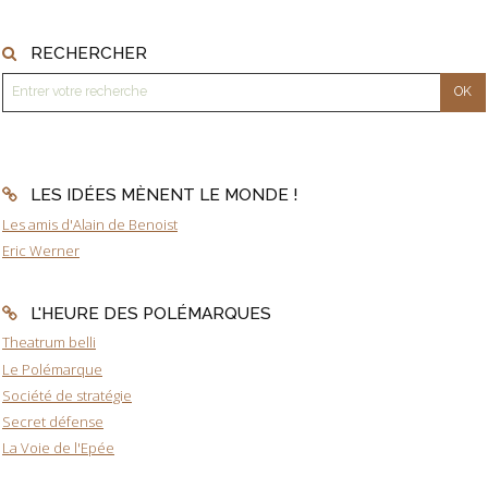
RECHERCHER
LES IDÉES MÈNENT LE MONDE !
Les amis d'Alain de Benoist
Eric Werner
L'HEURE DES POLÉMARQUES
Theatrum belli
Le Polémarque
Société de stratégie
Secret défense
La Voie de l'Epée