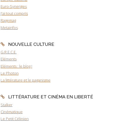
Euro-Synergies
J'ai tout compris
Ragemag
Metainfos
NOUVELLE CULTURE
G.R.E.C.E.
Eléments
Eléments : le blog !
Le Photon
La littérature et le paganisme
LITTÉRATURE ET CINÉMA EN LIBERTÉ
Stalker
Cinématique
Le Petit Célinien