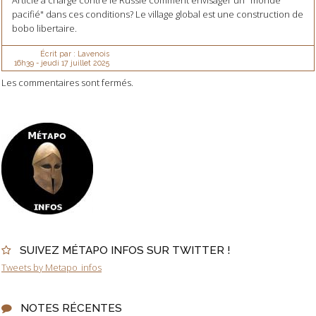
Article à charge contre le Russie comment envisager un "monde
pacifié" dans ces conditions? Le village global est une construction de
bobo libertaire.
Écrit par :
Lavenois
16h39
-
jeudi 17
juillet 2025
Les commentaires sont fermés.
SUIVEZ MÉTAPO INFOS SUR TWITTER !
Tweets by Metapo_infos
NOTES RÉCENTES