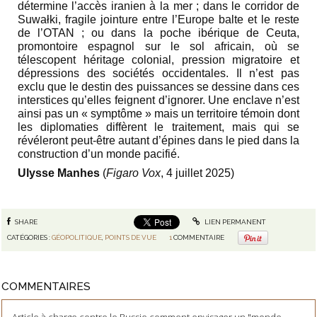
détermine l’accès iranien à la mer ; dans le corridor de
Suwałki, fragile jointure entre l’Europe balte et le reste
de l’OTAN ; ou dans la poche ibérique de Ceuta,
promontoire espagnol sur le sol africain, où se
télescopent héritage colonial, pression migratoire et
dépressions des sociétés occidentales. Il n’est pas
exclu que le destin des puissances se dessine dans ces
interstices qu’elles feignent d’ignorer. Une enclave n’est
ainsi pas un « symptôme » mais un territoire témoin dont
les diplomaties diffèrent le traitement, mais qui se
révéleront peut-être autant d’épines dans le pied dans la
construction d’un monde pacifié.
Ulysse Manhes
(
Figaro Vox
, 4 juillet 2025)
SHARE
LIEN PERMANENT
CATÉGORIES :
GÉOPOLITIQUE
,
POINTS DE VUE
1
COMMENTAIRE
COMMENTAIRES