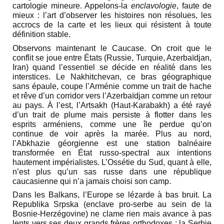
cartologie mineure. Appelons-la
enclavologie
, faute de
mieux : l’art d’observer les histoires non résolues, les
accrocs de la carte et les lieux qui résistent à toute
définition stable.
Observons maintenant le Caucase. On croit que le
conflit se joue entre États (Russie, Turquie, Azerbaïdjan,
Iran) quand l’essentiel se décide en réalité dans les
interstices. Le Nakhitchevan, ce bras géographique
sans épaule, coupe l’Arménie comme un trait de hache
et rêve d’un corridor vers l’Azerbaïdjan comme un retour
au pays. À l’est, l’Artsakh (Haut-Karabakh) a été rayé
d’un trait de plume mais persiste à flotter dans les
esprits arméniens, comme une île perdue qu’on
continue de voir après la marée. Plus au nord,
l’Abkhazie géorgienne est une station balnéaire
transformée en État russo-spectral aux intentions
hautement impérialistes. L’Ossétie du Sud, quant à elle,
n’est plus qu’un sas russe dans une république
caucasienne qui n’a jamais choisi son camp.
Dans les Balkans, l’Europe se lézarde à bas bruit. La
Republika Srpska (enclave pro-serbe au sein de la
Bosnie-Herzégovine) ne clame rien mais avance à pas
lents vers ses deux grands frères orthodoxes : la Serbie