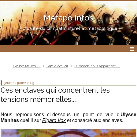
Métapo infos
Actualité du combat culturel et métapolitique
Bye bye Me Too ?...
Page d'accueil
Le monde nous appartient !...
jeudi 17
juillet 2025
Ces enclaves qui concentrent les
tensions mémorielles...
Nous reproduisons ci-dessous un point de vue d'
Ulysse
Manhes
cueilli sur
Figaro Vox
et consacré aux enclaves.