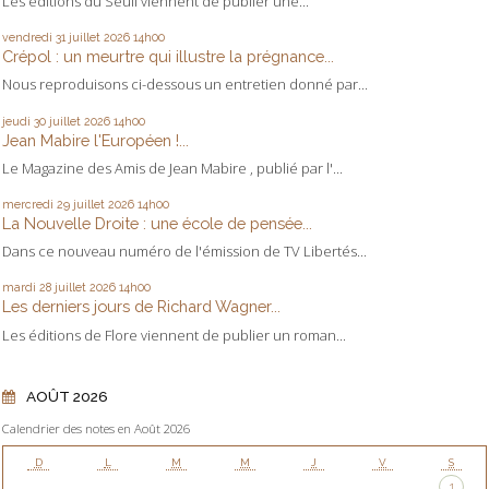
Les éditions du Seuil viennent de publier une...
vendredi 31
juillet 2026
14h00
Crépol : un meurtre qui illustre la prégnance...
Nous reproduisons ci-dessous un entretien donné par...
jeudi 30
juillet 2026
14h00
Jean Mabire l'Européen !...
Le Magazine des Amis de Jean Mabire , publié par l'...
mercredi 29
juillet 2026
14h00
La Nouvelle Droite : une école de pensée...
Dans ce nouveau numéro de l'émission de TV Libertés...
mardi 28
juillet 2026
14h00
Les derniers jours de Richard Wagner...
Les éditions de Flore viennent de publier un roman...
AOÛT 2026
Calendrier des notes en Août 2026
D
L
M
M
J
V
S
1