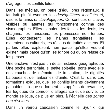
s’agrègent les conflits futurs.
Dans les médias, on parle d’équilibres régionaux. Il
faudrait plutôt évoquer les
déséquilibres localisés
et,
disons-le ainsi,
enclavologiques
. Ce sont ces enclaves
visibles ou latentes qui fonctionnent comme des
sismographes. Elles signalent les failles, les dénis, les
chagrins, les rancœurs, les promesses non tenues.
Elles condensent les haines frontalières, les
malentendus culturels, les résidus de traités anciens. Et
parfois elles explosent, non parce qu’elles veulent
exister, mais parce qu’on les ignore ou qu’on refuse de
les penser.
Une enclave n’est pas un détail historico-géographique.
Une poche territoriale, si petite soit-elle, porte avec elle
des couches de mémoire, de frustration, de dignités
bafouées et de fantasmes d’unité. C’est là, dans ces
formations exiguës, que les conflits latents deviennent
palpables. Là que se forment les appétits de revanche,
les logiques de corridor, d’allégeance et de survie. Le
monde se joue, de plus en plus, à l’échelle des
zones
non résolues
.
Dans un verrou caucasien comme le Syunik, qui