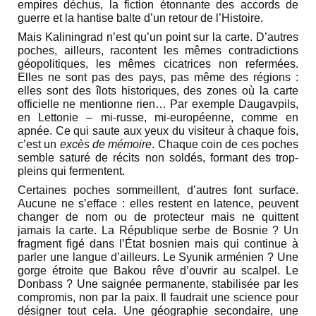
empires déchus, la fiction étonnante des accords de
guerre et la hantise balte d’un retour de l’Histoire.
Mais Kaliningrad n’est qu’un point sur la carte. D’autres
poches, ailleurs, racontent les mêmes contradictions
géopolitiques, les mêmes cicatrices non refermées.
Elles ne sont pas des pays, pas même des régions :
elles sont des îlots historiques, des zones où la carte
officielle ne mentionne rien… Par exemple Daugavpils,
en Lettonie – mi-russe, mi-européenne, comme en
apnée. Ce qui saute aux yeux du visiteur à chaque fois,
c’est un
excès de mémoire
. Chaque coin de ces poches
semble saturé de récits non soldés, formant des trop-
pleins qui fermentent.
Certaines poches sommeillent, d’autres font surface.
Aucune ne s’efface : elles restent en latence, peuvent
changer de nom ou de protecteur mais ne quittent
jamais la carte. La République serbe de Bosnie ? Un
fragment figé dans l’État bosnien mais qui continue à
parler une langue d’ailleurs. Le Syunik arménien ? Une
gorge étroite que Bakou rêve d’ouvrir au scalpel. Le
Donbass ? Une saignée permanente, stabilisée par les
compromis, non par la paix. Il faudrait une science pour
désigner tout cela. Une géographie secondaire, une