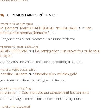
Toutes les archives
COMMENTAIRES RÉCENTS
mardi 21
juillet 2026
15h20
M. Bernard -Marie CHANTREAULT de GUILDARE
sur
Une
philosophie néoréactionnaire ?... :...
Bonjour Monsieur ou Madame, Y a t' il une infolettre...
vendredi 02
janvier 2026
10h36
ALAIN LEFEBVRE
sur
La Remigration : un projet fou ou le seul
moyen...
Auriez-vous une version texte de ce (trop) long discours...
mardi 07
octobre 2025
21h52
christian Durante
sur
Itinéraire d'un célinien gâté...
Je suis en train de le lire. Un digne héritier de...
jeudi 17
juillet 2025
16h39
Lavenois
sur
Ces enclaves qui concentrent les tensions...
Article à charge contre le Russie comment envisager un...
mardi 13
mai 2025
19h28