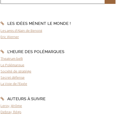
LES IDÉES MÈNENT LE MONDE !
Les amis d'Alain de Benoist
Eric Werner
L'HEURE DES POLÉMARQUES
Theatrum belli
Le Polémarque
Société de stratégie
Secret défense
La Voie de l'Epée
AUTEURS À SUIVRE
Leroy, Jérôme
Debray, Régis