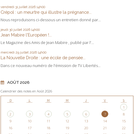
vendredi 31
juillet 2026
14h00
Crépol : un meurtre qui illustre la prégnance...
Nous reproduisons ci-dessous un entretien donné par...
jeudi 30
juillet 2026
14h00
Jean Mabire l'Européen !...
Le Magazine des Amis de Jean Mabire , publié par l'...
mercredi 29
juillet 2026
14h00
La Nouvelle Droite : une école de pensée...
Dans ce nouveau numéro de l'émission de TV Libertés...
AOÛT 2026
Calendrier des notes en Août 2026
D
L
M
M
J
V
S
1
2
3
4
5
6
7
8
9
10
11
12
13
14
15
16
17
18
19
20
21
22