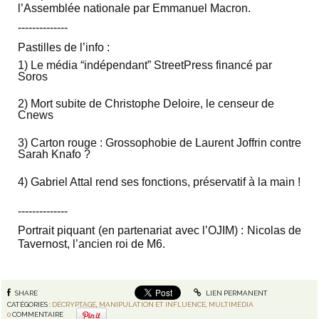
l’Assemblée nationale par Emmanuel Macron.
‐-‐-----------
Pastilles de l’info :
1)
Le média “indépendant” StreetPress financé par
Soros
2) Mort subite de Christophe Deloire, le censeur de
Cnews
3) Carton rouge : Grossophobie de Laurent Joffrin contre
Sarah Knafo ?
4) Gabriel Attal rend ses fonctions, préservatif à la main !
‐-‐-----------
Portrait piquant (en partenariat avec l’OJIM) :
Nicolas de
Tavernost, l’ancien roi de M6.
SHARE
LIEN PERMANENT
CATÉGORIES :
DÉCRYPTAGE
,
MANIPULATION ET INFLUENCE
,
MULTIMÉDIA
0
COMMENTAIRE