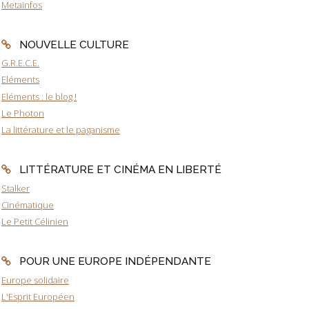
Metainfos
NOUVELLE CULTURE
G.R.E.C.E.
Eléments
Eléments : le blog !
Le Photon
La littérature et le paganisme
LITTÉRATURE ET CINÉMA EN LIBERTÉ
Stalker
Cinématique
Le Petit Célinien
POUR UNE EUROPE INDÉPENDANTE
Europe solidaire
L'Esprit Européen