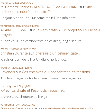
mardi 21
juillet 2026
15h20
M. Bernard -Marie CHANTREAULT de GUILDARE
sur
Une
philosophie néoréactionnaire ?... :...
Bonjour Monsieur ou Madame, Y a t' il une infolettre...
vendredi 02
janvier 2026
10h36
ALAIN LEFEBVRE
sur
La Remigration : un projet fou ou le seul
moyen...
Auriez-vous une version texte de ce (trop) long discours...
mardi 07
octobre 2025
21h52
christian Durante
sur
Itinéraire d'un célinien gâté...
Je suis en train de le lire. Un digne héritier de...
jeudi 17
juillet 2025
16h39
Lavenois
sur
Ces enclaves qui concentrent les tensions...
Article à charge contre le Russie comment envisager un...
mardi 13
mai 2025
19h28
KP
sur
La droite et l'esprit du fascisme...
BRAVO C'est chouette de lire ça.
vendredi 25
avril 2025
12h02
François Carmignola
sur
Aux origines de l’antiracisme (2) : «...