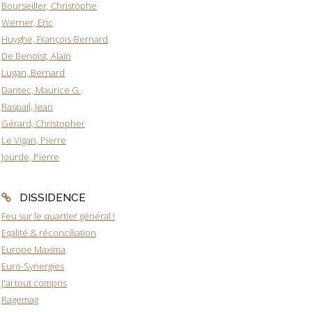
Bourseiller, Christophe
Werner, Eric
Huyghe, François-Bernard
De Benoist, Alain
Lugan, Bernard
Dantec, Maurice G.
Raspail, Jean
Gérard, Christopher
Le Vigan, Pierre
Jourde, Pierre
DISSIDENCE
Feu sur le quartier général !
Egalité & réconciliation
Europe Maxima
Euro-Synergies
J'ai tout compris
Ragemag