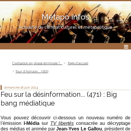
Métapo infos
Actualité du combat culturel et métapolitique
Civilisation en phase terminale ?...
Page d'accueil
Tour d'horizon... (265)
dimanche 16
juin 2024
Feu sur la désinformation... (471) : Big
bang médiatique
Vous pouvez découvrir ci-dessous un nouveau numéro de
l'émission
I-Média
sur
TV libertés
consacrée au décryptage
des médias et animée par
Jean-Yves Le Gallou
, président de