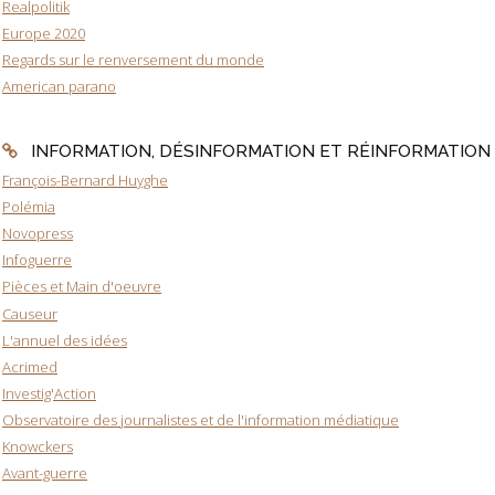
Realpolitik
Europe 2020
Regards sur le renversement du monde
American parano
INFORMATION, DÉSINFORMATION ET RÉINFORMATION
François-Bernard Huyghe
Polémia
Novopress
Infoguerre
Pièces et Main d'oeuvre
Causeur
L'annuel des idées
Acrimed
Investig'Action
Observatoire des journalistes et de l'information médiatique
Knowckers
Avant-guerre