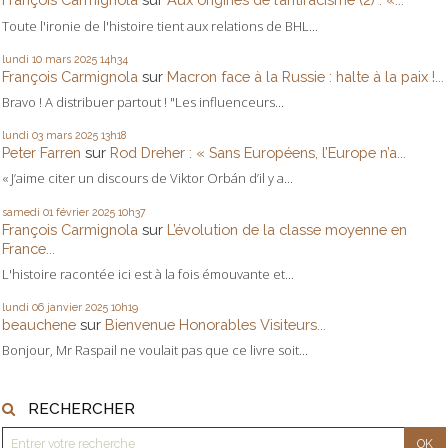
Toute l'ironie de l'histoire tient aux relations de BHL...
lundi 10
mars 2025
14h34
François Carmignola
sur
Macron face à la Russie : halte à la paix !...
Bravo ! A distribuer partout ! "Les influenceurs...
lundi 03
mars 2025
13h18
Peter Farren
sur
Rod Dreher : « Sans Européens, l’Europe n’a...
« J’aime citer un discours de Viktor Orbán d’il y a...
samedi 01
février 2025
10h37
François Carmignola
sur
L’évolution de la classe moyenne en
France...
L'histoire racontée ici est à la fois émouvante et...
lundi 06
janvier 2025
10h19
beauchene
sur
Bienvenue Honorables Visiteurs...
Bonjour, Mr Raspail ne voulait pas que ce livre soit...
RECHERCHER