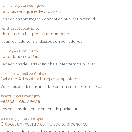
mercredi 05
août 2026
14h00
La croix celtique et le croissant...
Les éditions Ars magna viennent de publier un essai d'...
mardi 04
août 2026
14h00
Non, il ne fallait pas se réjouir de la...
Nous reproduisons ci-dessous un point de vue...
lundi 03
août 2026
14h00
La tentation de Paris...
Les éditions de Paris - Max Chaleil viennent de publier...
dimanche 02
août 2026
14h00
Gabriele Adinolfi : « L’utopie simpliste du...
Vous pouvez découvrir ci-dessous un entretien donné par...
samedi 01
août 2026
14h02
Pessoa : l’œuvre-vie...
Les éditions du Seuil viennent de publier une...
vendredi 31
juillet 2026
14h00
Crépol : un meurtre qui illustre la prégnance...
Nous reproduisons ci-dessous un entretien donné par...