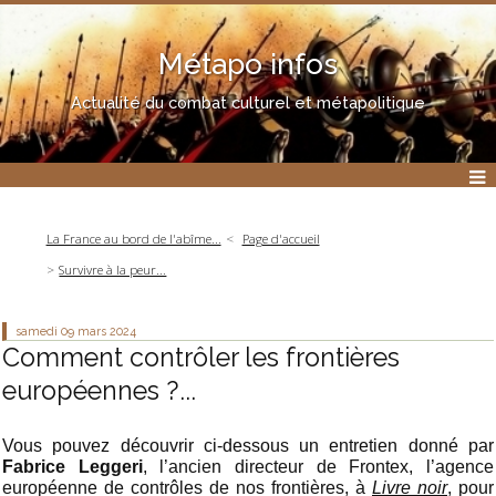
Métapo infos
Actualité du combat culturel et métapolitique
La France au bord de l'abîme...
Page d'accueil
Survivre à la peur...
samedi 09
mars 2024
Comment contrôler les frontières
européennes ?...
Vous pouvez découvrir ci-dessous un entretien donné par
Fabrice Leggeri
, l’ancien directeur de Frontex, l’agence
européenne de contrôles de nos frontières, à
Livre noir
, pour