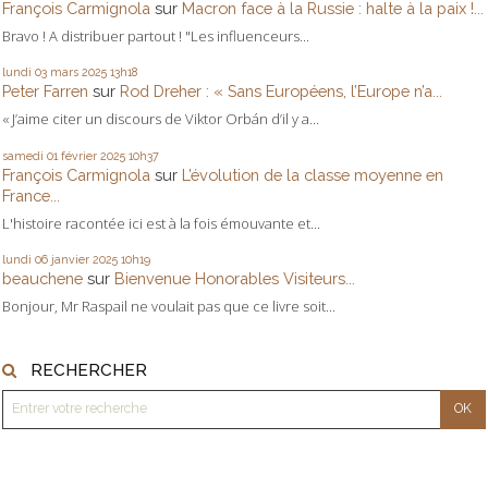
François Carmignola
sur
Macron face à la Russie : halte à la paix !...
Bravo ! A distribuer partout ! "Les influenceurs...
lundi 03
mars 2025
13h18
Peter Farren
sur
Rod Dreher : « Sans Européens, l’Europe n’a...
« J’aime citer un discours de Viktor Orbán d’il y a...
samedi 01
février 2025
10h37
François Carmignola
sur
L’évolution de la classe moyenne en
France...
L'histoire racontée ici est à la fois émouvante et...
lundi 06
janvier 2025
10h19
beauchene
sur
Bienvenue Honorables Visiteurs...
Bonjour, Mr Raspail ne voulait pas que ce livre soit...
RECHERCHER