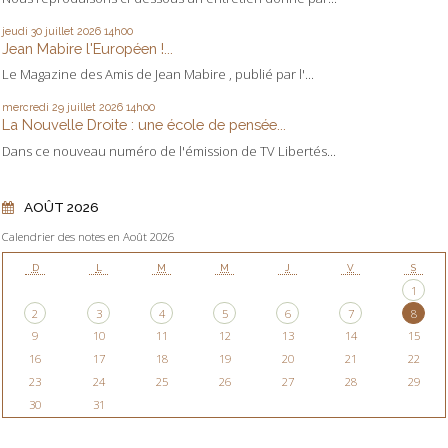
jeudi 30
juillet 2026
14h00
Jean Mabire l'Européen !...
Le Magazine des Amis de Jean Mabire , publié par l'...
mercredi 29
juillet 2026
14h00
La Nouvelle Droite : une école de pensée...
Dans ce nouveau numéro de l'émission de TV Libertés...
AOÛT 2026
Calendrier des notes en Août 2026
D
L
M
M
J
V
S
1
2
3
4
5
6
7
8
9
10
11
12
13
14
15
16
17
18
19
20
21
22
23
24
25
26
27
28
29
30
31