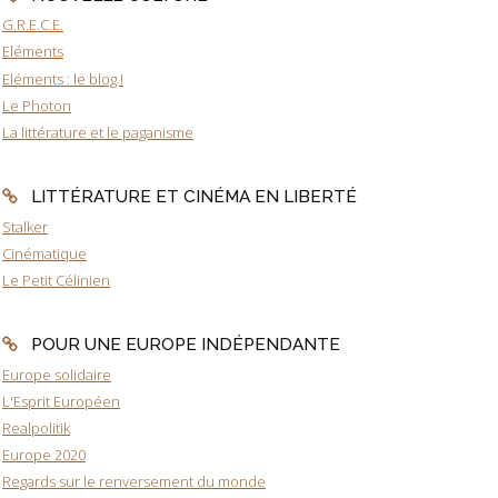
G.R.E.C.E.
Eléments
Eléments : le blog !
Le Photon
La littérature et le paganisme
LITTÉRATURE ET CINÉMA EN LIBERTÉ
Stalker
Cinématique
Le Petit Célinien
POUR UNE EUROPE INDÉPENDANTE
Europe solidaire
L'Esprit Européen
Realpolitik
Europe 2020
Regards sur le renversement du monde