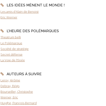
LES IDÉES MÈNENT LE MONDE !
Les amis d'Alain de Benoist
Eric Werner
L'HEURE DES POLÉMARQUES
Theatrum belli
Le Polémarque
Société de stratégie
Secret défense
La Voie de l'Epée
AUTEURS À SUIVRE
Leroy, Jérôme
Debray, Régis
Bourseiller, Christophe
Werner, Eric
Huyghe, François-Bernard