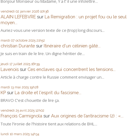
Bonjour Monsieur ou Madame, Y a t' il une infolettre...
vendredi 02
janvier 2026
10h36
ALAIN LEFEBVRE
sur
La Remigration : un projet fou ou le seul
moyen...
Auriez-vous une version texte de ce (trop) long discours...
mardi 07
octobre 2025
21h52
christian Durante
sur
Itinéraire d'un célinien gâté...
Je suis en train de le lire. Un digne héritier de...
jeudi 17
juillet 2025
16h39
Lavenois
sur
Ces enclaves qui concentrent les tensions...
Article à charge contre le Russie comment envisager un...
mardi 13
mai 2025
19h28
KP
sur
La droite et l'esprit du fascisme...
BRAVO C'est chouette de lire ça.
vendredi 25
avril 2025
12h02
François Carmignola
sur
Aux origines de l’antiracisme (2) : «...
Toute l'ironie de l'histoire tient aux relations de BHL...
lundi 10
mars 2025
14h34