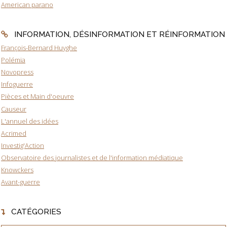
American parano
INFORMATION, DÉSINFORMATION ET RÉINFORMATION
François-Bernard Huyghe
Polémia
Novopress
Infoguerre
Pièces et Main d'oeuvre
Causeur
L'annuel des idées
Acrimed
Investig'Action
Observatoire des journalistes et de l'information médiatique
Knowckers
Avant-guerre
CATÉGORIES