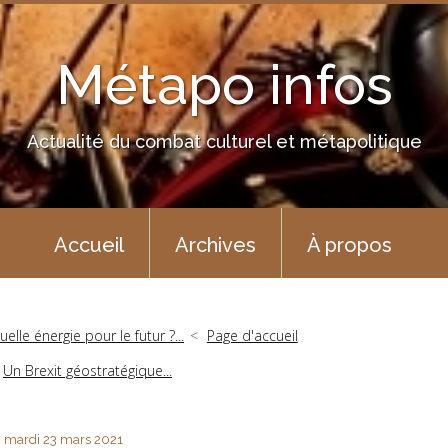
Métapo infos
Actualité du combat culturel et métapolitique
Accueil
Archives
À propos
uelle énergie pour le futur ?...
Page d'accueil
Un Brexit géostratégique...
mardi 23
mars 2021