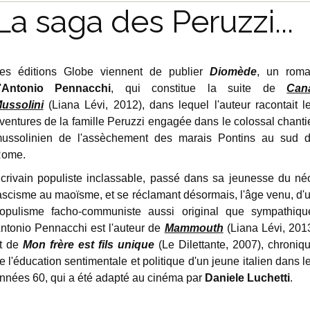
La saga des Peruzzi...
es éditions Globe viennent de publier
Diomède
, un rom
'
Antonio Pennacchi
, qui constitue la suite de
Can
ussolini
(Liana Lévi, 2012), dans lequel l'auteur racontait l
ventures de la famille Peruzzi engagée dans le colossal chanti
ussolinien de l'assèchement des marais Pontins au sud 
ome.
crivain populiste inclassable, passé dans sa jeunesse du né
ascisme au maoïsme, et se réclamant désormais, l'âge venu, d'
opulisme facho-communiste aussi original que sympathiqu
ntonio Pennacchi est l'auteur de
Mammouth
(Liana Lévi, 201
t de
Mon frère est fils unique
(Le Dilettante, 2007), chroniq
e l'éducation sentimentale et politique d'un jeune italien dans l
nnées 60, qui a été adapté au cinéma par
Daniele Luchetti
.