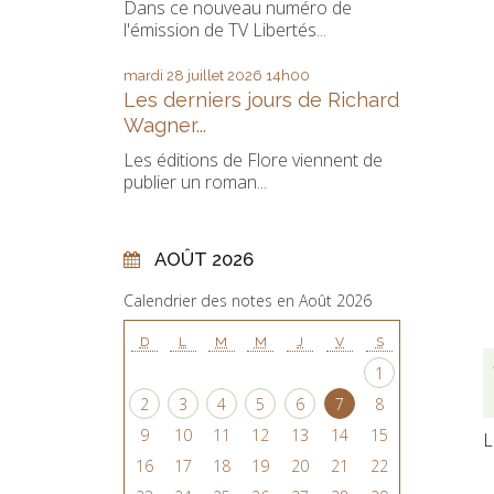
Dans ce nouveau numéro de
l'émission de TV Libertés...
mardi 28
juillet 2026
14h00
Les derniers jours de Richard
Wagner...
Les éditions de Flore viennent de
publier un roman...
AOÛT 2026
Calendrier des notes en Août 2026
D
L
M
M
J
V
S
1
2
3
4
5
6
7
8
9
10
11
12
13
14
15
L
16
17
18
19
20
21
22