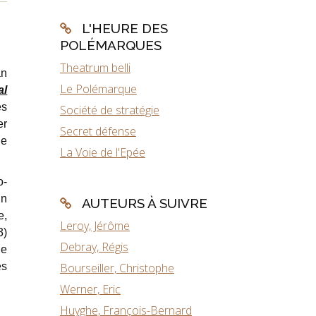
L'HEURE DES
POLÉMARQUES
Theatrum belli
an
Le Polémarque
al
es
Société de stratégie
er
Secret défense
de
La Voie de l'Epée
o-
un
AUTEURS À SUIVRE
e,
Leroy, Jérôme
3)
Debray, Régis
ue
es
Bourseiller, Christophe
Werner, Eric
Huyghe, François-Bernard