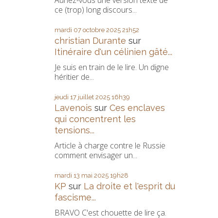
Auriez-vous une version texte de
ce (trop) long discours...
mardi 07
octobre 2025
21h52
christian Durante
sur
Itinéraire d'un célinien gâté...
Je suis en train de le lire. Un digne
héritier de...
jeudi 17
juillet 2025
16h39
Lavenois
sur
Ces enclaves
qui concentrent les
tensions...
Article à charge contre le Russie
comment envisager un...
mardi 13
mai 2025
19h28
KP
sur
La droite et l'esprit du
fascisme...
BRAVO C'est chouette de lire ça.