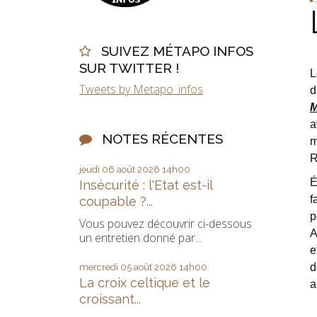
SUIVEZ MÉTAPO INFOS
SUR TWITTER !
L
Tweets by Metapo_infos
d
M
a
NOTES RÉCENTES
m
R
jeudi 06
août 2026
14h00
É
Insécurité : l'Etat est-il
f
coupable ?...
p
Vous pouvez découvrir ci-dessous
A
un entretien donné par...
e
d
mercredi 05
août 2026
14h00
La croix celtique et le
a
croissant...