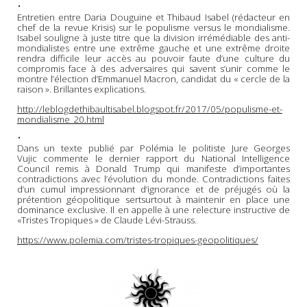
•
Entretien entre Daria Douguine et Thibaud Isabel (rédacteur en
chef de la revue Krisis) sur le populisme versus le mondialisme.
Isabel souligne à juste titre que la division irrémédiable des anti-
mondialistes entre une extrême gauche et une extrême droite
rendra difficile leur accès au pouvoir faute d’une culture du
compromis face à des adversaires qui savent s’unir comme le
montre l’élection d’Emmanuel Macron, candidat du « cercle de la
raison ». Brillantes explications.
http://leblogdethibaultisabel.blogspot.fr/2017/05/populisme-et-
mondialisme_20.html
•
Dans un texte publié par Polémia le politiste Jure Georges
Vujic commente le dernier rapport du National Intelligence
Council remis à Donald Trump qui manifeste d’importantes
contradictions avec l’évolution du monde. Contradictions faites
d’un cumul impressionnant d’ignorance et de préjugés où la
prétention géopolitique sertsurtout à maintenir en place une
dominance exclusive. Il en appelle à une relecture instructive de
«Tristes Tropiques » de Claude Lévi-Strauss.
https://www.polemia.com/tristes-tropiques-geopolitiques/