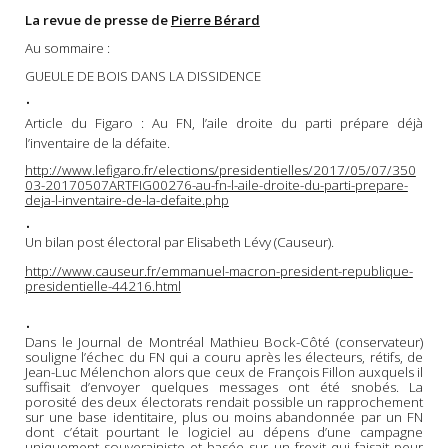
La revue de presse de
Pierre Bérard
Au sommaire :
GUEULE DE BOIS DANS LA DISSIDENCE
•
Article du Figaro : Au FN, l’aile droite du parti prépare déjà
l’inventaire de la défaite.
http://www.lefigaro.fr/elections/presidentielles/2017/05/07/350
03-20170507ARTFIG00276-au-fn-l-aile-droite-du-parti-prepare-
deja-l-inventaire-de-la-defaite.php
•
Un bilan post électoral par Elisabeth Lévy (Causeur).
http://www.causeur.fr/emmanuel-macron-president-republique-
presidentielle-44216.html
•
Dans le Journal de Montréal Mathieu Bock-Côté (conservateur)
souligne l’échec du FN qui a couru après les électeurs, rétifs, de
Jean-Luc Mélenchon alors que ceux de François Fillon auxquels il
suffisait d’envoyer quelques messages ont été snobés. La
porosité des deux électorats rendait possible un rapprochement
sur une base identitaire, plus ou moins abandonnée par un FN
dont c’était pourtant le logiciel au dépens d’une campagne
uniquement souverainiste et basée sur un frexit qui faisait peur