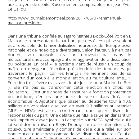
aux citoyens de droite. Raisonnement comparable chez Jean-Yves
Le Gallou.
http://www.journaldemontreal.com/2017/05/07/emmanuel-
macron-president
•
Dans une tribune confiée au Figaro Mathieu Bock-Côté voit en E
Macron le représentant du parti unique des élites qui se veulent
éclairées, celui de la mondialisation heureuse, de l’Europe post-
nationale et de l’idéologie diversitaire. Selon l'auteur, à n’en pas
douter, son pouvoir sera un nouveau pas dans le
multiculturalisme accompagnant une aggravation de la dissolution
du politique. En bref « le système vient de réussir un coup de
maître en dégageant l’élection présidentielle des tendances qui
traversent le pays… Car les Français ne viennent pas de se
convertir d’un coup à la mondialisation, au multiculturalisme... ».
Entretien très sévère mais sans doute justifié pour Marine Le Pen
(« Elle n’a pas su transformer cette élection en choix de
civilisation… C’est une chose de restaurer la fonction protectrice
du politique, c’en est une autre de verser dans l’irréalisme
économique »). Ajoutons que passer au deuxième tour à 10,6
millions de voix alors que l’on en avait 9,3 millions au premier
(MLP + NDA) est assez consternant quoi qu’en disent les
responsables du parti. Une défaite que MLP a salué en dansant un
rock impétueux avec Jean-Lin Lacapelle sur YMCA, symbole qui à
lui seul donne raison à Régis Debray sur notre aliénation à la
sous-culture américaine y compris de celle qui a rallié sur son
nom tout ce que le pays compte de soi-disant identitaires. Celui-ci
vient de publier « Civilisation. Comment nous sommes devenus