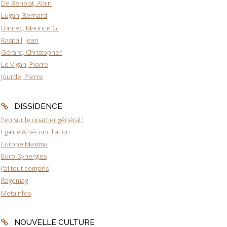
De Benoist, Alain
Lugan, Bernard
Dantec, Maurice G.
Raspail, Jean
Gérard, Christopher
Le Vigan, Pierre
Jourde, Pierre
DISSIDENCE
Feu sur le quartier général !
Egalité & réconciliation
Europe Maxima
Euro-Synergies
J'ai tout compris
Ragemag
Metainfos
NOUVELLE CULTURE