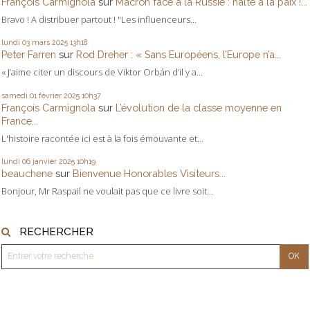
François Carmignola
sur
Macron face à la Russie : halte à la paix !...
Bravo ! A distribuer partout ! "Les influenceurs...
lundi 03
mars 2025
13h18
Peter Farren
sur
Rod Dreher : « Sans Européens, l’Europe n’a...
« J’aime citer un discours de Viktor Orbán d’il y a...
samedi 01
février 2025
10h37
François Carmignola
sur
L’évolution de la classe moyenne en
France...
L'histoire racontée ici est à la fois émouvante et...
lundi 06
janvier 2025
10h19
beauchene
sur
Bienvenue Honorables Visiteurs...
Bonjour, Mr Raspail ne voulait pas que ce livre soit...
RECHERCHER