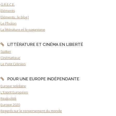
G.R.E.C.E.
Eléments
Eléments : le blog !
Le Photon
La littérature et le paganisme
LITTÉRATURE ET CINÉMA EN LIBERTÉ
Stalker
Cinématique
Le Petit Célinien
POUR UNE EUROPE INDÉPENDANTE
Europe solidaire
L'Esprit Européen
Realpolitik
Europe 2020
Regards sur le renversement du monde