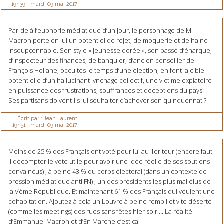
19h39
-
mardi 09
mai 2017
Par-delà l’euphorie médiatique d’un jour, le personnage de M.
Macron porte en lui un potentiel de rejet, de moquerie et de haine
insoupçonnable. Son style « jeunesse dorée », son passé d’énarque,
d’inspecteur des finances, de banquier, d’ancien conseiller de
François Hollane, occultés le temps d’une élection, en font la cible
potentielle d’un hallucinant lynchage collectif, une victime expiatoire
en puissance des frustrations, souffrances et déceptions du pays.
Ses partisans doivent-ils lui souhaiter d’achever son quinquennat ?
Écrit par :
Jean Laurent
19h51
-
mardi 09
mai 2017
Moins de 25 % des Français ont voté pour lui au 1er tour (encore faut-
il décompter le vote utile pour avoir une idée réelle de ses soutiens
convaincus) ; à peine 43 % du corps électoral (dans un contexte de
pression médiatique anti FN) ; un des présidents les plus mal élus de
la Vème République. Et maintenant 61 % des Français qui veulent une
cohabitation. Ajoutez à cela un Louvre à peine rempli et vite déserté
(comme les meetings) des rues sans fêtes hier soir…. La réalité
d’Emmanuel Macron et d’En Marche c’est ça.