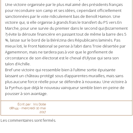
Une victoire organisée par le plus mal aimé des présidents français
pour reconduire son camp et ses idées, cependant officiellement
sanctionnées par le vote ridiculement bas de Benoît Hamon. Une
victoire qui, si elle organise à grands frais le transfert du PS vers En
Marche, pour une survie du premier dans le second qui (bizarrement
?) évite la déroute financière en passant tout de même la barre des 5
%, laisse sur le bord de la Bérézina des Républicains laminés. Pas
mieux loti, le Front National se pense à l’abri dans Troie désertée par
Agamemnon, mais ne tardera pas à voir que le gonflement de
circonstance de son électorat est le cheval d’Ulysse qui sera son
talon d’Achille.
Bref une victoire qui ressemble bien à l’ultime sortie épuisante
laissant un château protégé sous d’apparentes murailles, mais sans
plus aucune force réelle pour se défendre à nouveau. Une victoire à
la Pyrrhus que déjà le nouveau vainqueur semble bien en peine de
pousser à son avantage.
Écrit par :
Iris Dolle
08h44
-
mercredi 10
mai
2017
Les commentaires sont fermés.