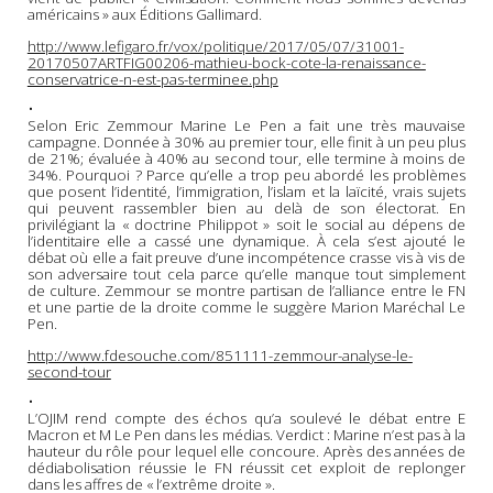
américains » aux Éditions Gallimard.
http://www.lefigaro.fr/vox/politique/2017/05/07/31001-
20170507ARTFIG00206-mathieu-bock-cote-la-renaissance-
conservatrice-n-est-pas-terminee.php
•
Selon Eric Zemmour Marine Le Pen a fait une très mauvaise
campagne. Donnée à 30% au premier tour, elle finit à un peu plus
de 21%; évaluée à 40% au second tour, elle termine à moins de
34%. Pourquoi ? Parce qu’elle a trop peu abordé les problèmes
que posent l’identité, l’immigration, l’islam et la laïcité, vrais sujets
qui peuvent rassembler bien au delà de son électorat. En
privilégiant la « doctrine Philippot » soit le social au dépens de
l’identitaire elle a cassé une dynamique. À cela s’est ajouté le
débat où elle a fait preuve d’une incompétence crasse vis à vis de
son adversaire tout cela parce qu’elle manque tout simplement
de culture. Zemmour se montre partisan de l’alliance entre le FN
et une partie de la droite comme le suggère Marion Maréchal Le
Pen.
http://www.fdesouche.com/851111-zemmour-analyse-le-
second-tour
•
L’OJIM rend compte des échos qu’a soulevé le débat entre E
Macron et M Le Pen dans les médias. Verdict : Marine n’est pas à la
hauteur du rôle pour lequel elle concoure. Après des années de
dédiabolisation réussie le FN réussit cet exploit de replonger
dans les affres de « l’extrême droite ».