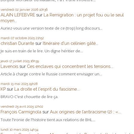
vendredi 02
janvier 2026
10h36
ALAIN LEFEBVRE
sur
La Remigration : un projet fou ou le seul
moyen...
Auriez-vous une version texte de ce (trop) long discours...
mardi 07
octobre 2025
21h52
christian Durante
sur
Itinéraire d'un célinien gâté...
Je suis en train de le lire. Un digne héritier de...
jeudi 17
juillet 2025
16h39
Lavenois
sur
Ces enclaves qui concentrent les tensions...
Article à charge contre le Russie comment envisager un...
mardi 13
mai 2025
19h28
KP
sur
La droite et l'esprit du fascisme...
BRAVO C'est chouette de lire ça.
vendredi 25
avril 2025
12h02
François Carmignola
sur
Aux origines de l’antiracisme (2) : «...
Toute l'ironie de l'histoire tient aux relations de BHL...
lundi 10
mars 2025
14h34