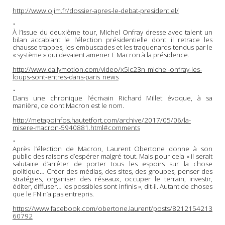
http://www.ojim.fr/dossier-apres-le-debat-presidentiel/
•
À l’issue du deuxième tour, Michel Onfray dresse avec talent un
bilan accablant le l’élection présidentielle dont il retrace les
chausse trappes, les embuscades et les traquenards tendus par le
« système » qui devaient amener E Macron à la présidence.
http://www.dailymotion.com/video/x5lc23n_michel-onfray-les-
loups-sont-entres-dans-paris_news
•
Dans une chronique l’écrivain Richard Millet évoque, à sa
manière, ce dont Macron est le nom.
http://metapoinfos.hautetfort.com/archive/2017/05/06/la-
misere-macron-5940881.html#comments
•
Après l’élection de Macron, Laurent Obertone donne à son
public des raisons d’espérer malgré tout. Mais pour cela « il serait
salutaire d’arrêter de porter tous les espoirs sur la chose
politique… Créer des médias, des sites, des groupes, penser des
stratégies, organiser des réseaux, occuper le terrain, investir,
éditer, diffuser… les possibles sont infinis », dit-il. Autant de choses
que le FN n’a pas entrepris.
https://www.facebook.com/obertone.laurent/posts/8212154213
60792