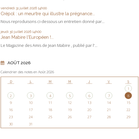
vendredi 31
juillet 2026
14h00
Crépol : un meurtre qui illustre la prégnance...
Nous reproduisons ci-dessous un entretien donné par...
jeudi 30
juillet 2026
14h00
Jean Mabire l'Européen !...
Le Magazine des Amis de Jean Mabire , publié par l'...
AOÛT 2026
Calendrier des notes en Août 2026
D
L
M
M
J
V
S
1
2
3
4
5
6
7
8
9
10
11
12
13
14
15
16
17
18
19
20
21
22
23
24
25
26
27
28
29
30
31