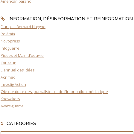
American parano
INFORMATION, DÉSINFORMATION ET RÉINFORMATION
François-Bernard Huyghe
Polémia
Novopress
Infoguerre
Pièces et Main d'oeuvre
Causeur
L'annuel des idées
Acrimed
Investig'Action
Observatoire des journalistes et de l'information médiatique
Knowckers
Avant-guerre
CATÉGORIES