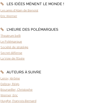
LES IDÉES MÈNENT LE MONDE !
Les amis d'Alain de Benoist
Eric Werner
L'HEURE DES POLÉMARQUES
Theatrum belli
Le Polémarque
Société de stratégie
Secret défense
La Voie de l'Epée
AUTEURS À SUIVRE
Leroy, Jérôme
Debray, Régis
Bourseiller, Christophe
Werner, Eric
Huyghe, François-Bernard