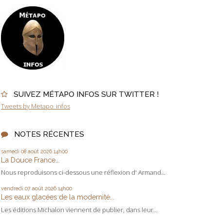
SUIVEZ MÉTAPO INFOS SUR TWITTER !
Tweets by Metapo_infos
NOTES RÉCENTES
samedi 08
août 2026
14h00
La Douce France...
Nous reproduisons ci-dessous une réflexion d' Armand...
vendredi 07
août 2026
14h00
Les eaux glacées de la modernité...
Les éditions Michalon viennent de publier, dans leur...