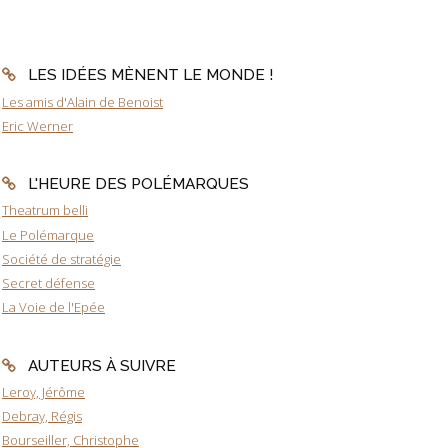
LES IDÉES MÈNENT LE MONDE !
Les amis d'Alain de Benoist
Eric Werner
L'HEURE DES POLÉMARQUES
Theatrum belli
Le Polémarque
Société de stratégie
Secret défense
La Voie de l'Epée
AUTEURS À SUIVRE
Leroy, Jérôme
Debray, Régis
Bourseiller, Christophe