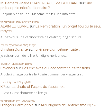
M. Bernard -Marie CHANTREAULT de GUILDARE
sur
Une
philosophie néoréactionnaire ?... :...
Bonjour Monsieur ou Madame, Y a t' il une infolettre...
vendredi 02
janvier 2026
10h36
ALAIN LEFEBVRE
sur
La Remigration : un projet fou ou le seul
moyen...
Auriez-vous une version texte de ce (trop) long discours...
mardi 07
octobre 2025
21h52
christian Durante
sur
Itinéraire d'un célinien gâté...
Je suis en train de le lire. Un digne héritier de...
jeudi 17
juillet 2025
16h39
Lavenois
sur
Ces enclaves qui concentrent les tensions...
Article à charge contre le Russie comment envisager un...
mardi 13
mai 2025
19h28
KP
sur
La droite et l'esprit du fascisme...
BRAVO C'est chouette de lire ça.
vendredi 25
avril 2025
12h02
François Carmignola
sur
Aux origines de l’antiracisme (2) : «...