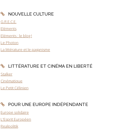
NOUVELLE CULTURE
G.R.E.C.E.
Eléments
Eléments : le blog !
Le Photon
La littérature et le paganisme
LITTÉRATURE ET CINÉMA EN LIBERTÉ
Stalker
Cinématique
Le Petit Célinien
POUR UNE EUROPE INDÉPENDANTE
Europe solidaire
L'Esprit Européen
Realpolitik