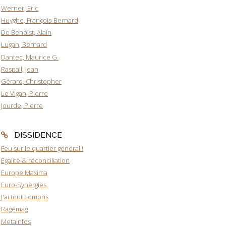
Werner, Eric
Huyghe, François-Bernard
De Benoist, Alain
Lugan, Bernard
Dantec, Maurice G.
Raspail, Jean
Gérard, Christopher
Le Vigan, Pierre
Jourde, Pierre
DISSIDENCE
Feu sur le quartier général !
Egalité & réconciliation
Europe Maxima
Euro-Synergies
J'ai tout compris
Ragemag
Metainfos