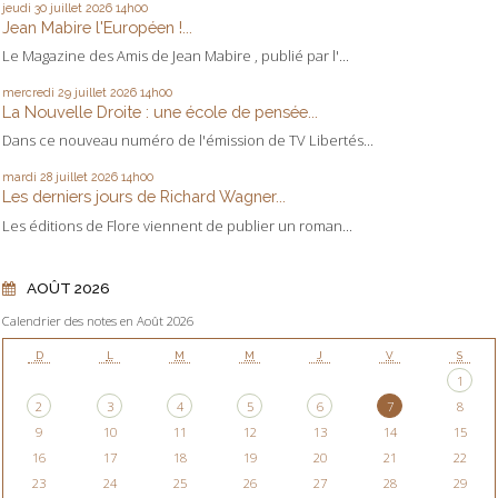
jeudi 30
juillet 2026
14h00
Jean Mabire l'Européen !...
Le Magazine des Amis de Jean Mabire , publié par l'...
mercredi 29
juillet 2026
14h00
La Nouvelle Droite : une école de pensée...
Dans ce nouveau numéro de l'émission de TV Libertés...
mardi 28
juillet 2026
14h00
Les derniers jours de Richard Wagner...
Les éditions de Flore viennent de publier un roman...
AOÛT 2026
Calendrier des notes en Août 2026
D
L
M
M
J
V
S
1
2
3
4
5
6
7
8
9
10
11
12
13
14
15
16
17
18
19
20
21
22
23
24
25
26
27
28
29