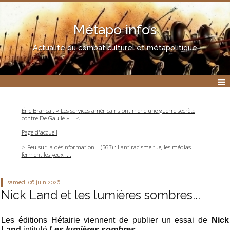
Métapo infos
Actualité du combat culturel et métapolitique
Éric Branca : « Les services américains ont mené une guerre secrète
contre De Gaulle »...
Page d'accueil
Feu sur la désinformation... (563) : l'antiracisme tue, les médias
ferment les yeux !...
samedi 06
juin 2026
Nick Land et les lumières sombres...
Les éditions Hétairie viennent de publier un essai de
Nick
Land
intitulé
Les lumières sombres
.