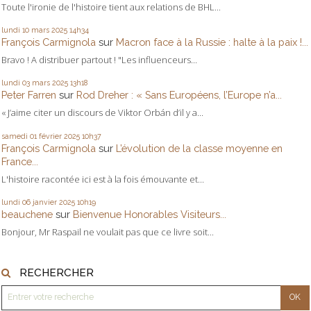
Toute l'ironie de l'histoire tient aux relations de BHL...
lundi 10
mars 2025
14h34
François Carmignola
sur
Macron face à la Russie : halte à la paix !...
Bravo ! A distribuer partout ! "Les influenceurs...
lundi 03
mars 2025
13h18
Peter Farren
sur
Rod Dreher : « Sans Européens, l’Europe n’a...
« J’aime citer un discours de Viktor Orbán d’il y a...
samedi 01
février 2025
10h37
François Carmignola
sur
L’évolution de la classe moyenne en
France...
L'histoire racontée ici est à la fois émouvante et...
lundi 06
janvier 2025
10h19
beauchene
sur
Bienvenue Honorables Visiteurs...
Bonjour, Mr Raspail ne voulait pas que ce livre soit...
RECHERCHER