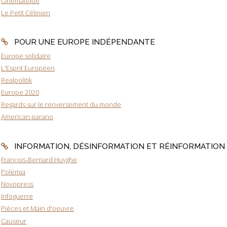
Cinématique
Le Petit Célinien
POUR UNE EUROPE INDÉPENDANTE
Europe solidaire
L'Esprit Européen
Realpolitik
Europe 2020
Regards sur le renversement du monde
American parano
INFORMATION, DÉSINFORMATION ET RÉINFORMATION
François-Bernard Huyghe
Polémia
Novopress
Infoguerre
Pièces et Main d'oeuvre
Causeur