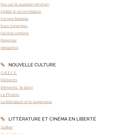
Feu sur le quartier général !
Egalité & réconciliation
Europe Maxima
Euro-Synergies
J'ai tout compris
Ragemag
Metainfos
NOUVELLE CULTURE
G.R.E.C.E.
Eléments
Eléments : le blog !
Le Photon
La littérature et le paganisme
LITTÉRATURE ET CINÉMA EN LIBERTÉ
Stalker