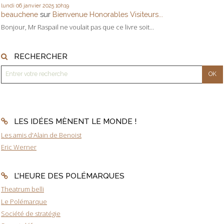
lundi 06
janvier 2025
10h19
beauchene
sur
Bienvenue Honorables Visiteurs...
Bonjour, Mr Raspail ne voulait pas que ce livre soit...
RECHERCHER
LES IDÉES MÈNENT LE MONDE !
Les amis d'Alain de Benoist
Eric Werner
L'HEURE DES POLÉMARQUES
Theatrum belli
Le Polémarque
Société de stratégie