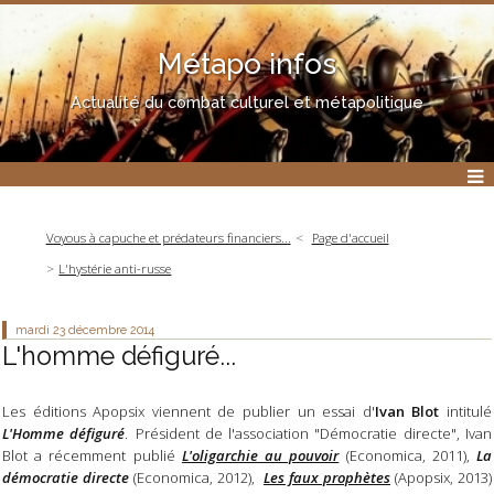
Métapo infos
Actualité du combat culturel et métapolitique
Voyous à capuche et prédateurs financiers...
Page d'accueil
L'hystérie anti-russe
mardi 23
décembre 2014
L'homme défiguré...
Les éditions Apopsix viennent de publier un essai d'
Ivan Blot
intitulé
L'Homme défiguré
.
Président de l'association "Démocratie directe", Ivan
Blot a récemment publié
L'oligarchie au pouvoir
(Economica, 2011),
La
démocratie directe
(Economica, 2012),
Les faux prophètes
(Apopsix, 2013)