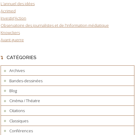
L'annuel des idées
Acrimed
Investig'Action
Observatoire des journalistes et de l'information médiatique
Knowckers
Avant-guerre
CATÉGORIES
Archives
Bandes-dessinées
Blog
Cinéma / Théatre
Citations
Classiques
Conférences