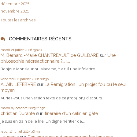
décembre 2025
novembre 2025
Toutes les archives
COMMENTAIRES RÉCENTS
mardi 21
juillet 2026
15h20
M. Bernard -Marie CHANTREAULT de GUILDARE
sur
Une
philosophie néoréactionnaire ?... :...
Bonjour Monsieur ou Madame, Y a t' il une infolettre...
vendredi 02
janvier 2026
10h36
ALAIN LEFEBVRE
sur
La Remigration : un projet fou ou le seul
moyen...
Auriez-vous une version texte de ce (trop) long discours...
mardi 07
octobre 2025
21h52
christian Durante
sur
Itinéraire d'un célinien gâté...
Je suis en train de le lire. Un digne héritier de...
jeudi 17
juillet 2025
16h39
Lavenois
sur
Ces enclaves qui concentrent les tensions...