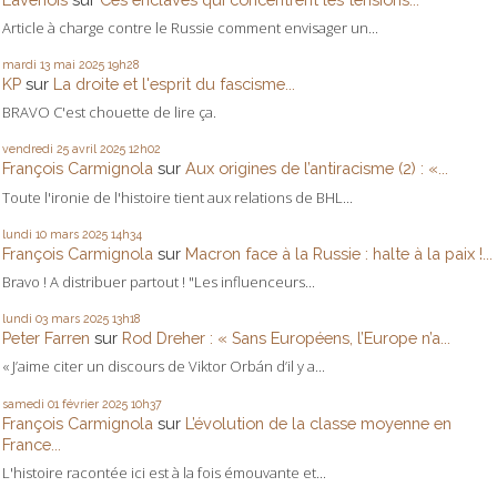
Article à charge contre le Russie comment envisager un...
mardi 13
mai 2025
19h28
KP
sur
La droite et l'esprit du fascisme...
BRAVO C'est chouette de lire ça.
vendredi 25
avril 2025
12h02
François Carmignola
sur
Aux origines de l’antiracisme (2) : «...
Toute l'ironie de l'histoire tient aux relations de BHL...
lundi 10
mars 2025
14h34
François Carmignola
sur
Macron face à la Russie : halte à la paix !...
Bravo ! A distribuer partout ! "Les influenceurs...
lundi 03
mars 2025
13h18
Peter Farren
sur
Rod Dreher : « Sans Européens, l’Europe n’a...
« J’aime citer un discours de Viktor Orbán d’il y a...
samedi 01
février 2025
10h37
François Carmignola
sur
L’évolution de la classe moyenne en
France...
L'histoire racontée ici est à la fois émouvante et...