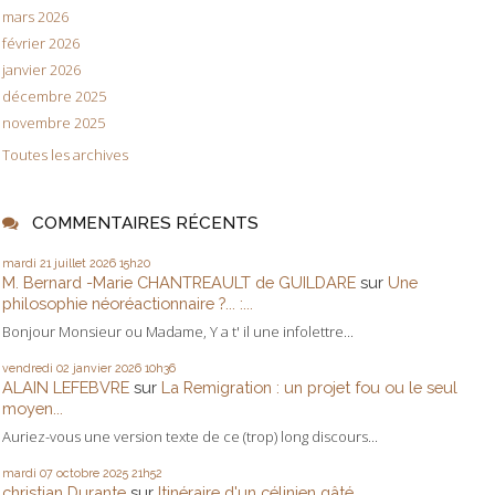
mars 2026
février 2026
janvier 2026
décembre 2025
novembre 2025
Toutes les archives
COMMENTAIRES RÉCENTS
mardi 21
juillet 2026
15h20
M. Bernard -Marie CHANTREAULT de GUILDARE
sur
Une
philosophie néoréactionnaire ?... :...
Bonjour Monsieur ou Madame, Y a t' il une infolettre...
vendredi 02
janvier 2026
10h36
ALAIN LEFEBVRE
sur
La Remigration : un projet fou ou le seul
moyen...
Auriez-vous une version texte de ce (trop) long discours...
mardi 07
octobre 2025
21h52
christian Durante
sur
Itinéraire d'un célinien gâté...