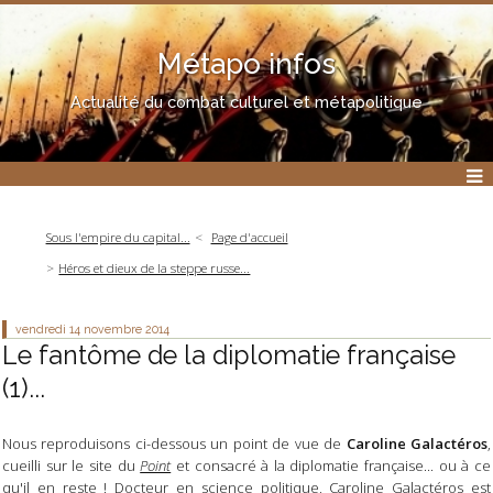
Métapo infos
Actualité du combat culturel et métapolitique
Sous l'empire du capital...
Page d'accueil
Héros et dieux de la steppe russe...
vendredi 14
novembre 2014
Le fantôme de la diplomatie française
(1)...
Nous reproduisons ci-dessous un point de vue de
Caroline Galactéros
,
cueilli sur le site du
Point
et consacré à la diplomatie française... ou à ce
qu'il en reste ! Docteur en science politique, Caroline Galactéros est