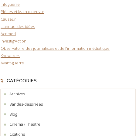
Infoguerre
Pièces et Main d'oeuvre
Causeur
L'annuel des idées
Acrimed
Investig'Action
Observatoire des journalistes et de l'information médiatique
Knowckers
Avant-guerre
CATÉGORIES
Archives
Bandes-dessinées
Blog
Cinéma / Théatre
Citations