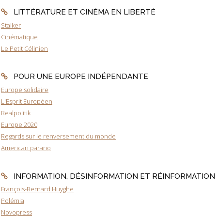
LITTÉRATURE ET CINÉMA EN LIBERTÉ
Stalker
Cinématique
Le Petit Célinien
POUR UNE EUROPE INDÉPENDANTE
Europe solidaire
L'Esprit Européen
Realpolitik
Europe 2020
Regards sur le renversement du monde
American parano
INFORMATION, DÉSINFORMATION ET RÉINFORMATION
François-Bernard Huyghe
Polémia
Novopress