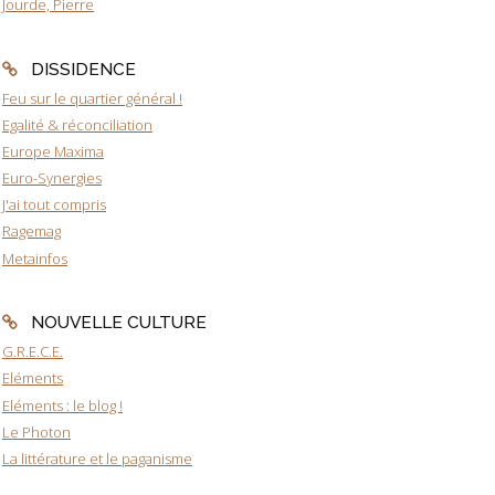
Jourde, Pierre
DISSIDENCE
Feu sur le quartier général !
Egalité & réconciliation
Europe Maxima
Euro-Synergies
J'ai tout compris
Ragemag
Metainfos
NOUVELLE CULTURE
G.R.E.C.E.
Eléments
Eléments : le blog !
Le Photon
La littérature et le paganisme