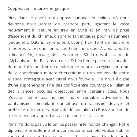
Coopération militaro-énergétique
Pire, dans le conflit qui oppose sunnites et chiites, où nous
devrions nous garder de prendre parti, ignorant le vaste
mouvement à l'oeuvre en Irak, en Syrie et en Iran, de prise
d'ascendant du chiisme, on prend fait et cause pour les sunnites
(Saoudiens, Qataris, Syriens ou Libyens) ! On feint de les croire
"modérés", alors que l'on sait pertinemment que l'Arabie saoudite
a financé
larga manu,
dès les années 80, la déstabilisation de
l'Afghanistan, des Balkans ou de la Tchétchénie par ses escouades
de moudjahidine. Notre complaisance pour ces régimes au nom
de la coopération militaro-énergétique ou en soutien de notre
alliance stratégique avec Israël nous fourvoie. Elle nous éloigne
d'une appréhension fine des conflits entre courants de l'islam et
des alliances occultes objectives entre certains États. Nous
n'osons même pas nommer notre véritable adversaire, le
wahhabisme combattant qui diffuse un salafisme dévoyé, et
préférons donner des leçons de démocratie à la Russie au lieu de
rechercher son appui dans la lutte contre l'islamisme.
Paris n'a donc pas vu le temps passer ni le monde changer. Notre
diplomatie brouillonne et inconséquente semble vouloir oublier
son seul geste audacieux, qui avait fait se lever dans le monde