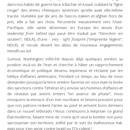
dans nos habits de guerre face à Bachar el-Assad, oubliant la "ligne
rouge" des armes chimiques syriennes qu'elle avait elle-même
tracée. Humiliée par dix ans de fiascos irakien et afghan hors de
prix, elle a fait ses choix. Recentrée massivement vers l'Asie-
Pacifique, elle vante désormais en Europe les atouts d'un
leadership from behind
(qui peut être traduit par "Direction en
soutien", NDLR), d'une -
very -
light footprint
("empreinte légère",
NDLR), et recule devant les aléas de nouveaux engagements
massifs au sol.
Surtout, Washington infléchit depuis déjà quelques années sa
position vis-à-vis de l'Iran et cherche à hâter un rapprochement
économique et politique devenu impérieux et réclamé par les
lobbys d'affaires américains. Pendant ce temps, au lieu de nous
demander pourquoi la terre entière favorise en sous-main la levée
des sanctions contre Téhéran et y envoie ses hommes d'affaires et
de réseaux par avions entiers "en avance de phase", nous
invoquons la menace d'un Iran nucléaire et faisons pression pour
que nos patrons restent l'arme au pied et arrivent bons derniers
dans ce nouvel eldorado ! Nous continuons à mépriser ce grand
État moderne, faisant mine de croire qu'il veut la bombe non pour
sanctuariser son territoire, édifié par le sort du malheureux Irak,
mais pour s'en servir contre Israël ou l'Occident !