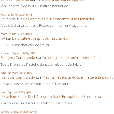
Je suis en train de le lire. Un digne héritier de...
jeudi 17
juillet 2025
16h39
Lavenois
sur
Ces enclaves qui concentrent les tensions...
Article à charge contre le Russie comment envisager un...
mardi 13
mai 2025
19h28
KP
sur
La droite et l'esprit du fascisme...
BRAVO C'est chouette de lire ça.
vendredi 25
avril 2025
12h02
François Carmignola
sur
Aux origines de l’antiracisme (2) : «...
Toute l'ironie de l'histoire tient aux relations de BHL...
lundi 10
mars 2025
14h34
François Carmignola
sur
Macron face à la Russie : halte à la paix !...
Bravo ! A distribuer partout ! "Les influenceurs...
lundi 03
mars 2025
13h18
Peter Farren
sur
Rod Dreher : « Sans Européens, l’Europe n’a...
« J’aime citer un discours de Viktor Orbán d’il y a...
samedi 01
février 2025
10h37