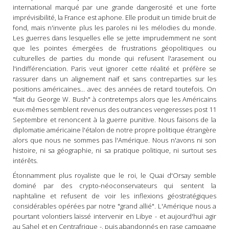
international marqué par une grande dangerosité et une forte
imprévisibilité, la
France
est aphone. Elle produit un timide bruit de
fond, mais n'invente plus les paroles ni les mélodies du monde.
Les guerres dans lesquelles elle se jette imprudemment ne sont
que les pointes émergées de frustrations géopolitiques ou
culturelles de parties du monde qui refusent l'arasement ou
l'indifférenciation.
Paris
veut ignorer cette réalité et préfère se
rassurer dans un alignement naïf et sans contreparties sur les
positions américaines... avec des années de retard toutefois. On
"fait du George W. Bush" à contretemps alors que les Américains
eux-mêmes semblent revenus des outrances vengeresses post 11
Septembre et renoncent à la guerre punitive. Nous faisons de la
diplomatie américaine l'étalon de notre propre politique étrangère
alors que nous ne sommes pas l'Amérique. Nous n'avons ni son
histoire, ni sa géographie, ni sa pratique politique, ni surtout ses
intérêts.
Étonnamment plus royaliste que le roi, le Quai d'Orsay semble
dominé par des crypto-néoconservateurs qui sentent la
naphtaline et refusent de voir les inflexions géostratégiques
considérables opérées par notre "grand allié". L'Amérique nous a
pourtant volontiers laissé intervenir en
Libye
- et aujourd'hui agir
au Sahel et en Centrafrique -, puis abandonnés en rase campagne