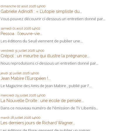
dimanche 02
août 2026
14h00
Gabriele Adinolfi : « L’utopie simpliste du...
Vous pouvez découvrir ci-dessous un entretien donné par...
samedi 01
août 2026
14h02
Pessoa : l’œuvre-vie...
Les éditions du Seuil viennent de publier une...
vendredi 31
juillet 2026
14h00
Crépol : un meurtre qui illustre la prégnance...
Nous reproduisons ci-dessous un entretien donné par...
jeudi 30
juillet 2026
14h00
Jean Mabire l'Européen !...
Le Magazine des Amis de Jean Mabire , publié par l'...
mercredi 29
juillet 2026
14h00
La Nouvelle Droite : une école de pensée...
Dans ce nouveau numéro de l'émission de TV Libertés...
mardi 28
juillet 2026
14h00
Les derniers jours de Richard Wagner...
Les éditions de Flore viennent de publier un roman...