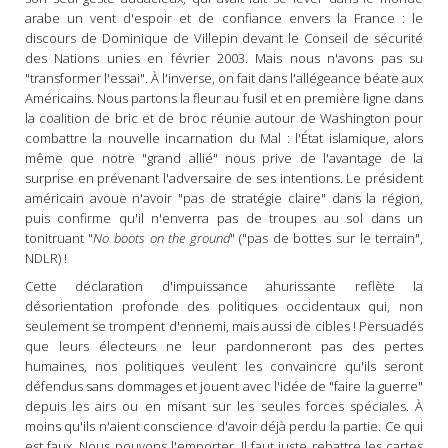
arabe un vent d'espoir et de confiance envers la France : le
discours de Dominique de Villepin devant le Conseil de sécurité
des Nations unies en février 2003. Mais nous n'avons pas su
"transformer l'essai". À l'inverse, on fait dans l'allégeance béate aux
Américains. Nous partons la fleur au fusil et en première ligne dans
la coalition de bric et de broc réunie autour de Washington pour
combattre la nouvelle incarnation du Mal : l'État islamique, alors
même que notre "grand allié" nous prive de l'avantage de la
surprise en prévenant l'adversaire de ses intentions. Le président
américain avoue n'avoir "pas de stratégie claire" dans la région,
puis confirme qu'il n'enverra pas de troupes au sol dans un
tonitruant "
No boots on the ground
" ("pas de bottes sur le terrain",
NDLR) !
Cette déclaration d'impuissance ahurissante reflète la
désorientation profonde des politiques occidentaux qui, non
seulement se trompent d'ennemi, mais aussi de cibles ! Persuadés
que leurs électeurs ne leur pardonneront pas des pertes
humaines, nos politiques veulent les convaincre qu'ils seront
défendus sans dommages et jouent avec l'idée de "faire la guerre"
depuis les airs ou en misant sur les seules forces spéciales. À
moins qu'ils n'aient conscience d'avoir déjà perdu la partie. Ce qui
est faux. Nous pouvons l'emporter. Il faut juste rebattre les cartes