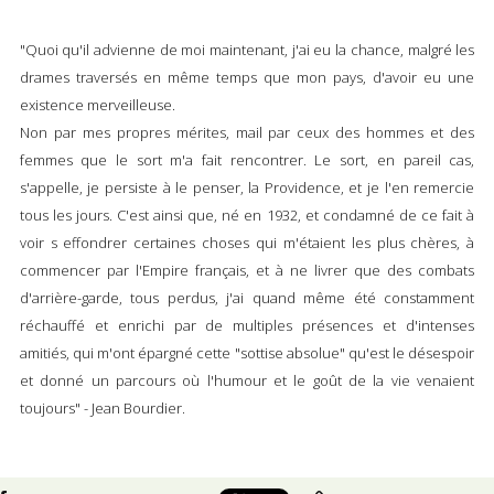
"Quoi qu'il advienne de moi maintenant, j'ai eu la chance, malgré les
drames traversés en même temps que mon pays, d'avoir eu une
existence merveilleuse.
Non par mes propres mérites, mail par ceux des hommes et des
femmes que le sort m'a fait rencontrer. Le sort, en pareil cas,
s'appelle, je persiste à le penser, la Providence, et je l'en remercie
tous les jours. C'est ainsi que, né en 1932, et condamné de ce fait à
voir s effondrer certaines choses qui m'étaient les plus chères, à
commencer par l'Empire français, et à ne livrer que des combats
d'arrière-garde, tous perdus, j'ai quand même été constamment
réchauffé et enrichi par de multiples présences et d'intenses
amitiés, qui m'ont épargné cette "sottise absolue" qu'est le désespoir
et donné un parcours où l'humour et le goût de la vie venaient
toujours" - Jean Bourdier.