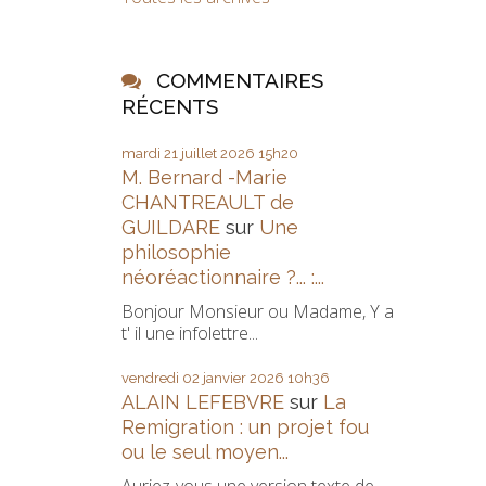
COMMENTAIRES
RÉCENTS
mardi 21
juillet 2026
15h20
M. Bernard -Marie
CHANTREAULT de
GUILDARE
sur
Une
philosophie
néoréactionnaire ?... :...
Bonjour Monsieur ou Madame, Y a
t' il une infolettre...
vendredi 02
janvier 2026
10h36
ALAIN LEFEBVRE
sur
La
Remigration : un projet fou
ou le seul moyen...