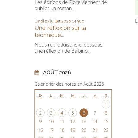
Les éditions de Flore viennent de
publier un roman...
L
lundi 27
juillet 2026
14h00
Une réflexion sur la
technique...
Nous reproduisons ci-dessous
une réflexion de Balbino...
AOÛT 2026
Calendrier des notes en Août 2026
D
L
M
M
J
V
S
1
2
3
4
5
6
7
8
9
10
11
12
13
14
15
16
17
18
19
20
21
22