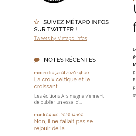
SUIVEZ MÉTAPO INFOS
SUR TWITTER !
Tweets by Metapo_infos
L
f
NOTES RÉCENTES
M
p
mercredi 05
août 2026
14h00
La croix celtique et le
B
croissant...
p
g
Les éditions Ars magna viennent
de publier un essai d'...
mardi 04
août 2026
14h00
Non, il ne fallait pas se
réjouir de la...