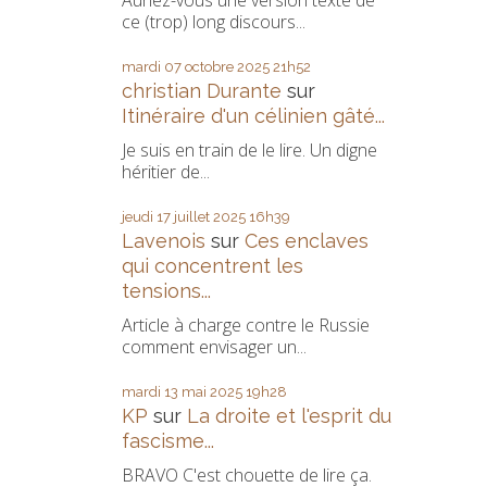
Auriez-vous une version texte de
ce (trop) long discours...
mardi 07
octobre 2025
21h52
christian Durante
sur
Itinéraire d'un célinien gâté...
Je suis en train de le lire. Un digne
héritier de...
jeudi 17
juillet 2025
16h39
Lavenois
sur
Ces enclaves
qui concentrent les
tensions...
Article à charge contre le Russie
comment envisager un...
mardi 13
mai 2025
19h28
KP
sur
La droite et l'esprit du
fascisme...
BRAVO C'est chouette de lire ça.