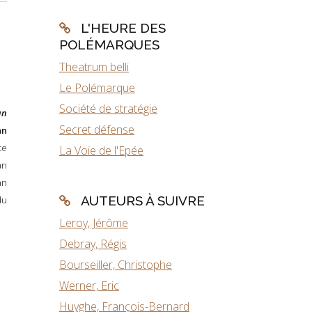
L'HEURE DES
POLÉMARQUES
Theatrum belli
Le Polémarque
Société de stratégie
an
Secret défense
hn
te
La Voie de l'Epée
an
an
AUTEURS À SUIVRE
du
Leroy, Jérôme
Debray, Régis
Bourseiller, Christophe
Werner, Eric
Huyghe, François-Bernard