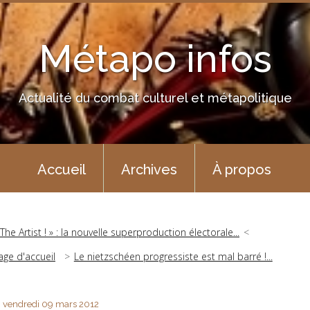
Métapo infos
Actualité du combat culturel et métapolitique
Accueil
Archives
À propos
 The Artist ! » : la nouvelle superproduction électorale...
age d'accueil
Le nietzschéen progressiste est mal barré !...
vendredi 09
mars 2012