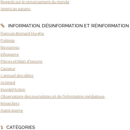
Regards sur le renversement du monde
American parano
INFORMATION, DÉSINFORMATION ET RÉINFORMATION
François-Bernard Huyghe
Polémia
Novopress
Infoguerre
Pièces et Main d'oeuvre
Causeur
L'annuel des idées
Acrimed
Investig'Action
Observatoire des journalistes et de l'information médiatique
Knowckers
Avant-guerre
CATÉGORIES