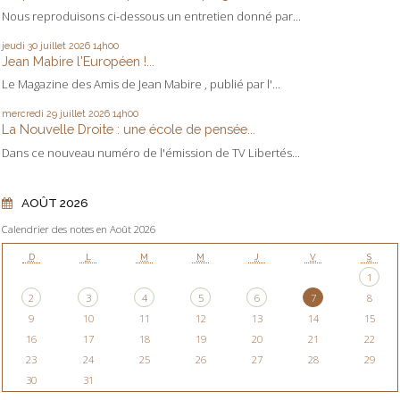
Nous reproduisons ci-dessous un entretien donné par...
jeudi 30
juillet 2026
14h00
Jean Mabire l'Européen !...
Le Magazine des Amis de Jean Mabire , publié par l'...
mercredi 29
juillet 2026
14h00
La Nouvelle Droite : une école de pensée...
Dans ce nouveau numéro de l'émission de TV Libertés...
AOÛT 2026
Calendrier des notes en Août 2026
D
L
M
M
J
V
S
1
2
3
4
5
6
7
8
9
10
11
12
13
14
15
16
17
18
19
20
21
22
23
24
25
26
27
28
29
30
31