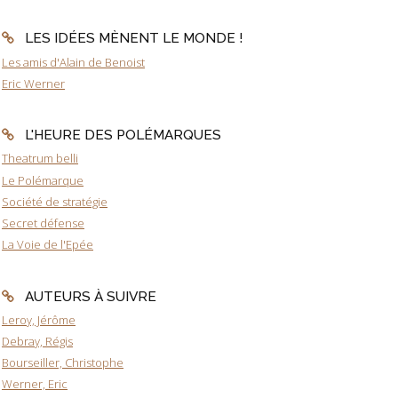
LES IDÉES MÈNENT LE MONDE !
Les amis d'Alain de Benoist
Eric Werner
L'HEURE DES POLÉMARQUES
Theatrum belli
Le Polémarque
Société de stratégie
Secret défense
La Voie de l'Epée
AUTEURS À SUIVRE
Leroy, Jérôme
Debray, Régis
Bourseiller, Christophe
Werner, Eric