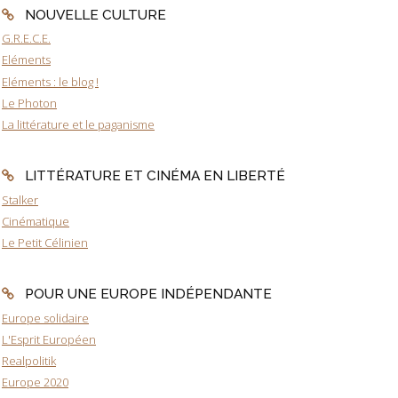
NOUVELLE CULTURE
G.R.E.C.E.
Eléments
Eléments : le blog !
Le Photon
La littérature et le paganisme
LITTÉRATURE ET CINÉMA EN LIBERTÉ
Stalker
Cinématique
Le Petit Célinien
POUR UNE EUROPE INDÉPENDANTE
Europe solidaire
L'Esprit Européen
Realpolitik
Europe 2020