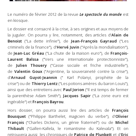
Le numéro de février 2012 de la revue
Le spectacle du monde
est
en kiosque.
Le dossier est consacré à la crise, à ses origines et aux moyens de
la juguler. On pourra y lire, notamment, des articles d'
Alain de
Benoist
("La dette infinie"), de
Jean-François Gayraud
("Les
criminels de la finance"), d'
Hervé Juvin
("Après la mondialisation"),
de
Jean-Luc Gréau
("La chute de la maison euro"), de
François-
Laurent Balssa
("Vers une internationale protectionniste"),
de
Julien Thouery
("Casse sociale et friche industrielle"),
de
Valentin Goux
("Argentine, la souveraineté contre la crise"),
d'
Arnaud Guyot-Jeannin
(" Karl Polanyi, prophète de la
crise") ou de
Thierry Lentz
("Les potions amères du baron Louis"),
ainsi que des entretiens avec
Paul Jorion
("Il est temps de fermer
la parenthèse Adam Smith"),
Jacques Sapir
("La zone euro est
ingérable") et
François Bayrou
.
Hors dossier, on pourra aussi lire des articles de
François
Bousquet
("Philippe Barthelet, magicien du verbe"), d'
Olivier
François
("Charles Dickens, un génie fraternel") ou de
Michel
Thibault
("Gallen-Kallela, le romantisme du Kalevala"). Et on
retrouvera aussi les chroniques de
Patrice de Plunkett
et d'
Eric