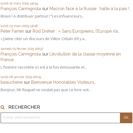
lundi 10
mars 2025
14h34
François Carmignola
sur
Macron face à la Russie : halte à la paix !...
Bravo ! A distribuer partout ! "Les influenceurs...
lundi 03
mars 2025
13h18
Peter Farren
sur
Rod Dreher : « Sans Européens, l’Europe n’a...
« J’aime citer un discours de Viktor Orbán d’il y a...
samedi 01
février 2025
10h37
François Carmignola
sur
L’évolution de la classe moyenne en
France...
L'histoire racontée ici est à la fois émouvante et...
lundi 06
janvier 2025
10h19
beauchene
sur
Bienvenue Honorables Visiteurs...
Bonjour, Mr Raspail ne voulait pas que ce livre soit...
RECHERCHER