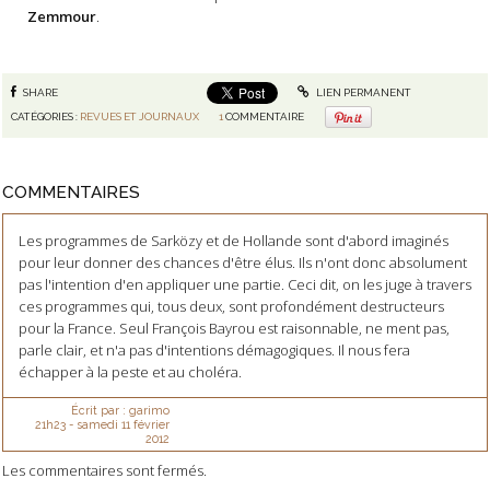
Zemmour
.
SHARE
LIEN PERMANENT
CATÉGORIES :
REVUES ET JOURNAUX
1
COMMENTAIRE
COMMENTAIRES
Les programmes de Sarközy et de Hollande sont d'abord imaginés
pour leur donner des chances d'être élus. Ils n'ont donc absolument
pas l'intention d'en appliquer une partie. Ceci dit, on les juge à travers
ces programmes qui, tous deux, sont profondément destructeurs
pour la France. Seul François Bayrou est raisonnable, ne ment pas,
parle clair, et n'a pas d'intentions démagogiques. Il nous fera
échapper à la peste et au choléra.
Écrit par :
garimo
21h23
-
samedi 11
février
2012
Les commentaires sont fermés.