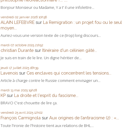
Bonjour Monsieur ou Madame, Y a t' il une infolettre...
vendredi 02
janvier 2026
10h36
ALAIN LEFEBVRE
sur
La Remigration : un projet fou ou le seul
moyen...
Auriez-vous une version texte de ce (trop) long discours...
mardi 07
octobre 2025
21h52
christian Durante
sur
Itinéraire d'un célinien gâté...
Je suis en train de le lire. Un digne héritier de...
jeudi 17
juillet 2025
16h39
Lavenois
sur
Ces enclaves qui concentrent les tensions...
Article à charge contre le Russie comment envisager un...
mardi 13
mai 2025
19h28
KP
sur
La droite et l'esprit du fascisme...
BRAVO C'est chouette de lire ça.
vendredi 25
avril 2025
12h02
François Carmignola
sur
Aux origines de l’antiracisme (2) : «...
Toute l'ironie de l'histoire tient aux relations de BHL...