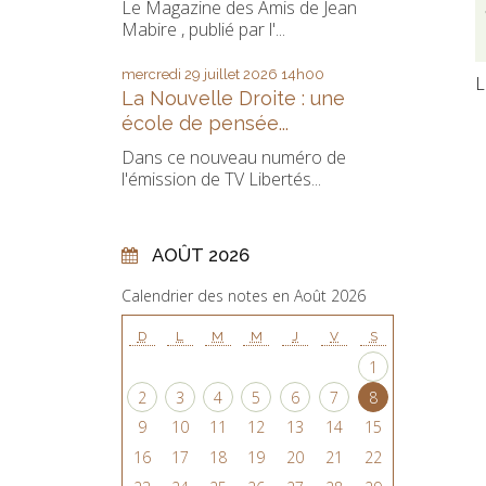
Le Magazine des Amis de Jean
Mabire , publié par l'...
mercredi 29
juillet 2026
14h00
L
La Nouvelle Droite : une
école de pensée...
Dans ce nouveau numéro de
l'émission de TV Libertés...
AOÛT 2026
Calendrier des notes en Août 2026
D
L
M
M
J
V
S
1
2
3
4
5
6
7
8
9
10
11
12
13
14
15
16
17
18
19
20
21
22