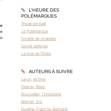
L'HEURE DES
POLÉMARQUES
Theatrum belli
er
Le Polémarque
de
au
Société de stratégie
Secret défense
La Voie de l'Epée
AUTEURS À SUIVRE
Leroy, Jérôme
Debray, Régis
Bourseiller, Christophe
Werner, Eric
Huyghe, François-Bernard