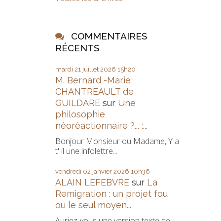
COMMENTAIRES
RÉCENTS
mardi 21
juillet 2026
15h20
M. Bernard -Marie
CHANTREAULT de
GUILDARE
sur
Une
philosophie
néoréactionnaire ?... :...
Bonjour Monsieur ou Madame, Y a
t' il une infolettre...
vendredi 02
janvier 2026
10h36
ALAIN LEFEBVRE
sur
La
Remigration : un projet fou
ou le seul moyen...
Auriez-vous une version texte de