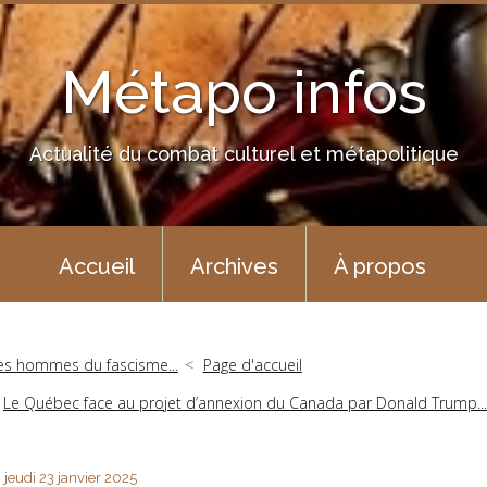
Métapo infos
Actualité du combat culturel et métapolitique
Accueil
Archives
À propos
es hommes du fascisme...
Page d'accueil
Le Québec face au projet d’annexion du Canada par Donald Trump..
jeudi 23
janvier 2025