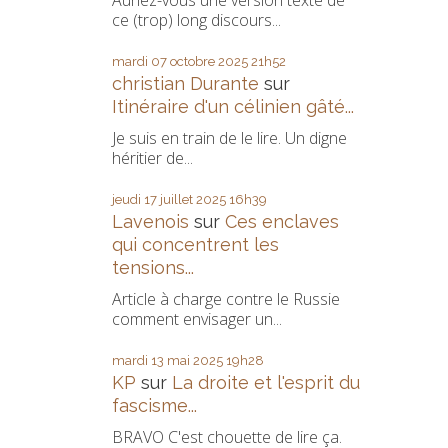
Auriez-vous une version texte de
ce (trop) long discours...
mardi 07
octobre 2025
21h52
christian Durante
sur
Itinéraire d'un célinien gâté...
Je suis en train de le lire. Un digne
héritier de...
jeudi 17
juillet 2025
16h39
Lavenois
sur
Ces enclaves
qui concentrent les
tensions...
Article à charge contre le Russie
comment envisager un...
mardi 13
mai 2025
19h28
KP
sur
La droite et l'esprit du
fascisme...
BRAVO C'est chouette de lire ça.