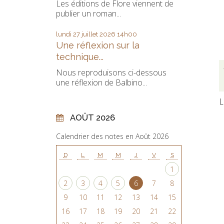
Les éditions de Flore viennent de
publier un roman...
lundi 27
juillet 2026
14h00
Une réflexion sur la
technique...
Nous reproduisons ci-dessous
une réflexion de Balbino...
L
AOÛT 2026
Calendrier des notes en Août 2026
D
L
M
M
J
V
S
1
2
3
4
5
6
7
8
9
10
11
12
13
14
15
16
17
18
19
20
21
22