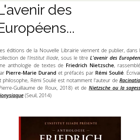
L'avenir des
Européens...
es éditions de la Nouvelle Librairie viennent de publier, dans 
ollection de l'
Institut Iliade
, sous le titre
L'avenir des Européen
ne anthologie de textes de
Friedrich Nietzsche
, rassembl
ar
Pierre-Marie Durand
et préfacés par
Rémi Soulié
. Écriva
t philosophe, Rémi Soulié est notamment l'auteur de
Racinati
Pierre-Guillaume de Roux, 2018) et de
Nietzsche ou la sages
ionysiaque
(Seuil, 2014)