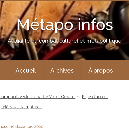
Métapo infos
Actualité du combat culturel et métapolitique
Accueil
Archives
À propos
ourquoi ils veulent abattre Viktor Orban...
Page d'accueil
Télétravail, la rupture...
jeudi 10
décembre 2020