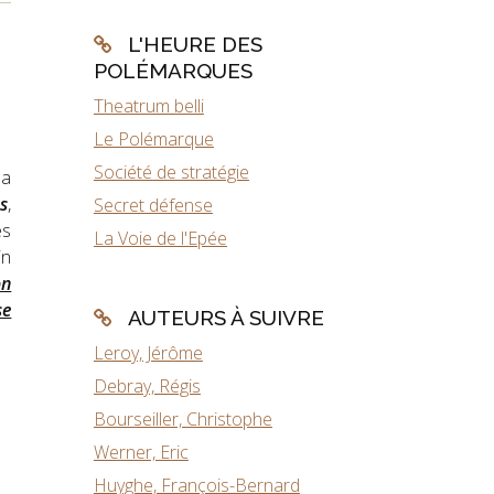
L'HEURE DES
POLÉMARQUES
Theatrum belli
Le Polémarque
Société de stratégie
la
s
,
Secret défense
és
La Voie de l'Epée
in
on
se
AUTEURS À SUIVRE
Leroy, Jérôme
Debray, Régis
Bourseiller, Christophe
Werner, Eric
Huyghe, François-Bernard