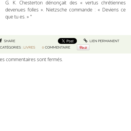
G. K. Chesterton dénonçait des « vertus chrétiennes
devenues folles ». Nietzsche commande : « Deviens ce
que tu es. » "
SHARE
LIEN PERMANENT
CATÉGORIES :
LIVRES
0
COMMENTAIRE
es commentaires sont fermés.