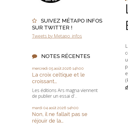
SUIVEZ MÉTAPO INFOS
SUR TWITTER !
Tweets by Metapo_infos
L
c
NOTES RÉCENTES
u
p
mercredi 05
août 2026
14h00
e
La croix celtique et le
(
croissant...
d
Les éditions Ars magna viennent
de publier un essai d'...
mardi 04
août 2026
14h00
Non, il ne fallait pas se
réjouir de la...