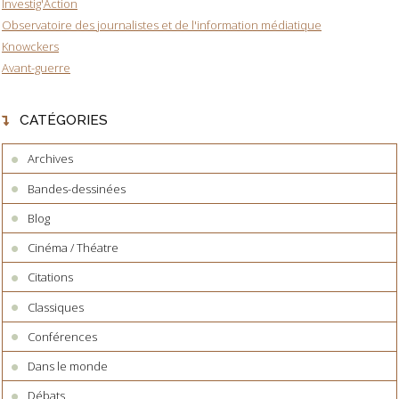
Investig'Action
Observatoire des journalistes et de l'information médiatique
Knowckers
Avant-guerre
CATÉGORIES
Archives
Bandes-dessinées
Blog
Cinéma / Théatre
Citations
Classiques
Conférences
Dans le monde
Débats