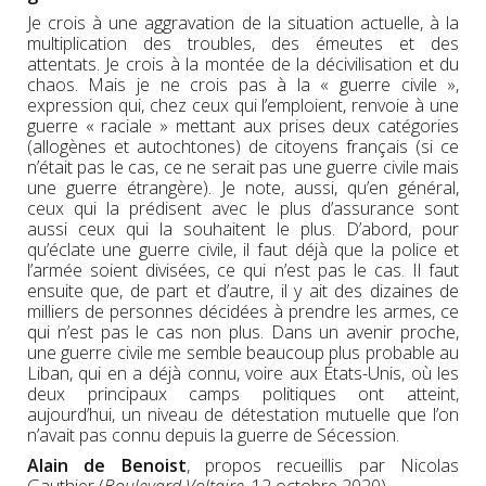
Je crois à une aggravation de la situation actuelle, à la
multiplication des troubles, des émeutes et des
attentats. Je crois à la montée de la décivilisation et du
chaos. Mais je ne crois pas à la « guerre civile »,
expression qui, chez ceux qui l’emploient, renvoie à une
guerre « raciale » mettant aux prises deux catégories
(allogènes et autochtones) de citoyens français (si ce
n’était pas le cas, ce ne serait pas une guerre civile mais
une guerre étrangère). Je note, aussi, qu’en général,
ceux qui la prédisent avec le plus d’assurance sont
aussi ceux qui la souhaitent le plus. D’abord, pour
qu’éclate une guerre civile, il faut déjà que la police et
l’armée soient divisées, ce qui n’est pas le cas. Il faut
ensuite que, de part et d’autre, il y ait des dizaines de
milliers de personnes décidées à prendre les armes, ce
qui n’est pas le cas non plus. Dans un avenir proche,
une guerre civile me semble beaucoup plus probable au
Liban, qui en a déjà connu, voire aux États-Unis, où les
deux principaux camps politiques ont atteint,
aujourd’hui, un niveau de détestation mutuelle que l’on
n’avait pas connu depuis la guerre de Sécession.
Alain de Benoist
, propos recueillis par Nicolas
Gauthier (
Boulevard Voltaire
, 12 octobre 2020)