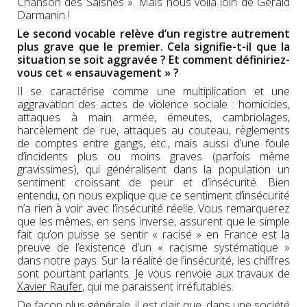
Chanson des Saisnes ». Mais nous voilà loin de Gérald
Darmanin !
Le second vocable relève d’un registre autrement
plus grave que le premier. Cela signifie-t-il que la
situation se soit aggravée ? Et comment définiriez-
vous cet « ensauvagement » ?
Il se caractérise comme une multiplication et une
aggravation des actes de violence sociale : homicides,
attaques à main armée, émeutes, cambriolages,
harcèlement de rue, attaques au couteau, règlements
de comptes entre gangs, etc., mais aussi d’une foule
d’incidents plus ou moins graves (parfois même
gravissimes), qui généralisent dans la population un
sentiment croissant de peur et d’insécurité. Bien
entendu, on nous explique que ce sentiment d’insécurité
n’a rien à voir avec l’insécurité réelle. Vous remarquerez
que les mêmes, en sens inverse, assurent que le simple
fait qu’on puisse se sentir « racisé » en France est la
preuve de l’existence d’un « racisme systématique »
dans notre pays. Sur la réalité de l’insécurité, les chiffres
sont pourtant parlants. Je vous renvoie aux travaux de
Xavier Raufer
, qui me paraissent irréfutables.
De façon plus générale, il est clair que, dans une société