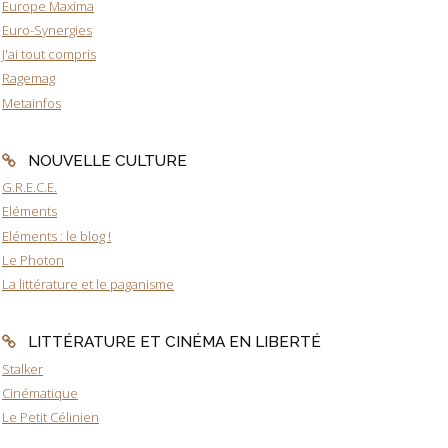
Europe Maxima
Euro-Synergies
J'ai tout compris
Ragemag
Metainfos
NOUVELLE CULTURE
G.R.E.C.E.
Eléments
Eléments : le blog !
Le Photon
La littérature et le paganisme
LITTÉRATURE ET CINÉMA EN LIBERTÉ
Stalker
Cinématique
Le Petit Célinien