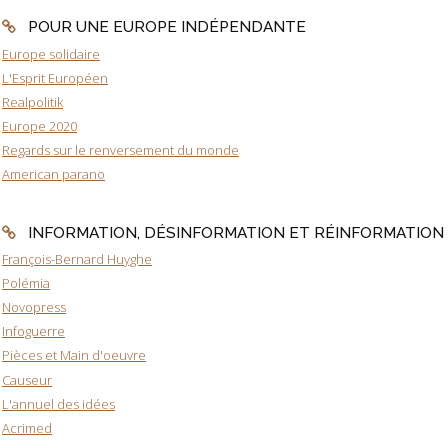
POUR UNE EUROPE INDÉPENDANTE
Europe solidaire
L'Esprit Européen
Realpolitik
Europe 2020
Regards sur le renversement du monde
American parano
INFORMATION, DÉSINFORMATION ET RÉINFORMATION
François-Bernard Huyghe
Polémia
Novopress
Infoguerre
Pièces et Main d'oeuvre
Causeur
L'annuel des idées
Acrimed