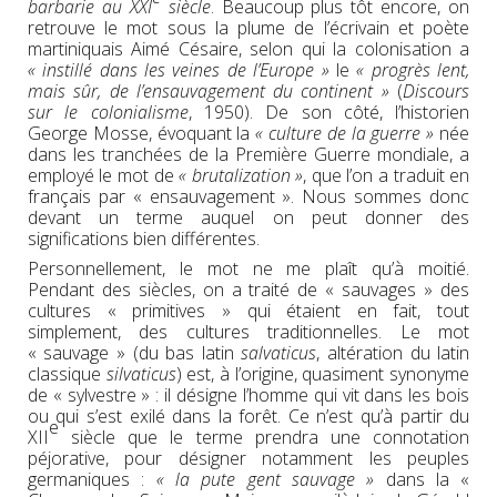
barbarie au XXI
siècle
. Beaucoup plus tôt encore, on
retrouve le mot sous la plume de l’écrivain et poète
martiniquais Aimé Césaire, selon qui la colonisation a
« instillé dans les veines de l’Europe »
le
« progrès lent,
mais sûr, de l’ensauvagement du continent »
(
Discours
sur le colonialisme
, 1950). De son côté, l’historien
George Mosse, évoquant la
« culture de la guerre »
née
dans les tranchées de la Première Guerre mondiale, a
employé le mot de
« brutalization »
, que l’on a traduit en
français par « ensauvagement ». Nous sommes donc
devant un terme auquel on peut donner des
significations bien différentes.
Personnellement, le mot ne me plaît qu’à moitié.
Pendant des siècles, on a traité de « sauvages » des
cultures « primitives » qui étaient en fait, tout
simplement, des cultures traditionnelles. Le mot
« sauvage » (du bas latin
salvaticus
, altération du latin
classique
silvaticus
) est, à l’origine, quasiment synonyme
de « sylvestre » : il désigne l’homme qui vit dans les bois
ou qui s’est exilé dans la forêt. Ce n’est qu’à partir du
e
XII
siècle que le terme prendra une connotation
péjorative, pour désigner notamment les peuples
germaniques :
« la pute gent sauvage »
dans la «