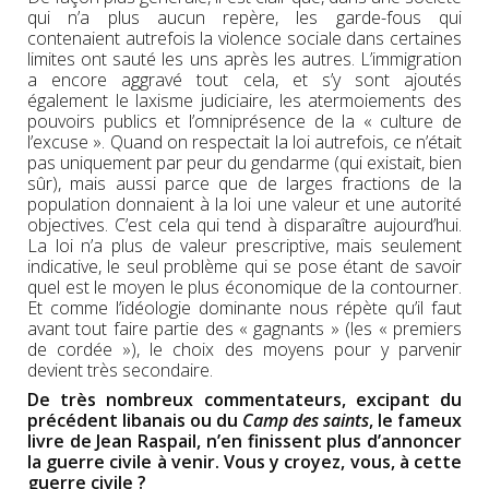
qui n’a plus aucun repère, les garde-fous qui
contenaient autrefois la violence sociale dans certaines
limites ont sauté les uns après les autres. L’immigration
a encore aggravé tout cela, et s’y sont ajoutés
également le laxisme judiciaire, les atermoiements des
pouvoirs publics et l’omniprésence de la « culture de
l’excuse ». Quand on respectait la loi autrefois, ce n’était
pas uniquement par peur du gendarme (qui existait, bien
sûr), mais aussi parce que de larges fractions de la
population donnaient à la loi une valeur et une autorité
objectives. C’est cela qui tend à disparaître aujourd’hui.
La loi n’a plus de valeur prescriptive, mais seulement
indicative, le seul problème qui se pose étant de savoir
quel est le moyen le plus économique de la contourner.
Et comme l’idéologie dominante nous répète qu’il faut
avant tout faire partie des « gagnants » (les « premiers
de cordée »), le choix des moyens pour y parvenir
devient très secondaire.
De très nombreux commentateurs, excipant du
précédent libanais ou du
Camp des saints
, le fameux
livre de Jean Raspail, n’en finissent plus d’annoncer
la guerre civile à venir. Vous y croyez, vous, à cette
guerre civile ?