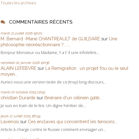
Toutes les archives
COMMENTAIRES RÉCENTS
mardi 21
juillet 2026
15h20
M. Bernard -Marie CHANTREAULT de GUILDARE
sur
Une
philosophie néoréactionnaire ?... :...
Bonjour Monsieur ou Madame, Y a t' il une infolettre...
vendredi 02
janvier 2026
10h36
ALAIN LEFEBVRE
sur
La Remigration : un projet fou ou le seul
moyen...
Auriez-vous une version texte de ce (trop) long discours...
mardi 07
octobre 2025
21h52
christian Durante
sur
Itinéraire d'un célinien gâté...
Je suis en train de le lire. Un digne héritier de...
jeudi 17
juillet 2025
16h39
Lavenois
sur
Ces enclaves qui concentrent les tensions...
Article à charge contre le Russie comment envisager un...