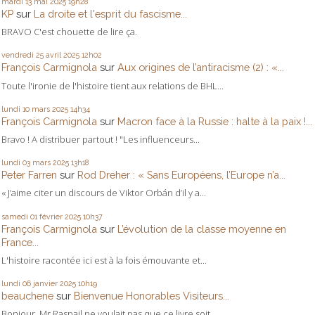
mardi 13
mai 2025
19h28
KP
sur
La droite et l'esprit du fascisme...
BRAVO C'est chouette de lire ça.
vendredi 25
avril 2025
12h02
François Carmignola
sur
Aux origines de l’antiracisme (2) : «...
Toute l'ironie de l'histoire tient aux relations de BHL...
lundi 10
mars 2025
14h34
François Carmignola
sur
Macron face à la Russie : halte à la paix !...
Bravo ! A distribuer partout ! "Les influenceurs...
lundi 03
mars 2025
13h18
Peter Farren
sur
Rod Dreher : « Sans Européens, l’Europe n’a...
« J’aime citer un discours de Viktor Orbán d’il y a...
samedi 01
février 2025
10h37
François Carmignola
sur
L’évolution de la classe moyenne en
France...
L'histoire racontée ici est à la fois émouvante et...
lundi 06
janvier 2025
10h19
beauchene
sur
Bienvenue Honorables Visiteurs...
Bonjour, Mr Raspail ne voulait pas que ce livre soit...