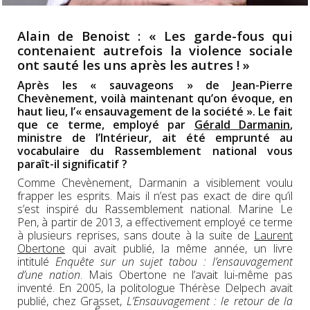
Alain de Benoist : « Les garde-fous qui
contenaient autrefois la violence sociale
ont sauté les uns après les autres ! »
Après les « sauvageons » de Jean-Pierre
Chevènement, voilà maintenant qu’on évoque, en
haut lieu, l’« ensauvagement de la société ». Le fait
que ce terme, employé par
Gérald Darmanin
,
ministre de l’Intérieur, ait été emprunté au
vocabulaire du Rassemblement national vous
paraît-il significatif ?
Comme Chevènement, Darmanin a visiblement voulu
frapper les esprits. Mais il n’est pas exact de dire qu’il
s’est inspiré du Rassemblement national. Marine Le
Pen, à partir de 2013, a effectivement employé ce terme
à plusieurs reprises, sans doute à la suite de
Laurent
Obertone
qui avait publié, la même année, un livre
intitulé
Enquête sur un sujet tabou : l’ensauvagement
d’une nation
. Mais Obertone ne l’avait lui-même pas
inventé. En 2005, la politologue Thérèse Delpech avait
publié, chez Grasset,
L’Ensauvagement : le retour de la
e