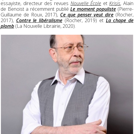
essayiste, directeur des revues
Nouvelle École
et
Krisis
, Alain
de Benoist a récemment publié
Le moment populiste
(Pierre-
Guillaume de Roux, 2017),
Ce que penser veut dire
(Rocher,
2017),
Contre le libéralisme
(Rocher, 2019) et
La chape de
plomb
(La Nouvelle Librairie, 2020).