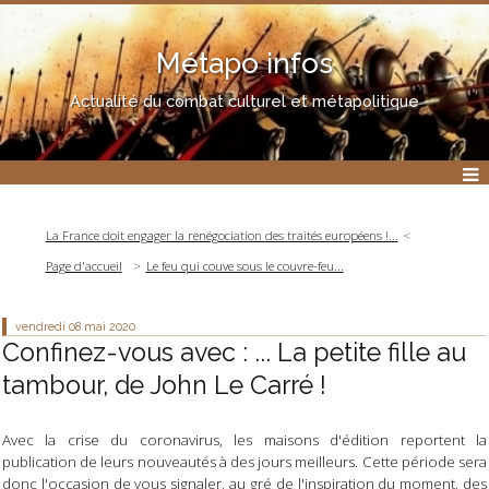
Métapo infos
Actualité du combat culturel et métapolitique
La France doit engager la renégociation des traités européens !...
Page d'accueil
Le feu qui couve sous le couvre-feu...
vendredi 08
mai 2020
Confinez-vous avec : ... La petite fille au
tambour, de John Le Carré !
Avec la crise du coronavirus, les maisons d'édition reportent la
publication de leurs nouveautés à des jours meilleurs. Cette période sera
donc l'occasion de vous signaler, au gré de l'inspiration du moment, des