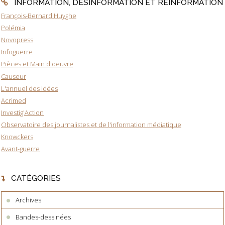
INFORMATION, DÉSINFORMATION ET RÉINFORMATION
François-Bernard Huyghe
Polémia
Novopress
Infoguerre
Pièces et Main d'oeuvre
Causeur
L'annuel des idées
Acrimed
Investig'Action
Observatoire des journalistes et de l'information médiatique
Knowckers
Avant-guerre
CATÉGORIES
Archives
Bandes-dessinées