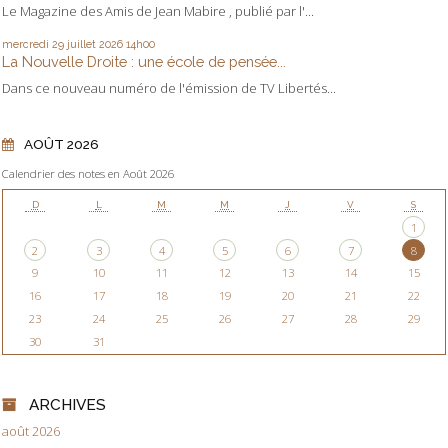
Le Magazine des Amis de Jean Mabire , publié par l'...
mercredi 29
juillet 2026
14h00
La Nouvelle Droite : une école de pensée...
Dans ce nouveau numéro de l'émission de TV Libertés...
AOÛT 2026
Calendrier des notes en Août 2026
D
L
M
M
J
V
S
1
2
3
4
5
6
7
8
9
10
11
12
13
14
15
16
17
18
19
20
21
22
23
24
25
26
27
28
29
30
31
ARCHIVES
août 2026