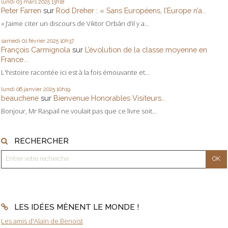
lundi 03
mars 2025
13h18
Peter Farren
sur
Rod Dreher : « Sans Européens, l’Europe n’a...
« J’aime citer un discours de Viktor Orbán d’il y a...
samedi 01
février 2025
10h37
François Carmignola
sur
L’évolution de la classe moyenne en
France...
L'histoire racontée ici est à la fois émouvante et...
lundi 06
janvier 2025
10h19
beauchene
sur
Bienvenue Honorables Visiteurs...
Bonjour, Mr Raspail ne voulait pas que ce livre soit...
RECHERCHER
LES IDÉES MÈNENT LE MONDE !
Les amis d'Alain de Benoist