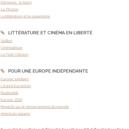
Eléments : le blog !
Le Photon
La littérature et le paganisme
LITTÉRATURE ET CINÉMA EN LIBERTÉ
Stalker
Cinématique
Le Petit Célinien
POUR UNE EUROPE INDÉPENDANTE
Europe solidaire
L'Esprit Européen
Realpolitik
Europe 2020
Regards sur le renversement du monde
American parano