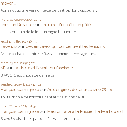
moyen...
Auriez-vous une version texte de ce (trop) long discours...
mardi 07
octobre 2025
21h52
christian Durante
sur
Itinéraire d'un célinien gâté...
Je suis en train de le lire. Un digne héritier de...
jeudi 17
juillet 2025
16h39
Lavenois
sur
Ces enclaves qui concentrent les tensions...
Article à charge contre le Russie comment envisager un...
mardi 13
mai 2025
19h28
KP
sur
La droite et l'esprit du fascisme...
BRAVO C'est chouette de lire ça.
vendredi 25
avril 2025
12h02
François Carmignola
sur
Aux origines de l’antiracisme (2) : «...
Toute l'ironie de l'histoire tient aux relations de BHL...
lundi 10
mars 2025
14h34
François Carmignola
sur
Macron face à la Russie : halte à la paix !...
Bravo ! A distribuer partout ! "Les influenceurs...