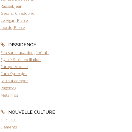
Raspail, Jean
Gérard, Christopher
Le Vigan, Pierre
Jourde, Pierre
DISSIDENCE
Feu sur le quartier général !
Egalité & réconciliation
Europe Maxima
Euro-Synergies
J'ai tout compris
Ragemag
Metainfos
NOUVELLE CULTURE
G.R.E.C.E.
Eléments