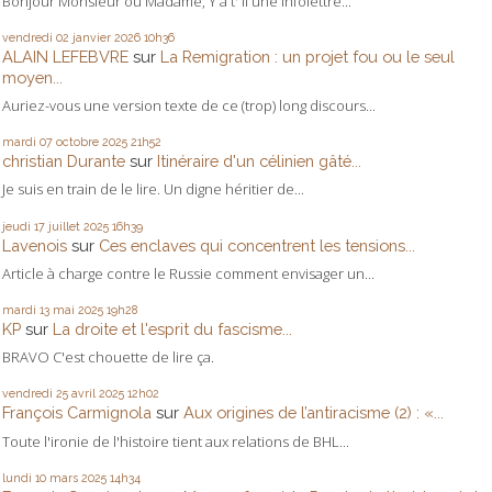
Bonjour Monsieur ou Madame, Y a t' il une infolettre...
vendredi 02
janvier 2026
10h36
ALAIN LEFEBVRE
sur
La Remigration : un projet fou ou le seul
moyen...
Auriez-vous une version texte de ce (trop) long discours...
mardi 07
octobre 2025
21h52
christian Durante
sur
Itinéraire d'un célinien gâté...
Je suis en train de le lire. Un digne héritier de...
jeudi 17
juillet 2025
16h39
Lavenois
sur
Ces enclaves qui concentrent les tensions...
Article à charge contre le Russie comment envisager un...
mardi 13
mai 2025
19h28
KP
sur
La droite et l'esprit du fascisme...
BRAVO C'est chouette de lire ça.
vendredi 25
avril 2025
12h02
François Carmignola
sur
Aux origines de l’antiracisme (2) : «...
Toute l'ironie de l'histoire tient aux relations de BHL...
lundi 10
mars 2025
14h34