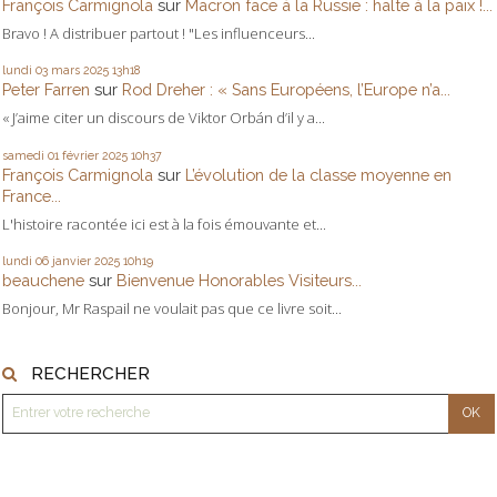
François Carmignola
sur
Macron face à la Russie : halte à la paix !...
Bravo ! A distribuer partout ! "Les influenceurs...
lundi 03
mars 2025
13h18
Peter Farren
sur
Rod Dreher : « Sans Européens, l’Europe n’a...
« J’aime citer un discours de Viktor Orbán d’il y a...
samedi 01
février 2025
10h37
François Carmignola
sur
L’évolution de la classe moyenne en
France...
L'histoire racontée ici est à la fois émouvante et...
lundi 06
janvier 2025
10h19
beauchene
sur
Bienvenue Honorables Visiteurs...
Bonjour, Mr Raspail ne voulait pas que ce livre soit...
RECHERCHER