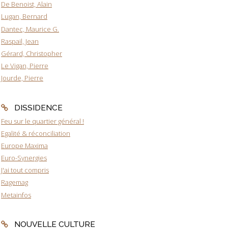
De Benoist, Alain
Lugan, Bernard
Dantec, Maurice G.
Raspail, Jean
Gérard, Christopher
Le Vigan, Pierre
Jourde, Pierre
DISSIDENCE
Feu sur le quartier général !
Egalité & réconciliation
Europe Maxima
Euro-Synergies
J'ai tout compris
Ragemag
Metainfos
NOUVELLE CULTURE