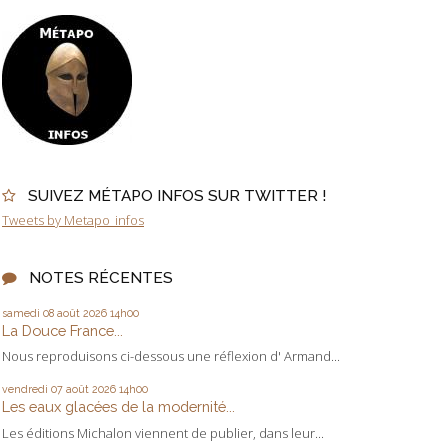
SUIVEZ MÉTAPO INFOS SUR TWITTER !
Tweets by Metapo_infos
NOTES RÉCENTES
samedi 08
août 2026
14h00
La Douce France...
Nous reproduisons ci-dessous une réflexion d' Armand...
vendredi 07
août 2026
14h00
Les eaux glacées de la modernité...
Les éditions Michalon viennent de publier, dans leur...