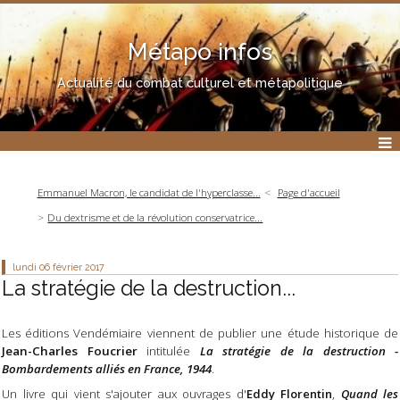
Métapo infos
Actualité du combat culturel et métapolitique
Emmanuel Macron, le candidat de l'hyperclasse...
Page d'accueil
Du dextrisme et de la révolution conservatrice...
lundi 06
février 2017
La stratégie de la destruction...
Les éditions Vendémiaire viennent de publier une étude historique de
Jean-Charles Foucrier
intitulée
La stratégie de la destruction -
Bombardements alliés en France, 1944
.
Un livre qui vient s'ajouter aux ouvrages d'
Eddy Florentin
,
Quand les