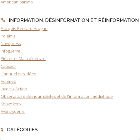
American parano
INFORMATION, DÉSINFORMATION ET RÉINFORMATION
François-Bernard Huyghe
Polémia
Novopress
Infoguerre
Pièces et Main d'oeuvre
Causeur
L'annuel des idées
Acrimed
Investig'Action
Observatoire des journalistes et de l'information médiatique
Knowckers
Avant-guerre
CATÉGORIES