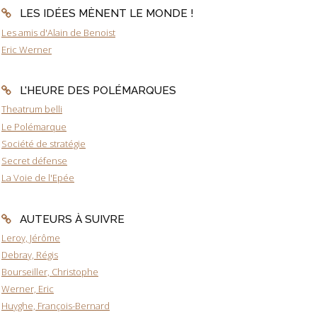
LES IDÉES MÈNENT LE MONDE !
Les amis d'Alain de Benoist
Eric Werner
L'HEURE DES POLÉMARQUES
Theatrum belli
Le Polémarque
Société de stratégie
Secret défense
La Voie de l'Epée
AUTEURS À SUIVRE
Leroy, Jérôme
Debray, Régis
Bourseiller, Christophe
Werner, Eric
Huyghe, François-Bernard