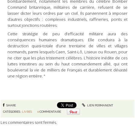
bombardement, notamment les membres du célèbre Bomber
Command britannique, militaires de carrière, refusent de se
laisser dicter leurs ordres par un civil. Ils parviennent à imposer
d’autres objectifs : complexes industriels, raffineries, ponts et
surtout jonctions routières.
Cette stratégie de peu d’efficacité militaire aura des
conséquences humaines dramatiques. Elle conduira à la
destruction quasi-totale d’une trentaine de villes et villages
normands, parmi lesquels Caen, Saint-Lô, Lisieux ou Rouen, pour
ne citer que les plus tristement célèbres. L’histoire inédite de ces
luttes intestines au sein du haut commandement allié, qui ont
bouleversé la vie de milliers de Français et durablement dévasté
une région entière. "
SHARE
LIEN PERMANENT
CATÉGORIES :
LIVRES
0
COMMENTAIRE
Les commentaires sont fermés.