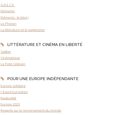
G.R.E.C.E.
Eléments
Eléments : le blog !
Le Photon
La littérature et le paganisme
LITTÉRATURE ET CINÉMA EN LIBERTÉ
Stalker
Cinématique
Le Petit Célinien
POUR UNE EUROPE INDÉPENDANTE
Europe solidaire
L'Esprit Européen
Realpolitik
Europe 2020
Regards sur le renversement du monde