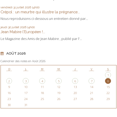
vendredi 31
juillet 2026
14h00
Crépol : un meurtre qui illustre la prégnance...
Nous reproduisons ci-dessous un entretien donné par...
jeudi 30
juillet 2026
14h00
Jean Mabire l'Européen !...
Le Magazine des Amis de Jean Mabire , publié par l'...
AOÛT 2026
Calendrier des notes en Août 2026
D
L
M
M
J
V
S
1
2
3
4
5
6
7
8
9
10
11
12
13
14
15
16
17
18
19
20
21
22
23
24
25
26
27
28
29
30
31