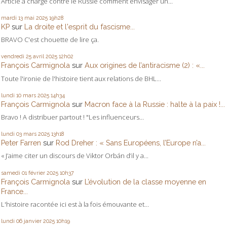
Article à charge contre le Russie comment envisager un...
mardi 13
mai 2025
19h28
KP
sur
La droite et l'esprit du fascisme...
BRAVO C'est chouette de lire ça.
vendredi 25
avril 2025
12h02
François Carmignola
sur
Aux origines de l’antiracisme (2) : «...
Toute l'ironie de l'histoire tient aux relations de BHL...
lundi 10
mars 2025
14h34
François Carmignola
sur
Macron face à la Russie : halte à la paix !...
Bravo ! A distribuer partout ! "Les influenceurs...
lundi 03
mars 2025
13h18
Peter Farren
sur
Rod Dreher : « Sans Européens, l’Europe n’a...
« J’aime citer un discours de Viktor Orbán d’il y a...
samedi 01
février 2025
10h37
François Carmignola
sur
L’évolution de la classe moyenne en
France...
L'histoire racontée ici est à la fois émouvante et...
lundi 06
janvier 2025
10h19