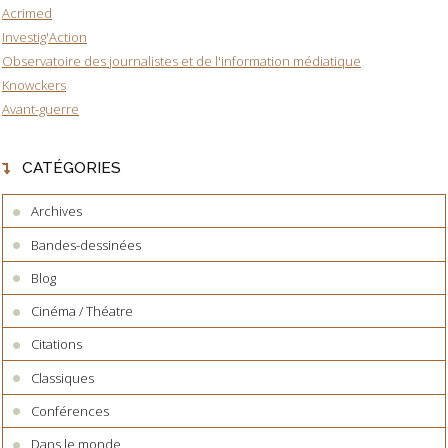
Acrimed
Investig'Action
Observatoire des journalistes et de l'information médiatique
Knowckers
Avant-guerre
CATÉGORIES
Archives
Bandes-dessinées
Blog
Cinéma / Théatre
Citations
Classiques
Conférences
Dans le monde