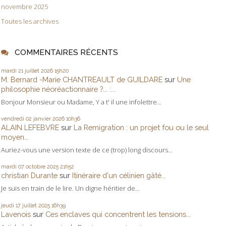
novembre 2025
Toutes les archives
COMMENTAIRES RÉCENTS
mardi 21
juillet 2026
15h20
M. Bernard -Marie CHANTREAULT de GUILDARE
sur
Une
philosophie néoréactionnaire ?... :...
Bonjour Monsieur ou Madame, Y a t' il une infolettre...
vendredi 02
janvier 2026
10h36
ALAIN LEFEBVRE
sur
La Remigration : un projet fou ou le seul
moyen...
Auriez-vous une version texte de ce (trop) long discours...
mardi 07
octobre 2025
21h52
christian Durante
sur
Itinéraire d'un célinien gâté...
Je suis en train de le lire. Un digne héritier de...
jeudi 17
juillet 2025
16h39
Lavenois
sur
Ces enclaves qui concentrent les tensions...