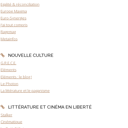
Egalité & réconciliation
Europe Maxima
Euro-Synergies
J'ai tout compris
Ragemag
Metainfos
NOUVELLE CULTURE
G.R.E.C.E.
Eléments
Eléments : le blog !
Le Photon
La littérature et le paganisme
LITTÉRATURE ET CINÉMA EN LIBERTÉ
Stalker
Cinématique