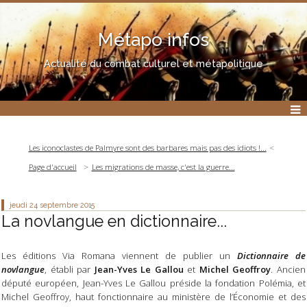
Métapo infos
Actualité du combat culturel et métapolitique
Les iconoclastes de Palmyre sont des barbares mais pas des idiots !...
Page d'accueil
Les migrations de masse, c'est la guerre...
jeudi 24
septembre 2015
La novlangue en dictionnaire...
Les éditions Via Romana viennent de publier un
Dictionnaire de
novlangue
, établi par
Jean-Yves Le Gallou
et
Michel Geoffroy
. Ancien
député européen, Jean-Yves Le Gallou préside la fondation Polémia, et
Michel Geoffroy, haut fonctionnaire au ministère de l’Économie et des