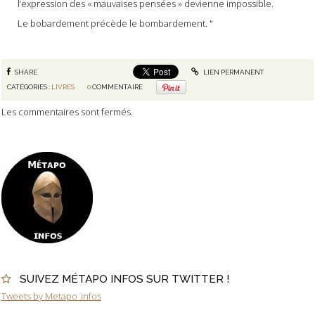
l’expression des « mauvaises pensées » devienne impossible.
Le bobardement précède le bombardement. "
SHARE
LIEN PERMANENT
CATÉGORIES :
LIVRES
0
COMMENTAIRE
Les commentaires sont fermés.
SUIVEZ MÉTAPO INFOS SUR TWITTER !
Tweets by Metapo_infos