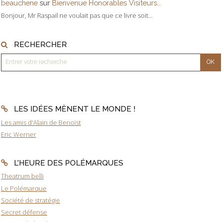
beauchene
sur
Bienvenue Honorables Visiteurs...
Bonjour, Mr Raspail ne voulait pas que ce livre soit...
RECHERCHER
LES IDÉES MÈNENT LE MONDE !
Les amis d'Alain de Benoist
Eric Werner
L'HEURE DES POLÉMARQUES
Theatrum belli
Le Polémarque
Société de stratégie
Secret défense