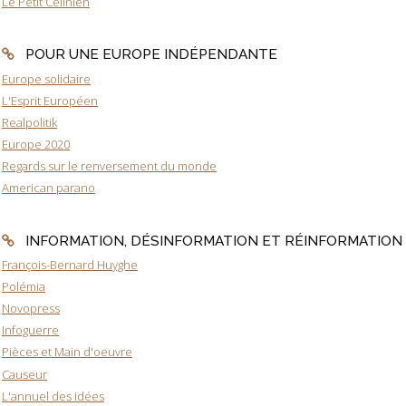
Le Petit Célinien
POUR UNE EUROPE INDÉPENDANTE
Europe solidaire
L'Esprit Européen
Realpolitik
Europe 2020
Regards sur le renversement du monde
American parano
INFORMATION, DÉSINFORMATION ET RÉINFORMATION
François-Bernard Huyghe
Polémia
Novopress
Infoguerre
Pièces et Main d'oeuvre
Causeur
L'annuel des idées