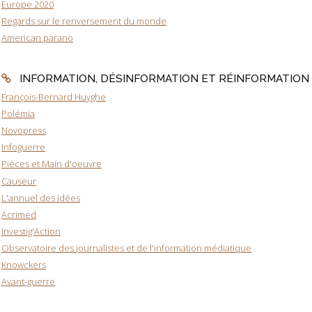
Europe 2020
Regards sur le renversement du monde
American parano
INFORMATION, DÉSINFORMATION ET RÉINFORMATION
François-Bernard Huyghe
Polémia
Novopress
Infoguerre
Pièces et Main d'oeuvre
Causeur
L'annuel des idées
Acrimed
Investig'Action
Observatoire des journalistes et de l'information médiatique
Knowckers
Avant-guerre