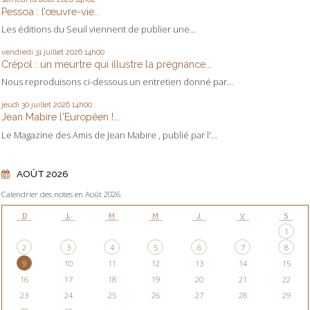
Pessoa : l’œuvre-vie...
Les éditions du Seuil viennent de publier une...
vendredi 31
juillet 2026
14h00
Crépol : un meurtre qui illustre la prégnance...
Nous reproduisons ci-dessous un entretien donné par...
jeudi 30
juillet 2026
14h00
Jean Mabire l'Européen !...
Le Magazine des Amis de Jean Mabire , publié par l'...
AOÛT 2026
Calendrier des notes en Août 2026
D
L
M
M
J
V
S
1
2
3
4
5
6
7
8
9
10
11
12
13
14
15
16
17
18
19
20
21
22
23
24
25
26
27
28
29