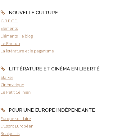
NOUVELLE CULTURE
G.R.E.C.E.
Eléments
Eléments : le blog !
Le Photon
La littérature et le paganisme
LITTÉRATURE ET CINÉMA EN LIBERTÉ
Stalker
Cinématique
Le Petit Célinien
POUR UNE EUROPE INDÉPENDANTE
Europe solidaire
L'Esprit Européen
Realpolitik