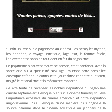
" Enfin un livre sur le paganisme au cinéma : les héros, les mythes,
les épopées, le voyage initiatique, l’âge d’or, la femme fatale,
l’enlèvement saisonnier, tout vient en fait du paganisme !
Le paganisme a souvent mauvaise presse, étant confondu avec la
sorcellerie ou la spiritualité New Age. Pourtant cette sensibilité
cosmique et féerique continue toujours d’inspirer notre quotidien,
malgré le rationalisme et la médiocrité moderne.
Ce livre tente de recenser les nobles inspirations du paganisme
dans le septième art. Il évoque bien sûr le cinéma français, soulève
l’importance excessive du cinéma américain et notre inspiration
anglo-saxonne. Puis il évoque d’une manière plus originale la
source païenne dans le cinéma soviétique ou japonais de la