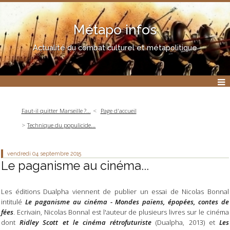
Métapo infos
Actualité du combat culturel et métapolitique
Faut-il quitter Marseille ?...
Page d'accueil
Technique du populicide...
vendredi 04
septembre 2015
Le paganisme au cinéma...
Les éditions Dualpha viennent de publier un essai de Nicolas Bonnal
intitulé
Le paganisme au cinéma - Mondes païens, épopées, contes de
fées
. Ecrivain, Nicolas Bonnal est l'auteur de plusieurs livres sur le cinéma
dont
Ridley Scott et le cinéma rétrofuturiste
(Dualpha, 2013) et
Les