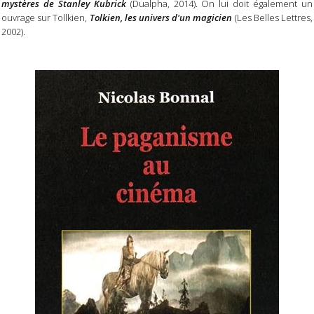
mystères de Stanley Kubrick
(Dualpha, 2014). On lui doit également un
ouvrage sur Tollkien,
Tolkien, les univers d'un magicien
(Les Belles Lettres,
2002).