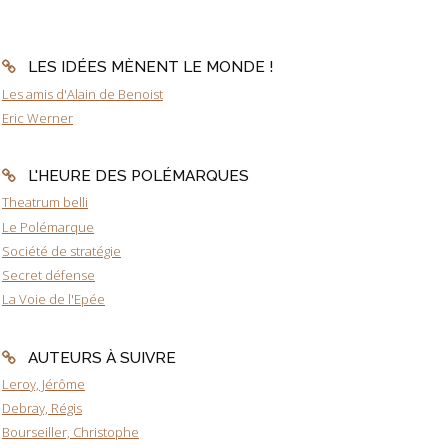
LES IDÉES MÈNENT LE MONDE !
Les amis d'Alain de Benoist
Eric Werner
L'HEURE DES POLÉMARQUES
Theatrum belli
Le Polémarque
Société de stratégie
Secret défense
La Voie de l'Epée
AUTEURS À SUIVRE
Leroy, Jérôme
Debray, Régis
Bourseiller, Christophe