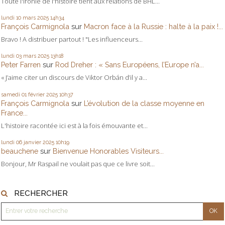
Toute l'ironie de l'histoire tient aux relations de BHL...
lundi 10
mars 2025
14h34
François Carmignola
sur
Macron face à la Russie : halte à la paix !...
Bravo ! A distribuer partout ! "Les influenceurs...
lundi 03
mars 2025
13h18
Peter Farren
sur
Rod Dreher : « Sans Européens, l’Europe n’a...
« J’aime citer un discours de Viktor Orbán d’il y a...
samedi 01
février 2025
10h37
François Carmignola
sur
L’évolution de la classe moyenne en
France...
L'histoire racontée ici est à la fois émouvante et...
lundi 06
janvier 2025
10h19
beauchene
sur
Bienvenue Honorables Visiteurs...
Bonjour, Mr Raspail ne voulait pas que ce livre soit...
RECHERCHER