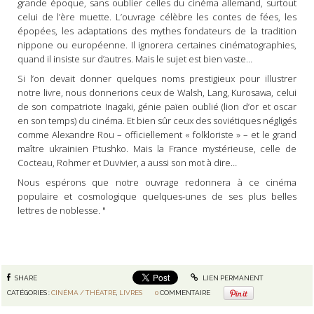
grande époque, sans oublier celles du cinéma allemand, surtout
celui de l’ère muette. L’ouvrage célèbre les contes de fées, les
épopées, les adaptations des mythes fondateurs de la tradition
nippone ou européenne. Il ignorera certaines cinématographies,
quand il insiste sur d’autres. Mais le sujet est bien vaste…
Si l’on devait donner quelques noms prestigieux pour illustrer
notre livre, nous donnerions ceux de Walsh, Lang, Kurosawa, celui
de son compatriote Inagaki, génie païen oublié (lion d’or et oscar
en son temps) du cinéma. Et bien sûr ceux des soviétiques négligés
comme Alexandre Rou – officiellement « folkloriste » – et le grand
maître ukrainien Ptushko. Mais la France mystérieuse, celle de
Cocteau, Rohmer et Duvivier, a aussi son mot à dire…
Nous espérons que notre ouvrage redonnera à ce cinéma
populaire et cosmologique quelques-unes de ses plus belles
lettres de noblesse. "
SHARE
LIEN PERMANENT
CATÉGORIES :
CINÉMA / THÉATRE
,
LIVRES
0
COMMENTAIRE