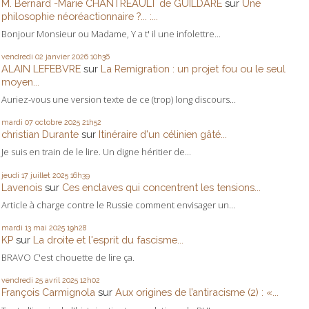
M. Bernard -Marie CHANTREAULT de GUILDARE
sur
Une
philosophie néoréactionnaire ?... :...
Bonjour Monsieur ou Madame, Y a t' il une infolettre...
vendredi 02
janvier 2026
10h36
ALAIN LEFEBVRE
sur
La Remigration : un projet fou ou le seul
moyen...
Auriez-vous une version texte de ce (trop) long discours...
mardi 07
octobre 2025
21h52
christian Durante
sur
Itinéraire d'un célinien gâté...
Je suis en train de le lire. Un digne héritier de...
jeudi 17
juillet 2025
16h39
Lavenois
sur
Ces enclaves qui concentrent les tensions...
Article à charge contre le Russie comment envisager un...
mardi 13
mai 2025
19h28
KP
sur
La droite et l'esprit du fascisme...
BRAVO C'est chouette de lire ça.
vendredi 25
avril 2025
12h02
François Carmignola
sur
Aux origines de l’antiracisme (2) : «...