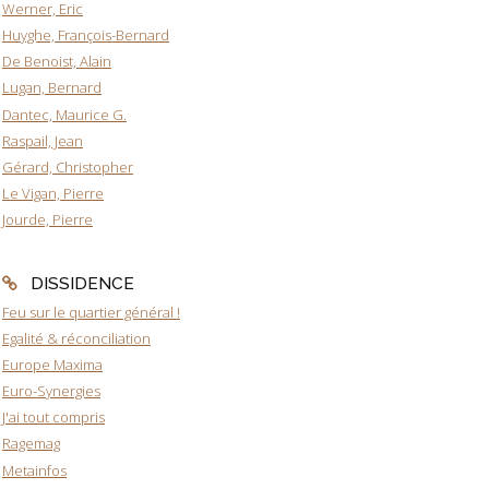
Werner, Eric
Huyghe, François-Bernard
De Benoist, Alain
Lugan, Bernard
Dantec, Maurice G.
Raspail, Jean
Gérard, Christopher
Le Vigan, Pierre
Jourde, Pierre
DISSIDENCE
Feu sur le quartier général !
Egalité & réconciliation
Europe Maxima
Euro-Synergies
J'ai tout compris
Ragemag
Metainfos