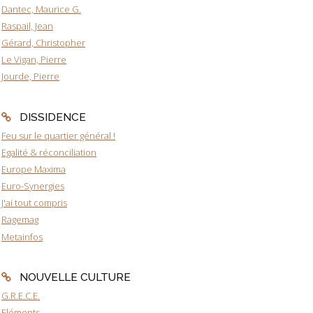
Dantec, Maurice G.
Raspail, Jean
Gérard, Christopher
Le Vigan, Pierre
Jourde, Pierre
DISSIDENCE
Feu sur le quartier général !
Egalité & réconciliation
Europe Maxima
Euro-Synergies
J'ai tout compris
Ragemag
Metainfos
NOUVELLE CULTURE
G.R.E.C.E.
Eléments