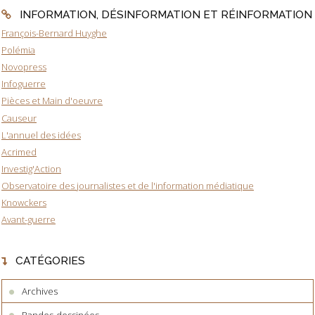
INFORMATION, DÉSINFORMATION ET RÉINFORMATION
François-Bernard Huyghe
Polémia
Novopress
Infoguerre
Pièces et Main d'oeuvre
Causeur
L'annuel des idées
Acrimed
Investig'Action
Observatoire des journalistes et de l'information médiatique
Knowckers
Avant-guerre
CATÉGORIES
Archives
Bandes-dessinées