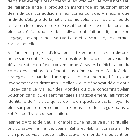
de figures exemplaires consensuelles, voici venu le cycle nouveau
de l’alliance entre la production marchande et l’autonomisation
des individus qui additionne les icones du vide. A mesure que
l’individu s’éloigne de la nation, se multiplient sur les chaînes de
télévision les émissions de télé-réalité dont le rôle est de porter au
plus degré l’autonomie de l’individu qui s’affranchit, dans son
langage, son apparence, son vestiaire et sa sexualité, des normes
civilisationnelles.
A l’ancien projet d’élévation intellectuelle des individus,
nécessairement élitiste, se substitue le projet nouveau de
désacralisation du Beau conventionnel à travers la fétichisation du
corps des bimbos, forcément plus démocratique. Au-delà des
stratégies marchandes d’un capitalisme postmoderne, il faut y voir
l’avènement des dictatures « molles » que dénonçait déjà Aldous
Huxley dans Le Meilleur des Mondes ou que condamnait Alain
Souchon dans Foules sentimentales. Paradoxalement, l’affirmation
identitaire de l’individu qui se donne en spectacle est le moyen le
plus sûr pour le nier comme être pensant et le reléguer dans la
sphère de l’hyperconsommation.
Jeanne d’Arc et de Gaulle, chargés d’une haute valeur spirituelle,
ont pu sauver la France. Loana, Zahia et Nabilla, qui assurent le
triomphe du vide, peuvent-elles sauver le monde ? Elles sont, en