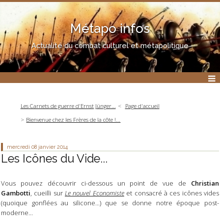
Métapo infos
Actualité du combat culturel et métapolitique
Les Carnets de guerre d'Ernst Jünger...
Page d'accueil
Bienvenue chez les Frères de la côte !...
mercredi 08
janvier 2014
Les Icônes du Vide...
Vous pouvez découvrir ci-dessous un point de vue de
Christian
Gambotti
, cueilli sur
Le nouvel Economiste
et consacré à ces icônes vides
(quoique gonflées au silicone...) que se donne notre époque post-
moderne...