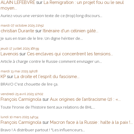
ALAIN LEFEBVRE
sur
La Remigration : un projet fou ou le seul
moyen...
Auriez-vous une version texte de ce (trop) long discours...
mardi 07
octobre 2025
21h52
christian Durante
sur
Itinéraire d'un célinien gâté...
Je suis en train de le lire. Un digne héritier de...
jeudi 17
juillet 2025
16h39
Lavenois
sur
Ces enclaves qui concentrent les tensions...
Article à charge contre le Russie comment envisager un...
mardi 13
mai 2025
19h28
KP
sur
La droite et l'esprit du fascisme...
BRAVO C'est chouette de lire ça.
vendredi 25
avril 2025
12h02
François Carmignola
sur
Aux origines de l’antiracisme (2) : «...
Toute l'ironie de l'histoire tient aux relations de BHL...
lundi 10
mars 2025
14h34
François Carmignola
sur
Macron face à la Russie : halte à la paix !...
Bravo ! A distribuer partout ! "Les influenceurs...