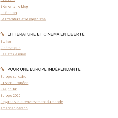
Eléments : le blog !
Le Photon
La littérature et le paganisme
LITTÉRATURE ET CINÉMA EN LIBERTÉ
Stalker
Cinématique
Le Petit Célinien
POUR UNE EUROPE INDÉPENDANTE
Europe solidaire
L'Esprit Européen
Realpolitik
Europe 2020
Regards sur le renversement du monde
American parano