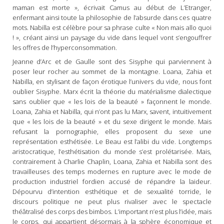
maman est morte », écrivait Camus au début de L’Etranger,
enfermant ainsi toute la philosophie de l’absurde dans ces quatre
mots. Nabilla est célèbre pour sa phrase culte « Non mais allo quoi
! », créant ainsi un paysage du vide dans lequel vont s’engouffrer
les offres de l’hyperconsommation.
Jeanne d’Arc et de Gaulle sont des Sisyphe qui parviennent à
poser leur rocher au sommet de la montagne. Loana, Zahia et
Nabilla, en stylisant de façon érotique l’univers du vide, nous font
oublier Sisyphe. Marx écrit la théorie du matérialisme dialectique
sans oublier que « les lois de la beauté » façonnent le monde.
Loana, Zahia et Nabilla, qui n’ont pas lu Marx, savent, intuitivement
que « les lois de la beauté » et du sexe dirigent le monde. Mais
refusant la pornographie, elles proposent du sexe une
représentation esthétisée. Le Beau est l’alibi du vide. Longtemps
aristocratique, l’esthétisation du monde s’est prolétarisée. Mais,
contrairement à Charlie Chaplin, Loana, Zahia et Nabilla sont des
travailleuses des temps modernes en rupture avec le mode de
production industriel fordien accusé de répandre la laideur.
Dépourvu d’intention esthétique et de sexualité torride, le
discours politique ne peut plus rivaliser avec le spectacle
théâtralisé des corps des bimbos. L’important n’est plus l’idée, mais
le corps. qui appartient désormais à la sphère économique et