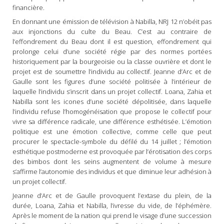
financière.
En donnant une émission de télévision à Nabilla, NRJ 12 n’obéit pas
aux injonctions du culte du Beau. C’est au contraire de
l’effondrement du Beau dont il est question, effondrement qui
prolonge celui d’une société régie par des normes portées
historiquement par la bourgeoisie ou la classe ouvrière et dont le
projet est de soumettre l’individu au collectif. Jeanne d’Arc et de
Gaulle sont les figures d’une société politisée à l’intérieur de
laquelle l’individu s’inscrit dans un projet collectif. Loana, Zahia et
Nabilla sont les icones d’une société dépolitisée, dans laquelle
l’individu refuse l’homogénéisation que propose le collectif pour
vivre sa différence radicale, une différence esthétisée. L’émotion
politique est une émotion collective, comme celle que peut
procurer le spectacle-symbole du défilé du 14 juillet ; l’émotion
esthétique postmoderne est provoquée par l’érotisation des corps
des bimbos dont les seins augmentent de volume à mesure
s’affirme l’autonomie des individus et que diminue leur adhésion à
un projet collectif.
Jeanne d’Arc et de Gaulle provoquent l’extase du plein, de la
durée, Loana, Zahia et Nabilla, l’ivresse du vide, de l’éphémère.
Après le moment de la nation qui prend le visage d’une succession