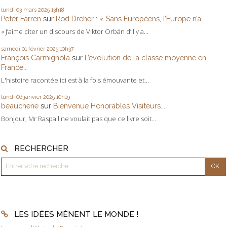
lundi 03
mars 2025
13h18
Peter Farren
sur
Rod Dreher : « Sans Européens, l’Europe n’a...
« J’aime citer un discours de Viktor Orbán d’il y a...
samedi 01
février 2025
10h37
François Carmignola
sur
L’évolution de la classe moyenne en
France...
L'histoire racontée ici est à la fois émouvante et...
lundi 06
janvier 2025
10h19
beauchene
sur
Bienvenue Honorables Visiteurs...
Bonjour, Mr Raspail ne voulait pas que ce livre soit...
RECHERCHER
LES IDÉES MÈNENT LE MONDE !