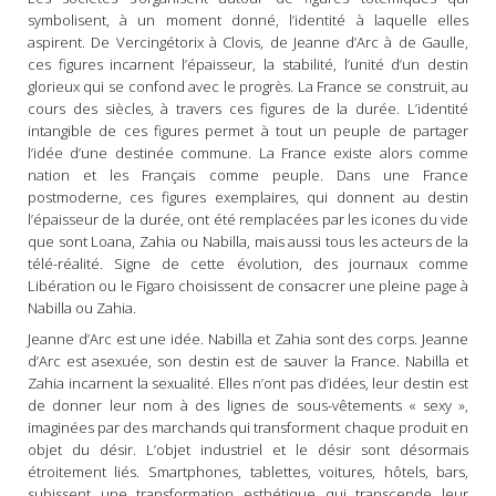
symbolisent, à un moment donné, l’identité à laquelle elles
aspirent. De Vercingétorix à Clovis, de Jeanne d’Arc à de Gaulle,
ces figures incarnent l’épaisseur, la stabilité, l’unité d’un destin
glorieux qui se confond avec le progrès. La France se construit, au
cours des siècles, à travers ces figures de la durée. L’identité
intangible de ces figures permet à tout un peuple de partager
l’idée d’une destinée commune. La France existe alors comme
nation et les Français comme peuple. Dans une France
postmoderne, ces figures exemplaires, qui donnent au destin
l’épaisseur de la durée, ont été remplacées par les icones du vide
que sont Loana, Zahia ou Nabilla, mais aussi tous les acteurs de la
télé-réalité. Signe de cette évolution, des journaux comme
Libération ou le Figaro choisissent de consacrer une pleine page à
Nabilla ou Zahia.
Jeanne d’Arc est une idée. Nabilla et Zahia sont des corps. Jeanne
d’Arc est asexuée, son destin est de sauver la France. Nabilla et
Zahia incarnent la sexualité. Elles n’ont pas d’idées, leur destin est
de donner leur nom à des lignes de sous-vêtements « sexy »,
imaginées par des marchands qui transforment chaque produit en
objet du désir. L’objet industriel et le désir sont désormais
étroitement liés. Smartphones, tablettes, voitures, hôtels, bars,
subissent une transformation esthétique qui transcende leur