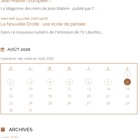
Jean Mabire l'Européen !...
Le Magazine des Amis de Jean Mabire , publié par l'...
mercredi 29
juillet 2026
14h00
La Nouvelle Droite : une école de pensée...
Dans ce nouveau numéro de l'émission de TV Libertés...
AOÛT 2026
Calendrier des notes en Août 2026
D
L
M
M
J
V
S
1
2
3
4
5
6
7
8
9
10
11
12
13
14
15
16
17
18
19
20
21
22
23
24
25
26
27
28
29
30
31
ARCHIVES
août 2026