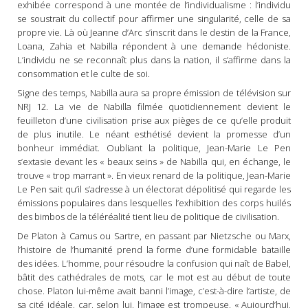
exhibée correspond à une montée de l’individualisme : l’individu
se soustrait du collectif pour affirmer une singularité, celle de sa
propre vie. Là où Jeanne d’Arc s’inscrit dans le destin de la France,
Loana, Zahia et Nabilla répondent à une demande hédoniste.
L’individu ne se reconnaît plus dans la nation, il s’affirme dans la
consommation et le culte de soi.
Signe des temps, Nabilla aura sa propre émission de télévision sur
NRJ 12. La vie de Nabilla filmée quotidiennement devient le
feuilleton d’une civilisation prise aux pièges de ce qu’elle produit
de plus inutile. Le néant esthétisé devient la promesse d’un
bonheur immédiat. Oubliant la politique, Jean-Marie Le Pen
s’extasie devant les « beaux seins » de Nabilla qui, en échange, le
trouve « trop marrant ». En vieux renard de la politique, Jean-Marie
Le Pen sait qu’il s’adresse à un électorat dépolitisé qui regarde les
émissions populaires dans lesquelles l’exhibition des corps huilés
des bimbos de la téléréalité tient lieu de politique de civilisation.
De Platon à Camus ou Sartre, en passant par Nietzsche ou Marx,
l’histoire de l’humanité prend la forme d’une formidable bataille
des idées. L’homme, pour résoudre la confusion qui naît de Babel,
bâtit des cathédrales de mots, car le mot est au début de toute
chose. Platon lui-même avait banni l’image, c’est-à-dire l’artiste, de
sa cité idéale, car, selon lui, l’image est trompeuse. « Aujourd’hui,