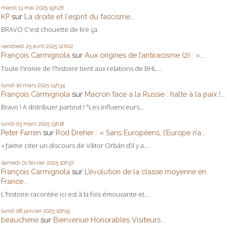
mardi 13
mai 2025
19h28
KP
sur
La droite et l'esprit du fascisme...
BRAVO C'est chouette de lire ça.
vendredi 25
avril 2025
12h02
François Carmignola
sur
Aux origines de l’antiracisme (2) : «...
Toute l'ironie de l'histoire tient aux relations de BHL...
lundi 10
mars 2025
14h34
François Carmignola
sur
Macron face à la Russie : halte à la paix !...
Bravo ! A distribuer partout ! "Les influenceurs...
lundi 03
mars 2025
13h18
Peter Farren
sur
Rod Dreher : « Sans Européens, l’Europe n’a...
« J’aime citer un discours de Viktor Orbán d’il y a...
samedi 01
février 2025
10h37
François Carmignola
sur
L’évolution de la classe moyenne en
France...
L'histoire racontée ici est à la fois émouvante et...
lundi 06
janvier 2025
10h19
beauchene
sur
Bienvenue Honorables Visiteurs...