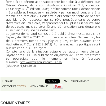
forme-là de dénonciation s’apparente bien plus à la délation, que
Gérard Cornu, dans son
Vocabulaire juridique
(Puf, collection
e
« Quadrige », 7
édition, 2005), définit comme une « dénonciation
méprisable et honteuse », inspirée « par un motif contraire à la
morale et à l’éthique ». Peut-être alors serait-on tenté de penser
que Marie Darrieussecq, qui se rêve peut-être dans ce genre
d’exercice en Emile Zola, s'apparente tout au plus à un pauvre Iago
de bas-étage, mais ce serait là une dénonciation sans doute elle
aussi bien mesquine de notre part.
Le
Journal
de Renaud Camus a été publié chez P.O.L., puis chez
Fayard, de 1987 à 2012. On trouvera aussi chez Flammarion, les
deux premiers tomes des
Eglogues
(1975) et les suivants chez
Hachette et P.O.L. (1982 à 2012). Romans et écrits politiques sont
publiés chez P.O.L. et Fayard.
Compte tenu de la situation actuelle de l’auteur, remercié par
Fayard après P.O.L., la publication du
Journal 2013
et d’autres textes
se poursuivra pour le moment en ligne à l’adresse
suivante :
http://www.renaud-camus.net/
(
Idiocratie
, 4 juin 2012)
SHARE
LIEN PERMANENT
CATÉGORIES :
TEXTES
1
COMMENTAIRE
COMMENTAIRES