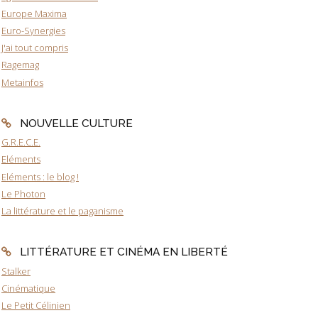
Europe Maxima
Euro-Synergies
J'ai tout compris
Ragemag
Metainfos
NOUVELLE CULTURE
G.R.E.C.E.
Eléments
Eléments : le blog !
Le Photon
La littérature et le paganisme
LITTÉRATURE ET CINÉMA EN LIBERTÉ
Stalker
Cinématique
Le Petit Célinien