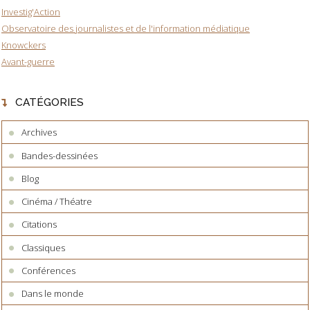
Investig'Action
Observatoire des journalistes et de l'information médiatique
Knowckers
Avant-guerre
CATÉGORIES
Archives
Bandes-dessinées
Blog
Cinéma / Théatre
Citations
Classiques
Conférences
Dans le monde