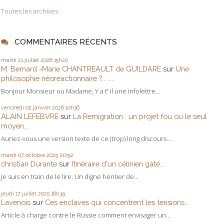
Toutes les archives
COMMENTAIRES RÉCENTS
mardi 21
juillet 2026
15h20
M. Bernard -Marie CHANTREAULT de GUILDARE
sur
Une
philosophie néoréactionnaire ?... :...
Bonjour Monsieur ou Madame, Y a t' il une infolettre...
vendredi 02
janvier 2026
10h36
ALAIN LEFEBVRE
sur
La Remigration : un projet fou ou le seul
moyen...
Auriez-vous une version texte de ce (trop) long discours...
mardi 07
octobre 2025
21h52
christian Durante
sur
Itinéraire d'un célinien gâté...
Je suis en train de le lire. Un digne héritier de...
jeudi 17
juillet 2025
16h39
Lavenois
sur
Ces enclaves qui concentrent les tensions...
Article à charge contre le Russie comment envisager un...