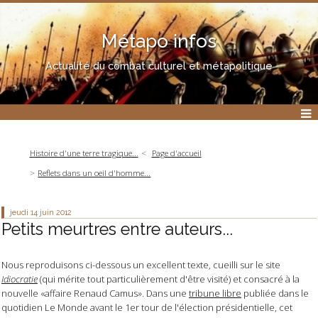
Métapo infos
Actualité du combat culturel et métapolitique
Histoire d'une terre tragique...
Page d'accueil
Reflets dans un oeil d'homme...
jeudi 14
juin 2012
Petits meurtres entre auteurs...
Nous reproduisons ci-dessous un excellent texte, cueilli sur le site
Idiocratie
(qui mérite tout particulièrement d'être visité) et consacré à la
nouvelle «affaire Renaud Camus». Dans une
tribune libre
publiée dans le
quotidien Le Monde avant le 1er tour de l'élection présidentielle, cet