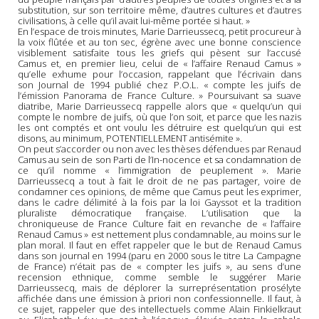
substitution, sur son territoire même, d’autres cultures et d’autres
civilisations, à celle qu’il avait lui-même portée si haut. »
En l’espace de trois minutes, Marie Darrieussecq, petit procureur à
la voix flûtée et au ton sec, égrène avec une bonne conscience
visiblement satisfaite tous les griefs qui pèsent sur l’accusé
Camus et, en premier lieu, celui de « l’affaire Renaud Camus »
qu’elle exhume pour l’occasion, rappelant que l’écrivain dans
son Journal de 1994 publié chez P.O.L. « compte les juifs de
l’émission Panorama de France Culture. » Poursuivant sa suave
diatribe, Marie Darrieussecq rappelle alors que « quelqu’un qui
compte le nombre de juifs, où que l’on soit, et parce que les nazis
les ont comptés et ont voulu les détruire est quelqu’un qui est
disons, au minimum, POTENTIELLEMENT antisémite ».
On peut s’accorder ou non avec les thèses défendues par Renaud
Camus au sein de son Parti de l’In-nocence et sa condamnation de
ce qu’il nomme « l’immigration de peuplement ». Marie
Darrieussecq a tout à fait le droit de ne pas partager, voire de
condamner ces opinions, de même que Camus peut les exprimer,
dans le cadre délimité à la fois par la loi Gayssot et la tradition
pluraliste démocratique française. L’utilisation que la
chroniqueuse de France Culture fait en revanche de « l’affaire
Renaud Camus » est nettement plus condamnable, au moins sur le
plan moral. Il faut en effet rappeler que le but de Renaud Camus
dans son journal en 1994 (paru en 2000 sous le titre La Campagne
de France) n’était pas de « compter les juifs », au sens d’une
recension ethnique, comme semble le suggérer Marie
Darrieussecq, mais de déplorer la surreprésentation prosélyte
affichée dans une émission à priori non confessionnelle. Il faut, à
ce sujet, rappeler que des intellectuels comme Alain Finkielkraut