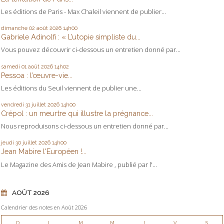
Les éditions de Paris - Max Chaleil viennent de publier...
dimanche 02
août 2026
14h00
Gabriele Adinolfi : « L’utopie simpliste du...
Vous pouvez découvrir ci-dessous un entretien donné par...
samedi 01
août 2026
14h02
Pessoa : l’œuvre-vie...
Les éditions du Seuil viennent de publier une...
vendredi 31
juillet 2026
14h00
Crépol : un meurtre qui illustre la prégnance...
Nous reproduisons ci-dessous un entretien donné par...
jeudi 30
juillet 2026
14h00
Jean Mabire l'Européen !...
Le Magazine des Amis de Jean Mabire , publié par l'...
AOÛT 2026
Calendrier des notes en Août 2026
D
L
M
M
J
V
S