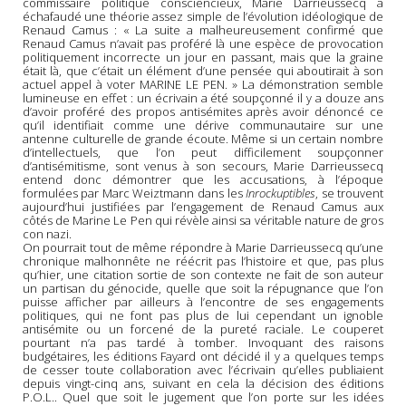
commissaire politique consciencieux, Marie Darrieussecq a
échafaudé une théorie assez simple de l’évolution idéologique de
Renaud Camus : « La suite a malheureusement confirmé que
Renaud Camus n’avait pas proféré là une espèce de provocation
politiquement incorrecte un jour en passant, mais que la graine
était là, que c’était un élément d’une pensée qui aboutirait à son
actuel appel à voter MARINE LE PEN. » La démonstration semble
lumineuse en effet : un écrivain a été soupçonné il y a douze ans
d’avoir proféré des propos antisémites après avoir dénoncé ce
qu’il identifiait comme une dérive communautaire sur une
antenne culturelle de grande écoute. Même si un certain nombre
d’intellectuels, que l’on peut difficilement soupçonner
d’antisémitisme, sont venus à son secours, Marie Darrieussecq
entend donc démontrer que les accusations, à l’époque
formulées par Marc Weiztmann dans les
Inrockuptibles
, se trouvent
aujourd’hui justifiées par l’engagement de Renaud Camus aux
côtés de Marine Le Pen qui révèle ainsi sa véritable nature de gros
con nazi.
On pourrait tout de même répondre à Marie Darrieussecq qu’une
chronique malhonnête ne réécrit pas l’histoire et que, pas plus
qu’hier, une citation sortie de son contexte ne fait de son auteur
un partisan du génocide, quelle que soit la répugnance que l’on
puisse afficher par ailleurs à l’encontre de ses engagements
politiques, qui ne font pas plus de lui cependant un ignoble
antisémite ou un forcené de la pureté raciale. Le couperet
pourtant n’a pas tardé à tomber. Invoquant des raisons
budgétaires, les éditions Fayard ont décidé il y a quelques temps
de cesser toute collaboration avec l’écrivain qu’elles publiaient
depuis vingt-cinq ans, suivant en cela la décision des éditions
P.O.L.. Quel que soit le jugement que l’on porte sur les idées