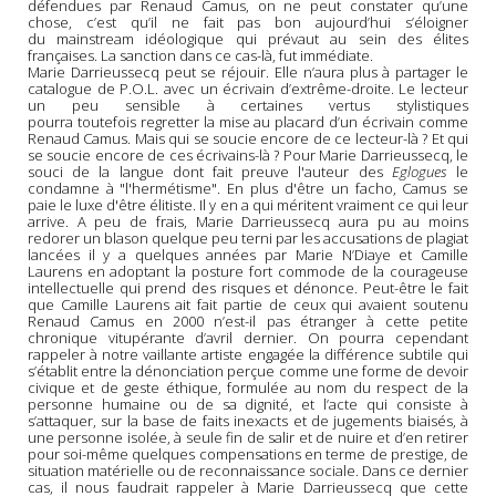
défendues par Renaud Camus, on ne peut constater qu’une
chose, c’est qu’il ne fait pas bon aujourd’hui s’éloigner
du mainstream idéologique qui prévaut au sein des élites
françaises. La sanction dans ce cas-là, fut immédiate.
Marie Darrieussecq peut se réjouir. Elle n’aura plus à partager le
catalogue de P.O.L. avec un écrivain d’extrême-droite. Le lecteur
un peu sensible à certaines vertus stylistiques
pourra toutefois regretter la mise au placard d’un écrivain comme
Renaud Camus. Mais qui se soucie encore de ce lecteur-là ? Et qui
se soucie encore de ces écrivains-là ? Pour Marie Darrieussecq, le
souci de la langue dont fait preuve l'auteur des
Eglogues
le
condamne à "l'hermétisme". En plus d'être un facho, Camus se
paie le luxe d'être élitiste. Il y en a qui méritent vraiment ce qui leur
arrive.
A peu de frais, Marie Darrieussecq aura pu au moins
redorer un blason quelque peu terni par les accusations de plagiat
lancées il y a quelques années par Marie N’Diaye et Camille
Laurens en adoptant la posture fort commode de la courageuse
intellectuelle qui prend des risques et dénonce. Peut-être le fait
que Camille Laurens ait fait partie de ceux qui avaient soutenu
Renaud Camus en 2000 n’est-il pas étranger à cette petite
chronique vitupérante d’avril dernier. On pourra cependant
rappeler à notre vaillante artiste engagée la différence subtile qui
s’établit entre la dénonciation perçue comme une forme de devoir
civique et de geste éthique, formulée au nom du respect de la
personne humaine ou de sa dignité, et l’acte qui consiste à
s’attaquer, sur la base de faits inexacts et de jugements biaisés, à
une personne isolée, à seule fin de salir et de nuire et d’en retirer
pour soi-même quelques compensations en terme de prestige, de
situation matérielle ou de reconnaissance sociale. Dans ce dernier
cas, il nous faudrait rappeler à Marie Darrieussecq que cette