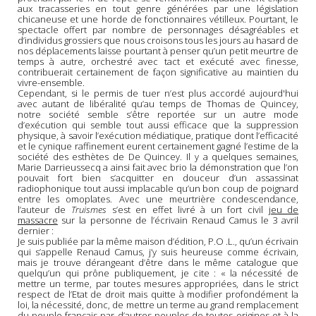
aux tracasseries en tout genre générées par une législation
chicaneuse et une horde de fonctionnaires vétilleux. Pourtant, le
spectacle offert par nombre de personnages désagréables et
d’individus grossiers que nous croisons tous les jours au hasard de
nos déplacements laisse pourtant à penser qu’un petit meurtre de
temps à autre, orchestré avec tact et exécuté avec finesse,
contribuerait certainement de façon significative au maintien du
vivre-ensemble.
Cependant, si le permis de tuer n’est plus accordé aujourd'hui
avec autant de libéralité qu’au temps de Thomas de Quincey,
notre société semble s’être reportée sur un autre mode
d’exécution qui semble tout aussi efficace que la suppression
physique, à savoir l’exécution médiatique, pratique dont l’efficacité
et le cynique raffinement eurent certainement gagné l’estime de la
société des esthètes de De Quincey. Il y a quelques semaines,
Marie Darrieussecq a ainsi fait avec brio la démonstration que l’on
pouvait fort bien s’acquitter en douceur d’un assassinat
radiophonique tout aussi implacable qu’un bon coup de poignard
entre les omoplates. Avec une meurtrière condescendance,
l’auteur de
Truismes
s’est en effet livré à un fort civil
jeu de
massacre
sur la personne de l’écrivain Renaud Camus le 3 avril
dernier :
Je suis publiée par la même maison d’édition, P.O .L., qu’un écrivain
qui s’appelle Renaud Camus, j’y suis heureuse comme écrivain,
mais je trouve dérangeant d’être dans le même catalogue que
quelqu’un qui prône publiquement, je cite : « la nécessité de
mettre un terme, par toutes mesures appropriées, dans le strict
respect de l’Etat de droit mais quitte à modifier profondément la
loi, la nécessité, donc, de mettre un terme au grand remplacement
du peuple français par d’autres peuples de toutes origines et à la