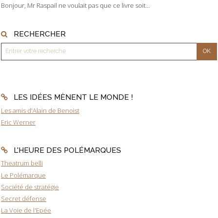
Bonjour, Mr Raspail ne voulait pas que ce livre soit...
RECHERCHER
LES IDÉES MÈNENT LE MONDE !
Les amis d'Alain de Benoist
Eric Werner
L'HEURE DES POLÉMARQUES
Theatrum belli
Le Polémarque
Société de stratégie
Secret défense
La Voie de l'Epée