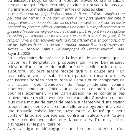
ou Elisabeth Lévy, se sont à l’époque élevés contre la cabale
médiatique qui s’était ensuivie, et citer à nouveau le passage
incriminé pour mettre suffisamment les choses au clair :
«
Les collaborateurs juifs du Panorama de France-Culture exagèrent un
peu tout de même : d’une part ils sont à peu près quatre sur cinq à
chaque émission, ou quatre sur six ou cinq sur sept, ce qui, sur un poste
national ou presque officiel, constitue une nette sur-représentation d’un
groupe ethnique ou religieux donné ; d’autre part, ils font en sorte qu’une
émission par semaine au moins soit consacrée à la culture juive, à la
religion juive, à des écrivains juifs, à l’État d’Israël et à sa politique, à la
vie des juifs en France et de par le monde, aujourd’hui ou à travers les
siècles.
» (Renaud Camus.
La campagne de France: journal
, 1994.
Fayard. 2000)
Est-il nécessaire de préciser à la lecture de cet extrait que la
citation et l’interprétation proposées par Marie Darrieussecq
relèvent d’une forme de malhonnêteté intellectuelle qui fait
aujourd’hui toujours autant recette qu’il y a douze ans ? En
réactualisant, avec la subtilité d’un panzer en manœuvre, les
accusations portées contre Renaud Camus et en comparant de
fait l’auteur des Demeures de l’esprit, identifié comme
« potentiellement antisémite », aux nazis qui comptèrent les juifs
pour les exterminer, Marie Darrieussecq ne se contente pas
seulement de récolter avec brio un beau point Godwin en un peu
plus d’une minute de temps de parole sur l’antenne d’une station
supposément dédiée à la culture, elle ouvre également la voie à
une nouvelle cabale lancée, avec toute la fatuité que peut
conférer la bonne conscience, contre un auteur dont l’œuvre
mérite certainement plus que l’auteur des Truismes, d’être
distinguée sur le plan littéraire.
Avec la rigueur idéologique que l’on peut attendre d’un