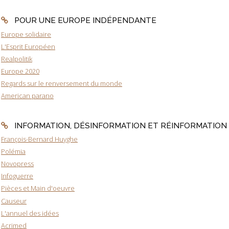
POUR UNE EUROPE INDÉPENDANTE
Europe solidaire
L'Esprit Européen
Realpolitik
Europe 2020
Regards sur le renversement du monde
American parano
INFORMATION, DÉSINFORMATION ET RÉINFORMATION
François-Bernard Huyghe
Polémia
Novopress
Infoguerre
Pièces et Main d'oeuvre
Causeur
L'annuel des idées
Acrimed